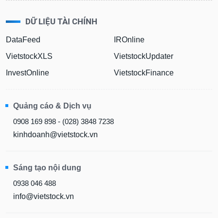
liệu
DỮ LIỆU TÀI CHÍNH
Tâm
lý
DataFeed
IROnline
TIÊU
thị
DÙNG
VietstockXLS
VietstockUpdater
trường
KHÔNG
THIẾT
InvestOnline
VietstockFinance
YẾU
Quảng cáo & Dịch vụ
0908 169 898 - (028) 3848 7238
TIÊU
kinhdoanh@vietstock.vn
DÙNG
THIẾT
YẾU
Sáng tạo nội dung
0938 046 488
info@vietstock.vn
CHĂM