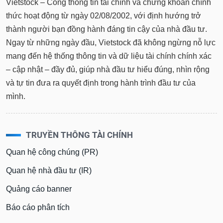
Tổng
Vietstock – Cổng thông tin tài chính và chứng khoán chính
VS-
quan
SECTOR
thức hoạt động từ ngày 02/08/2002, với định hướng trở
Giao
thành người bạn đồng hành đáng tin cậy của nhà đầu tư.
dịch
Ngay từ những ngày đầu, Vietstock đã không ngừng nỗ lực
Tài
mang đến hệ thống thông tin và dữ liệu tài chính chính xác
chính
– cập nhật – đầy đủ, giúp nhà đầu tư hiểu đúng, nhìn rộng
NĂNG
Phân
LƯỢNG
và tự tin đưa ra quyết định trong hành trình đầu tư của
tích
mình.
kỹ
thuật
Hồ
NGUYÊN
TRUYỀN THÔNG TÀI CHÍNH
sơ
VẬT
doanh
Quan hệ công chúng (PR)
LIỆU
nghiệp
Quan hệ nhà đầu tư (IR)
Tin
tức
Quảng cáo banner
sự
CÔNG
kiện
Báo cáo phân tích
NGHIỆP
Tài