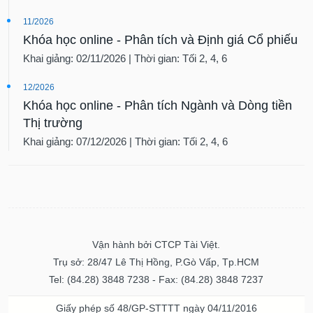
VỤ
TRUYỀN
11/2026
THÔNG
Khóa học online - Phân tích và Định giá Cổ phiếu
Khai giảng: 02/11/2026 | Thời gian: Tối 2, 4, 6
12/2026
Khóa học online - Phân tích Ngành và Dòng tiền
TIỆN
ÍCH
Thị trường
Khai giảng: 07/12/2026 | Thời gian: Tối 2, 4, 6
BẤT
ĐỘNG
SẢN
Vận hành bởi CTCP Tài Việt.
Mã
Trụ sở: 28/47 Lê Thị Hồng, P.Gò Vấp, Tp.HCM
chứng
khoán
Tel: (84.28) 3848 7238 - Fax: (84.28) 3848 7237
(-)
Giấy phép số 48/GP-STTTT ngày 04/11/2016