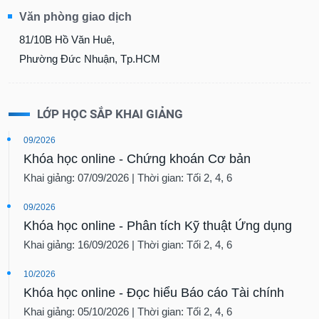
SÓC
Văn phòng giao dịch
SỨC
KHỎE
81/10B Hồ Văn Huê,
Phường Đức Nhuận, Tp.HCM
TÀI
LỚP HỌC SẮP KHAI GIẢNG
CHÍNH
09/2026
Khóa học online - Chứng khoán Cơ bản
Khai giảng: 07/09/2026 | Thời gian: Tối 2, 4, 6
CÔNG
NGHỆ
09/2026
THÔNG
Khóa học online - Phân tích Kỹ thuật Ứng dụng
TIN
Khai giảng: 16/09/2026 | Thời gian: Tối 2, 4, 6
10/2026
Khóa học online - Đọc hiểu Báo cáo Tài chính
DỊCH
Khai giảng: 05/10/2026 | Thời gian: Tối 2, 4, 6