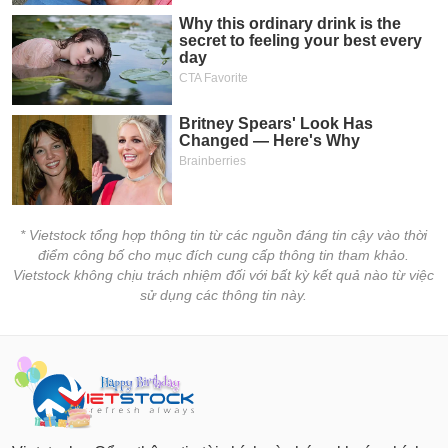
PHIẾU
Hủy
niêm
yết
Theo
CÔNG
dõi
CỤ
đặc
ĐẦU
biệt
TƯ
Không
được
ký
XUẤT
* Vietstock tổng hợp thông tin từ các nguồn đáng tin cậy vào thời
quỹ
DỮ
điểm công bố cho mục đích cung cấp thông tin tham khảo.
LIỆU
Danh
Vietstock không chịu trách nhiệm đối với bất kỳ kết quả nào từ việc
mục
sử dụng các thông tin này.
ETF
TIN
Cổ
MỚI
phiếu
chi
Ngành
tiết
(-)