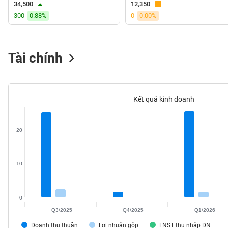
34,500
12,350
VS-
300
0.88%
0
0.00%
SECTOR
Tài chính
NĂNG
LƯỢNG
Kết quả kinh doanh
20
NGUYÊN
VẬT
LIỆU
10
0
Q3/2025
Q4/2025
Q1/2026
CÔNG
NGHIỆP
Doanh thu thuần
Lợi nhuận gộp
LNST thu nhập DN