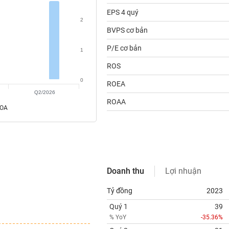
EPS 4 quý
2
BVPS cơ bản
P/E cơ bản
1
ROS
0
ROEA
Q2/2026
ROAA
ROA
Doanh thu
Lợi nhuận
Tỷ đồng
2023
Quý 1
39
% YoY
-35.36%