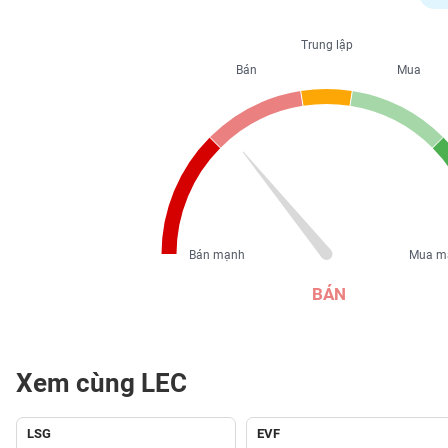
PHIẾU
Trung lập
Bán
Mua
CÔNG
CỤ
ĐẦU
TƯ
XUẤT
DỮ
Bán mạnh
Mua m
LIỆU
BÁN
TIN
MỚI
Xem cùng LEC
Ngành
(-)
LSG
EVF