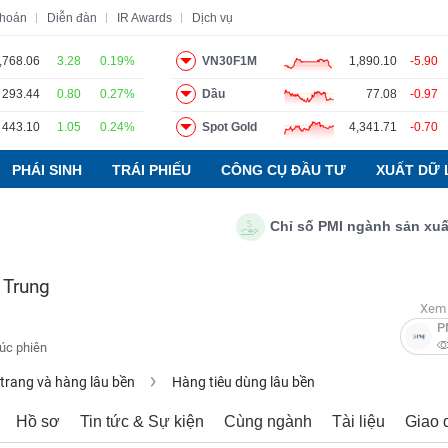
khoán
Diễn đàn
IR Awards
Dịch vụ
,768.06
3.28
0.19%
VN30F1M
1,890.10
-5.90
293.44
0.80
0.27%
Dầu
77.08
-0.97
o
Tin tức
Báo cáo phân tích
Thuật ngữ
Dịch vụ
443.10
1.05
0.24%
Spot Gold
4,341.71
-0.70
PHÁI SINH
TRÁI PHIẾU
CÔNG CỤ ĐẦU TƯ
XUẤT DỮ 
Chỉ số PMI ngành sản xuất Việ
 Trung
Xem 
P
húc phiên
 trang và hàng lâu bền
Hàng tiêu dùng lâu bền
Hồ sơ
Tin tức & Sự kiện
Cùng ngành
Tài liệu
Giao 