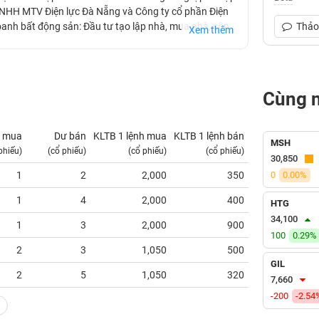
 TNHH MTV Điện lực Đà Nẵng và Công ty cổ phần Điện
oanh bất động sản: Đầu tư tạo lập nhà, mua nhà, công
Thảo 
Xem thêm
g đất, đầu tư công trình hạ tầng để chuyển nhượng,
 tư và kinh doanh trung tâm thương mại, siêu thị; Kinh
m hoạt động tư vấn giám sát công trình xây dựng, đồng
mang lại doanh thu cho Công ty.
Cùng 
 mua
Dư bán
KLTB 1 lệnh mua
KLTB 1 lệnh bán
NN mua
MSH
phiếu)
(cổ phiếu)
(cổ phiếu)
(cổ phiếu)
(tỷ VNĐ)
30,850
1
2
2,000
350
0
0.00%
0.00
1
4
2,000
400
0.00
HTG
34,100
1
3
2,000
900
0.00
100
0.29%
2
3
1,050
500
0.00
GIL
2
5
1,050
320
0.00
7,660
-200
-2.54