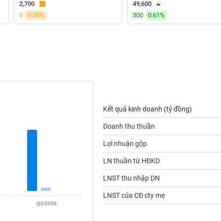
2,700
49,600
0
0.00%
300
0.61%
Kết quả kinh doanh (tỷ đồng)
Doanh thu thuần
Lợi nhuận gộp
LN thuần từ HĐKD
LNST thu nhập DN
LNST của CĐ cty mẹ
Q2/2026