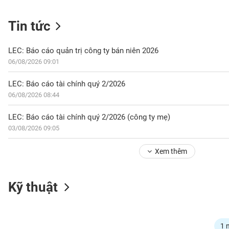
Tin tức
NGÀNH
LEC: Báo cáo quản trị công ty bán niên 2026
06/08/2026 09:01
DOANH
LEC: Báo cáo tài chính quý 2/2026
NGHIỆP
06/08/2026 08:44
LEC: Báo cáo tài chính quý 2/2026 (công ty mẹ)
03/08/2026 09:05
CỔ
PHIẾU
Xem thêm
PHÁI
Kỹ thuật
SINH
TRÁI
1 