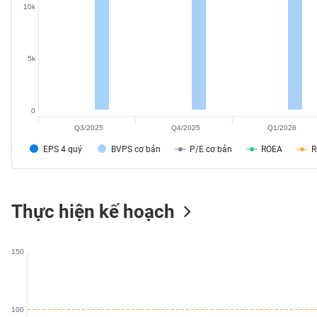
10k
SÓC
SỨC
KHỎE
5k
TÀI
0
CHÍNH
Q3/2025
Q4/2025
Q1/2026
EPS 4 quý
BVPS cơ bản
P/E cơ bản
ROEA
CÔNG
Thực hiện kế hoạch
NGHỆ
THÔNG
TIN
150
100
DỊCH