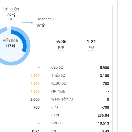
Lợi nhuận
-32 tỷ
Doanh thu
97 tỷ
Vốn hóa
-6.36
1.21
117 tỷ
P/E
P/S
Cao 52T
-
5,900
Thấp 52T
4,500
3,100
KLBQ 52T
4,500
703
NN mua
4,500
-
% NN sở hữu
2,000
0
EPS
700
-708
F P/E
236.84
BVPS
-
10,513
P/B
0.24
0.43