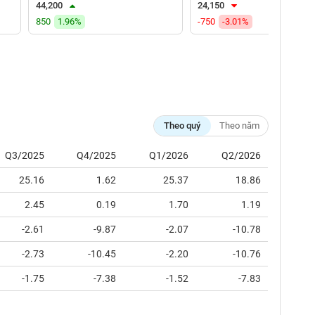
44,200
24,150
850
1.96%
-750
-3.01%
Theo quý
Theo năm
Q3/2025
Q4/2025
Q1/2026
Q2/2026
25.16
1.62
25.37
18.86
2.45
0.19
1.70
1.19
-2.61
-9.87
-2.07
-10.78
-2.73
-10.45
-2.20
-10.76
-1.75
-7.38
-1.52
-7.83