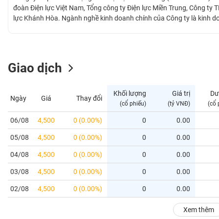
GIỚI
đoàn Điện lực Việt Nam, Tổng công ty Điện lực Miền Trung, Công ty
lực Khánh Hòa. Ngành nghề kinh doanh chính của Công ty là kinh d
trình xây dựng để bán, cho thuê; Nhận chuyển nhượng quyền sử dụn
ĐÔNG
cho thuê; Thuê quyền sử dụng đất đã có hạ tầng để cho thuê lại; Đầu
DƯƠNG
doanh dịch vụ ăn uống, khách sạn, nhà hàng. Công ty triển khai thê
thời hoạt động tư vấn bán bất động sản tiếp tục được chú trọng đã 
Giao dịch
TÀI
CHÍNH
Khối lượng
Giá trị
Dư
Ngày
Giá
Thay đổi
CÁ
(cổ phiếu)
(tỷ VNĐ)
(cổ 
NHÂN
06/08
4,500
0 (0.00%)
0
0.00
05/08
4,500
0 (0.00%)
0
0.00
PHÂN
TÍCH
04/08
4,500
0 (0.00%)
0
0.00
VIETSTOCKFINANCE
03/08
4,500
0 (0.00%)
0
0.00
02/08
4,500
0 (0.00%)
0
0.00
VĨ
Xem thêm
MÔ