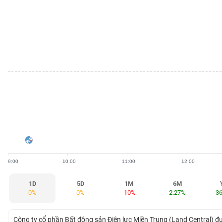
BẤT
ĐỘNG
SẢN
TÀI
CHÍNH
HÀNG
HÓA
9:00
10:00
11:00
12:00
KINH
TẾ
1D
5D
1M
6M
0%
0%
-10%
2.27%
3
THẾ
Công ty cổ phần Bất động sản Điện lực Miền Trung (Land Central) đ