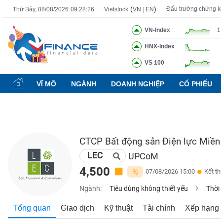
(
)
Đấu trường chứng 
Thứ Bảy, 08/08/2026
09:28:27
Vietstock
VN
|
EN
VN-Index
1
HNX-Index
Tất cả
Tính năng
Ngành
Mã chứng khoán
Lãnh đạ
VS 100
Tính
năng
VĨ MÔ
NGÀNH
DOANH NGHIỆP
CỔ PHIẾU
(-)
VIETSTOCK
CTCP Bất động sản Điện lực Miền
LEC
CHỨNG
UPCoM
KHOÁN
4,500
%
07/08/2026 15:00
Kết t
Ngành:
Tiêu dùng không thiết yếu
Thời
DOANH
Tổng quan
Giao dịch
Kỹ thuật
Tài chính
Xếp hạng
NGHIỆP