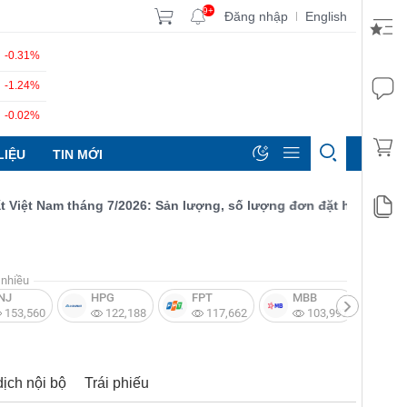
9+
Đăng nhập
English
|
-0.31%
-1.24%
-0.02%
LIỆU
TIN MỚI
t Nam tháng 7/2026: Sản lượng, số lượng đơn đặt hàng mới và xuấ
nhiều
NJ
HPG
FPT
MBB
V
153,560
122,188
117,662
103,997
dịch nội bộ
Trái phiếu