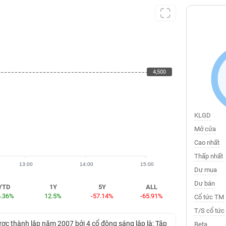
4,500
4,500
KLGD
Mở cửa
Cao nhất
Thấp nhất
13:00
14:00
15:00
Dư mua
Dư bán
YTD
1Y
5Y
ALL
6.36%
12.5%
-57.14%
-65.91%
Cổ tức TM
T/S cổ tức
ược thành lập năm 2007 bởi 4 cổ đông sáng lập là: Tập
Beta