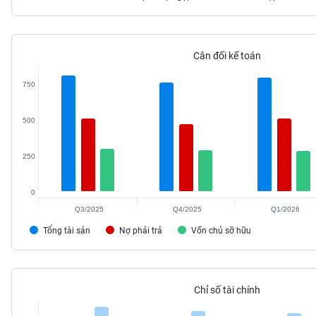
Cân đối kế toán
TIÊU
DÙNG
750
KHÔNG
THIẾT
500
YẾU
250
0
TIÊU
DÙNG
Q3/2025
Q4/2025
Q1/2026
THIẾT
Tổng tài sản
Nợ phải trả
Vốn chủ sỡ hữu
YẾU
Chỉ số tài chính
CHĂM