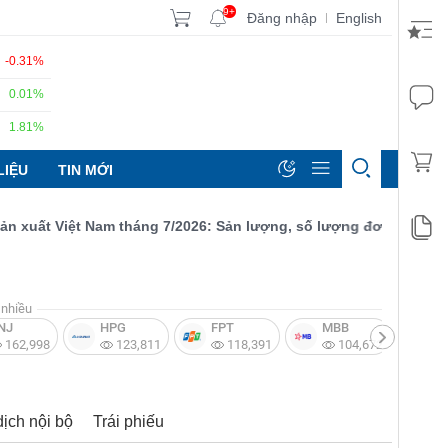
9+
Đăng nhập
English
|
-0.31%
0.01%
1.81%
LIỆU
TIN MỚI
ất Việt Nam tháng 7/2026: Sản lượng, số lượng đơn đặt hàng mới
nhiều
NJ
HPG
FPT
MBB
V
162,998
123,811
118,391
104,672
dịch nội bộ
Trái phiếu