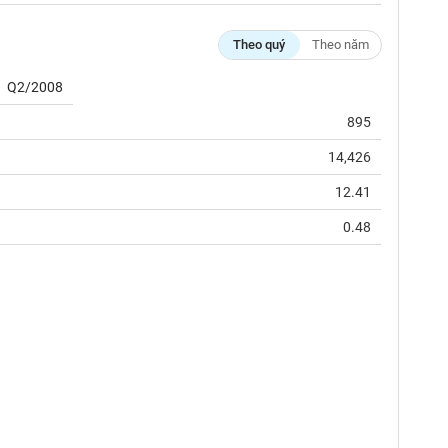
Theo quý
Theo năm
Q2/2008
895
14,426
12.41
0.48