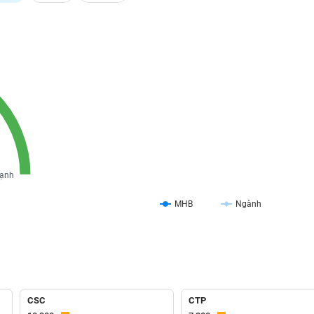
ạnh
MHB
Ngành
CSC
CTP