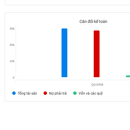
Cân đối kế toán
TIÊU
30k
DÙNG
KHÔNG
THIẾT
20k
YẾU
10k
0
TIÊU
Q2/2008
DÙNG
THIẾT
Tổng tài sản
Nợ phải trả
Vốn và các quỹ
YẾU
CHĂM