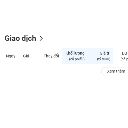
GIỚI
ĐÔNG
DƯƠNG
Giao dịch
TÀI
CHÍNH
Khối lượng
Giá trị
Dư
Ngày
Giá
Thay đổi
CÁ
(cổ phiếu)
(tỷ VNĐ)
(cổ 
NHÂN
Xem thêm
PHÂN
TÍCH
VIETSTOCKFINANCE
VĨ
MÔ