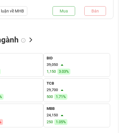
luận về
MHB
Mua
Bán
ngành
NN bán
Tự doanh mua
Tự doanh bán
BID
(tỷ VNĐ)
(tỷ VNĐ)
(tỷ VNĐ)
39,050
1,150
3.03%
TCB
29,700
7%
500
1.71%
MBB
24,150
%
250
1.05%