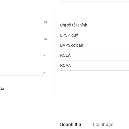
15
Chỉ số tài chính
EPS 4 quý
10
BVPS cơ bản
ROEA
5
ROAA
0
ROA
Doanh thu
Lợi nhuận