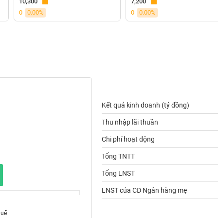
10,300
7,200
0
0.00%
0
0.00%
Kết quả kinh doanh (tỷ đồng)
Thu nhập lãi thuần
Chi phí hoạt động
Tổng TNTT
Tổng LNST
LNST của CĐ Ngân hàng mẹ
huế