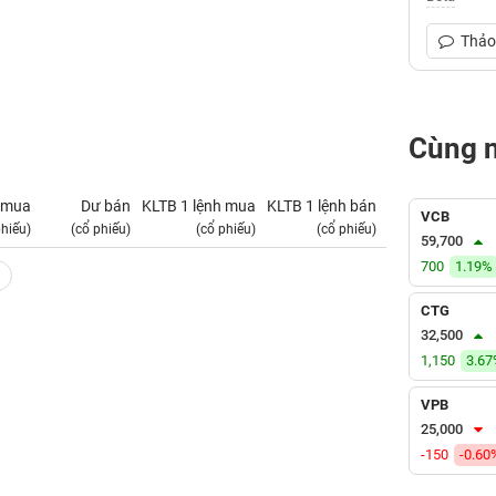
Thảo 
Cùng 
 mua
Dư bán
KLTB 1 lệnh mua
KLTB 1 lệnh bán
NN mua
VCB
phiếu)
(cổ phiếu)
(cổ phiếu)
(cổ phiếu)
(tỷ VNĐ)
59,700
700
1.19%
CTG
32,500
1,150
3.6
VPB
25,000
-150
-0.60