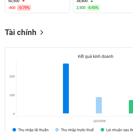
50,500
38,600
VS-
-400
-0.79%
2,500
6.93%
SECTOR
Tài chính
NĂNG
LƯỢNG
Kết quả kinh doanh
200
NGUYÊN
VẬT
LIỆU
100
0
Q2/2008
CÔNG
Thu nhập lãi thuần
Thu nhập trước thuế
Lợi nhuận sau t
NGHIỆP