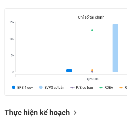
SÓC
SỨC
KHỎE
Chỉ số tài chính
15k
10k
TÀI
CHÍNH
5k
0
CÔNG
Q2/2008
NGHỆ
EPS 4 quý
BVPS cơ bản
P/E cơ bản
ROEA
THÔNG
TIN
Thực hiện kế hoạch
DỊCH