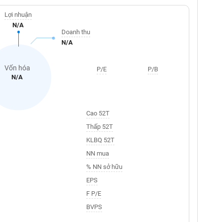
Lợi nhuận
N/A
Doanh thu
N/A
Vốn hóa
P/E
P/B
N/A
Cao 52T
Thấp 52T
KLBQ 52T
NN mua
% NN sở hữu
EPS
F P/E
BVPS