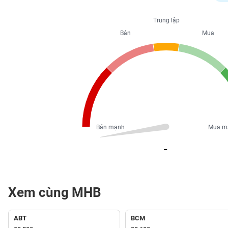
PHIẾU
Trung lập
Bán
Mua
CÔNG
CỤ
ĐẦU
TƯ
XUẤT
DỮ
Bán mạnh
Mua m
LIỆU
_
TIN
MỚI
Xem cùng MHB
Ngành
(-)
ABT
BCM