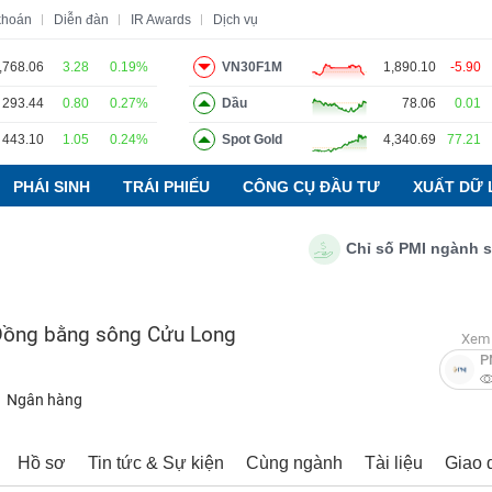
khoán
Diễn đàn
IR Awards
Dịch vụ
,768.06
3.28
0.19%
VN30F1M
1,890.10
-5.90
293.44
0.80
0.27%
Dầu
78.06
0.01
o
Tin tức
Báo cáo phân tích
Thuật ngữ
Dịch vụ
443.10
1.05
0.24%
Spot Gold
4,340.69
77.21
PHÁI SINH
TRÁI PHIẾU
CÔNG CỤ ĐẦU TƯ
XUẤT DỮ 
Chỉ số PMI ngành sản xu
Đồng bằng sông Cửu Long
Xem 
P
Ngân hàng
Hồ sơ
Tin tức & Sự kiện
Cùng ngành
Tài liệu
Giao 