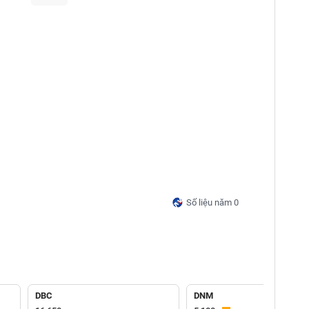
Số liệu năm 0
DBC
DNM