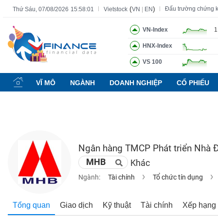
(
)
Đấu trường chứng 
Thứ Sáu, 07/08/2026
15:58:02
Vietstock
VN
|
EN
VN-Index
1
HNX-Index
Tất cả
Tính năng
Ngành
Mã chứng khoán
Lãnh đạ
VS 100
Tính
năng
VĨ MÔ
NGÀNH
DOANH NGHIỆP
CỔ PHIẾU
(-)
VIETSTOCK
Ngân hàng TMCP Phát triển Nhà 
CHỨNG
MHB
Khác
KHOÁN
Ngành:
Tài chính
Tổ chức tín dụng
DOANH
Tổng quan
Giao dịch
Kỹ thuật
Tài chính
Xếp hạng
NGHIỆP