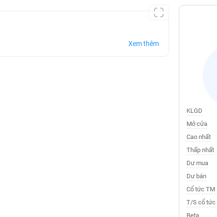
Xem thêm
KLGD
Mở cửa
Cao nhất
Thấp nhất
Dư mua
Dư bán
Cổ tức TM
T/S cổ tức
Beta