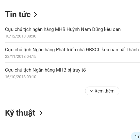
Tin tức
NGÀNH
Cựu chủ tịch ngân hàng MHB Huỳnh Nam Dũng kêu oan
10/12/2018 08:30
Cựu chủ tịch Ngân hàng Phát triển nhà ĐBSCL kêu oan bất thành
DOANH
22/11/2018 04:15
NGHIỆP
Cựu chủ tịch Ngân hàng MHB bị truy tố
16/10/2018 09:10
CỔ
PHIẾU
Xem thêm
PHÁI
Kỹ thuật
SINH
TRÁI
1 