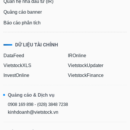
Quan hệ nhà đầu tư (IR)
Quảng cáo banner
Báo cáo phân tích
DỮ LIỆU TÀI CHÍNH
DataFeed
IROnline
VietstockXLS
VietstockUpdater
InvestOnline
VietstockFinance
Quảng cáo & Dịch vụ
0908 169 898 - (028) 3848 7238
kinhdoanh@vietstock.vn