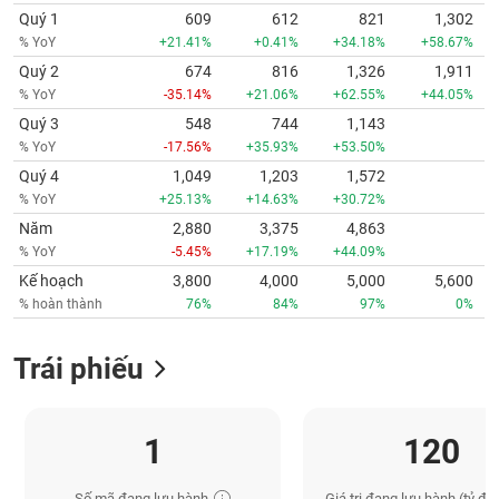
Quý 1
609
612
821
1,302
% YoY
+21.41%
+0.41%
+34.18%
+58.67%
Quý 2
674
816
1,326
1,911
% YoY
-35.14%
+21.06%
+62.55%
+44.05%
Quý 3
548
744
1,143
% YoY
-17.56%
+35.93%
+53.50%
Quý 4
1,049
1,203
1,572
% YoY
+25.13%
+14.63%
+30.72%
Năm
2,880
3,375
4,863
% YoY
-5.45%
+17.19%
+44.09%
Kế hoạch
3,800
4,000
5,000
5,600
% hoàn thành
76%
84%
97%
0%
Trái phiếu
1
120
Số mã đang lưu hành
Giá trị đang lưu hành (tỷ đồ