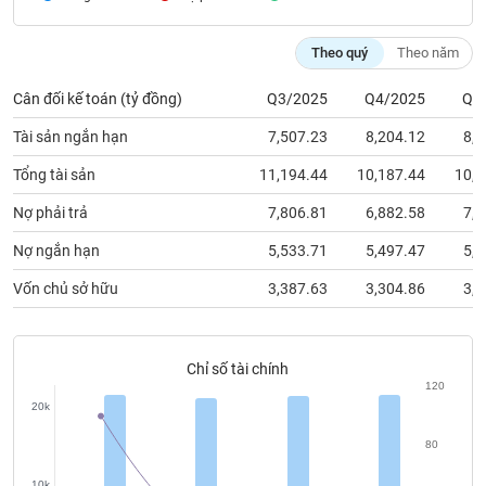
chính
Theo quý
Theo năm
Cân đối kế toán (tỷ đồng)
Q3/2025
Q4/2025
Q1
Công
cụ
Tài sản ngắn hạn
7,507.23
8,204.12
8,0
đầu
tư
Tổng tài sản
11,194.44
10,187.44
10,4
Nợ phải trả
7,806.81
6,882.58
7,0
Nợ ngắn hạn
5,533.71
5,497.47
5,6
Truyền
Vốn chủ sở hữu
3,387.63
3,304.86
3,3
thông
tài
chính
Chỉ số tài chính
120
20k
Dữ
80
liệu
10k