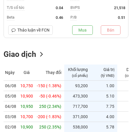
T/S cổ tức
BVPS
0.04
21,518
Trạng
thái
Beta
P/B
0.46
0.51
NGÀNH
cổ
phiếu
Thảo luận về
FCN
Mua
Bán
Quy
DOANH
mô
NGHIỆP
Giao dịch
thị
trường
Niêm
Khối lượng
Giá trị
Dư
Ngày
Giá
Thay đổi
CỔ
yết
(cổ phiếu)
(tỷ VNĐ)
(cổ 
PHIẾU
Niêm
06/08
10,750
-150 (-1.38%)
93,200
1.00
yết
mới
05/08
10,900
-50 (-0.46%)
473,300
5.10
PHÁI
Niêm
SINH
04/08
10,950
250 (2.34%)
717,700
7.75
yết
03/08
10,700
-200 (-1.83%)
371,000
4.00
bổ
sung
TRÁI
02/08
10,900
250 (2.35%)
538,000
5.78