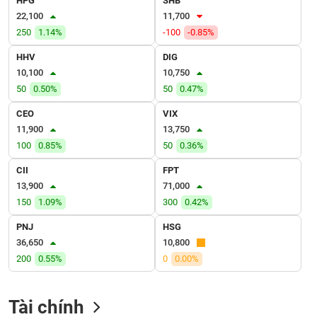
HPG
SHB
VỤ
22,100
11,700
TRUYỀN
250
1.14%
-100
-0.85%
THÔNG
HHV
DIG
10,100
10,750
50
0.50%
50
0.47%
TIỆN
CEO
VIX
ÍCH
11,900
13,750
100
0.85%
50
0.36%
CII
FPT
13,900
71,000
BẤT
150
1.09%
300
0.42%
ĐỘNG
SẢN
PNJ
HSG
36,650
10,800
Mã
200
0.55%
0
0.00%
chứng
khoán
(-)
Tài chính