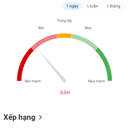
liệu
1 ngày
1 tuần
1 tháng
Tâm
Trung lập
lý
TIÊU
thị
Bán
Mua
DÙNG
trường
KHÔNG
THIẾT
YẾU
TIÊU
Bán mạnh
Mua mạnh
DÙNG
THIẾT
BÁN
YẾU
Xếp hạng
CHĂM