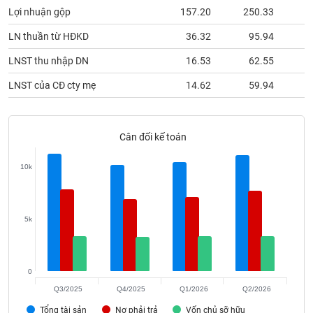
phân
Lợi nhuận gộp
157.20
250.33
1
tích
(-)
LN thuần từ HĐKD
36.32
95.94
LNST thu nhập DN
16.53
62.55
Thuật
ngữ
LNST của CĐ cty mẹ
14.62
59.94
(-)
Cân đối kế toán
Dịch
vụ
(-)
10k
Đào
tạo
5k
0
Sách
Q3/2025
Q4/2025
Q1/2026
Q2/2026
tài
Tổng tài sản
Nợ phải trả
Vốn chủ sỡ hữu