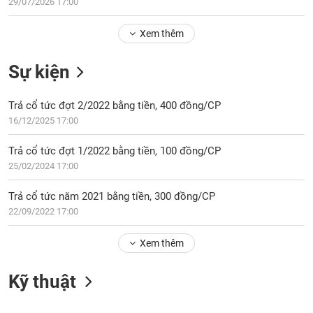
Tổng
29/07/2026 17:00
VS-
quan
SECTOR
Xem thêm
Giao
dịch
Sự kiện
Tài
chính
NĂNG
Trả cổ tức đợt 2/2022 bằng tiền, 400 đồng/CP
Phân
LƯỢNG
16/12/2025 17:00
tích
kỹ
Trả cổ tức đợt 1/2022 bằng tiền, 100 đồng/CP
thuật
25/02/2024 17:00
Hồ
NGUYÊN
sơ
Trả cổ tức năm 2021 bằng tiền, 300 đồng/CP
VẬT
doanh
22/09/2022 17:00
LIỆU
nghiệp
Xem thêm
Tin
tức
sự
Kỹ thuật
CÔNG
kiện
NGHIỆP
Tài