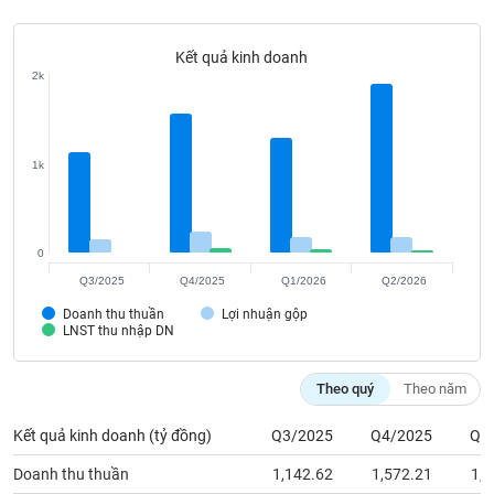
Tất cả
Cổ phiếu
Chỉ số
Chứng chỉ quỹ
Chứng q
Kết quả kinh doanh
Lãnh
2k
đạo
(-)
Tất cả
Người nội bộ
Người liên quan
Cổ đông lớn
1k
Tin
tức
(-)
0
Q3/2025
Q4/2025
Q1/2026
Q2/2026
Bài
Doanh thu thuần
Lợi nhuận gộp
viết
LNST thu nhập DN
của
tác
giả
Theo quý
Theo năm
(-)
Kết quả kinh doanh (tỷ đồng)
Q3/2025
Q4/2025
Q1
Báo
Doanh thu thuần
1,142.62
1,572.21
1,3
cáo