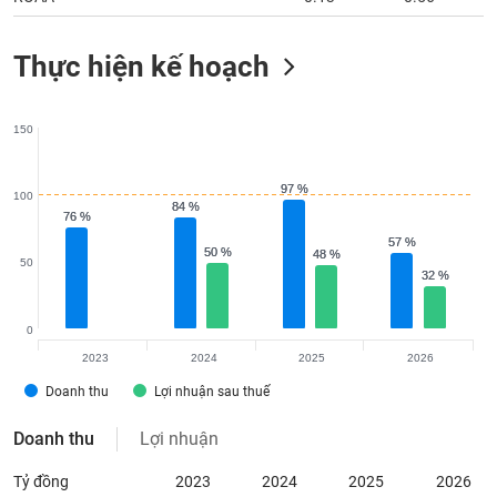
Thực hiện kế hoạch
150
97 %
97 %
100
84 %
84 %
76 %
76 %
57 %
57 %
50 %
50 %
48 %
48 %
50
32 %
32 %
0
2023
2024
2025
2026
Doanh thu
Lợi nhuận sau thuế
Doanh thu
Lợi nhuận
Tỷ đồng
2023
2024
2025
2026