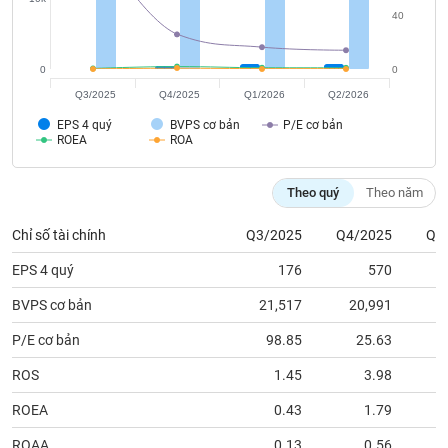
tài
40
chính
0
0
Q3/2025
Q4/2025
Q1/2026
Q2/2026
EPS 4 quý
BVPS cơ bản
P/E cơ bản
ROEA
ROA
Theo quý
Theo năm
Chỉ số tài chính
Q3/2025
Q4/2025
Q1
EPS 4 quý
176
570
BVPS cơ bản
21,517
20,991
2
P/E cơ bản
98.85
25.63
ROS
1.45
3.98
ROEA
0.43
1.79
ROAA
0.13
0.56