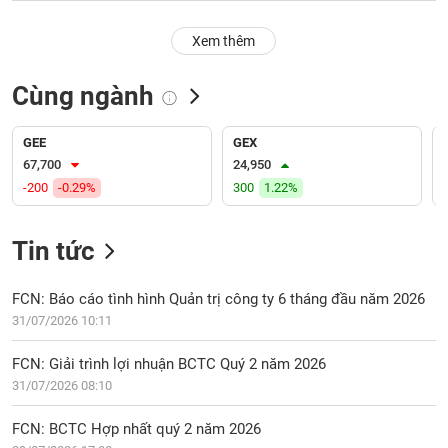
PHIẾU
Hủy
niêm
Xem thêm
yết
Theo
Cùng ngành
CÔNG
dõi
CỤ
đặc
ĐẦU
biệt
GEE
GEX
TƯ
67,700
24,950
Không
-200
-0.29%
300
1.22%
được
ký
XUẤT
quỹ
DỮ
Tin tức
LIỆU
Danh
mục
FCN: Báo cáo tình hình Quản trị công ty 6 tháng đầu năm 2026
ETF
31/07/2026 10:11
TIN
Cổ
MỚI
FCN: Giải trình lợi nhuận BCTC Quý 2 năm 2026
phiếu
31/07/2026 08:10
chi
Ngành
tiết
(-)
FCN: BCTC Hợp nhất quý 2 năm 2026