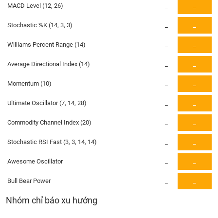
PHIẾU
Hủy
MACD Level (12, 26)
_
_
niêm
yết
Stochastic %K (14, 3, 3)
_
_
Theo
CÔNG
Williams Percent Range (14)
_
_
dõi
CỤ
đặc
ĐẦU
Average Directional Index (14)
_
_
biệt
TƯ
Momentum (10)
_
_
Không
được
Ultimate Oscillator (7, 14, 28)
_
_
ký
XUẤT
quỹ
DỮ
Commodity Channel Index (20)
_
_
LIỆU
Danh
mục
Stochastic RSI Fast (3, 3, 14, 14)
_
_
ETF
Awesome Oscillator
_
_
TIN
Cổ
MỚI
phiếu
Bull Bear Power
_
_
chi
Ngành
Nhóm chỉ báo xu hướng
tiết
(-)