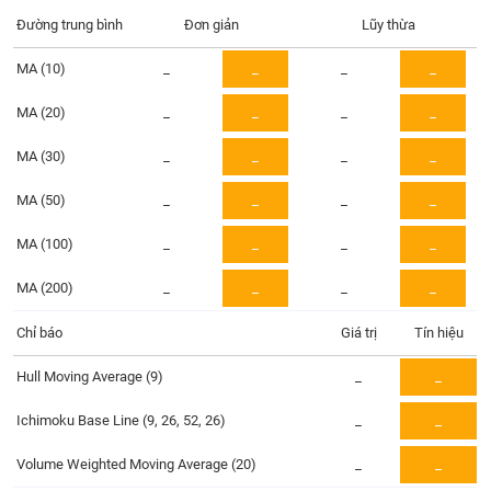
Tổng
VS-
quan
Đường trung bình
Đơn giản
Lũy thừa
SECTOR
Giao
MA (10)
_
_
_
_
dịch
MA (20)
_
_
_
_
Tài
chính
MA (30)
_
_
_
_
NĂNG
Phân
LƯỢNG
tích
MA (50)
_
_
_
_
kỹ
MA (100)
thuật
_
_
_
_
Hồ
MA (200)
_
_
_
_
NGUYÊN
sơ
VẬT
doanh
Chỉ báo
Giá trị
Tín hiệu
LIỆU
nghiệp
Hull Moving Average (9)
_
_
Tin
tức
Ichimoku Base Line (9, 26, 52, 26)
_
_
sự
CÔNG
kiện
Volume Weighted Moving Average (20)
_
_
NGHIỆP
Tài