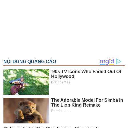
SÓC
SỨC
KHỎE
TÀI
CHÍNH
CÔNG
NGHỆ
THÔNG
TIN
DỊCH