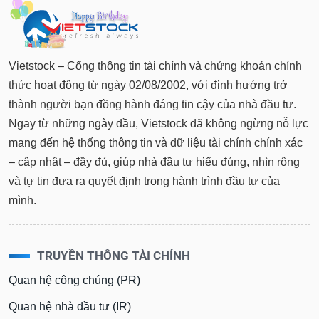
Tất cả
Cổ phiếu
Chỉ số
Chứng chỉ quỹ
Chứng q
Lãnh
đạo
(-)
Vietstock – Cổng thông tin tài chính và chứng khoán chính
thức hoạt động từ ngày 02/08/2002, với định hướng trở
Tất cả
Người nội bộ
Người liên quan
Cổ đông lớn
thành người bạn đồng hành đáng tin cậy của nhà đầu tư.
Ngay từ những ngày đầu, Vietstock đã không ngừng nỗ lực
Tin
mang đến hệ thống thông tin và dữ liệu tài chính chính xác
tức
(-)
– cập nhật – đầy đủ, giúp nhà đầu tư hiểu đúng, nhìn rộng
và tự tin đưa ra quyết định trong hành trình đầu tư của
Bài
mình.
viết
của
tác
giả
TRUYỀN THÔNG TÀI CHÍNH
(-)
Quan hệ công chúng (PR)
Báo
Quan hệ nhà đầu tư (IR)
cáo