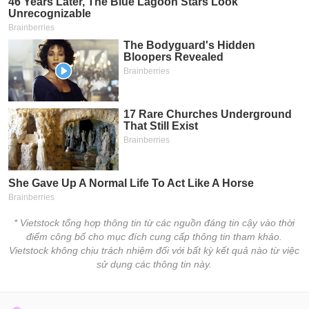
VỤ
TRUYỀN
THÔNG
TIỆN
ÍCH
BẤT
ĐỘNG
SẢN
* Vietstock tổng hợp thông tin từ các nguồn đáng tin cậy vào thời
điểm công bố cho mục đích cung cấp thông tin tham khảo.
Mã
Vietstock không chịu trách nhiệm đối với bất kỳ kết quả nào từ việc
chứng
sử dụng các thông tin này.
khoán
(-)