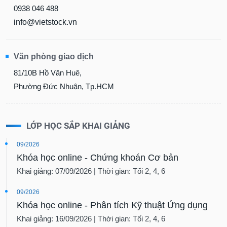
chính
0938 046 488
info@vietstock.vn
Công
Văn phòng giao dịch
cụ
đầu
81/10B Hồ Văn Huê,
tư
Phường Đức Nhuận, Tp.HCM
LỚP HỌC SẮP KHAI GIẢNG
Truyền
thông
09/2026
tài
Khóa học online - Chứng khoán Cơ bản
chính
Khai giảng: 07/09/2026 | Thời gian: Tối 2, 4, 6
09/2026
Khóa học online - Phân tích Kỹ thuật Ứng dụng
Dữ
Khai giảng: 16/09/2026 | Thời gian: Tối 2, 4, 6
liệu