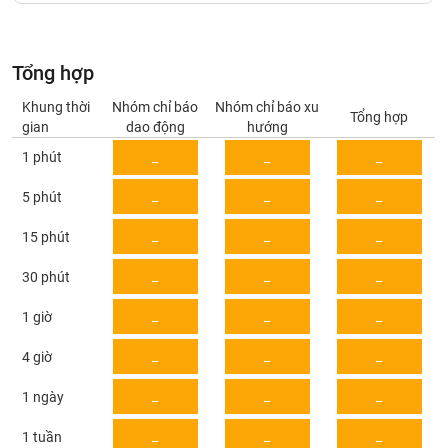
Giá
tích
Đặt
Biểu
lệnh
đồ
ĐÔNG
Tổng hợp
Nước
tài
DƯƠNG
ngoài
chính
Khung thời
Nhóm chỉ báo
Nhóm chỉ báo xu
Tổng hợp
gian
dao động
hướng
Tự
1 phút
_
_
_
TÀI
doanh
CHÍNH
Ảnh
_
_
_
5 phút
CÁ
hưởng
NHÂN
chỉ
_
_
_
15 phút
số
_
_
_
30 phút
Biến
PHÂN
động
TÍCH
_
_
_
1 giờ
cổ
VIETSTOCKFINANCE
phiếu
_
_
_
4 giờ
Giao
_
_
_
1 ngày
dịch
VĨ
nội
_
_
_
1 tuần
MÔ
bộ