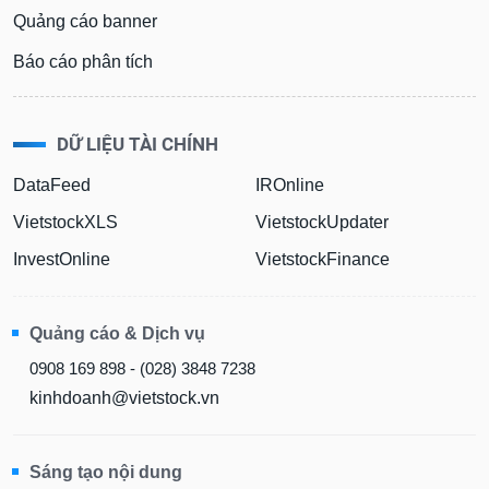
phân
Quảng cáo banner
tích
(-)
Báo cáo phân tích
Thuật
ngữ
DỮ LIỆU TÀI CHÍNH
(-)
DataFeed
IROnline
Dịch
VietstockXLS
VietstockUpdater
vụ
(-)
InvestOnline
VietstockFinance
Đào
Quảng cáo & Dịch vụ
tạo
0908 169 898 - (028) 3848 7238
kinhdoanh@vietstock.vn
Sách
tài
Sáng tạo nội dung