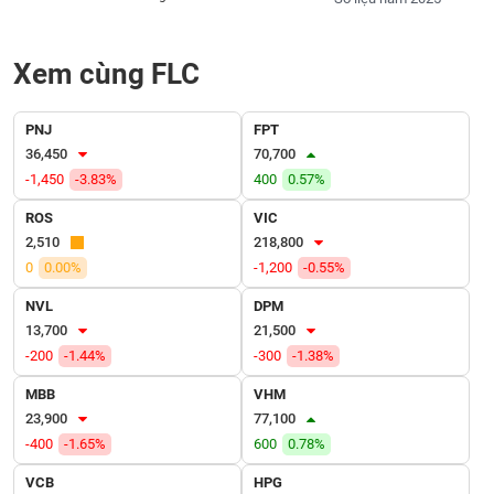
SÓC
SỨC
KHỎE
Xem cùng FLC
PNJ
FPT
36,450
70,700
TÀI
-1,450
-3.83%
400
0.57%
CHÍNH
ROS
VIC
2,510
218,800
0
0.00%
-1,200
-0.55%
CÔNG
NVL
DPM
NGHỆ
13,700
21,500
THÔNG
-200
-1.44%
-300
-1.38%
TIN
MBB
VHM
23,900
77,100
-400
-1.65%
600
0.78%
DỊCH
VCB
HPG