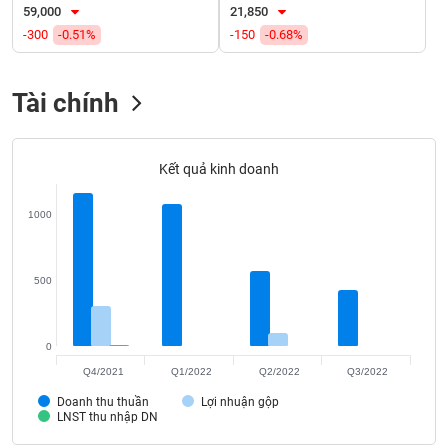
VỤ
59,000
21,850
TRUYỀN
-300
-0.51%
-150
-0.68%
THÔNG
Tài chính
TIỆN
Kết quả kinh doanh
ÍCH
1000
BẤT
500
ĐỘNG
SẢN
0
Mã
Q4/2021
Q1/2022
Q2/2022
Q3/2022
chứng
khoán
Doanh thu thuần
Lợi nhuận gộp
(-)
LNST thu nhập DN