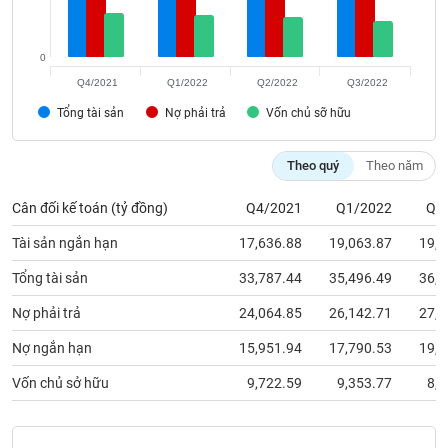
phân
tích
(-)
0
Q4/2021
Q1/2022
Q2/2022
Q3/2022
Thuật
Tổng tài sản
Nợ phải trả
Vốn chủ sỡ hữu
ngữ
(-)
Theo quý
Theo năm
Dịch
Cân đối kế toán (tỷ đồng)
Q4/2021
Q1/2022
Q2
vụ
(-)
Tài sản ngắn hạn
17,636.88
19,063.87
19,3
Tổng tài sản
33,787.44
35,496.49
36,2
Đào
Nợ phải trả
24,064.85
26,142.71
27,5
tạo
Nợ ngắn hạn
15,951.94
17,790.53
19,1
Vốn chủ sở hữu
9,722.59
9,353.77
8,7
Sách
tài