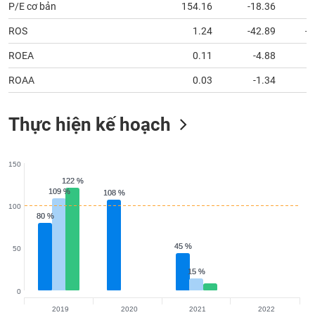
tài
P/E cơ bản
154.16
-18.36
chính
ROS
1.24
-42.89
-1
ROEA
0.11
-4.88
ROAA
0.03
-1.34
Thực hiện kế hoạch
150
122 %
122 %
109 %
109 %
108 %
108 %
100
80 %
80 %
45 %
45 %
50
15 %
15 %
0
2019
2020
2021
2022