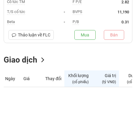
Giá
Cổ tức TM
F P/E
2.82
tích
Đặt
T/S cổ tức
BVPS
-
11,190
Biểu
lệnh
đồ
ĐÔNG
Beta
P/B
-
0.31
Nước
tài
DƯƠNG
ngoài
chính
Thảo luận về
FLC
Mua
Bán
Tự
TÀI
doanh
CHÍNH
Giao dịch
Ảnh
CÁ
hưởng
NHÂN
chỉ
Khối lượng
Giá trị
Dư 
số
Ngày
Giá
Thay đổi
(cổ phiếu)
(tỷ VNĐ)
(cổ p
Biến
PHÂN
động
TÍCH
cổ
VIETSTOCKFINANCE
phiếu
Giao
dịch
VĨ
nội
MÔ
bộ