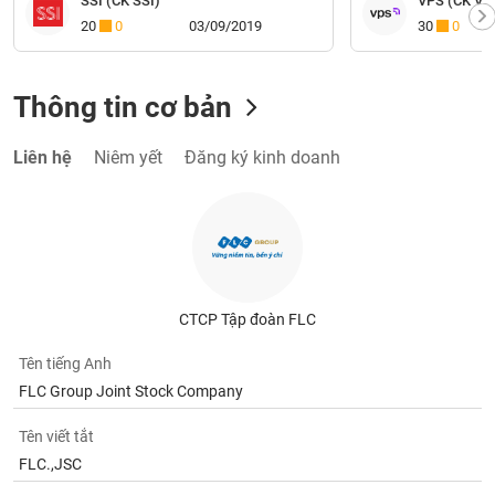
SSI (CK SSI)
VPS (CK VP
20
0
03/09/2019
30
0
Thông tin cơ bản
Liên hệ
Niêm yết
Đăng ký kinh doanh
CTCP Tập đoàn FLC
Tên tiếng Anh
FLC Group Joint Stock Company
Tên viết tắt
FLC.,JSC