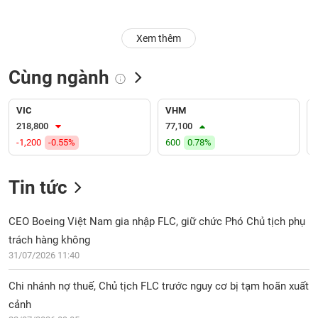
Trạng
Xem thêm
thái
NGÀNH
cổ
phiếu
Cùng ngành
Quy
DOANH
mô
VIC
VHM
NGHIỆP
thị
218,800
77,100
trường
-1,200
-0.55%
600
0.78%
Niêm
CỔ
yết
Tin tức
PHIẾU
Niêm
yết
CEO Boeing Việt Nam gia nhập FLC, giữ chức Phó Chủ tịch phụ
mới
trách hàng không
PHÁI
Niêm
SINH
31/07/2026 11:40
yết
bổ
Chi nhánh nợ thuế, Chủ tịch FLC trước nguy cơ bị tạm hoãn xuất
sung
cảnh
TRÁI