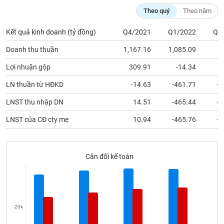
Tất cả
Cổ phiếu
Chỉ số
Chứng chỉ quỹ
Chứng q
Theo quý
Theo năm
Lãnh
Kết quả kinh doanh (tỷ đồng)
Q4/2021
Q1/2022
Q2
đạo
(-)
Doanh thu thuần
1,167.16
1,085.09
5
Tất cả
Người nội bộ
Người liên quan
Cổ đông lớn
Lợi nhuận gộp
309.91
-14.34
1
LN thuần từ HĐKD
-14.63
-461.71
-6
Tin
tức
LNST thu nhập DN
14.51
-465.44
-6
(-)
LNST của CĐ cty mẹ
10.94
-465.76
-6
Bài
viết
của
Cân đối kế toán
tác
giả
(-)
20k
Báo
cáo