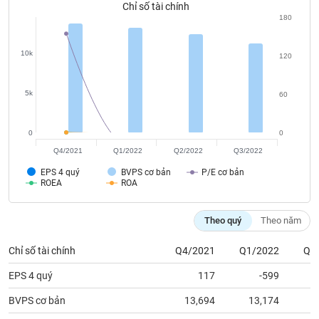
chính
Chỉ số tài chính
180
10k
120
Công
cụ
5k
60
đầu
tư
0
0
Q4/2021
Q1/2022
Q2/2022
Q3/2022
EPS 4 quý
BVPS cơ bản
P/E cơ bản
Truyền
ROEA
ROA
thông
tài
Theo quý
Theo năm
chính
Chỉ số tài chính
Q4/2021
Q1/2022
Q2
EPS 4 quý
117
-599
Dữ
BVPS cơ bản
13,694
13,174
1
liệu