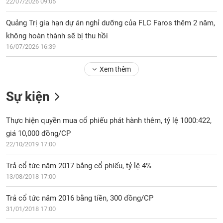
PHIẾU
22/07/2026 09:05
Hủy
niêm
Quảng Trị gia hạn dự án nghỉ dưỡng của FLC Faros thêm 2 năm,
yết
không hoàn thành sẽ bị thu hồi
Theo
CÔNG
16/07/2026 16:39
dõi
CỤ
đặc
ĐẦU
Xem thêm
biệt
TƯ
Không
Sự kiện
được
ký
XUẤT
quỹ
Thực hiện quyền mua cổ phiếu phát hành thêm, tỷ lệ 1000:422,
DỮ
LIỆU
giá 10,000 đồng/CP
Danh
mục
22/10/2019 17:00
ETF
Trả cổ tức năm 2017 bằng cổ phiếu, tỷ lệ 4%
TIN
Cổ
MỚI
13/08/2018 17:00
phiếu
chi
Trả cổ tức năm 2016 bằng tiền, 300 đồng/CP
Ngành
tiết
(-)
31/01/2018 17:00