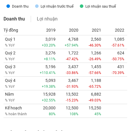
Doanh thu
Lợi nhuận trước thuế
Lợi nhuận sau thuế
Doanh thu
Lợi nhuận
Tỷ đồng
2019
2020
2021
2022
Quý 1
3,019
4,768
2,560
1,085
% YoY
+33.20%
+57.94%
-46.30%
-57.61%
Quý 2
3,276
1,722
1,266
624
% YoY
+8.11%
-47.42%
-26.49%
-50.75%
Quý 3
5,196
3,437
1,455
431
% YoY
+110.41%
-33.86%
-57.66%
-70.39%
Quý 4
5,093
3,467
1,188
% YoY
+19.38%
-31.93%
-65.72%
Năm
15,928
13,502
6,882
% YoY
+32.55%
-15.23%
-49.03%
Kế hoạch
20,000
12,500
15,250
% hoàn thành
80%
108%
45%