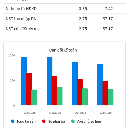
phân
tích
LN thuần từ HĐKD
-3.85
-7.42
(-)
LNST thu nhập DN
-2.75
57.17
LNST của CĐ cty mẹ
-2.75
57.17
Thuật
ngữ
(-)
Cân đối kế toán
1000
Dịch
vụ
(-)
500
Đào
tạo
0
Q3/2025
Q4/2025
Q1/2026
Q2/2026
Sách
Tổng tài sản
Nợ phải trả
Vốn chủ sỡ hữu
tài