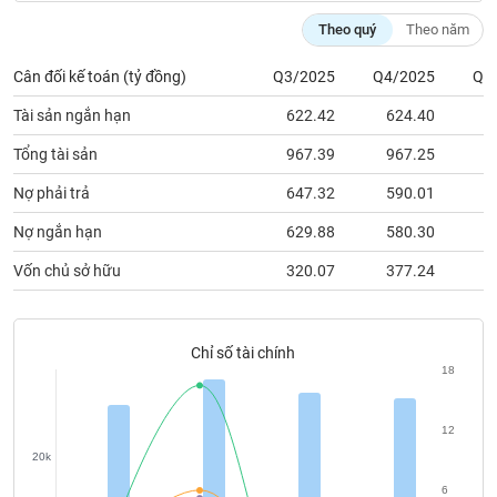
chính
Theo quý
Theo năm
Cân đối kế toán (tỷ đồng)
Q3/2025
Q4/2025
Q1
Công
Tài sản ngắn hạn
622.42
624.40
5
cụ
đầu
Tổng tài sản
967.39
967.25
8
tư
Nợ phải trả
647.32
590.01
5
Nợ ngắn hạn
629.88
580.30
5
Vốn chủ sở hữu
320.07
377.24
3
Truyền
thông
tài
chính
Chỉ số tài chính
18
12
Dữ
20k
liệu
6