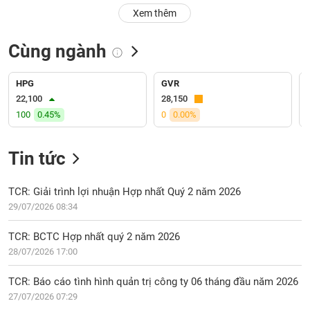
PHIẾU
Hủy
Xem thêm
niêm
yết
Cùng ngành
Theo
CÔNG
dõi
CỤ
đặc
HPG
GVR
ĐẦU
biệt
22,100
28,150
TƯ
100
0.45%
0
0.00%
Không
được
ký
Tin tức
XUẤT
quỹ
DỮ
LIỆU
Danh
TCR: Giải trình lợi nhuận Hợp nhất Quý 2 năm 2026
mục
29/07/2026 08:34
ETF
TIN
TCR: BCTC Hợp nhất quý 2 năm 2026
Cổ
MỚI
28/07/2026 17:00
phiếu
chi
Ngành
TCR: Báo cáo tình hình quản trị công ty 06 tháng đầu năm 2026
tiết
(-)
27/07/2026 07:29