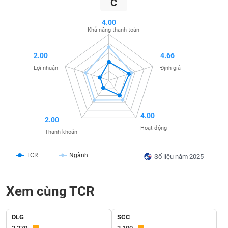
C
SÓC
SỨC
4.00
KHỎE
Khả năng thanh toán
2.00
4.66
Lợi nhuận
Định giá
TÀI
CHÍNH
4.00
2.00
Hoạt động
Thanh khoản
CÔNG
NGHỆ
TCR
Ngành
Số liệu năm 2025
THÔNG
TIN
Xem cùng TCR
DLG
SCC
DỊCH