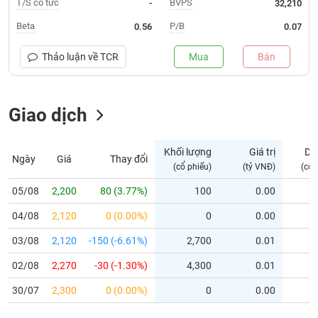
T/S cổ tức
BVPS
-
32,210
Trạng
Beta
P/B
0.56
0.07
thái
NGÀNH
cổ
Thảo luận về
TCR
Mua
Bán
phiếu
Quy
Giao dịch
DOANH
mô
NGHIỆP
thị
trường
Khối lượng
Giá trị
Dư
Ngày
Giá
Thay đổi
Niêm
(cổ phiếu)
(tỷ VNĐ)
(cổ 
CỔ
yết
PHIẾU
05/08
2,200
80 (3.77%)
100
0.00
Niêm
04/08
yết
2,120
0 (0.00%)
0
0.00
mới
PHÁI
03/08
2,120
-150 (-6.61%)
2,700
0.01
Niêm
SINH
02/08
2,270
-30 (-1.30%)
4,300
0.01
yết
bổ
30/07
2,300
0 (0.00%)
0
0.00
sung
TRÁI