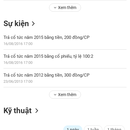
Tổng
VS-
quan
Xem thêm
SECTOR
Giao
Sự kiện
dịch
Tài
Trả cổ tức năm 2015 bằng tiền, 200 đồng/CP
chính
NĂNG
16/08/2016 17:00
Phân
LƯỢNG
tích
Trả cổ tức năm 2015 bằng cổ phiếu, tỷ lệ 100:2
kỹ
16/08/2016 17:00
thuật
Hồ
Trả cổ tức năm 2012 bằng tiền, 300 đồng/CP
NGUYÊN
sơ
23/06/2013 17:00
VẬT
doanh
LIỆU
nghiệp
Xem thêm
Tin
tức
Kỹ thuật
sự
CÔNG
kiện
NGHIỆP
Tài
1 ngày
1 tuần
1 tháng