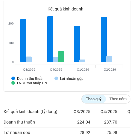
Tất cả
Cổ phiếu
Chỉ số
Chứng chỉ quỹ
Chứng q
Kết quả kinh doanh
Lãnh
đạo
200
(-)
Tất cả
Người nội bộ
Người liên quan
Cổ đông lớn
100
Tin
tức
0
(-)
Q3/2025
Q4/2025
Q1/2026
Q2/2026
Doanh thu thuần
Lợi nhuận gộp
Bài
LNST thu nhập DN
viết
của
tác
Theo quý
Theo năm
giả
(-)
Kết quả kinh doanh (tỷ đồng)
Q3/2025
Q4/2025
Q1
Doanh thu thuần
224.04
237.70
1
Báo
cáo
Lợi nhuận gộp
28.92
25.98