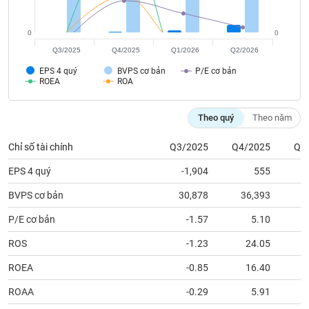
tài
chính
0
0
Q3/2025
Q4/2025
Q1/2026
Q2/2026
EPS 4 quý
BVPS cơ bản
P/E cơ bản
ROEA
ROA
Theo quý
Theo năm
Chỉ số tài chính
Q3/2025
Q4/2025
Q1
EPS 4 quý
-1,904
555
BVPS cơ bản
30,878
36,393
3
P/E cơ bản
-1.57
5.10
ROS
-1.23
24.05
ROEA
-0.85
16.40
ROAA
-0.29
5.91