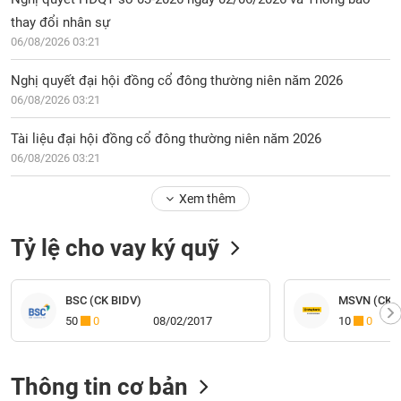
thay đổi nhân sự
06/08/2026 03:21
Nghị quyết đại hội đồng cổ đông thường niên năm 2026
06/08/2026 03:21
Tài liệu đại hội đồng cổ đông thường niên năm 2026
06/08/2026 03:21
Xem thêm
Tỷ lệ cho vay ký quỹ
BSC (CK BIDV)
MSVN (CK M
50
0
08/02/2017
10
0
Thông tin cơ bản