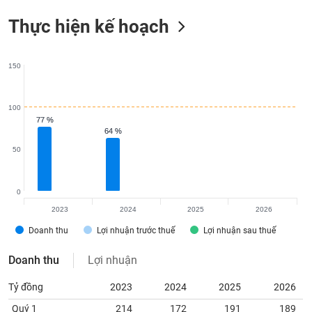
Thực hiện kế hoạch
150
100
77 %
77 %
64 %
64 %
50
0
2023
2024
2025
2026
Doanh thu
Lợi nhuận trước thuế
Lợi nhuận sau thuế
Doanh thu
Lợi nhuận
Tỷ đồng
2023
2024
2025
2026
Quý 1
214
172
191
189