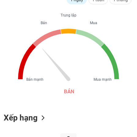
liệu
Trung lập
Tâm
Bán
Mua
lý
TIÊU
thị
DÙNG
trường
KHÔNG
THIẾT
YẾU
Bán mạnh
Mua mạnh
TIÊU
DÙNG
BÁN
THIẾT
YẾU
Xếp hạng
CHĂM