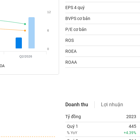
EPS 4 quý
12
BVPS cơ bản
P/E cơ bản
6
ROS
0
ROEA
Q2/2026
ROAA
ROA
Doanh thu
Lợi nhuận
Tỷ đồng
2023
Quý 1
445
% YoY
+4.39%