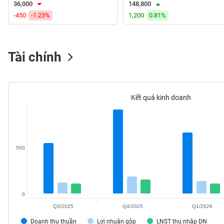
36,000
148,800
VS-
-450
-1.23%
1,200
0.81%
SECTOR
Tài chính
NĂNG
LƯỢNG
Kết quả kinh doanh
NGUYÊN
VẬT
500
LIỆU
0
Q3/2025
Q4/2025
Q1/2026
CÔNG
NGHIỆP
Doanh thu thuần
Lợi nhuận gộp
LNST thu nhập DN