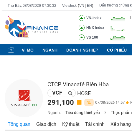
(
)
Đấu trường chứng 
Thứ Bảy, 08/08/2026
07:30:33
Vietstock
VN
|
EN
VN-Index
1
HNX-Index
Tất cả
Tính năng
Ngành
Mã chứng khoán
Lãnh đạ
VS 100
Tính
năng
VĨ MÔ
NGÀNH
DOANH NGHIỆP
CỔ PHIẾU
(-)
VIETSTOCK
CTCP Vinacafé Biên Hòa
VCF
CHỨNG
HOSE
KHOÁN
291,100
%
07/08/2026 14:57
Ngành:
Tiêu dùng thiết yếu
Thực phẩm,
DOANH
Tổng quan
Giao dịch
Kỹ thuật
Tài chính
Xếp hạng
NGHIỆP