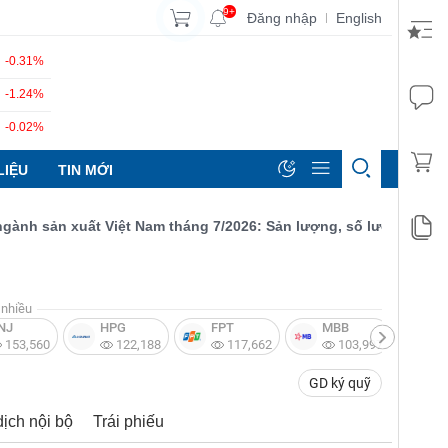
9+
Đăng nhập
English
|
-0.31%
-1.24%
-0.02%
LIỆU
TIN MỚI
 sản xuất Việt Nam tháng 7/2026: Sản lượng, số lượng đơn đặt hà
nhiều
NJ
HPG
FPT
MBB
V
153,560
122,188
117,662
103,997
GD ký quỹ
dịch nội bộ
Trái phiếu