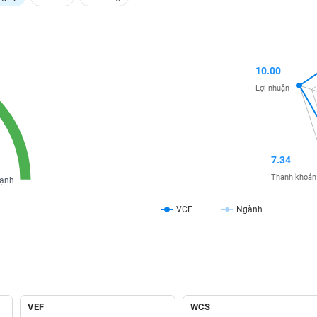
10.00
Lợi nhuận
7.34
Thanh khoản
ạnh
VCF
Ngành
VEF
WCS