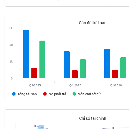
Cân đối kế toán
TIÊU
3k
DÙNG
KHÔNG
THIẾT
2k
YẾU
1k
0
TIÊU
DÙNG
Q3/2025
Q4/2025
Q1/2026
THIẾT
Tổng tài sản
Nợ phải trả
Vốn chủ sỡ hữu
YẾU
Chỉ số tài chính
CHĂM