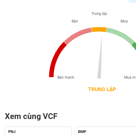
PHIẾU
Trung lập
Bán
Mua
CÔNG
CỤ
ĐẦU
TƯ
XUẤT
DỮ
Bán mạnh
Mua m
LIỆU
TRUNG LẬP
TIN
MỚI
Xem cùng VCF
Ngành
(-)
PNJ
BMP