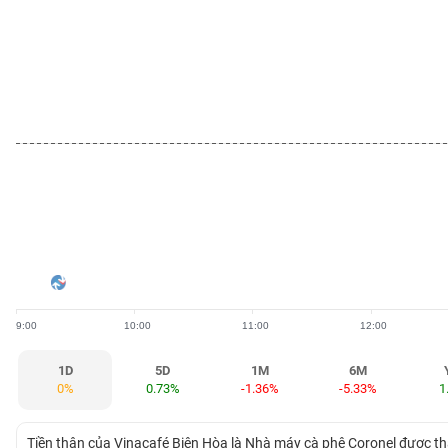
BẤT
ĐỘNG
SẢN
TÀI
CHÍNH
HÀNG
HÓA
9:00
10:00
11:00
12:00
KINH
TẾ
1D
5D
1M
6M
0%
0.73%
-1.36%
-5.33%
1
THẾ
Tiền thân của Vinacafé Biên Hòa là Nhà máy cà phê Coronel được th