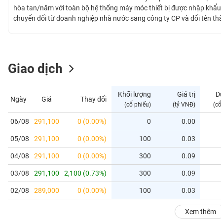
GIỚI
hòa tan/năm với toàn bộ hệ thống máy móc thiết bị được nhập khẩ
chuyển đổi từ doanh nghiệp nhà nước sang công ty CP và đổi tên th
Vinacafé Biên Hòa được đánh giá là công ty sản xuất cà phê hòa tan 
ĐÔNG
Vinacafé và Wake-Up, chiếm 41% thị phần cà phê hòa tan.
DƯƠNG
Giao dịch
TÀI
CHÍNH
Khối lượng
Giá trị
D
Ngày
Giá
Thay đổi
CÁ
(cổ phiếu)
(tỷ VNĐ)
(c
NHÂN
06/08
291,100
0 (0.00%)
0
0.00
05/08
291,100
0 (0.00%)
100
0.03
PHÂN
TÍCH
04/08
291,100
0 (0.00%)
300
0.09
VIETSTOCKFINANCE
03/08
291,100
2,100 (0.73%)
300
0.09
02/08
289,000
0 (0.00%)
100
0.03
VĨ
Xem thêm
MÔ