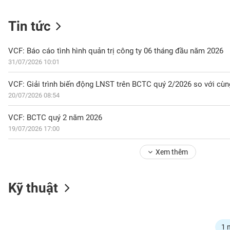
Tin tức
NGÀNH
VCF: Báo cáo tình hình quản trị công ty 06 tháng đầu năm 2026
31/07/2026 10:01
DOANH
VCF: Giải trình biến động LNST trên BCTC quý 2/2026 so với cù
NGHIỆP
20/07/2026 08:54
VCF: BCTC quý 2 năm 2026
19/07/2026 17:00
CỔ
PHIẾU
Xem thêm
PHÁI
Kỹ thuật
SINH
TRÁI
1 