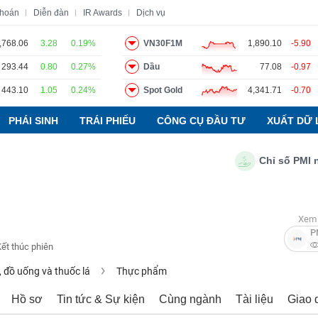
khoán
Diễn đàn
IR Awards
Dịch vụ
,768.06
3.28
0.19%
VN30F1M
1,890.10
-5.90
293.44
0.80
0.27%
Dầu
77.08
-0.97
o
Tin tức
Báo cáo phân tích
Thuật ngữ
Dịch vụ
443.10
1.05
0.24%
Spot Gold
4,341.71
-0.70
PHÁI SINH
TRÁI PHIẾU
CÔNG CỤ ĐẦU TƯ
XUẤT DỮ 
Chỉ số PMI ngành
Xem 
P
Kết thúc phiên
 đồ uống và thuốc lá
Thực phẩm
Hồ sơ
Tin tức & Sự kiện
Cùng ngành
Tài liệu
Giao 