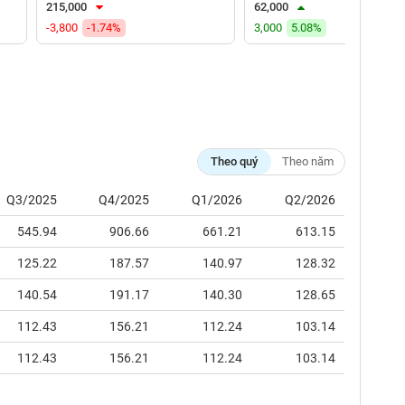
215,000
62,000
-3,800
-1.74%
3,000
5.08%
Theo quý
Theo năm
Q3/2025
Q4/2025
Q1/2026
Q2/2026
545.94
906.66
661.21
613.15
125.22
187.57
140.97
128.32
140.54
191.17
140.30
128.65
112.43
156.21
112.24
103.14
112.43
156.21
112.24
103.14