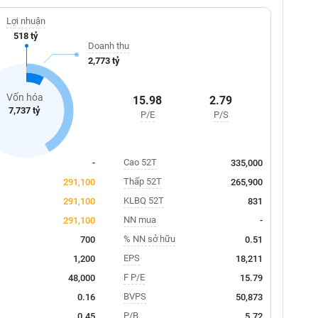
Lợi nhuận
518 tỷ
Doanh thu
2,773 tỷ
Vốn hóa
15.98
2.79
7,737 tỷ
P/E
P/S
Cao 52T
-
335,000
Thấp 52T
291,100
265,900
KLBQ 52T
291,100
831
NN mua
291,100
-
% NN sở hữu
700
0.51
EPS
1,200
18,211
F P/E
48,000
15.79
BVPS
0.16
50,873
P/B
0.45
5.72