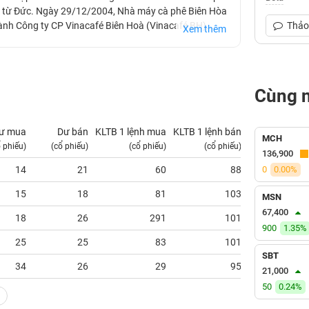
u từ Đức. Ngày 29/12/2004, Nhà máy cà phê Biên Hòa
ành Công ty CP Vinacafé Biên Hoà (Vinacafé BH).
Thảo 
Xem thêm
số 1 tại Việt Nam, phát triển thành công hai nhãn hiệu
Cùng 
ư mua
Dư bán
KLTB 1 lệnh mua
KLTB 1 lệnh bán
NN mua
MCH
ổ phiếu)
(cổ phiếu)
(cổ phiếu)
(cổ phiếu)
(tỷ VNĐ)
136,900
14
21
60
88
0
0.00%
0.00
15
18
81
103
0.00
MSN
67,400
18
26
291
101
0.00
900
1.35%
25
25
83
101
0.00
SBT
34
26
29
95
0.00
21,000
50
0.24%