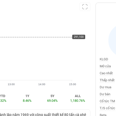
291,100
291,100
KLGD
Mở cửa
Cao nhất
Thấp nhất
13:00
14:00
15:00
Dư mua
Dư bán
YTD
1Y
5Y
ALL
.32%
8.46%
69.04%
1,180.76%
Cổ tức TM
T/S cổ tức
ành lập năm 1969 với công suất thiết kế 80 tấn cà phê
Beta