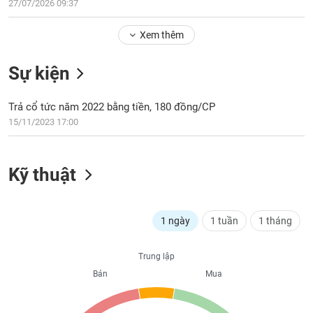
Tổng
27/07/2026 09:37
VS-
quan
SECTOR
Xem thêm
Giao
dịch
Sự kiện
Tài
chính
NĂNG
Trả cổ tức năm 2022 bằng tiền, 180 đồng/CP
Phân
LƯỢNG
15/11/2023 17:00
tích
kỹ
thuật
Kỹ thuật
Hồ
NGUYÊN
sơ
VẬT
doanh
LIỆU
1 ngày
1 tuần
1 tháng
nghiệp
Tin
Trung lập
tức
sự
Bán
Mua
CÔNG
kiện
NGHIỆP
Tài