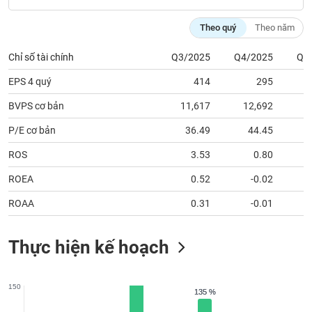
tài
chính
Theo quý
Theo năm
Chỉ số tài chính
Q3/2025
Q4/2025
Q1
EPS 4 quý
414
295
BVPS cơ bản
11,617
12,692
1
P/E cơ bản
36.49
44.45
ROS
3.53
0.80
ROEA
0.52
-0.02
ROAA
0.31
-0.01
Thực hiện kế hoạch
150
135 %
135 %