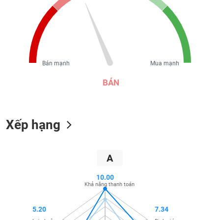
liệu
Tâm
lý
TIÊU
thị
DÙNG
trường
KHÔNG
Bán mạnh
Mua mạnh
THIẾT
BÁN
YẾU
Xếp hạng
TIÊU
DÙNG
THIẾT
A
YẾU
10.00
Khả năng thanh toán
5.20
7.34
CHĂM