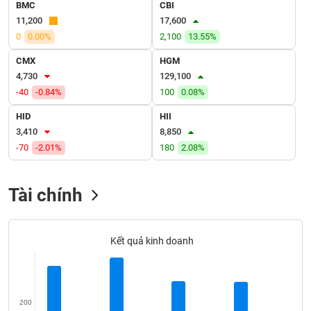
VỤ
BMC
CBI
TRUYỀN
11,200
17,600
THÔNG
0
0.00%
2,100
13.55%
CMX
HGM
4,730
129,100
-40
-0.84%
100
0.08%
TIỆN
HID
HII
ÍCH
3,410
8,850
-70
-2.01%
180
2.08%
BẤT
Tài chính
ĐỘNG
SẢN
Kết quả kinh doanh
Mã
chứng
khoán
(-)
200