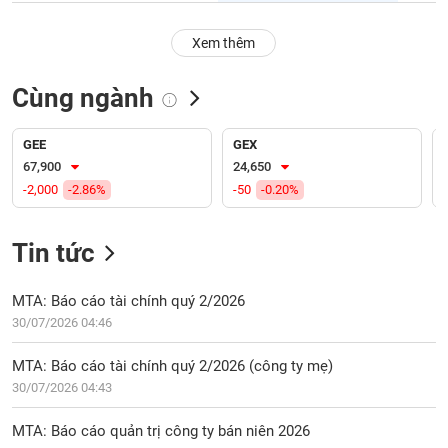
PHIẾU
Hủy
niêm
Xem thêm
yết
Theo
Cùng ngành
CÔNG
dõi
CỤ
đặc
ĐẦU
biệt
GEE
GEX
TƯ
67,900
24,650
Không
-2,000
-2.86%
-50
-0.20%
được
ký
XUẤT
quỹ
DỮ
Tin tức
LIỆU
Danh
mục
MTA: Báo cáo tài chính quý 2/2026
ETF
30/07/2026 04:46
TIN
Cổ
MỚI
MTA: Báo cáo tài chính quý 2/2026 (công ty mẹ)
phiếu
30/07/2026 04:43
chi
Ngành
tiết
(-)
MTA: Báo cáo quản trị công ty bán niên 2026