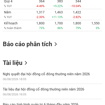
Quý 4
364
383
344
% YoY
-4.40%
+5.22%
-10.04%
Năm
1,317
1,463
1,422
% YoY
-2.30%
+11.13%
-2.82%
Kế hoạch
1,800
1,700
1,800
1,550
% hoàn thành
73%
86%
79%
0%
Báo cáo phân tích
Tài liệu
Nghị quyết đại hội đồng cổ đông thường niên năm 2026
06/08/2026 18:05
Tài liệu đại hội đồng cổ đông thường niên năm 2026
06/08/2026 18:05
Báo cáo tình hình quản trị 6 tháng đầu năm 2026