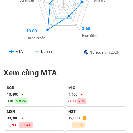
Lợi nhuận
Định giá
SÓC
SỨC
KHỎE
3.66
10.00
Hoạt động
Thanh khoản
TÀI
CHÍNH
MTA
Ngành
Số liệu năm 2025
Xem cùng MTA
CÔNG
NGHỆ
KCB
MIC
THÔNG
10,400
9,900
TIN
300
2.97%
-100
-1%
MSR
NST
38,300
12,300
-1,200
-3.04%
0
0.00%
DỊCH