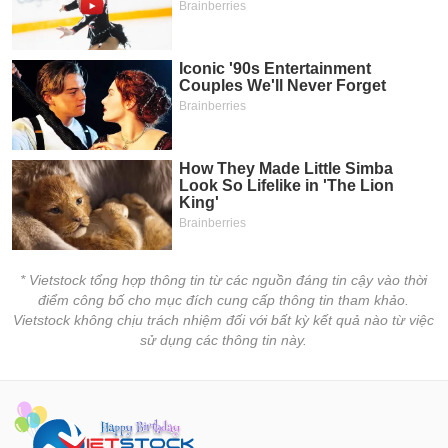
* Vietstock tổng hợp thông tin từ các nguồn đáng tin cậy vào thời
điểm công bố cho mục đích cung cấp thông tin tham khảo.
Vietstock không chịu trách nhiệm đối với bất kỳ kết quả nào từ việc
sử dụng các thông tin này.