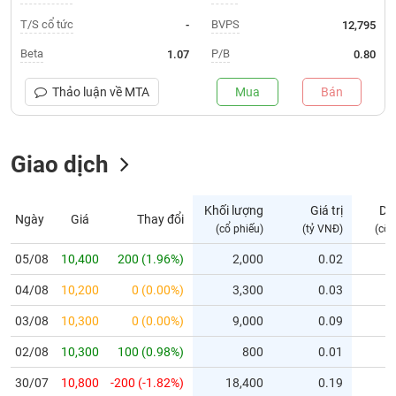
T/S cổ tức
BVPS
-
12,795
Trạng
thái
Beta
P/B
1.07
0.80
NGÀNH
cổ
phiếu
Thảo luận về
MTA
Mua
Bán
Quy
DOANH
mô
NGHIỆP
thị
Giao dịch
trường
Niêm
Khối lượng
Giá trị
Dư
CỔ
Ngày
Giá
Thay đổi
yết
(cổ phiếu)
(tỷ VNĐ)
(cổ 
PHIẾU
Niêm
05/08
10,400
200 (1.96%)
2,000
0.02
yết
mới
04/08
10,200
0 (0.00%)
3,300
0.03
PHÁI
Niêm
SINH
03/08
10,300
0 (0.00%)
9,000
0.09
yết
02/08
10,300
100 (0.98%)
800
0.01
bổ
sung
TRÁI
30/07
10,800
-200 (-1.82%)
18,400
0.19