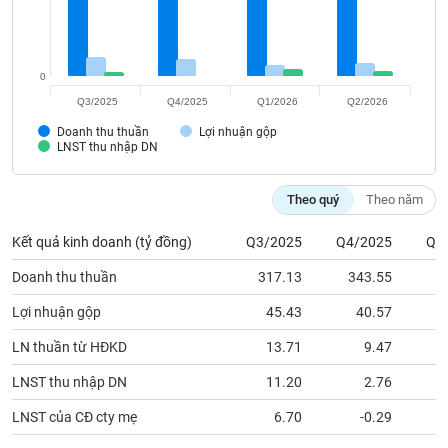
Tất cả
Cổ phiếu
Chỉ số
Chứng chỉ quỹ
Chứng q
Lãnh
đạo
0
(-)
Q3/2025
Q4/2025
Q1/2026
Q2/2026
Tất cả
Người nội bộ
Người liên quan
Cổ đông lớn
Doanh thu thuần
Lợi nhuận gộp
LNST thu nhập DN
Tin
Theo quý
Theo năm
tức
(-)
Kết quả kinh doanh (tỷ đồng)
Q3/2025
Q4/2025
Q1
Doanh thu thuần
317.13
343.55
2
Bài
viết
của
Lợi nhuận gộp
45.43
40.57
tác
giả
LN thuần từ HĐKD
13.71
9.47
(-)
LNST thu nhập DN
11.20
2.76
LNST của CĐ cty mẹ
6.70
-0.29
Báo
cáo