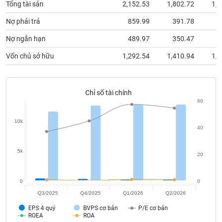
chính
Tổng tài sản
2,152.53
1,802.72
1,8
Nợ phải trả
859.99
391.78
4
Nợ ngắn hạn
489.97
350.47
3
Công
Vốn chủ sở hữu
1,292.54
1,410.94
1,4
cụ
đầu
tư
Chỉ số tài chính
60
10k
Truyền
40
thông
tài
5k
20
chính
0
0
Q3/2025
Q4/2025
Q1/2026
Q2/2026
Dữ
EPS 4 quý
BVPS cơ bản
P/E cơ bản
liệu
ROEA
ROA