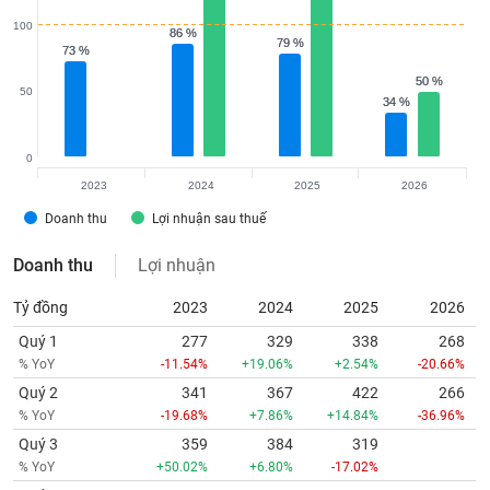
100
86 %
86 %
79 %
79 %
73 %
73 %
50 %
50 %
50
34 %
34 %
0
2023
2024
2025
2026
Doanh thu
Lợi nhuận sau thuế
Doanh thu
Lợi nhuận
Tỷ đồng
2023
2024
2025
2026
Quý 1
277
329
338
268
% YoY
-11.54%
+19.06%
+2.54%
-20.66%
Quý 2
341
367
422
266
% YoY
-19.68%
+7.86%
+14.84%
-36.96%
Quý 3
359
384
319
% YoY
+50.02%
+6.80%
-17.02%