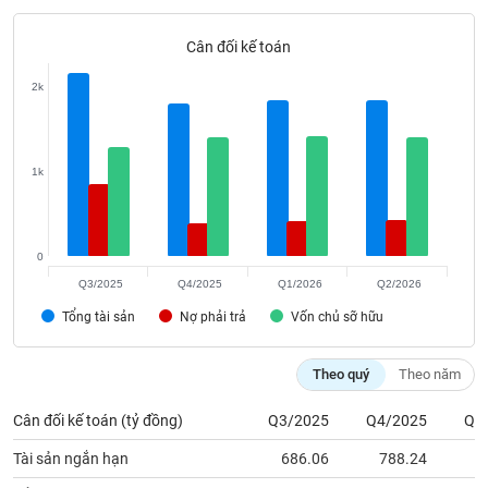
phân
tích
(-)
Cân đối kế toán
2k
Thuật
ngữ
(-)
1k
Dịch
vụ
(-)
0
Q3/2025
Q4/2025
Q1/2026
Q2/2026
Tổng tài sản
Nợ phải trả
Vốn chủ sỡ hữu
Đào
tạo
Theo quý
Theo năm
Cân đối kế toán (tỷ đồng)
Q3/2025
Q4/2025
Q1
Sách
Tài sản ngắn hạn
686.06
788.24
8
tài