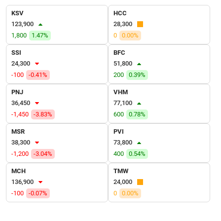
VỤ
KSV
HCC
TRUYỀN
123,900
28,300
THÔNG
1,800
1.47%
0
0.00%
SSI
BFC
24,300
51,800
TIỆN
-100
-0.41%
200
0.39%
ÍCH
PNJ
VHM
36,450
77,100
-1,450
-3.83%
600
0.78%
MSR
PVI
BẤT
38,300
73,800
ĐỘNG
-1,200
-3.04%
400
0.54%
SẢN
MCH
TMW
Mã
136,900
24,000
chứng
-100
-0.07%
0
0.00%
khoán
(-)