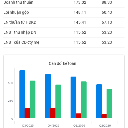
Doanh thu thuần
173.02
88.33
phân
tích
(-)
Lợi nhuận gộp
148.11
60.43
LN thuần từ HĐKD
145.41
67.13
Thuật
LNST thu nhập DN
115.62
53.23
ngữ
(-)
LNST của CĐ cty mẹ
115.62
53.23
Dịch
vụ
Cân đối kế toán
(-)
500
Đào
tạo
250
Sách
0
tài
Q3/2025
Q4/2025
Q1/2026
Q2/2026