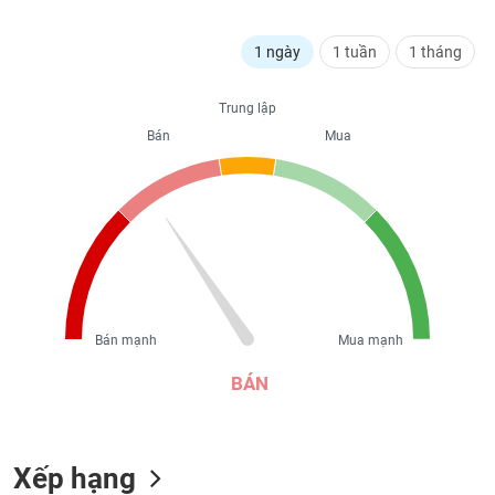
liệu
1 ngày
1 tuần
1 tháng
Tâm
lý
TIÊU
thị
Trung lập
DÙNG
trường
Bán
Mua
KHÔNG
THIẾT
YẾU
TIÊU
DÙNG
Bán mạnh
Mua mạnh
THIẾT
YẾU
BÁN
Xếp hạng
CHĂM