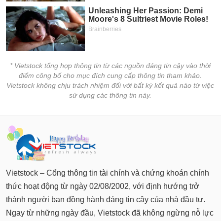
* Vietstock tổng hợp thông tin từ các nguồn đáng tin cậy vào thời
điểm công bố cho mục đích cung cấp thông tin tham khảo.
Vietstock không chịu trách nhiệm đối với bất kỳ kết quả nào từ việc
sử dụng các thông tin này.
Vietstock – Cổng thông tin tài chính và chứng khoán chính
thức hoạt động từ ngày 02/08/2002, với định hướng trở
thành người bạn đồng hành đáng tin cậy của nhà đầu tư.
Ngay từ những ngày đầu, Vietstock đã không ngừng nỗ lực