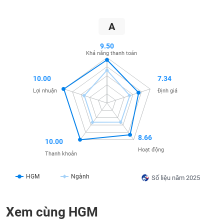
SÓC
SỨC
KHỎE
A
9.50
Khả năng thanh toán
TÀI
10.00
7.34
CHÍNH
Lợi nhuận
Định giá
CÔNG
8.66
10.00
NGHỆ
Hoạt động
Thanh khoản
THÔNG
TIN
HGM
Ngành
Số liệu năm 2025
Xem cùng HGM
DỊCH