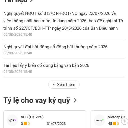
Nghị quyết HĐQT số 313/CT-HĐQT/NQ ngày 22/07/2026 về
việc thống nhất hạn mức tín dụng năm 2026 theo đề nghị tại Tờ
trình số 227/CT/BĐH-TTr ngày 20/5/2026 của Ban Điều hành
06/08/2026 15:40
Nghị quyết đại hội đồng cổ đông bất thường năm 2026
06/08/2026 15:40
Tài liệu lấy ý kiến cổ đông bằng văn bản 2026
06/08/2026 15:40
Xem thêm
Tỷ lệ cho vay ký quỹ
VPS (CK VPS)
Vietcap (CK 
0
0
31/07/2023
45
0