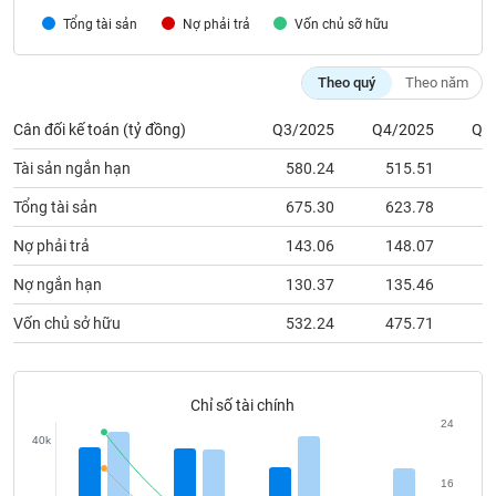
chính
Tổng tài sản
Nợ phải trả
Vốn chủ sỡ hữu
Theo quý
Theo năm
Công
Cân đối kế toán (tỷ đồng)
Q3/2025
Q4/2025
Q1
cụ
đầu
Tài sản ngắn hạn
580.24
515.51
4
tư
Tổng tài sản
675.30
623.78
5
Nợ phải trả
143.06
148.07
Truyền
Nợ ngắn hạn
130.37
135.46
thông
Vốn chủ sở hữu
532.24
475.71
5
tài
chính
Chỉ số tài chính
24
40k
Dữ
liệu
16