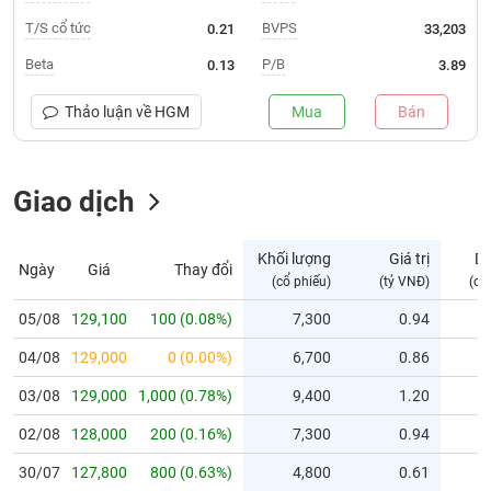
T/S cổ tức
BVPS
0.21
33,203
Trạng
thái
Beta
P/B
0.13
3.89
NGÀNH
cổ
phiếu
Thảo luận về
HGM
Mua
Bán
Quy
DOANH
mô
NGHIỆP
Giao dịch
thị
trường
Niêm
Khối lượng
Giá trị
D
Ngày
Giá
Thay đổi
CỔ
yết
(cổ phiếu)
(tỷ VNĐ)
(cổ
PHIẾU
Niêm
05/08
129,100
100 (0.08%)
7,300
0.94
yết
mới
04/08
129,000
0 (0.00%)
6,700
0.86
PHÁI
Niêm
SINH
03/08
129,000
1,000 (0.78%)
9,400
1.20
yết
02/08
128,000
200 (0.16%)
7,300
0.94
bổ
sung
TRÁI
30/07
127,800
800 (0.63%)
4,800
0.61