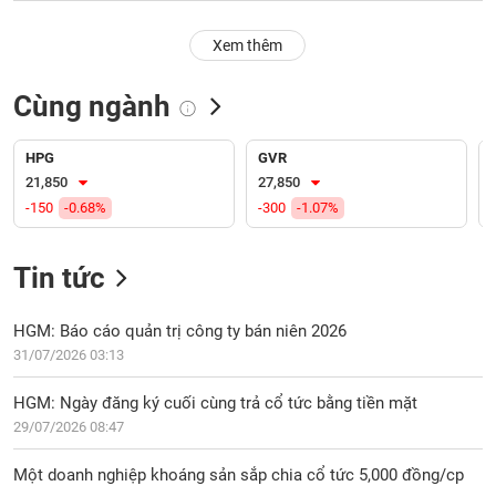
PHIẾU
Hủy
niêm
Xem thêm
yết
Theo
Cùng ngành
CÔNG
dõi
CỤ
đặc
ĐẦU
biệt
HPG
GVR
TƯ
21,850
27,850
Không
-150
-0.68%
-300
-1.07%
được
ký
XUẤT
quỹ
DỮ
Tin tức
LIỆU
Danh
mục
HGM: Báo cáo quản trị công ty bán niên 2026
ETF
31/07/2026 03:13
TIN
Cổ
MỚI
HGM: Ngày đăng ký cuối cùng trả cổ tức bằng tiền mặt
phiếu
29/07/2026 08:47
chi
Ngành
tiết
(-)
Một doanh nghiệp khoáng sản sắp chia cổ tức 5,000 đồng/cp