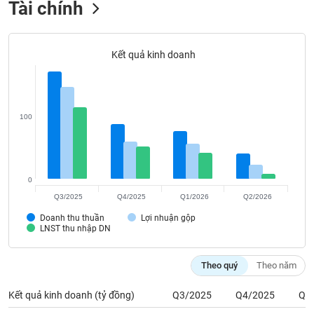
Tài chính
Tất cả
Cổ phiếu
Chỉ số
Chứng chỉ quỹ
Chứng q
Lãnh
đạo
Kết quả kinh doanh
(-)
Tất cả
Người nội bộ
Người liên quan
Cổ đông lớn
100
Tin
tức
(-)
0
Bài
Q3/2025
Q4/2025
Q1/2026
Q2/2026
viết
của
Doanh thu thuần
Lợi nhuận gộp
LNST thu nhập DN
tác
giả
(-)
Theo quý
Theo năm
Kết quả kinh doanh (tỷ đồng)
Q3/2025
Q4/2025
Q1
Báo
cáo