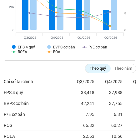
tài
chính
20k
8
0
0
Q3/2025
Q4/2025
Q1/2026
Q2/2026
EPS 4 quý
BVPS cơ bản
P/E cơ bản
ROEA
ROA
Theo quý
Theo năm
Chỉ số tài chính
Q3/2025
Q4/2025
Q1
EPS 4 quý
38,418
37,988
3
BVPS cơ bản
42,241
37,755
4
P/E cơ bản
7.95
6.31
ROS
66.82
60.27
ROEA
22.63
10.56