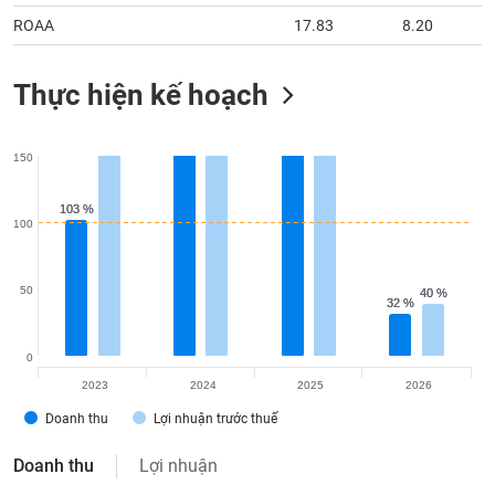
ROAA
17.83
8.20
Thực hiện kế hoạch
150
103 %
103 %
100
50
40 %
40 %
32 %
32 %
0
2023
2024
2025
2026
Doanh thu
Lợi nhuận trước thuế
Doanh thu
Lợi nhuận