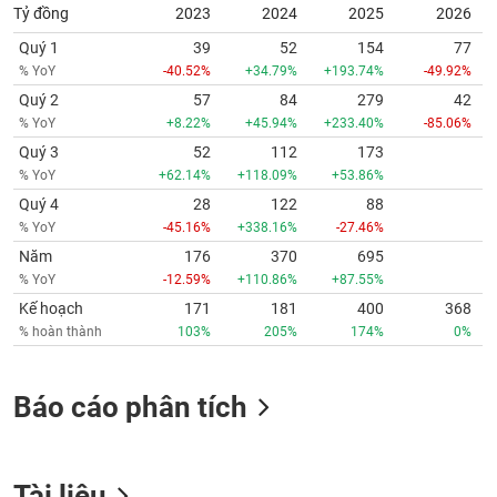
Tỷ đồng
2023
2024
2025
2026
Quý 1
39
52
154
77
% YoY
-40.52%
+34.79%
+193.74%
-49.92%
Quý 2
57
84
279
42
% YoY
+8.22%
+45.94%
+233.40%
-85.06%
Quý 3
52
112
173
% YoY
+62.14%
+118.09%
+53.86%
Quý 4
28
122
88
% YoY
-45.16%
+338.16%
-27.46%
Năm
176
370
695
% YoY
-12.59%
+110.86%
+87.55%
Kế hoạch
171
181
400
368
% hoàn thành
103%
205%
174%
0%
Báo cáo phân tích
Tài liệu