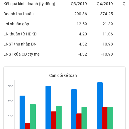
Tất cả
Cổ phiếu
Chỉ số
Chứng chỉ quỹ
Chứng q
Kết quả kinh doanh (tỷ đồng)
Q3/2019
Q4/2019
Q1
Doanh thu thuần
290.36
374.25
1
Lãnh
đạo
Lợi nhuận gộp
12.59
21.39
(-)
LN thuần từ HĐKD
-4.20
-11.06
Tất cả
Người nội bộ
Người liên quan
Cổ đông lớn
LNST thu nhập DN
-4.32
-10.98
Tin
LNST của CĐ cty mẹ
-4.32
-10.98
tức
(-)
Cân đối kế toán
Bài
viết
300
của
tác
giả
200
(-)
100
Báo
cáo