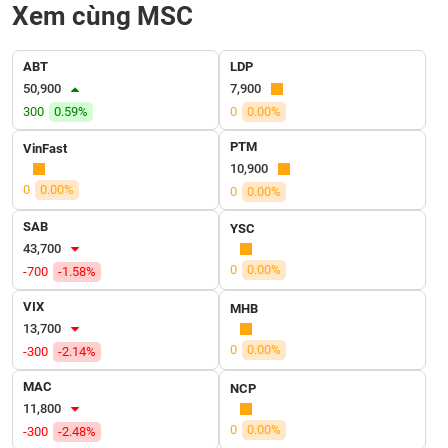
SÓC
Xem cùng MSC
SỨC
KHỎE
ABT
LDP
50,900
7,900
300
0.59%
0
0.00%
PTM
TÀI
VinFast
10,900
CHÍNH
0
0.00%
0
0.00%
SAB
YSC
43,700
CÔNG
0
0.00%
-700
-1.58%
NGHỆ
VIX
MHB
THÔNG
13,700
TIN
0
0.00%
-300
-2.14%
MAC
NCP
11,800
0
0.00%
-300
-2.48%
DỊCH