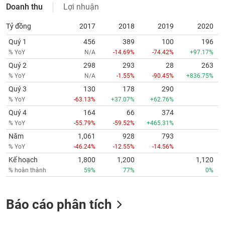
Doanh thu
Lợi nhuận
Tỷ đồng
2017
2018
2019
2020
Quý 1
456
389
100
196
% YoY
N/A
-14.69%
-74.42%
+97.17%
Quý 2
298
293
28
263
% YoY
N/A
-1.55%
-90.45%
+836.75%
Quý 3
130
178
290
% YoY
-63.13%
+37.07%
+62.76%
Quý 4
164
66
374
% YoY
-55.79%
-59.52%
+465.31%
Năm
1,061
928
793
% YoY
-46.24%
-12.55%
-14.56%
Kế hoạch
1,800
1,200
1,120
% hoàn thành
59%
77%
0%
Báo cáo phân tích