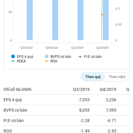
chính
0.1
5k
0.05
Công
cụ
đầu
0
0
tư
Q3/2019
Q4/2019
Q1/2020
Q2/2020
EPS 4 quý
BVPS cơ bản
P/E cơ bản
ROEA
ROA
Truyền
Theo quý
Theo năm
thông
tài
Chỉ số tài chính
Q3/2019
Q4/2019
Q1
chính
EPS 4 quý
-7,033
-2,236
BVPS cơ bản
8,055
7,595
P/E cơ bản
-2.28
-6.71
Dữ
liệu
ROS
-1.49
-2.93