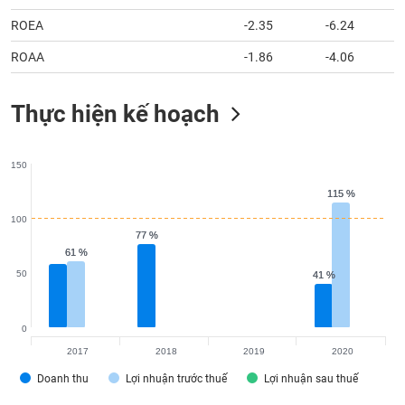
tài
chính
ROEA
-2.35
-6.24
ROAA
-1.86
-4.06
Thực hiện kế hoạch
150
115 %
115 %
100
77 %
77 %
61 %
61 %
50
41 %
41 %
0
2017
2018
2019
2020
Doanh thu
Lợi nhuận trước thuế
Lợi nhuận sau thuế