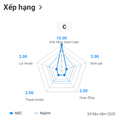
Xếp hạng
liệu
Tâm
lý
TIÊU
C
thị
DÙNG
trường
KHÔNG
10.00
THIẾT
Khả năng thanh toán
YẾU
2.00
2.00
Lợi nhuận
Định giá
TIÊU
DÙNG
THIẾT
2.00
2.00
YẾU
Hoạt động
Thanh khoản
MSC
Ngành
Số liệu năm 2025
CHĂM