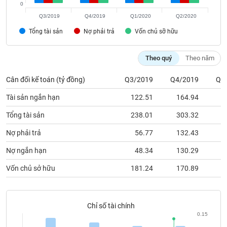
phân
0
tích
Q3/2019
Q4/2019
Q1/2020
Q2/2020
(-)
Tổng tài sản
Nợ phải trả
Vốn chủ sỡ hữu
Thuật
Theo quý
Theo năm
ngữ
(-)
Cân đối kế toán (tỷ đồng)
Q3/2019
Q4/2019
Q1
Tài sản ngắn hạn
122.51
164.94
1
Dịch
vụ
Tổng tài sản
238.01
303.32
2
(-)
Nợ phải trả
56.77
132.43
1
Đào
Nợ ngắn hạn
48.34
130.29
1
tạo
Vốn chủ sở hữu
181.24
170.89
1
Chỉ số tài chính
Sách
0.15
tài