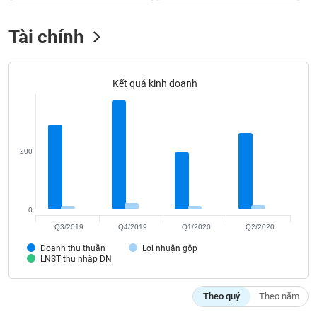
VỤ
TRUYỀN
Tài chính
THÔNG
Kết quả kinh doanh
TIỆN
ÍCH
200
BẤT
ĐỘNG
0
SẢN
Q3/2019
Q4/2019
Q1/2020
Q2/2020
Doanh thu thuần
Lợi nhuận gộp
Mã
LNST thu nhập DN
chứng
khoán
(-)
Theo quý
Theo năm