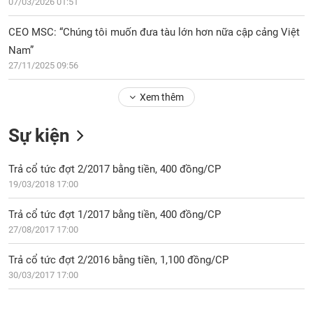
PHIẾU
07/03/2026 01:51
Hủy
niêm
CEO MSC: “Chúng tôi muốn đưa tàu lớn hơn nữa cập cảng Việt
yết
Nam”
Theo
CÔNG
27/11/2025 09:56
dõi
CỤ
đặc
ĐẦU
Xem thêm
biệt
TƯ
Không
Sự kiện
được
ký
XUẤT
quỹ
Trả cổ tức đợt 2/2017 bằng tiền, 400 đồng/CP
DỮ
LIỆU
19/03/2018 17:00
Danh
mục
Trả cổ tức đợt 1/2017 bằng tiền, 400 đồng/CP
ETF
27/08/2017 17:00
TIN
Cổ
MỚI
phiếu
Trả cổ tức đợt 2/2016 bằng tiền, 1,100 đồng/CP
chi
30/03/2017 17:00
Ngành
tiết
(-)