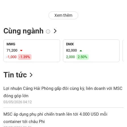
Trạng
Xem thêm
thái
NGÀNH
cổ
phiếu
Cùng ngành
Quy
DOANH
mô
MWG
DMX
NGHIỆP
thị
71,200
82,000
trường
-1,000
-1.39%
2,000
2.50%
Niêm
CỔ
yết
Tin tức
PHIẾU
Niêm
yết
Lợi nhuận Cảng Hải Phòng gấp đôi cùng kỳ, liên doanh với MSC
mới
đóng góp lớn
PHÁI
Niêm
SINH
03/05/2026 04:12
yết
bổ
MSC áp dụng phụ phí chiến tranh lên tới 4.000 USD mỗi
sung
container tới châu Phi
TRÁI