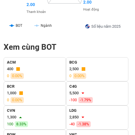
SÓC
2.00
2.00
SỨC
Hoạt động
Thanh khoản
KHỎE
BOT
Ngành
Số liệu năm 2025
TÀI
Xem cùng BOT
CHÍNH
ACM
BCG
400
2,500
0
0.00%
0
0.00%
CÔNG
BCR
C4G
NGHỆ
1,000
5,500
THÔNG
0
0.00%
-100
-1.79%
TIN
CVN
LDG
1,300
2,850
100
8.33%
-40
-1.38%
DỊCH
POW
VKC