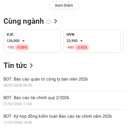
PHIẾU
Hủy
Xem thêm
niêm
yết
Cùng ngành
Theo
CÔNG
dõi
CỤ
đặc
VJC
HVN
ĐẦU
biệt
126,000
23,950
TƯ
-100
-0.08%
-900
-3.62%
Không
được
ký
Tin tức
XUẤT
quỹ
DỮ
LIỆU
Danh
BOT: Báo cáo quản trị công ty bán niên 2026
mục
30/07/2026 09:55
ETF
TIN
BOT: Báo cáo tài chính quý 2/2026
Cổ
MỚI
21/07/2026 11:03
phiếu
chi
Ngành
BOT: Ký hợp đồng kiểm toán Báo cáo tài chính năm 2026
tiết
(-)
17/07/2026 10:40