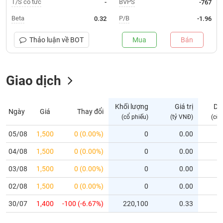
T/S cổ tức
BVPS
-
-767
Trạng
Beta
P/B
0.32
-1.96
thái
NGÀNH
cổ
Thảo luận về
BOT
Mua
Bán
phiếu
Quy
Giao dịch
DOANH
mô
NGHIỆP
thị
trường
Khối lượng
Giá trị
Dư
Ngày
Giá
Thay đổi
Niêm
(cổ phiếu)
(tỷ VNĐ)
(cổ 
CỔ
yết
PHIẾU
05/08
1,500
0 (0.00%)
0
0.00
Niêm
04/08
yết
1,500
0 (0.00%)
0
0.00
mới
PHÁI
03/08
1,500
0 (0.00%)
0
0.00
Niêm
SINH
02/08
1,500
0 (0.00%)
0
0.00
yết
bổ
30/07
1,400
-100 (-6.67%)
220,100
0.33
sung
TRÁI