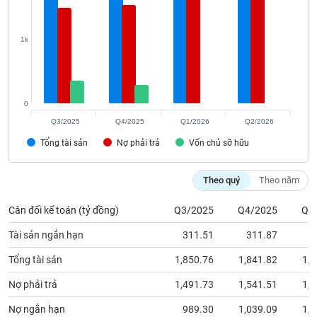
phân
tích
(-)
1k
Thuật
ngữ
(-)
0
Q3/2025
Q4/2025
Q1/2026
Q2/2026
Dịch
Tổng tài sản
Nợ phải trả
Vốn chủ sỡ hữu
vụ
(-)
Theo quý
Theo năm
Đào
Cân đối kế toán (tỷ đồng)
Q3/2025
Q4/2025
Q1
tạo
Tài sản ngắn hạn
311.51
311.87
2
Tổng tài sản
1,850.76
1,841.82
1,7
Nợ phải trả
1,491.73
1,541.51
1,8
Sách
tài
Nợ ngắn hạn
989.30
1,039.09
1,4