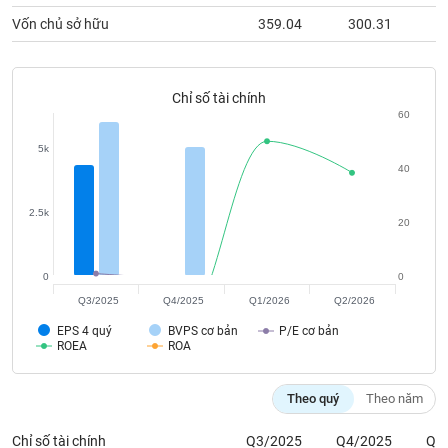
chính
Vốn chủ sở hữu
359.04
300.31
Chỉ số tài chính
Công
60
cụ
đầu
5k
tư
40
2.5k
20
Truyền
thông
0
0
tài
Q3/2025
Q4/2025
Q1/2026
Q2/2026
chính
EPS 4 quý
BVPS cơ bản
P/E cơ bản
ROEA
ROA
Theo quý
Theo năm
Dữ
liệu
Chỉ số tài chính
Q3/2025
Q4/2025
Q1