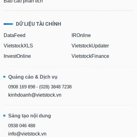
Báo cáo phân tích
DỮ LIỆU TÀI CHÍNH
DataFeed
IROnline
VietstockXLS
VietstockUpdater
InvestOnline
VietstockFinance
Quảng cáo & Dịch vụ
0908 169 898 - (028) 3848 7238
kinhdoanh@vietstock.vn
Sáng tạo nội dung
0938 046 488
info@vietstock.vn