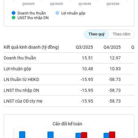
Tất cả
Cổ phiếu
Chỉ số
Chứng chỉ quỹ
Chứng q
Q3/2025
Q4/2025
Q1/2026
Q2/2026
Doanh thu thuần
Lợi nhuận gộp
Lãnh
LNST thu nhập DN
đạo
(-)
Theo quý
Theo năm
Tất cả
Người nội bộ
Người liên quan
Cổ đông lớn
Kết quả kinh doanh (tỷ đồng)
Q3/2025
Q4/2025
Q1
Tin
Doanh thu thuần
15.51
12.97
tức
(-)
Lợi nhuận gộp
10.48
10.83
LN thuần từ HĐKD
-15.95
-58.73
Bài
LNST thu nhập DN
-15.95
-58.73
viết
của
LNST của CĐ cty mẹ
-15.95
-58.73
tác
giả
(-)
Cân đối kế toán
Báo
cáo