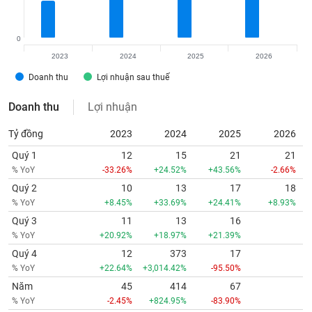
0
2023
2024
2025
2026
Doanh thu
Lợi nhuận sau thuế
Doanh thu
Lợi nhuận
Tỷ đồng
2023
2024
2025
2026
Quý 1
12
15
21
21
% YoY
-33.26%
+24.52%
+43.56%
-2.66%
Quý 2
10
13
17
18
% YoY
+8.45%
+33.69%
+24.41%
+8.93%
Quý 3
11
13
16
% YoY
+20.92%
+18.97%
+21.39%
Quý 4
12
373
17
% YoY
+22.64%
+3,014.42%
-95.50%
Năm
45
414
67
% YoY
-2.45%
+824.95%
-83.90%