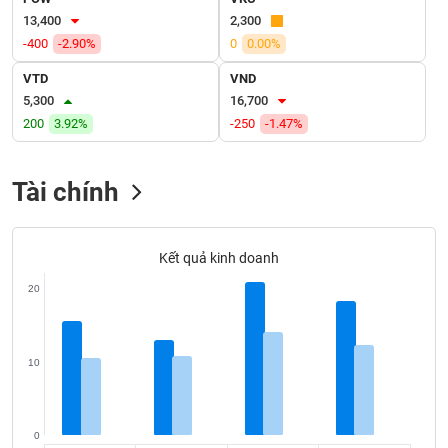
VỤ
13,400
2,300
TRUYỀN
-400
-2.90%
0
0.00%
THÔNG
VTD
VND
5,300
16,700
200
3.92%
-250
-1.47%
TIỆN
ÍCH
Tài chính
Kết quả kinh doanh
BẤT
20
ĐỘNG
SẢN
Mã
10
chứng
khoán
(-)
0