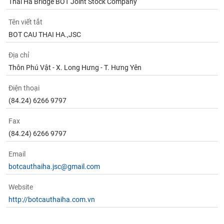
Thai Ha Bridge BOT Joint Stock Company
Tên viết tắt
BOT CAU THAI HA.,JSC
Địa chỉ
Thôn Phú Vật - X. Long Hưng - T. Hưng Yên
Điện thoại
(84.24) 6266 9797
Fax
(84.24) 6266 9797
Email
botcauthaiha.jsc@gmail.com
Website
http://botcauthaiha.com.vn