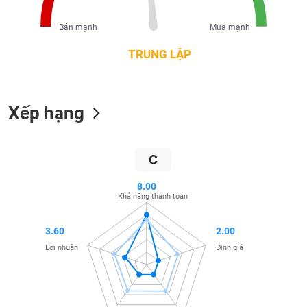
liệu
Bán mạnh
Mua mạnh
Tâm
lý
TRUNG LẬP
TIÊU
thị
DÙNG
trường
KHÔNG
THIẾT
Xếp hạng
YẾU
C
TIÊU
8.00
Khả năng thanh toán
DÙNG
THIẾT
YẾU
3.60
2.00
Lợi nhuận
Định giá
CHĂM