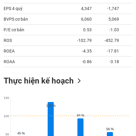
tài
chính
EPS 4 quý
4,347
-1,747
BVPS cơ bản
6,060
5,069
P/E cơ bản
0.53
-1.03
ROS
-102.79
-452.79
ROEA
-4.35
-17.81
ROAA
-0.86
-3.18
Thực hiện kế hoạch
150
138 %
138 %
94 %
94 %
100
56 %
56 %
45 %
45 %
50