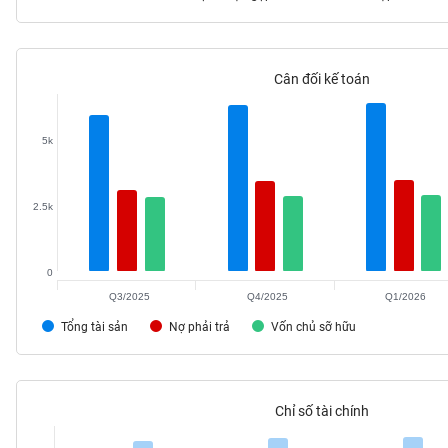
Cân đối kế toán
TIÊU
DÙNG
KHÔNG
5k
THIẾT
YẾU
2.5k
0
TIÊU
DÙNG
Q3/2025
Q4/2025
Q1/2026
THIẾT
Tổng tài sản
Nợ phải trả
Vốn chủ sỡ hữu
YẾU
Chỉ số tài chính
CHĂM