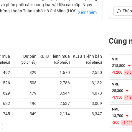
à phân phối các chủng loại vật liệu cao cấp. Ngày
h Chứng khoán Thành phố Hồ Chí Minh (HOSE) với mã
Thảo 
Xem thêm
2017.
Cùng 
ư mua
Dư bán
KLTB 1 lệnh mua
KLTB 1 lệnh bán
NN mua
VIC
 phiếu)
(cổ phiếu)
(cổ phiếu)
(cổ phiếu)
(tỷ VNĐ)
218,800
492
329
1,670
2,550
-1,200
0.00
-0.
526
508
2,786
3,182
0.00
VRE
25,300
629
479
3,544
4,073
0.14
-1,150
-4.
622
496
2,637
3,009
0.34
NVL
745
549
2,114
3,347
0.02
13,700
-200
-1.44