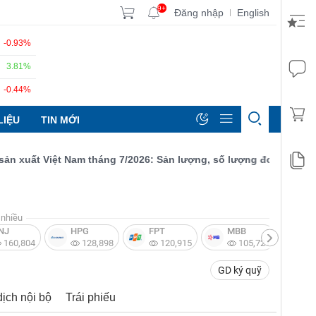
9+
Đăng nhập
English
|
-0.93%
3.81%
-0.44%
LIỆU
TIN MỚI
 Việt Nam tháng 7/2026: Sản lượng, số lượng đơn đặt hàng mới v
nhiều
NJ
HPG
FPT
MBB
V
160,804
128,898
120,915
105,721
GD ký quỹ
dịch nội bộ
Trái phiếu