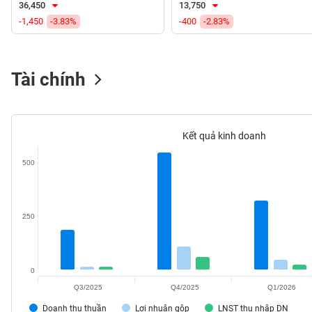
36,450
13,750
VS-
-1,450
-3.83%
-400
-2.83%
SECTOR
Tài chính
NĂNG
LƯỢNG
Kết quả kinh doanh
500
NGUYÊN
VẬT
250
LIỆU
0
Q3/2025
Q4/2025
Q1/2026
CÔNG
NGHIỆP
Doanh thu thuần
Lợi nhuận gộp
LNST thu nhập DN