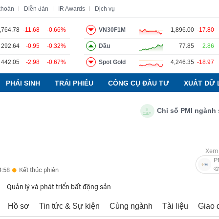
khoán
Diễn đàn
IR Awards
Dịch vụ
,764.78
-11.68
-0.66%
VN30F1M
1,896.00
-17.80
292.64
-0.95
-0.32%
Dầu
77.85
2.86
o
Tin tức
Báo cáo phân tích
Thuật ngữ
Dịch vụ
442.05
-2.98
-0.67%
Spot Gold
4,246.35
-18.97
PHÁI SINH
TRÁI PHIẾU
CÔNG CỤ ĐẦU TƯ
XUẤT DỮ 
Chỉ số PMI ngành sản xuất
Xem 
P
4:58
Kết thúc phiên
Quản lý và phát triển bất động sản
Hồ sơ
Tin tức & Sự kiện
Cùng ngành
Tài liệu
Giao 