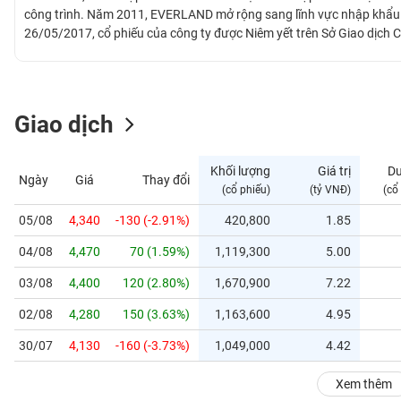
GIỚI
công trình. Năm 2011, EVERLAND mở rộng sang lĩnh vực nhập khẩu v
26/05/2017, cổ phiếu của công ty được Niêm yết trên Sở Giao dịc
chứng khoán là EVG và chính thức được giao dịch vào ngày 08/06/
ĐÔNG
DƯƠNG
Giao dịch
TÀI
CHÍNH
Khối lượng
Giá trị
D
Ngày
Giá
Thay đổi
CÁ
(cổ phiếu)
(tỷ VNĐ)
(cổ
NHÂN
05/08
4,340
-130 (-2.91%)
420,800
1.85
04/08
4,470
70 (1.59%)
1,119,300
5.00
PHÂN
TÍCH
03/08
4,400
120 (2.80%)
1,670,900
7.22
VIETSTOCKFINANCE
02/08
4,280
150 (3.63%)
1,163,600
4.95
30/07
4,130
-160 (-3.73%)
1,049,000
4.42
VĨ
Xem thêm
MÔ