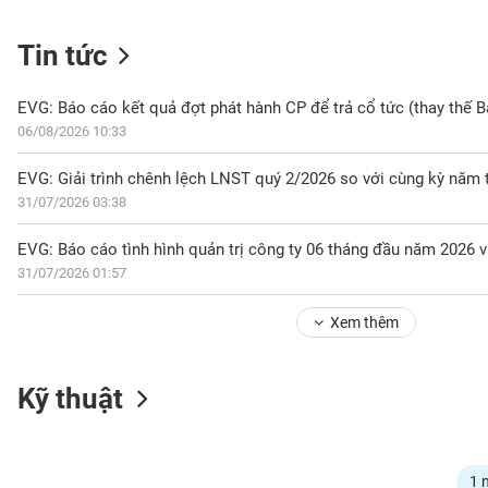
Tin tức
NGÀNH
06/08/2026 10:33
DOANH
EVG: Giải trình chênh lệch LNST quý 2/2026 so với cùng kỳ năm 
NGHIỆP
31/07/2026 03:38
EVG: Báo cáo tình hình quản trị công ty 06 tháng đầu năm 2026 v
31/07/2026 01:57
CỔ
PHIẾU
Xem thêm
PHÁI
Kỹ thuật
SINH
TRÁI
1 