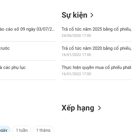
Sự kiện
EVG: Báo cáo kết quả đợt phát hành CP để trả cổ tức (thay thế Báo cáo số 09 ngày 03/07/2026)
Trả cổ tức năm 2025 bằng cổ phiếu, 
24/06/2026 17:00
trước
Trả cổ tức năm 2020 bằng cổ phiếu, 
16/01/2022 17:00
à các phụ lục
Thực hiện quyền mua cổ phiếu phát 
16/01/2022 17:00
Xếp hạng
ngày
1 tuần
1 tháng