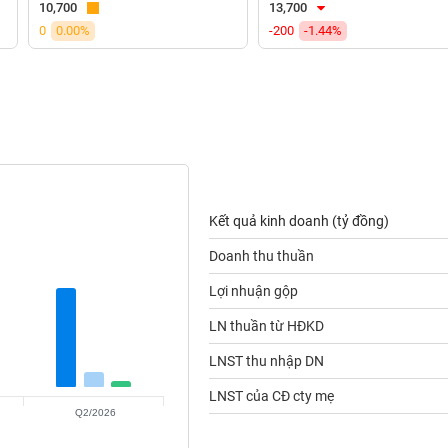
10,700
13,700
0
0.00%
-200
-1.44%
Kết quả kinh doanh (tỷ đồng)
Doanh thu thuần
Lợi nhuận gộp
LN thuần từ HĐKD
LNST thu nhập DN
LNST của CĐ cty mẹ
Q2/2026