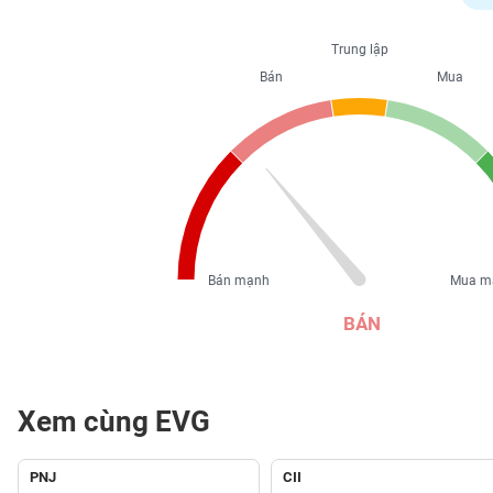
PHIẾU
Trung lập
Bán
Mua
CÔNG
CỤ
ĐẦU
TƯ
XUẤT
DỮ
Bán mạnh
Mua m
LIỆU
BÁN
TIN
MỚI
Xem cùng EVG
Ngành
(-)
PNJ
CII