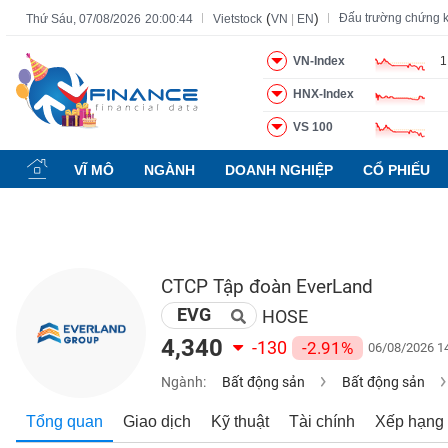
(
)
Đấu trường chứng 
Thứ Sáu, 07/08/2026
20:00:46
Vietstock
VN
|
EN
VN-Index
1
HNX-Index
Tất cả
Tính năng
Ngành
Mã chứng khoán
Lãnh đạ
VS 100
Tính
năng
VĨ MÔ
NGÀNH
DOANH NGHIỆP
CỔ PHIẾU
(-)
VIETSTOCK
CTCP Tập đoàn EverLand
EVG
CHỨNG
HOSE
KHOÁN
4,340
-130
-2.91%
06/08/2026 1
Ngành:
Bất động sản
Bất động sản
DOANH
Tổng quan
Giao dịch
Kỹ thuật
Tài chính
Xếp hạng
NGHIỆP