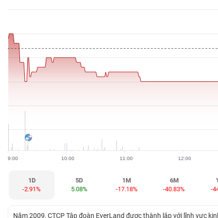
BẤT
ĐỘNG
SẢN
TÀI
CHÍNH
HÀNG
HÓA
9:00
10:00
11:00
12:00
KINH
TẾ
1D
5D
1M
6M
-2.91%
5.08%
-17.18%
-40.83%
-4
THẾ
Năm 2009, CTCP Tập đoàn EverLand được thành lập với lĩnh vực kinh