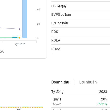
EPS 4 quý
40
BVPS cơ bản
P/E cơ bản
20
ROS
0
ROEA
Q2/2026
ROAA
ROA
Doanh thu
Lợi nhuận
Tỷ đồng
2023
Quý 1
285
% YoY
+5.11%