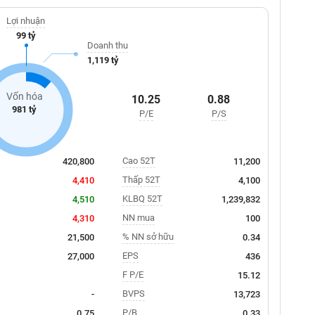
Lợi nhuận
99 tỷ
Doanh thu
1,119 tỷ
Vốn hóa
10.25
0.88
981 tỷ
P/E
P/S
Cao 52T
420,800
11,200
Thấp 52T
4,410
4,100
KLBQ 52T
4,510
1,239,832
NN mua
4,310
100
% NN sở hữu
21,500
0.34
EPS
27,000
436
F P/E
15.12
BVPS
-
13,723
P/B
0.75
0.33