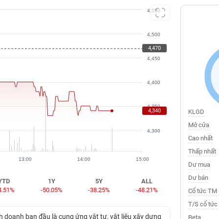
4,550
4,500
4,470
4,450
4,400
4,350
4,340
KLGD
Mở cửa
4,300
Cao nhất
Thấp nhất
13:00
14:00
15:00
Dư mua
Dư bán
YTD
1Y
5Y
ALL
4.51%
-50.05%
-38.25%
-48.21%
Cổ tức TM
T/S cổ tức
 doanh ban đầu là cung ứng vật tư, vật liệu xây dựng
Beta