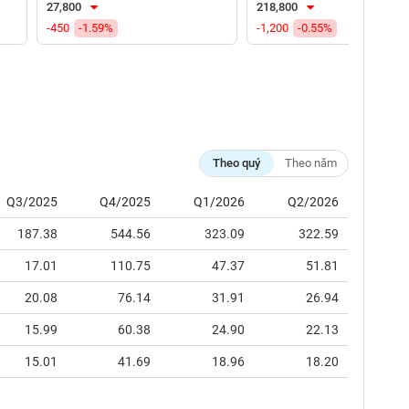
27,800
218,800
-450
-1.59%
-1,200
-0.55%
Theo quý
Theo năm
Q3/2025
Q4/2025
Q1/2026
Q2/2026
187.38
544.56
323.09
322.59
17.01
110.75
47.37
51.81
20.08
76.14
31.91
26.94
15.99
60.38
24.90
22.13
15.01
41.69
18.96
18.20