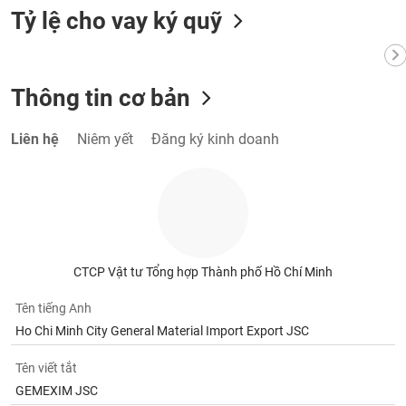
VỤ
Tỷ lệ cho vay ký quỹ
TRUYỀN
THÔNG
Thông tin cơ bản
TIỆN
Liên hệ
Niêm yết
Đăng ký kinh doanh
ÍCH
BẤT
ĐỘNG
CTCP Vật tư Tổng hợp Thành phố Hồ Chí Minh
SẢN
Tên tiếng Anh
Mã
Ho Chi Minh City General Material Import Export JSC
chứng
khoán
Tên viết tắt
(-)
GEMEXIM JSC