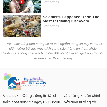
chính
Công
cụ
đầu
tư
* Vietstock tổng hợp thông tin từ các nguồn đáng tin cậy vào thời
điểm công bố cho mục đích cung cấp thông tin tham khảo.
Vietstock không chịu trách nhiệm đối với bất kỳ kết quả nào từ việc
sử dụng các thông tin này.
Truyền
thông
tài
chính
Vietstock – Cổng thông tin tài chính và chứng khoán chính
Dữ
thức hoạt động từ ngày 02/08/2002, với định hướng trở
liệu