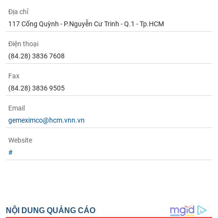
Tất cả
Cổ phiếu
Chỉ số
Chứng chỉ quỹ
Chứng q
Địa chỉ
117 Cống Quỳnh - P.Nguyễn Cư Trinh - Q.1 - Tp.HCM
Lãnh
đạo
(-)
Điện thoại
(84.28) 3836 7608
Tất cả
Người nội bộ
Người liên quan
Cổ đông lớn
Fax
(84.28) 3836 9505
Tin
tức
(-)
Email
gemeximco@hcm.vnn.vn
Bài
Website
viết
của
#
tác
giả
(-)
Báo
cáo