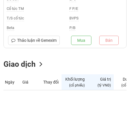
Giá
tích
Cổ tức TM
F P/E
Đặt
Biểu
lệnh
T/S cổ tức
BVPS
đồ
ĐÔNG
Nước
tài
DƯƠNG
Beta
P/B
ngoài
chính
Tự
Thảo luận về
Genexim
Mua
Bán
TÀI
doanh
CHÍNH
Ảnh
CÁ
hưởng
Giao dịch
NHÂN
chỉ
số
Khối lượng
Giá trị
Dư 
Ngày
Giá
Thay đổi
Biến
PHÂN
(cổ phiếu)
(tỷ VNĐ)
(cổ p
động
TÍCH
cổ
VIETSTOCKFINANCE
phiếu
Giao
dịch
VĨ
nội
MÔ
bộ