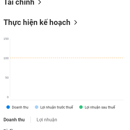
Tài chính
liệu
Tâm
Thực hiện kế hoạch
lý
TIÊU
thị
DÙNG
trường
KHÔNG
150
THIẾT
YẾU
100
TIÊU
50
DÙNG
THIẾT
YẾU
0
Doanh thu
Lợi nhuận trước thuế
Lợi nhuận sau thuế
Doanh thu
Lợi nhuận
CHĂM