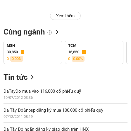
Trạng
Xem thêm
thái
NGÀNH
cổ
phiếu
Cùng ngành
Quy
DOANH
mô
MSH
TCM
NGHIỆP
thị
30,850
16,650
trường
0
0.00%
0
0.00%
Niêm
CỔ
yết
Tin tức
PHIẾU
Niêm
yết
DaTayDo mua vào 116,000 cổ phiếu quỹ
mới
10/07/2012 03:36
PHÁI
Niêm
SINH
Da Tây Đô&nbsp;đăng ký mua 100,000 cổ phiếu quỹ
yết
07/12/2011 08:19
bổ
sung
TRÁI
Da Tây Đô hoãn đăng ký giao dịch trên HNX