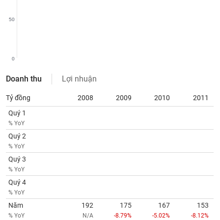
SÓC
SỨC
50
KHỎE
0
TÀI
Doanh thu
Lợi nhuận
CHÍNH
Tỷ đồng
2008
2009
2010
2011
Quý 1
% YoY
CÔNG
Quý 2
NGHỆ
% YoY
THÔNG
Quý 3
TIN
% YoY
Quý 4
% YoY
Năm
192
175
167
153
DỊCH
% YoY
N/A
-8.79%
-5.02%
-8.12%