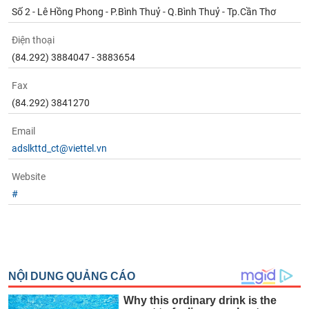
phân
Số 2 - Lê Hồng Phong - P.Bình Thuỷ - Q.Bình Thuỷ - Tp.Cần Thơ
tích
(-)
Điện thoại
(84.292) 3884047 - 3883654
Thuật
ngữ
Fax
(-)
(84.292) 3841270
Email
Dịch
vụ
adslkttd_ct@viettel.vn
(-)
Website
#
Đào
tạo
Sách
tài