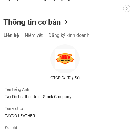
Tất cả
Cổ phiếu
Chỉ số
Chứng chỉ quỹ
Chứng q
Lãnh
Thông tin cơ bản
đạo
(-)
Liên hệ
Niêm yết
Đăng ký kinh doanh
Tất cả
Người nội bộ
Người liên quan
Cổ đông lớn
Tin
tức
(-)
CTCP Da Tây Đô
Bài
viết
Tên tiếng Anh
của
tác
Tay Do Leather Joint Stock Company
giả
(-)
Tên viết tắt
TAYDO LEATHER
Báo
cáo
Địa chỉ