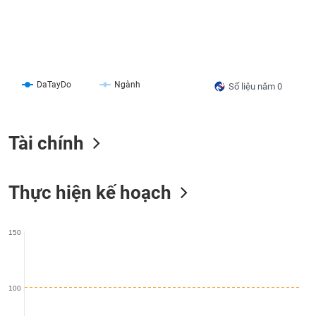
liệu
Tâm
lý
TIÊU
thị
DÙNG
trường
DaTayDo
Ngành
Số liệu năm 0
KHÔNG
THIẾT
YẾU
Tài chính
Thực hiện kế hoạch
TIÊU
DÙNG
THIẾT
YẾU
150
100
CHĂM