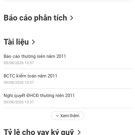
VỤ
TRUYỀN
THÔNG
Báo cáo phân tích
Tài liệu
TIỆN
ÍCH
Báo cáo thường niên năm 2011
09/08/2026 13:37
BCTC kiểm toán năm 2011
BẤT
09/08/2026 13:37
ĐỘNG
SẢN
Nghị quyết ĐHCĐ thường niên 2011
09/08/2026 13:37
Mã
chứng
Xem thêm
khoán
(-)
Tỷ lệ cho vay ký quỹ