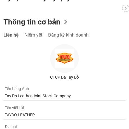
Tất cả
Cổ phiếu
Chỉ số
Chứng chỉ quỹ
Chứng q
Lãnh
Thông tin cơ bản
đạo
(-)
Liên hệ
Niêm yết
Đăng ký kinh doanh
Tất cả
Người nội bộ
Người liên quan
Cổ đông lớn
Tin
tức
(-)
CTCP Da Tây Đô
Bài
viết
Tên tiếng Anh
của
tác
Tay Do Leather Joint Stock Company
giả
(-)
Tên viết tắt
TAYDO LEATHER
Báo
cáo
Địa chỉ