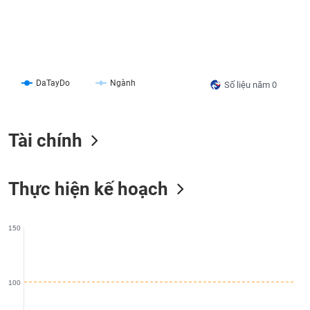
liệu
Tâm
lý
TIÊU
thị
DÙNG
trường
DaTayDo
Ngành
Số liệu năm 0
KHÔNG
THIẾT
YẾU
Tài chính
Thực hiện kế hoạch
TIÊU
DÙNG
THIẾT
YẾU
150
100
CHĂM