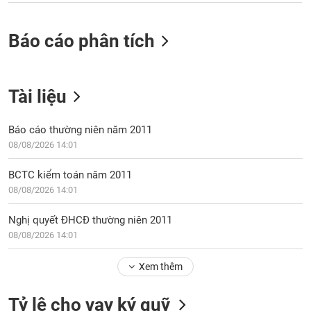
VỤ
TRUYỀN
THÔNG
Báo cáo phân tích
Tài liệu
TIỆN
ÍCH
Báo cáo thường niên năm 2011
08/08/2026 14:01
BCTC kiểm toán năm 2011
BẤT
08/08/2026 14:01
ĐỘNG
SẢN
Nghị quyết ĐHCĐ thường niên 2011
08/08/2026 14:01
Mã
chứng
Xem thêm
khoán
(-)
Tỷ lệ cho vay ký quỹ