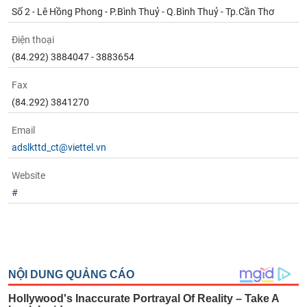
phân
Số 2 - Lê Hồng Phong - P.Bình Thuỷ - Q.Bình Thuỷ - Tp.Cần Thơ
tích
(-)
Điện thoại
(84.292) 3884047 - 3883654
Thuật
ngữ
Fax
(-)
(84.292) 3841270
Email
Dịch
vụ
adslkttd_ct@viettel.vn
(-)
Website
#
Đào
tạo
Sách
tài