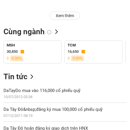
Trạng
Xem thêm
thái
NGÀNH
cổ
phiếu
Cùng ngành
Quy
DOANH
mô
MSH
TCM
NGHIỆP
thị
30,850
16,650
trường
0
0.00%
0
0.00%
Niêm
CỔ
yết
Tin tức
PHIẾU
Niêm
yết
DaTayDo mua vào 116,000 cổ phiếu quỹ
mới
10/07/2012 03:36
PHÁI
Niêm
SINH
Da Tây Đô&nbsp;đăng ký mua 100,000 cổ phiếu quỹ
yết
07/12/2011 08:19
bổ
sung
TRÁI
Da Tây Đô hoãn đăng ký giao dịch trên HNX