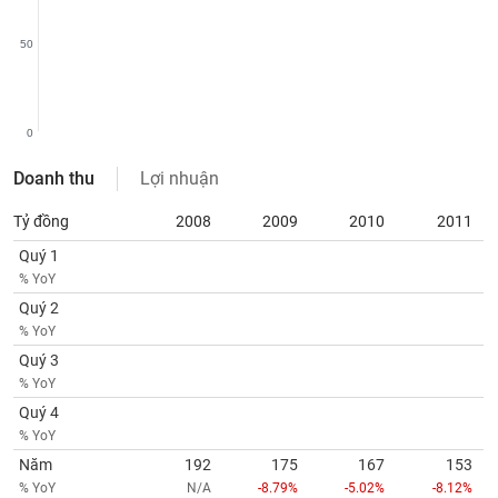
SÓC
SỨC
50
KHỎE
0
TÀI
Doanh thu
Lợi nhuận
CHÍNH
Tỷ đồng
2008
2009
2010
2011
Quý 1
% YoY
CÔNG
Quý 2
NGHỆ
% YoY
THÔNG
Quý 3
TIN
% YoY
Quý 4
% YoY
Năm
192
175
167
153
DỊCH
% YoY
N/A
-8.79%
-5.02%
-8.12%