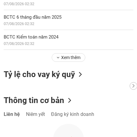
VỤ
07/08/2026 02:32
TRUYỀN
THÔNG
BCTC 6 tháng đầu năm 2025
07/08/2026 02:32
BCTC Kiểm toán năm 2024
07/08/2026 02:32
TIỆN
ÍCH
Xem thêm
Tỷ lệ cho vay ký quỹ
BẤT
ĐỘNG
SẢN
Thông tin cơ bản
Mã
Liên hệ
Niêm yết
Đăng ký kinh doanh
chứng
khoán
(-)