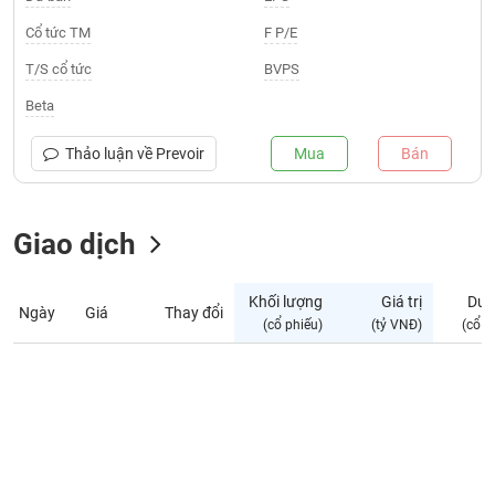
Giá
tích
Cổ tức TM
F P/E
Đặt
Biểu
lệnh
T/S cổ tức
BVPS
đồ
ĐÔNG
Nước
tài
DƯƠNG
Beta
ngoài
chính
Tự
Thảo luận về
Prevoir
Mua
Bán
TÀI
doanh
CHÍNH
Ảnh
CÁ
hưởng
Giao dịch
NHÂN
chỉ
số
Khối lượng
Giá trị
Dư 
Ngày
Giá
Thay đổi
Biến
PHÂN
(cổ phiếu)
(tỷ VNĐ)
(cổ p
động
TÍCH
cổ
VIETSTOCKFINANCE
phiếu
Giao
dịch
VĨ
nội
MÔ
bộ