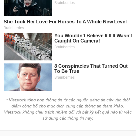
chính
Công
cụ
đầu
tư
Truyền
thông
tài
chính
* Vietstock tổng hợp thông tin từ các nguồn đáng tin cậy vào thời
điểm công bố cho mục đích cung cấp thông tin tham khảo.
Vietstock không chịu trách nhiệm đối với bất kỳ kết quả nào từ việc
sử dụng các thông tin này.
Dữ
liệu