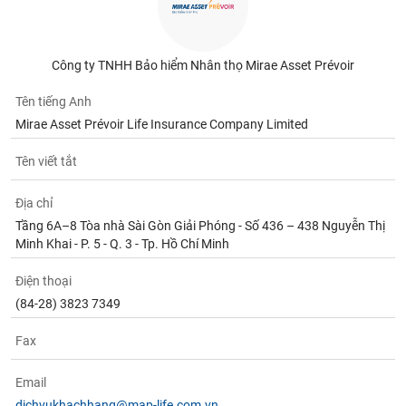
Tất cả
Cổ phiếu
Chỉ số
Chứng chỉ quỹ
Chứng q
Lãnh
Công ty TNHH Bảo hiểm Nhân thọ Mirae Asset Prévoir
đạo
(-)
Tên tiếng Anh
Tất cả
Người nội bộ
Người liên quan
Cổ đông lớn
Mirae Asset Prévoir Life Insurance Company Limited
Tên viết tắt
Tin
tức
(-)
Địa chỉ
Tầng 6A–8 Tòa nhà Sài Gòn Giải Phóng - Số 436 – 438 Nguyễn Thị
Minh Khai - P. 5 - Q. 3 - Tp. Hồ Chí Minh
Bài
viết
Điện thoại
của
tác
(84-28) 3823 7349
giả
(-)
Fax
Email
Báo
cáo
dichvukhachhang@map-life.com.vn