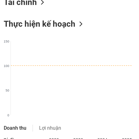
Tài chính
liệu
Tâm
Thực hiện kế hoạch
lý
TIÊU
thị
DÙNG
trường
KHÔNG
150
THIẾT
YẾU
100
TIÊU
DÙNG
50
THIẾT
YẾU
0
Doanh thu
Lợi nhuận
CHĂM