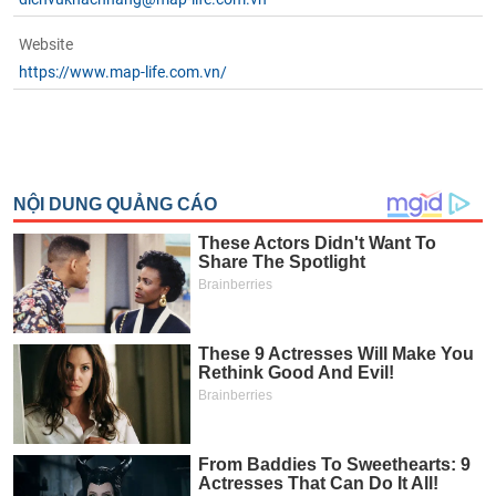
phân
tích
Website
(-)
https://www.map-life.com.vn/
Thuật
ngữ
(-)
Dịch
vụ
(-)
Đào
tạo
Sách
tài