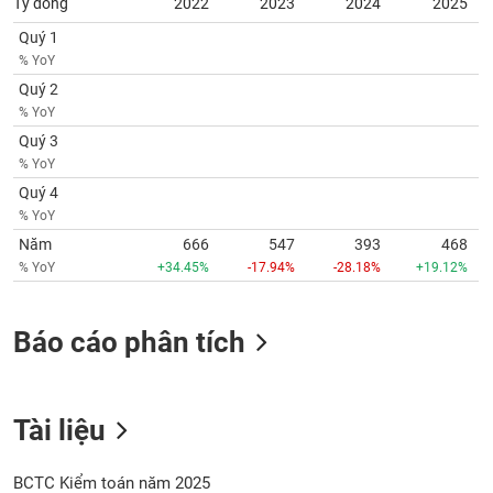
Tỷ đồng
2022
2023
2024
2025
SÓC
SỨC
Quý 1
KHỎE
% YoY
Quý 2
% YoY
Quý 3
TÀI
% YoY
CHÍNH
Quý 4
% YoY
Năm
666
547
393
468
% YoY
+34.45%
-17.94%
-28.18%
+19.12%
CÔNG
NGHỆ
Báo cáo phân tích
THÔNG
TIN
Tài liệu
DỊCH
BCTC Kiểm toán năm 2025