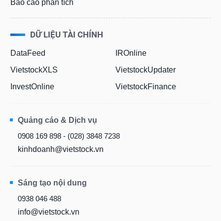
Báo cáo phân tích
DỮ LIỆU TÀI CHÍNH
DataFeed
IROnline
VietstockXLS
VietstockUpdater
InvestOnline
VietstockFinance
Quảng cáo & Dịch vụ
0908 169 898 - (028) 3848 7238
kinhdoanh@vietstock.vn
Sáng tạo nội dung
0938 046 488
info@vietstock.vn