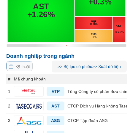
Tổng
VS-
quan
SECTOR
Giao
dịch
Tài
chính
NĂNG
Phân
LƯỢNG
tích
Doanh nghiệp trong ngành
kỹ
thuật
>>
Bộ lọc cổ phiếu
>>
Xuất dữ liệu
Kỹ thuật
Hồ
#
Mã chứng khoán
NGUYÊN
sơ
VẬT
doanh
1
VTP
Tổng Công ty cổ phần Bưu chính Vi
nghiệp
LIỆU
Tin
2
AST
CTCP Dịch vụ Hàng không Taseco
tức
sự
3
ASG
CTCP Tập đoàn ASG
kiện
CÔNG
NGHIỆP
Tài