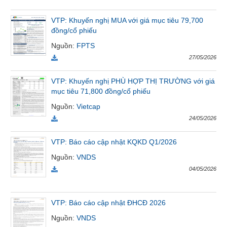
VỤ
TRUYỀN
VTP: Khuyến nghị MUA với giá mục tiêu 79,700
THÔNG
đồng/cổ phiếu
Nguồn
:
FPTS
27/05/2026
TIỆN
VTP: Khuyến nghị PHÙ HỢP THỊ TRƯỜNG với giá
mục tiêu 71,800 đồng/cổ phiếu
ÍCH
Nguồn
:
Vietcap
24/05/2026
VTP: Báo cáo cập nhật KQKD Q1/2026
BẤT
ĐỘNG
Nguồn
:
VNDS
SẢN
04/05/2026
Mã
chứng
VTP: Báo cáo cập nhật ĐHCĐ 2026
khoán
(-)
Nguồn
:
VNDS