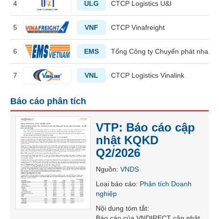
4
ULG
CTCP Logistics U&I
liệu
Tâm
5
VNF
CTCP Vinafreight
lý
TIÊU
thị
6
EMS
Tổng Công ty Chuyển phát nhanh
DÙNG
trường
KHÔNG
7
VNL
CTCP Logistics Vinalink
THIẾT
YẾU
Báo cáo phân tích
VTP: Báo cáo cập
TIÊU
nhật KQKD
DÙNG
Q2/2026
THIẾT
YẾU
Nguồn
:
VNDS
Loại báo cáo
:
Phân tích Doanh
nghiệp
Nội dung tóm tắt
:
CHĂM
Báo cáo của VNDIRECT cập nhật