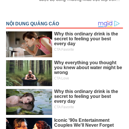
Báo cáo Logistics Việt Nam 2025, lại xuất
thân từ lĩnh vực khoa học công nghệ. Từ tư
duy “lấy công nghệ làm nền tảng”, Bầu Hiển
đang từng bước đưa T&T Group hiện diện
trong những cấu phần có giá trị gia tăng cao
hơn của chuỗi cung ứng hiện đại: logistics
số, AI, tự động hóa và hạ tầng vận hành
theo thời gian thực.