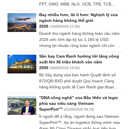
FPT, GMD, MBB, NLG, OCB, TPB, TCB,
Dữ
VPB, VIB.
liệu
Bay nhiều hơn, lãi ít hơn: Nghịch lý của
tài
ngành hàng không thế giới
chính
2026
(
10/06/2026 12:58
)
Doanh thu ngành hàng không toàn cầu năm
2026 ước tính lập kỷ lục 1,165 tỷ USD;
nhưng lợi nhuận ròng toàn ngành chỉ còn 23
tỷ USD, giảm gần một nửa so với năm trước;
Sân bay Cam Ranh hướng tới tăng công
và mỗi ghế máy bay chỉ tạo ra 4.5 USD lợi
suất lên 36 triệu khách vào năm
nhuận cả năm. Khoảng cách giữa bầu trời
2050
(
08/06/2026 16:56
)
đông đúc và biên lợi nhuận mỏng manh đó
Bộ Xây dựng vừa ban hành Quyết định số
bắt đầu từ một eo biển rộng hơn 30 km ở
872/QĐ-BXD phê duyệt Quy hoạch Cảng
vịnh Ba Tư.
hàng không quốc tế Cam Ranh giai đoạn
2021-2030, tầm nhìn đến năm 2050.
“DNA công nghệ” của Bầu Hiển và logic
phía sau siêu cảng Vietnam
SuperPort™
(
01/06/2026 09:16
)
Ít người để ý rằng, người đứng sau Vietnam
SuperPort™, dự án logistics thông minh vừa
được Bộ Công Thương nhắc trực tiếp trong