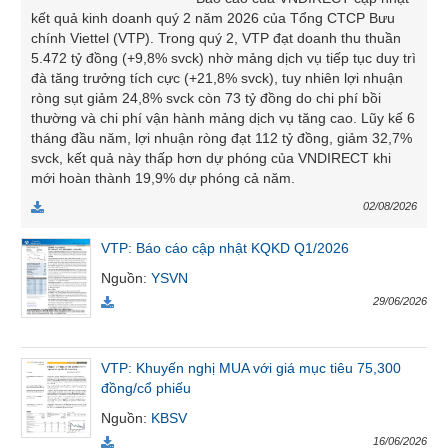
SÓC
kết quả kinh doanh quý 2 năm 2026 của Tổng CTCP Bưu
SỨC
chính Viettel (VTP). Trong quý 2, VTP đạt doanh thu thuần
KHỎE
5.472 tỷ đồng (+9,8% svck) nhờ mảng dịch vụ tiếp tục duy trì
đà tăng trưởng tích cực (+21,8% svck), tuy nhiên lợi nhuận
ròng sụt giảm 24,8% svck còn 73 tỷ đồng do chi phí bồi
thường và chi phí vận hành mảng dịch vụ tăng cao. Lũy kế 6
tháng đầu năm, lợi nhuận ròng đạt 112 tỷ đồng, giảm 32,7%
TÀI
svck, kết quả này thấp hơn dự phóng của VNDIRECT khi
mới hoàn thành 19,9% dự phóng cả năm.
CHÍNH
02/08/2026
VTP: Báo cáo cập nhật KQKD Q1/2026
Nguồn
:
YSVN
CÔNG
NGHỆ
29/06/2026
THÔNG
TIN
VTP: Khuyến nghị MUA với giá mục tiêu 75,300
đồng/cổ phiếu
Nguồn
:
KBSV
16/06/2026
DỊCH