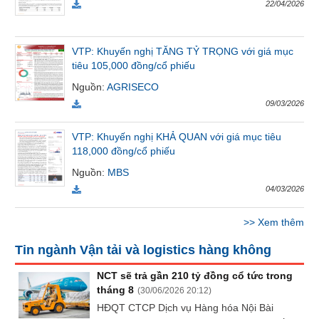
22/04/2026
Tất cả
Cổ phiếu
Chỉ số
Chứng chỉ quỹ
Chứng q
VTP: Khuyến nghị TĂNG TỶ TRỌNG với giá mục
Lãnh
tiêu 105,000 đồng/cổ phiếu
đạo
(-)
Nguồn
:
AGRISECO
09/03/2026
Tất cả
Người nội bộ
Người liên quan
Cổ đông lớn
VTP: Khuyến nghị KHẢ QUAN với giá mục tiêu
Tin
118,000 đồng/cổ phiếu
tức
Nguồn
:
MBS
(-)
04/03/2026
Bài
>>
Xem thêm
viết
của
Tin ngành Vận tải và logistics hàng không
tác
giả
NCT sẽ trả gần 210 tỷ đồng cổ tức trong
(-)
tháng 8
(
30/06/2026 20:12
)
HĐQT CTCP Dịch vụ Hàng hóa Nội Bài