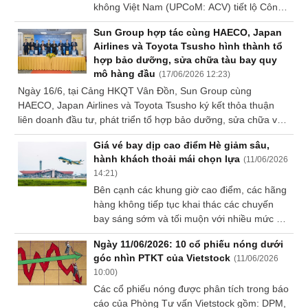
không Việt Nam (UPCoM: ACV) tiết lộ Công
giai đoạn cao điểm hè 2026.
Sách
ty đã thực hiện 84% kế hoạch lợi nhuận
tài
Sun Group hợp tác cùng HAECO, Japan
trước thuế chỉ sau 6 tháng.
chính
Airlines và Toyota Tsusho hình thành tổ
hợp bảo dưỡng, sửa chữa tàu bay quy
mô hàng đầu
(
17/06/2026 12:23
)
Ngày 16/6, tại Cảng HKQT Vân Đồn, Sun Group cùng
HAECO, Japan Airlines và Toyota Tsusho ký kết thỏa thuận
Công
liên doanh đầu tư, phát triển tổ hợp bảo dưỡng, sửa chữa và
cụ
đại tu tàu bay (MRO) 360 triệu USD tại Cảng HKQT Vân Đồn
đầu
Giá vé bay dịp cao điểm Hè giảm sâu,
(Quảng Ninh), kỳ vọng mở ra bước tiến mới cho ngành công
tư
hành khách thoải mái chọn lựa
(
11/06/2026
nghiệp hàng không Việt Nam và nâng cao vị thế đất nước
14:21
)
trong chuỗi giá trị hàng không khu vực.
Bên cạnh các khung giờ cao điểm, các hãng
hàng không tiếp tục khai thác các chuyến
bay sáng sớm và tối muộn với nhiều mức giá
Truyền
thông
linh hoạt để hành khách có nhiều lựa chọn đi
Ngày 11/06/2026: 10 cổ phiếu nóng dưới
tài
lại dịp Hè.
góc nhìn PTKT của Vietstock
(
11/06/2026
chính
10:00
)
Các cổ phiếu nóng được phân tích trong báo
cáo của Phòng Tư vấn Vietstock gồm: DPM,