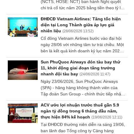
(NCTS, HOSE: NCT) ban hành Nghị quyết
Báo
chi trả cổ tức năm 2025 bằng tiền theo tỷ lệ
cáo
80% (8,000 đồng/cp), dự kiến thực hiện
phân
ĐHĐCĐ Vietnam Airlines: Tăng tốc hiện
trong tháng 8.
tích
diện tại Long Thành giữa áp lực giá
(-)
nhiên liệu
(
28/06/2026 13:52
)
Cổ đông Vietnam Airlines bước vào đại hội
ngày 28/06 với những tâm tư trái chiều. Một
Thuật
bên là kết quả kinh doanh kỷ lục năm 2025
ngữ
và lợi nhuận sau thuế quý đầu năm nay lập
(-)
Sun PhuQuoc Airways đón tàu bay thứ
đỉnh hơn 4,500 tỷ đồng. Bên kia là kế hoạch
11, khởi động giai đoạn tăng trưởng
lợi nhuận giảm còn 22 tỷ đồng, và có thể "lỗ
nhanh đội tàu bay
(
24/06/2026 11:47
)
Dịch
tới 30,000 tỷ đồng cả năm" nếu giữ nguyên
Ngày 23/06/2026, Sun PhuQuoc Airways
vụ
sản lượng khi giá nhiên liệu cao.
(-)
(SPA) - hãng hàng không thành viên của
Tập đoàn Sun Group - chính thức tiếp nhận
tàu bay thứ 11, tiếp tục bổ sung thêm một
ACV ước lợi nhuận trước thuế gần 5.9
tàu bay Airbus A320neo vào đội hình khai
Đào
ngàn tỷ đồng trong 6 tháng đầu năm,
thác. Sự kiện đánh dấu bước phát triển mới
tạo
thực hiện 84% kế hoạch
(
19/06/2026 12:11
)
trong chiến lược tăng cường năng lực đội
Tại ĐHĐCĐ thường niên diễn ra sáng 19/06,
tàu, tạo nền tảng để hãng mở rộng mạnh
ban lãnh đạo Tổng công ty Cảng hàng
mẽ mạng bay nội địa và quốc tế ngay trong