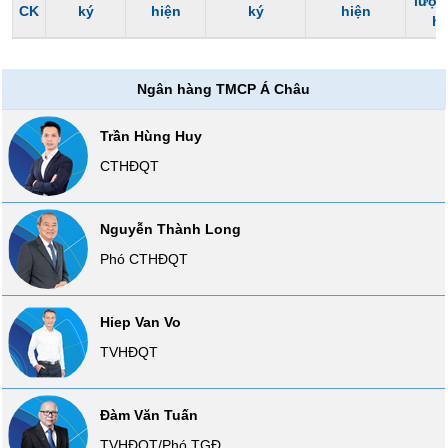
Tổng
lượn
CK
ký
hiện
ký
hiện
VS-
h
quan
SECTOR
Giao
dịch
Ngân hàng TMCP Á Châu
Tài
chính
Trần Hùng Huy
NĂNG
Phân
CTHĐQT
LƯỢNG
tích
kỹ
thuật
Nguyễn Thành Long
Hồ
Phó CTHĐQT
NGUYÊN
sơ
VẬT
doanh
nghiệp
LIỆU
Hiep Van Vo
Tin
TVHĐQT
tức
sự
kiện
Đàm Văn Tuấn
CÔNG
NGHIỆP
Tài
TVHĐQT/Phó TGĐ