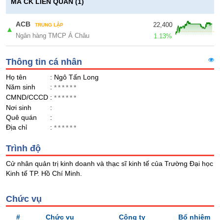
Giá
GIỚI
MÃ CK LIÊN QUAN (1)
tích
Đặt
Biểu
ACB
22,400
lệnh
TRUNG LẬP
▲
đồ
Ngân hàng TMCP Á Châu
ĐÔNG
1.13%
Nước
tài
DƯƠNG
ngoài
chính
Thông tin cá nhân
Tự
Họ tên
: Ngô Tấn Long
doanh
TÀI
Năm sinh
:
******
CHÍNH
Ảnh
CMND/CCCD
:
******
CÁ
hưởng
Nơi sinh
:
NHÂN
chỉ
Quê quán
:
số
Địa chỉ
:
******
Biến
PHÂN
Trình độ
động
TÍCH
cổ
Cử nhân quản trị kinh doanh và thạc sĩ kinh tế của Trường Đại học
VIETSTOCKFINANCE
phiếu
Kinh tế TP. Hồ Chí Minh.
Giao
dịch
Chức vụ
nội
VĨ
#
Chức vụ
Công ty
Bổ nhiệm
bộ
MÔ