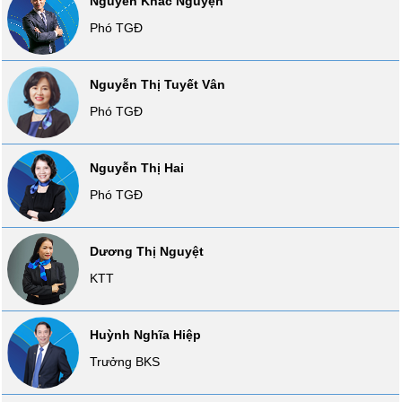
Nguyễn Khắc Nguyện
VỤ
Phó TGĐ
TRUYỀN
THÔNG
Nguyễn Thị Tuyết Vân
Phó TGĐ
TIỆN
ÍCH
Nguyễn Thị Hai
Phó TGĐ
Dương Thị Nguyệt
BẤT
ĐỘNG
KTT
SẢN
Mã
Huỳnh Nghĩa Hiệp
chứng
Trưởng BKS
khoán
(-)