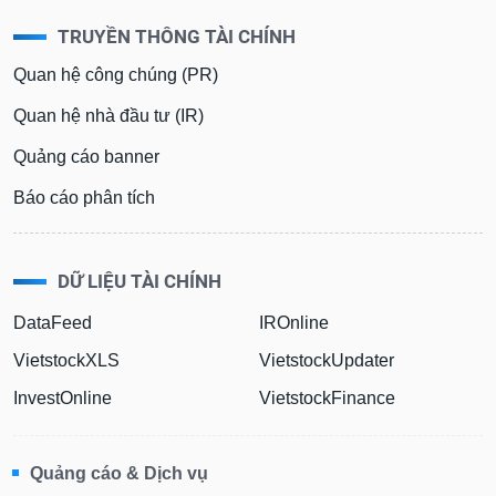
Dữ
TRUYỀN THÔNG TÀI CHÍNH
liệu
Quan hệ công chúng (PR)
tài
chính
Quan hệ nhà đầu tư (IR)
Quảng cáo banner
Báo cáo phân tích
DỮ LIỆU TÀI CHÍNH
DataFeed
IROnline
VietstockXLS
VietstockUpdater
InvestOnline
VietstockFinance
Quảng cáo & Dịch vụ