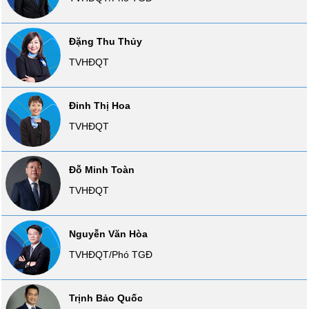
liệu
Tâm
Đặng Thu Thủy
lý
TVHĐQT
TIÊU
thị
DÙNG
trường
KHÔNG
Đinh Thị Hoa
THIẾT
YẾU
TVHĐQT
Đỗ Minh Toàn
TVHĐQT
TIÊU
DÙNG
THIẾT
Nguyễn Văn Hòa
YẾU
TVHĐQT/Phó TGĐ
Trịnh Bảo Quốc
CHĂM