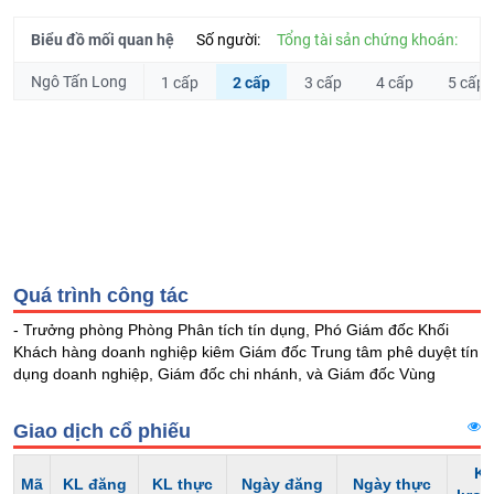
Hủy
PHIẾU
niêm
Biểu đồ mối quan hệ
Số người:
Tổng tài sản chứng khoán:
yết
Ngô Tấn Long
1 cấp
2 cấp
3 cấp
4 cấp
5 cấp
Theo
CÔNG
dõi
CỤ
đặc
ĐẦU
biệt
TƯ
Không
được
ký
XUẤT
quỹ
DỮ
Quá trình công tác
Danh
LIỆU
mục
- Trưởng phòng Phòng Phân tích tín dụng, Phó Giám đốc Khối
ETF
Khách hàng doanh nghiệp kiêm Giám đốc Trung tâm phê duyệt tín
dụng doanh nghiệp, Giám đốc chi nhánh, và Giám đốc Vùng
TIN
Cổ
MỚI
phiếu
Giao dịch cổ phiếu
chi
Ngành
tiết
(-)
Kh
Mã
KL đăng
KL thực
Ngày đăng
Ngày thực