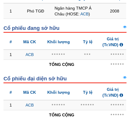
Ngân hàng TMCP Á
Trạng
1
Phó TGĐ
2008
Châu (HOSE:
ACB
)
thái
NGÀNH
cổ
Cổ phiếu đang sở hữu
phiếu
Giá trị
Quy
#
Mã CK
Khối lượng
Tỷ lệ
(Tr.VND)
mô
DOANH
thị
NGHIỆP
1
ACB
******
***
******
trường
TỔNG CỘNG
******
Niêm
yết
CỔ
Cổ phiếu đại diện sở hữu
PHIẾU
Niêm
yết
Giá trị
#
Mã CK
Khối lượng
Tỷ lệ
mới
(Tr.VND)
PHÁI
Niêm
1
ACB
******
******
******
SINH
yết
TỔNG CỘNG
******
bổ
sung
TRÁI