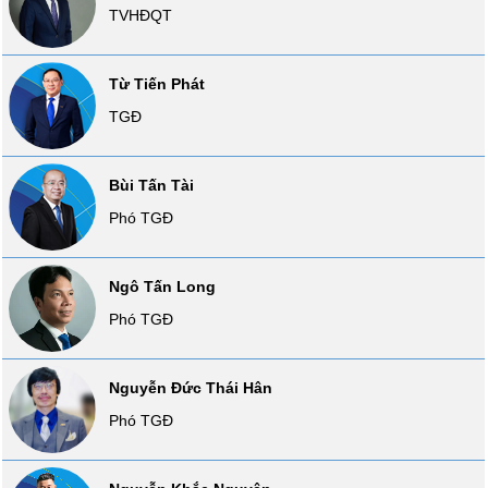
TVHĐQT
SÓC
SỨC
KHỎE
Từ Tiến Phát
TGĐ
TÀI
Bùi Tấn Tài
CHÍNH
Phó TGĐ
Ngô Tấn Long
CÔNG
Phó TGĐ
NGHỆ
THÔNG
TIN
Nguyễn Đức Thái Hân
Phó TGĐ
DỊCH