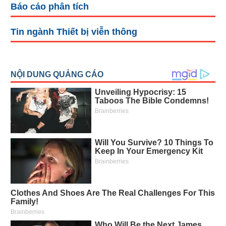
Báo cáo phân tích
liệu
Tâm
Tin ngành Thiết bị viễn thông
lý
TIÊU
thị
DÙNG
trường
KHÔNG
THIẾT
YẾU
TIÊU
DÙNG
THIẾT
YẾU
CHĂM