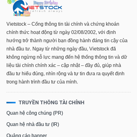
VỤ
TRUYỀN
THÔNG
Vietstock – Cổng thông tin tài chính và chứng khoán
chính thức hoạt động từ ngày 02/08/2002, với định
hướng trở thành người bạn đồng hành đáng tin cậy của
nhà đầu tư. Ngay từ những ngày đầu, Vietstock đã
TIỆN
ÍCH
không ngừng nỗ lực mang đến hệ thống thông tin và dữ
liệu tài chính chính xác – cập nhật – đầy đủ, giúp nhà
đầu tư hiểu đúng, nhìn rộng và tự tin đưa ra quyết định
trong hành trình đầu tư của mình.
BẤT
ĐỘNG
SẢN
TRUYỀN THÔNG TÀI CHÍNH
Quan hệ công chúng (PR)
Mã
chứng
Quan hệ nhà đầu tư (IR)
khoán
(-)
Quảng cáo banner