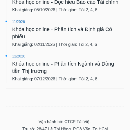
Khóa học online - Đọc hiểu Báo cáo Tài chính
Sách
Khai giảng: 05/10/2026 | Thời gian: Tối 2, 4, 6
tài
chính
11/2026
Khóa học online - Phân tích và Định giá Cổ
phiếu
Khai giảng: 02/11/2026 | Thời gian: Tối 2, 4, 6
Công
cụ
12/2026
đầu
Khóa học online - Phân tích Ngành và Dòng
tư
tiền Thị trường
Khai giảng: 07/12/2026 | Thời gian: Tối 2, 4, 6
Truyền
thông
tài
chính
Vận hành bởi CTCP Tài Việt.
Trụ sở: 28/47 Lê Thị Hồng, P.Gò Vấp, Tp.HCM