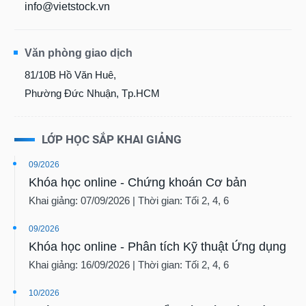
info@vietstock.vn
Báo
cáo
phân
tích
Văn phòng giao dịch
(-)
81/10B Hồ Văn Huê,
Phường Đức Nhuận, Tp.HCM
Thuật
ngữ
(-)
LỚP HỌC SẮP KHAI GIẢNG
09/2026
Dịch
Khóa học online - Chứng khoán Cơ bản
vụ
(-)
Khai giảng: 07/09/2026 | Thời gian: Tối 2, 4, 6
09/2026
Khóa học online - Phân tích Kỹ thuật Ứng dụng
Đào
tạo
Khai giảng: 16/09/2026 | Thời gian: Tối 2, 4, 6
10/2026