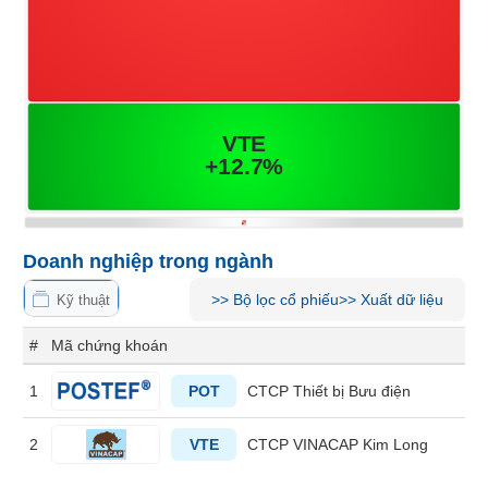
Tổng
VS-
quan
SECTOR
Giao
dịch
Tài
chính
NĂNG
Phân
LƯỢNG
tích
kỹ
thuật
Doanh nghiệp trong ngành
Hồ
>>
Bộ lọc cổ phiếu
>>
Xuất dữ liệu
NGUYÊN
sơ
Kỹ thuật
VẬT
doanh
#
Mã chứng khoán
nghiệp
LIỆU
Tin
1
POT
CTCP Thiết bị Bưu điện
tức
sự
2
VTE
CTCP VINACAP Kim Long
kiện
CÔNG
NGHIỆP
Tài