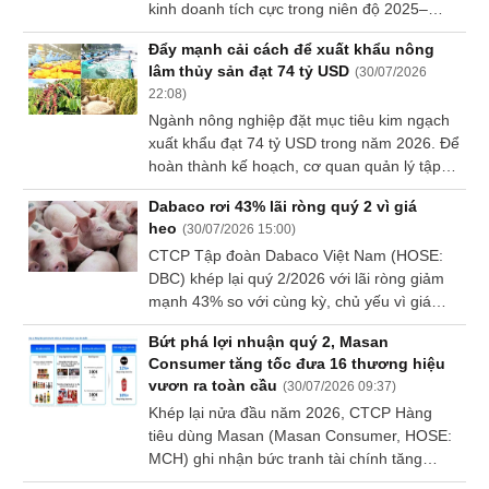
kinh doanh tích cực trong niên độ 2025–
Sách
2026, duy trì tăng trưởng và hoàn thành
Đẩy mạnh cải cách để xuất khẩu nông
tài
vượt kế hoạch doanh thu trong bối cảnh thị
lâm thủy sản đạt 74 tỷ USD
chính
(
30/07/2026
trường nông sản và môi trường kinh doanh
22:08
)
toàn cầu tiếp tục đối mặt với nhiều biến
Ngành nông nghiệp đặt mục tiêu kim ngạch
động.
xuất khẩu đạt 74 tỷ USD trong năm 2026. Để
hoàn thành kế hoạch, cơ quan quản lý tập
Công
trung rút ngắn thủ tục hành chính, số hóa
cụ
Dabaco rơi 43% lãi ròng quý 2 vì giá
quy trình và kiểm soát chặt chẽ dữ liệu truy
đầu
heo
(
30/07/2026 15:00
)
xuất nguồn gốc.
tư
CTCP Tập đoàn Dabaco Việt Nam (HOSE:
DBC) khép lại quý 2/2026 với lãi ròng giảm
mạnh 43% so với cùng kỳ, chủ yếu vì giá
heo hơi đi xuống. Đây cũng là quý thứ 4 liên
Bứt phá lợi nhuận quý 2, Masan
tiếp Doanh nghiệp thu hẹp lợi nhuận.
Truyền
Consumer tăng tốc đưa 16 thương hiệu
thông
vươn ra toàn cầu
(
30/07/2026 09:37
)
tài
Khép lại nửa đầu năm 2026, CTCP Hàng
chính
tiêu dùng Masan (Masan Consumer, HOSE:
MCH) ghi nhận bức tranh tài chính tăng
trưởng, tạo tiền đề cho cổ phiếu MCH chính