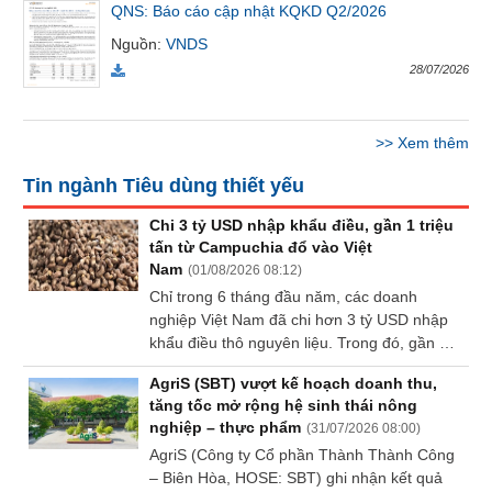
QNS: Báo cáo cập nhật KQKD Q2/2026
Báo
cáo
Nguồn
:
VNDS
phân
28/07/2026
tích
(-)
>>
Xem thêm
Thuật
Tin ngành Tiêu dùng thiết yếu
ngữ
(-)
Chi 3 tỷ USD nhập khẩu điều, gần 1 triệu
tấn từ Campuchia đổ vào Việt
Nam
(
01/08/2026 08:12
)
Dịch
Chỉ trong 6 tháng đầu năm, các doanh
vụ
nghiệp Việt Nam đã chi hơn 3 tỷ USD nhập
(-)
khẩu điều thô nguyên liệu. Trong đó, gần 1
triệu tấn hạt điều từ Campuchia đổ về Việt
AgriS (SBT) vượt kế hoạch doanh thu,
Nam.
Đào
tăng tốc mở rộng hệ sinh thái nông
tạo
nghiệp – thực phẩm
(
31/07/2026 08:00
)
AgriS (Công ty Cổ phần Thành Thành Công
– Biên Hòa, HOSE: SBT) ghi nhận kết quả