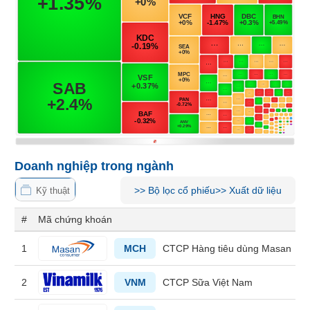
Tổng
VS-
quan
SECTOR
Giao
dịch
Tài
chính
NĂNG
Phân
LƯỢNG
tích
kỹ
thuật
Doanh nghiệp trong ngành
Hồ
>>
Bộ lọc cổ phiếu
>>
Xuất dữ liệu
NGUYÊN
sơ
Kỹ thuật
VẬT
doanh
#
Mã chứng khoán
nghiệp
LIỆU
Tin
1
MCH
CTCP Hàng tiêu dùng Masan
tức
sự
2
VNM
CTCP Sữa Việt Nam
kiện
CÔNG
NGHIỆP
Tài