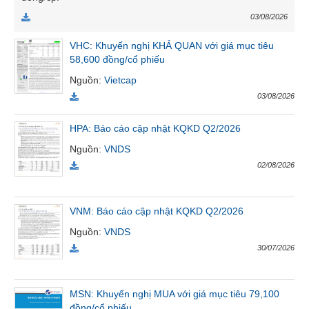
VỤ
03/08/2026
TRUYỀN
THÔNG
VHC: Khuyến nghị KHẢ QUAN với giá mục tiêu
58,600 đồng/cổ phiếu
Nguồn
:
Vietcap
03/08/2026
TIỆN
ÍCH
HPA: Báo cáo cập nhật KQKD Q2/2026
Nguồn
:
VNDS
02/08/2026
BẤT
ĐỘNG
VNM: Báo cáo cập nhật KQKD Q2/2026
SẢN
Nguồn
:
VNDS
30/07/2026
Mã
chứng
khoán
MSN: Khuyến nghị MUA với giá mục tiêu 79,100
(-)
đồng/cổ phiếu