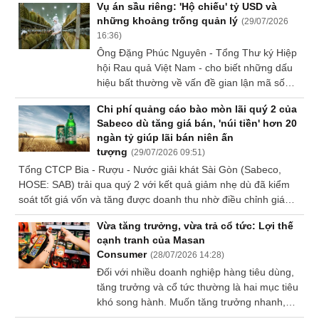
Vụ án sầu riêng: 'Hộ chiếu' tỷ USD và
thức lọt rổ VN30 vào tháng 8/2026. Dựa trên
Dữ
những khoảng trống quản lý
(
29/07/2026
đà tăng của các ngành hàng cốt lõi, Ban
liệu
16:36
)
lãnh đạo Công ty đặt mục tiêu chiếm lĩnh thị
tài
Ông Đặng Phúc Nguyên - Tổng Thư ký Hiệp
phần nội địa trong nửa cuối năm, đồng thời
chính
hội Rau quả Việt Nam - cho biết những dấu
dồn lực hiện thực hóa khát vọng mang 16
hiệu bất thường về vấn đề gian lận mã số
thương hiệu tỷ USD chinh phục 8 tỷ người
vùng trồng, mã số cơ sở đóng gói đã xuất
tiêu dùng thế giới.
Chi phí quảng cáo bào mòn lãi quý 2 của
hiện ngay từ khi sầu riêng bắt đầu xuất khẩu
Sabeco dù tăng giá bán, 'núi tiền' hơn 20
chính ngạch.
ngàn tỷ giúp lãi bán niên ấn
tượng
(
29/07/2026 09:51
)
Tổng CTCP Bia - Rượu - Nước giải khát Sài Gòn (Sabeco,
HOSE: SAB) trải qua quý 2 với kết quả giảm nhẹ dù đã kiểm
soát tốt giá vốn và tăng được doanh thu nhờ điều chỉnh giá
bán. Tuy vậy, kết quả lũy kế vẫn tăng trưởng khá mạnh so với
Vừa tăng trưởng, vừa trả cổ tức: Lợi thế
cùng kỳ.
cạnh tranh của Masan
Consumer
(
28/07/2026 14:28
)
Đối với nhiều doanh nghiệp hàng tiêu dùng,
tăng trưởng và cổ tức thường là hai mục tiêu
khó song hành. Muốn tăng trưởng nhanh,
doanh nghiệp cần giữ lại lợi nhuận để đầu tư