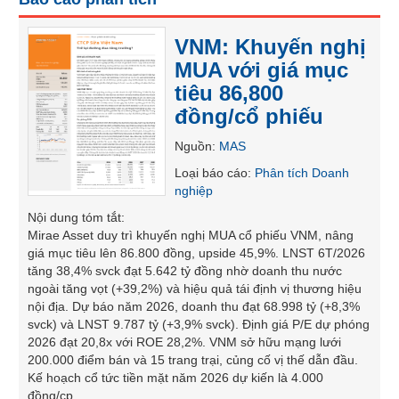
SÓC
SỨC
VNM: Khuyến nghị
KHỎE
MUA với giá mục
tiêu 86,800
đồng/cổ phiếu
TÀI
Nguồn
:
MAS
CHÍNH
Loại báo cáo
:
Phân tích Doanh
nghiệp
Nội dung tóm tắt
:
Mirae Asset duy trì khuyến nghị MUA cổ phiếu VNM, nâng
CÔNG
giá mục tiêu lên 86.800 đồng, upside 45,9%. LNST 6T/2026
NGHỆ
tăng 38,4% svck đạt 5.642 tỷ đồng nhờ doanh thu nước
THÔNG
ngoài tăng vọt (+39,2%) và hiệu quả tái định vị thương hiệu
TIN
nội địa. Dự báo năm 2026, doanh thu đạt 68.998 tỷ (+8,3%
svck) và LNST 9.787 tỷ (+3,9% svck). Định giá P/E dự phóng
2026 đạt 20,8x với ROE 28,2%. VNM sở hữu mạng lưới
200.000 điểm bán và 15 trang trại, củng cố vị thế dẫn đầu.
Kế hoạch cổ tức tiền mặt năm 2026 dự kiến là 4.000
DỊCH
đồng/cp.