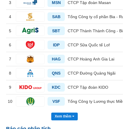
3
MSN
CTCP Tập đoàn Masan
liệu
Tâm
4
SAB
Tổng Công ty cổ phần Bia - Rượu
lý
TIÊU
thị
5
SBT
CTCP Thành Thành Công - Biên
DÙNG
trường
KHÔNG
THIẾT
6
IDP
CTCP Sữa Quốc tế Lof
YẾU
7
HAG
CTCP Hoàng Anh Gia Lai
8
QNS
CTCP Đường Quảng Ngãi
TIÊU
DÙNG
9
KDC
CTCP Tập đoàn KIDO
THIẾT
YẾU
10
VSF
Tổng Công ty Lương thực Miền 
Xem thêm
CHĂM
Báo cáo phân tích