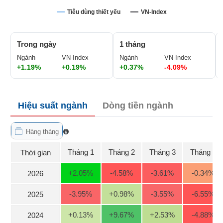
Giá
GIỚI
tích
Tiêu dùng thiết yếu
VN-Index
Đặt
Biểu
lệnh
đồ
ĐÔNG
Nước
tài
Trong ngày
1 tháng
DƯƠNG
ngoài
chính
Ngành
VN-Index
Ngành
VN-Index
+1.19%
+0.19%
+0.37%
-4.09%
Tự
doanh
TÀI
CHÍNH
Ảnh
CÁ
Hiệu suất ngành
Dòng tiền ngành
hưởng
NHÂN
chỉ
số
Hàng tháng
Biến
PHÂN
Tháng 1
Tháng 2
Tháng 3
Tháng 4
Thời gian
động
TÍCH
cổ
VIETSTOCKFINANCE
+2.05
%
-4.58
%
-3.61
%
-0.34
%
2026
phiếu
Giao
-3.95
%
+0.98
%
-3.55
%
-6.55
%
2025
dịch
nội
VĨ
+0.13
%
+9.67
%
+2.53
%
-4.88
%
2024
bộ
MÔ