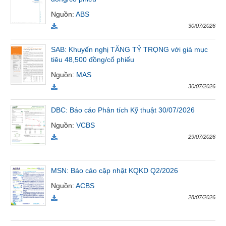
Tất cả
Cổ phiếu
Chỉ số
Chứng chỉ quỹ
Chứng q
Nguồn
:
ABS
30/07/2026
Lãnh
đạo
SAB: Khuyến nghị TĂNG TỶ TRỌNG với giá mục
(-)
tiêu 48,500 đồng/cổ phiếu
Nguồn
:
MAS
Tất cả
Người nội bộ
Người liên quan
Cổ đông lớn
30/07/2026
Tin
DBC: Báo cáo Phân tích Kỹ thuật 30/07/2026
tức
(-)
Nguồn
:
VCBS
29/07/2026
Bài
viết
MSN: Báo cáo cập nhật KQKD Q2/2026
của
tác
Nguồn
:
ACBS
giả
28/07/2026
(-)