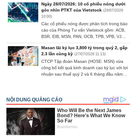
Ngày 28/07/2026: 10 cổ phiếu nóng dưới
mở rộng sản xuất, phát triển sản phẩm mới
góc nhìn PTKT của Vietstock
(
28/07/2026
và mở rộng hệ thống phân phối. Ngược lại,
10:00
)
khi duy trì tỷ lệ chi trả cổ tức cao, dư địa tái
Các cổ phiếu nóng được phân tích trong báo
đầu tư thường bị thu hẹp, khiến tốc độ tăng
cáo của Phòng Tư vấn Vietstock gồm: ACB,
trưởng trong tương lai chịu áp lực.
BSR, EIB, MSN, PAN, OCB, TPB, VPB, VJC,
VNM.
Masan lãi kỷ lục 3,800 tỷ trong quý 2, gấp
2.3 lần cùng kỳ
(
27/07/2026 11:13
)
CTCP Tập đoàn Masan (HOSE: MSN) vừa
công bố kết quả kinh doanh cao kỷ lục với lợi
nhuận sau thuế quý 2 và 6 tháng đầu năm
2026 lần lượt đạt 3,800 tỷ đồng và 5,773 tỷ
đồng, tương ứng gấp 2.3 lần và 2.2 lần cùng
kỳ.