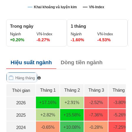
Giá
GIỚI
tích
Khai khoáng và luyện kim
VN-Index
Đặt
Biểu
lệnh
đồ
ĐÔNG
Nước
tài
Trong ngày
1 tháng
DƯƠNG
ngoài
chính
Ngành
VN-Index
Ngành
VN-Index
+0.20%
-0.27%
-1.60%
-4.53%
Tự
doanh
TÀI
CHÍNH
Ảnh
CÁ
Hiệu suất ngành
Dòng tiền ngành
hưởng
NHÂN
chỉ
số
Hàng tháng
Biến
PHÂN
Tháng 1
Tháng 2
Tháng 3
Tháng 4
Thời gian
động
TÍCH
cổ
VIETSTOCKFINANCE
+17.16
%
+2.91
%
-2.52
%
-3.80
%
2026
phiếu
Giao
+2.82
%
+15.58
%
-7.36
%
-5.26
%
2025
dịch
nội
VĨ
-0.65
%
+10.08
%
-0.28
%
-7.25
%
2024
bộ
MÔ