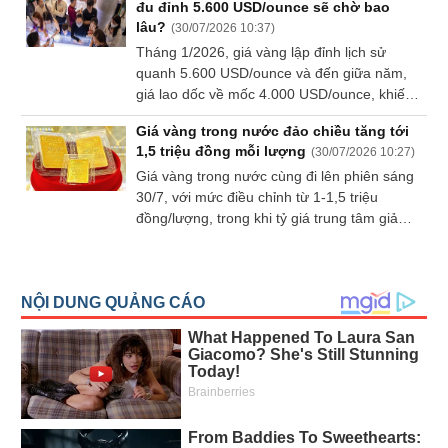
đu đỉnh 5.600 USD/ounce sẽ chờ bao
quý.
lâu?
(
30/07/2026 10:37
)
Tháng 1/2026, giá vàng lập đỉnh lịch sử
quanh 5.600 USD/ounce và đến giữa năm,
giá lao dốc về mốc 4.000 USD/ounce, khiến
hàng loạt nhà đầu tư từng "đu đỉnh" đứng
Giá vàng trong nước đảo chiều tăng tới
trước câu hỏi ám ảnh: bao lâu mới "về bờ"?
1,5 triệu đồng mỗi lượng
(
30/07/2026 10:27
)
Giá vàng trong nước cùng đi lên phiên sáng
30/7, với mức điều chỉnh từ 1-1,5 triệu
đồng/lượng, trong khi tỷ giá trung tâm giảm
16 đồng, thị trường quốc tế biến động mạnh.