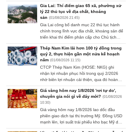
được các doanh nghiệp kinh doanh vàng
Gia Lai: Thí điểm giao 65 xã, phường xử
duy trì ở mức 4 triệu đồng/lượng.
Sách
lý 22 thủ tục về địa chất, khoáng
tài
sản
(
01/08/2026 21:45
)
chính
Gia Lai công bố danh mục 22 thủ tục hành
chính trong lĩnh vực địa chất, khoáng sản để
triển khai thí điểm phân cấp cho Chủ tịch
UBND 65 xã, phường.
Công
Thép Nam Kim lãi hơn 100 tỷ đồng trong
cụ
quý 2, thực hiện gần một nửa kế hoạch
đầu
năm
(
01/08/2026 11:15
)
tư
CTCP Thép Nam Kim (HOSE: NKG) ghi
nhận lợi nhuận phục hồi trong quý 2/2026
nhờ biên lợi nhuận cải thiện, qua đó hoàn
thành gần một nửa kế hoạch lợi nhuận năm.
Giá vàng hôm nay 1/8/2026 'rơi tự do',
Truyền
chuyên gia nói gì về đáy mới?
(
01/08/2026
thông
10:30
)
tài
Giá vàng hôm nay 1/8/2026 lao dốc đầu
chính
phiên giao dịch tại thị trường Mỹ. Đồng USD
mạnh lên, lợi suất trái phiếu kho bạc Mỹ duy
trì ở mức cao và giá dầu phục hồi đã tạo áp