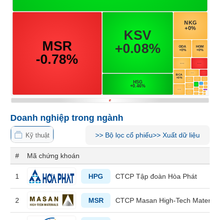
Tổng
VS-
quan
SECTOR
Giao
dịch
Tài
chính
NĂNG
Phân
LƯỢNG
tích
kỹ
thuật
Doanh nghiệp trong ngành
Hồ
>>
Bộ lọc cổ phiếu
>>
Xuất dữ liệu
NGUYÊN
sơ
Kỹ thuật
VẬT
doanh
#
Mã chứng khoán
nghiệp
LIỆU
Tin
1
HPG
CTCP Tập đoàn Hòa Phát
tức
sự
2
MSR
CTCP Masan High-Tech Material
kiện
CÔNG
NGHIỆP
Tài