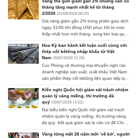
Vàng thế giới giảm gần 2% nhưng vẫn có
lực lên giá vàng.
tháng tăng mạnh nhất kể từ tháng
Dữ
2/2026
(
01/08/2026 08:25
)
liệu
tài
Giá vàng giảm gần 2% trong phiên giao dịch
chính
ngày 31/05 khi đồng USD phục hồi từ mức
thấp nhất hơn một tháng, song kim loại quý
vẫn trên đà ghi nhận tháng tăng đầu tiên sau
Hoa Kỳ ban hành kết luận cuối cùng với
5 tháng nhờ lạm phát tại Mỹ hạ nhiệt, làm
thép cốt bêtông nhập khẩu từ Việt
giảm kỳ vọng Fed tiếp tục nâng lãi suất.
Nam
(
30/07/2026 21:28
)
Cục Phòng vệ thương mại khuyến nghị các
doanh nghiệp sản xuất, xuất khẩu Việt Nam
sản phẩm thép cốt bêtông liên quan tiếp tục
theo dõi diễn biến kết luận cuối cùng của
Kiến nghị Quốc hội giám sát trách nhiệm
ITC và lệnh áp thuế của DOC.
quản lý vàng miếng, thị trường đá
quý
(
30/07/2026 14:22
)
Đại biểu kiến nghị Quốc hội giám sát trách
nhiệm quản lý vàng miếng, thị trường vàng,
đá quý. Kết quả giám sát là căn cứ để Chính
phủ hoàn thiện hành lang pháp lý, tăng
Vàng từng mất 28 năm mới ‘về bờ’, người
khung xử phạt với hành vi làm giả vàng, đá