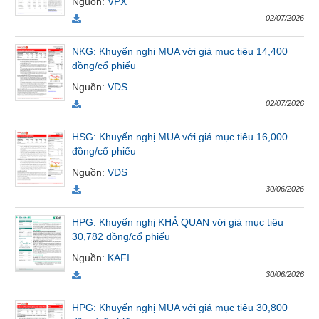
Nguồn
:
VPX
Tất cả
Cổ phiếu
Chỉ số
Chứng chỉ quỹ
Chứng q
02/07/2026
NKG: Khuyến nghị MUA với giá mục tiêu 14,400
Lãnh
đồng/cổ phiếu
đạo
(-)
Nguồn
:
VDS
02/07/2026
Tất cả
Người nội bộ
Người liên quan
Cổ đông lớn
HSG: Khuyến nghị MUA với giá mục tiêu 16,000
Tin
đồng/cổ phiếu
tức
Nguồn
:
VDS
(-)
30/06/2026
Bài
HPG: Khuyến nghị KHẢ QUAN với giá mục tiêu
viết
30,782 đồng/cổ phiếu
của
Nguồn
:
KAFI
tác
giả
30/06/2026
(-)
HPG: Khuyến nghị MUA với giá mục tiêu 30,800