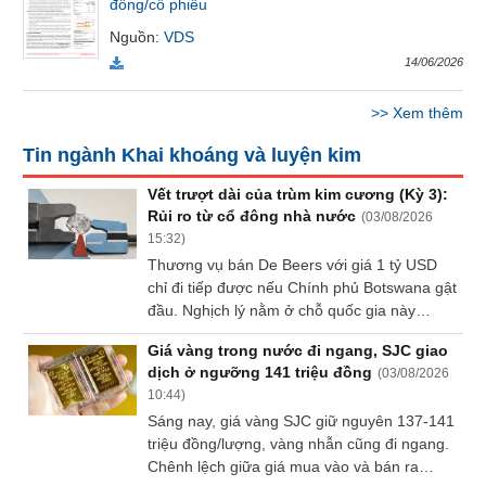
đồng/cổ phiếu
Báo
Nguồn
:
VDS
cáo
phân
14/06/2026
tích
(-)
>>
Xem thêm
Tin ngành Khai khoáng và luyện kim
Thuật
ngữ
Vết trượt dài của trùm kim cương (Kỳ 3):
(-)
Rủi ro từ cổ đông nhà nước
(
03/08/2026
15:32
)
Thương vụ bán De Beers với giá 1 tỷ USD
Dịch
chỉ đi tiếp được nếu Chính phủ Botswana gật
vụ
đầu. Nghịch lý nằm ở chỗ quốc gia này
(-)
muốn mua thêm cổ phần vào đúng lúc tài
Giá vàng trong nước đi ngang, SJC giao
sản mất giá, đây là lựa chọn hợp lý với một
dịch ở ngưỡng 141 triệu đồng
(
03/08/2026
ngân sách sống nhờ kim cương, nhưng lại là
Đào
10:44
)
thứ khiến nhà đầu tư tư nhân trả giá thấp.
tạo
Sáng nay, giá vàng SJC giữ nguyên 137-141
triệu đồng/lượng, vàng nhẫn cũng đi ngang.
Chênh lệch giữa giá mua vào và bán ra