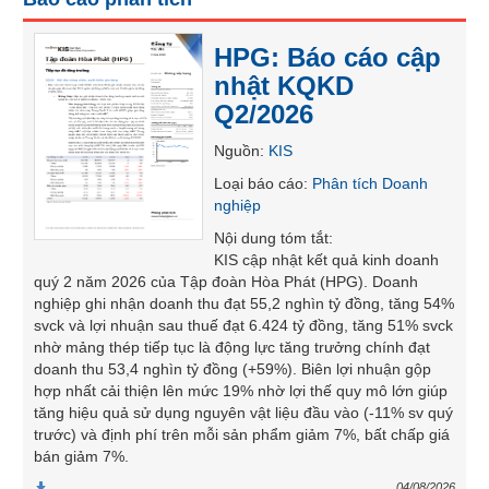
SÓC
SỨC
HPG: Báo cáo cập
KHỎE
nhật KQKD
Q2/2026
Nguồn
:
KIS
TÀI
Loại báo cáo
:
Phân tích Doanh
CHÍNH
nghiệp
Nội dung tóm tắt
:
KIS cập nhật kết quả kinh doanh
quý 2 năm 2026 của Tập đoàn Hòa Phát (HPG). Doanh
nghiệp ghi nhận doanh thu đạt 55,2 nghìn tỷ đồng, tăng 54%
CÔNG
svck và lợi nhuận sau thuế đạt 6.424 tỷ đồng, tăng 51% svck
NGHỆ
nhờ mảng thép tiếp tục là động lực tăng trưởng chính đạt
THÔNG
doanh thu 53,4 nghìn tỷ đồng (+59%). Biên lợi nhuận gộp
TIN
hợp nhất cải thiện lên mức 19% nhờ lợi thế quy mô lớn giúp
tăng hiệu quả sử dụng nguyên vật liệu đầu vào (-11% sv quý
trước) và định phí trên mỗi sản phẩm giảm 7%, bất chấp giá
bán giảm 7%.
DỊCH
04/08/2026