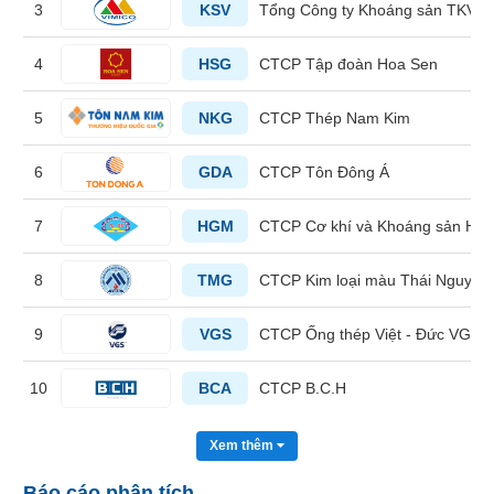
3
KSV
Tổng Công ty Khoáng sản TKV -
liệu
Tâm
4
HSG
CTCP Tập đoàn Hoa Sen
lý
TIÊU
thị
5
NKG
CTCP Thép Nam Kim
DÙNG
trường
KHÔNG
THIẾT
6
GDA
CTCP Tôn Đông Á
YẾU
7
HGM
CTCP Cơ khí và Khoáng sản Hà 
8
TMG
CTCP Kim loại màu Thái Nguyên 
TIÊU
DÙNG
9
VGS
CTCP Ống thép Việt - Đức VG P
THIẾT
YẾU
10
BCA
CTCP B.C.H
Xem thêm
CHĂM
Báo cáo phân tích