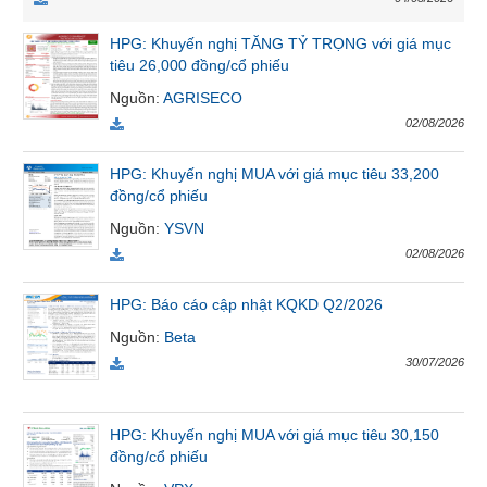
VỤ
TRUYỀN
HPG: Khuyến nghị TĂNG TỶ TRỌNG với giá mục
THÔNG
tiêu 26,000 đồng/cổ phiếu
Nguồn
:
AGRISECO
02/08/2026
TIỆN
HPG: Khuyến nghị MUA với giá mục tiêu 33,200
đồng/cổ phiếu
ÍCH
Nguồn
:
YSVN
02/08/2026
HPG: Báo cáo cập nhật KQKD Q2/2026
BẤT
ĐỘNG
Nguồn
:
Beta
SẢN
30/07/2026
Mã
chứng
HPG: Khuyến nghị MUA với giá mục tiêu 30,150
khoán
đồng/cổ phiếu
(-)