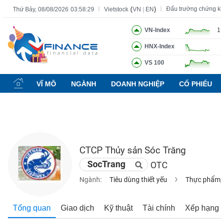
(
)
Đấu trường chứng 
Thứ Bảy, 08/08/2026
03:58:30
Vietstock
VN
|
EN
VN-Index
1
HNX-Index
Tất cả
Tính năng
Ngành
Mã chứng khoán
Lãnh đạ
VS 100
Tính
năng
VĨ MÔ
NGÀNH
DOANH NGHIỆP
CỔ PHIẾU
(-)
VIETSTOCK
CTCP Thủy sản Sóc Trăng
CHỨNG
SocTrang
OTC
KHOÁN
Ngành:
Tiêu dùng thiết yếu
Thực phẩm,
DOANH
Tổng quan
Giao dịch
Kỹ thuật
Tài chính
Xếp hạng
NGHIỆP