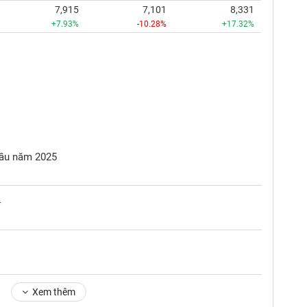
7,915
7,101
8,331
+7.93%
-10.28%
+17.32%
 đầu năm 2025
4
Xem thêm