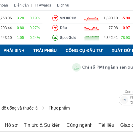
khoán
Diễn đàn
IR Awards
Dịch vụ
,768.06
3.28
0.19%
VN30F1M
1,890.10
-5.90
293.44
0.80
0.27%
Dầu
77.08
-0.97
o
Tin tức
Báo cáo phân tích
Thuật ngữ
Dịch vụ
443.10
1.05
0.24%
Spot Gold
4,342.41
78.93
PHÁI SINH
TRÁI PHIẾU
CÔNG CỤ ĐẦU TƯ
XUẤT DỮ 
Chỉ số PMI ngành sản xuất Vi
Xem 
P
 đồ uống và thuốc lá
Thực phẩm
Hồ sơ
Tin tức & Sự kiện
Cùng ngành
Tài liệu
Giao 