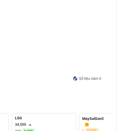
Số liệu năm 0
LSG
MaySaiGon3
34,500
0
0.00%