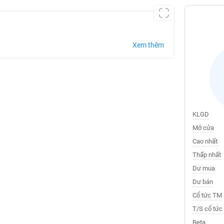
Xem thêm
KLGD
Mở cửa
Cao nhất
Thấp nhất
Dư mua
Dư bán
Cổ tức TM
T/S cổ tức
Beta