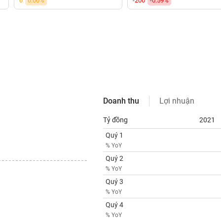
0
0.00%
-200
-0.59%
Doanh thu
Lợi nhuận
Tỷ đồng
2021
Quý 1
% YoY
Quý 2
% YoY
Quý 3
% YoY
Quý 4
% YoY