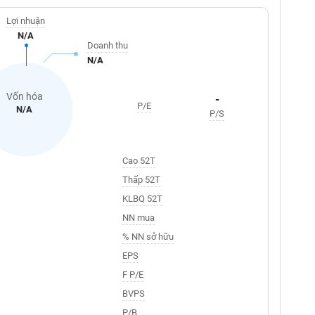
Lợi nhuận
N/A
Doanh thu
N/A
Vốn hóa
-
P/E
N/A
P/S
Cao 52T
Thấp 52T
KLBQ 52T
NN mua
% NN sở hữu
EPS
F P/E
BVPS
P/B