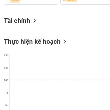
0
0.00%
VS-
SECTOR
Tài chính
NĂNG
Thực hiện kế hoạch
LƯỢNG
150
NGUYÊN
125
VẬT
LIỆU
100
75
CÔNG
50
NGHIỆP