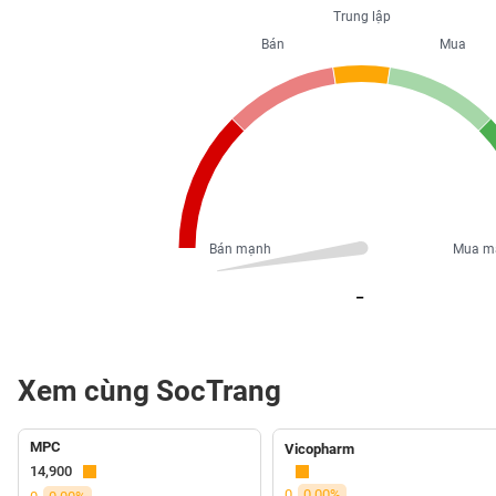
PHIẾU
Trung lập
Bán
Mua
CÔNG
CỤ
ĐẦU
TƯ
Bán mạnh
Mua m
XUẤT
DỮ
_
LIỆU
TIN
Xem cùng SocTrang
MỚI
MPC
Vicopharm
Ngành
14,900
(-)
0
0.00%