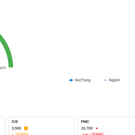
ạnh
SocTrang
Ngành
CI5
FMC
3,500
33,700