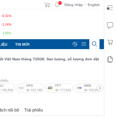
9+
Đăng nhập
English
|
-0.31%
-1.24%
1.85%
LIỆU
TIN MỚI
ệt Nam tháng 7/2026: Sản lượng, số lượng đơn đặt hàng mới và x
nhiều
NJ
HPG
FPT
MBB
V
153,560
122,188
117,662
103,997
dịch nội bộ
Trái phiếu