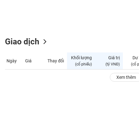
GIỚI
ĐÔNG
DƯƠNG
Giao dịch
TÀI
CHÍNH
Khối lượng
Giá trị
Dư
Ngày
Giá
Thay đổi
CÁ
(cổ phiếu)
(tỷ VNĐ)
(cổ 
NHÂN
Xem thêm
PHÂN
TÍCH
VIETSTOCKFINANCE
VĨ
MÔ