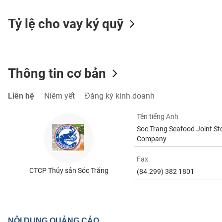
SÓC
SỨC
Tỷ lệ cho vay ký quỹ
KHỎE
Thông tin cơ bản
TÀI
CHÍNH
Liên hệ
Niêm yết
Đăng ký kinh doanh
Tên tiếng Anh
Soc Trang Seafood Joint St
CÔNG
Company
NGHỆ
Fax
THÔNG
TIN
CTCP Thủy sản Sóc Trăng
(84.299) 382 1801
DỊCH