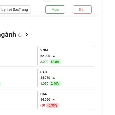
luận về
SocTrang
Mua
Bán
ngành
NN bán
Tự doanh mua
Tự doanh bán
VNM
(tỷ VNĐ)
(tỷ VNĐ)
(tỷ VNĐ)
62,000
3,000
5.08%
SAB
44,750
1,050
2.40%
HAG
14,050
-50
-0.35%