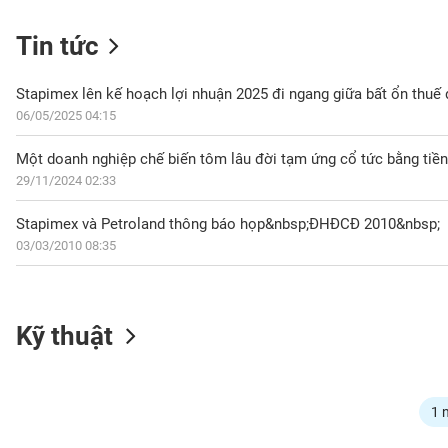
Tin tức
NGÀNH
Stapimex lên kế hoạch lợi nhuận 2025 đi ngang giữa bất ổn thuế
06/05/2025 04:15
Một doanh nghiệp chế biến tôm lâu đời tạm ứng cổ tức bằng tiền
DOANH
29/11/2024 02:33
NGHIỆP
Stapimex và Petroland thông báo họp&nbsp;ĐHĐCĐ 2010&nbsp;
03/03/2010 08:35
CỔ
PHIẾU
Kỹ thuật
PHÁI
SINH
1 
TRÁI