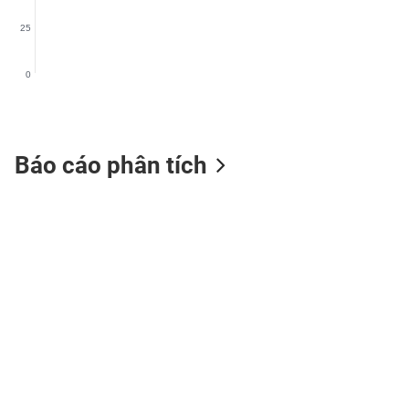
25
0
TIÊU
DÙNG
KHÔNG
THIẾT
Báo cáo phân tích
YẾU
TIÊU
DÙNG
THIẾT
YẾU
CHĂM