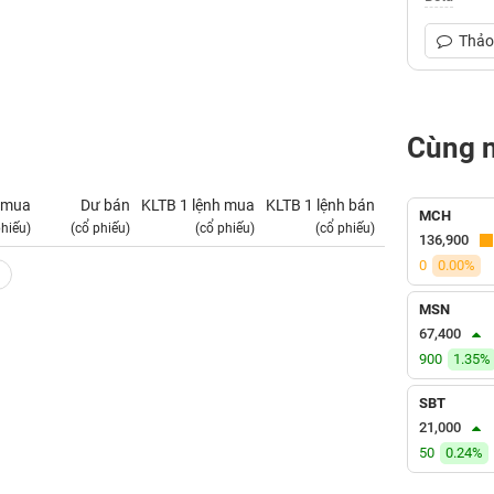
Thảo 
Cùng 
 mua
Dư bán
KLTB 1 lệnh mua
KLTB 1 lệnh bán
NN mua
MCH
phiếu)
(cổ phiếu)
(cổ phiếu)
(cổ phiếu)
(tỷ VNĐ)
136,900
0
0.00%
MSN
67,400
900
1.35%
SBT
21,000
50
0.24%