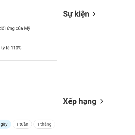
Sự kiện
 đối ứng của Mỹ
 tỷ lệ 110%
Xếp hạng
ngày
1 tuần
1 tháng