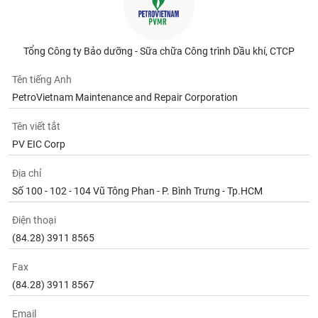
Tất cả
Cổ phiếu
Chỉ số
Chứng chỉ quỹ
Chứng q
Lãnh
Tổng Công ty Bảo dưỡng - Sữa chữa Công trình Dầu khí, CTCP
đạo
(-)
Tên tiếng Anh
Tất cả
Người nội bộ
Người liên quan
Cổ đông lớn
PetroVietnam Maintenance and Repair Corporation
Tên viết tắt
Tin
tức
PV EIC Corp
(-)
Địa chỉ
Số 100 - 102 - 104 Vũ Tông Phan - P. Bình Trưng - Tp.HCM
Bài
viết
Điện thoại
của
tác
(84.28) 3911 8565
giả
(-)
Fax
(84.28) 3911 8567
Báo
cáo
Email