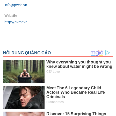
phân
info@pveic.vn
tích
(-)
Website
http://pvmr.vn
Thuật
ngữ
(-)
Dịch
vụ
(-)
Đào
tạo
Sách
tài