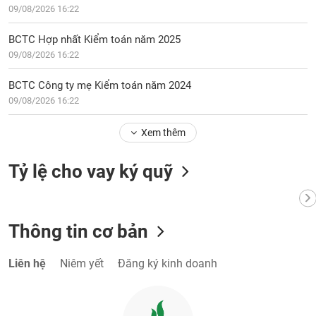
VỤ
09/08/2026 16:22
TRUYỀN
THÔNG
BCTC Hợp nhất Kiểm toán năm 2025
09/08/2026 16:22
BCTC Công ty mẹ Kiểm toán năm 2024
09/08/2026 16:22
TIỆN
ÍCH
Xem thêm
Tỷ lệ cho vay ký quỹ
BẤT
ĐỘNG
SẢN
Thông tin cơ bản
Mã
Liên hệ
Niêm yết
Đăng ký kinh doanh
chứng
khoán
(-)