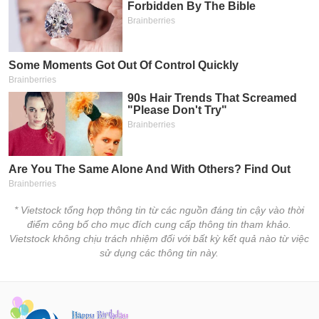
chính
Công
cụ
đầu
tư
Truyền
thông
tài
* Vietstock tổng hợp thông tin từ các nguồn đáng tin cậy vào thời
chính
điểm công bố cho mục đích cung cấp thông tin tham khảo.
Vietstock không chịu trách nhiệm đối với bất kỳ kết quả nào từ việc
sử dụng các thông tin này.
Dữ
liệu