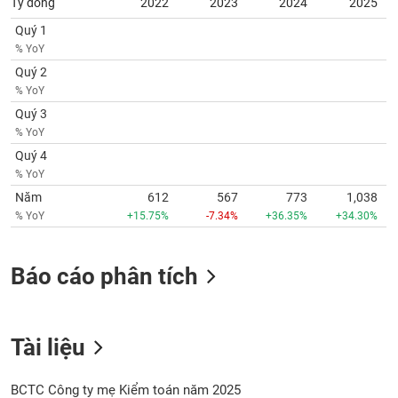
Tỷ đồng
2022
2023
2024
2025
SÓC
SỨC
Quý 1
KHỎE
% YoY
Quý 2
% YoY
Quý 3
TÀI
% YoY
CHÍNH
Quý 4
% YoY
Năm
612
567
773
1,038
% YoY
+15.75%
-7.34%
+36.35%
+34.30%
CÔNG
NGHỆ
Báo cáo phân tích
THÔNG
TIN
Tài liệu
DỊCH
BCTC Công ty mẹ Kiểm toán năm 2025