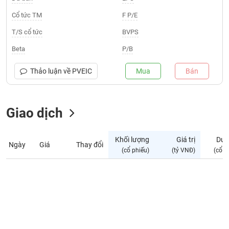
Giá
tích
Cổ tức TM
F P/E
Đặt
Biểu
lệnh
T/S cổ tức
BVPS
đồ
ĐÔNG
Nước
tài
DƯƠNG
Beta
P/B
ngoài
chính
Tự
Thảo luận về
PVEIC
Mua
Bán
TÀI
doanh
CHÍNH
Ảnh
CÁ
hưởng
Giao dịch
NHÂN
chỉ
số
Khối lượng
Giá trị
Dư 
Ngày
Giá
Thay đổi
Biến
PHÂN
(cổ phiếu)
(tỷ VNĐ)
(cổ p
động
TÍCH
cổ
VIETSTOCKFINANCE
phiếu
Giao
dịch
VĨ
nội
MÔ
bộ