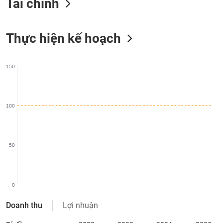
Tài chính
liệu
Tâm
Thực hiện kế hoạch
lý
TIÊU
thị
DÙNG
trường
KHÔNG
150
THIẾT
YẾU
100
TIÊU
DÙNG
50
THIẾT
YẾU
0
Doanh thu
Lợi nhuận
CHĂM