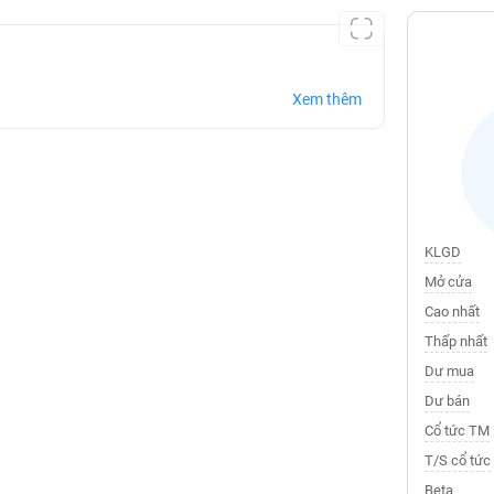
Xem thêm
KLGD
Mở cửa
Cao nhất
Thấp nhất
Dư mua
Dư bán
Cổ tức TM
T/S cổ tức
Beta