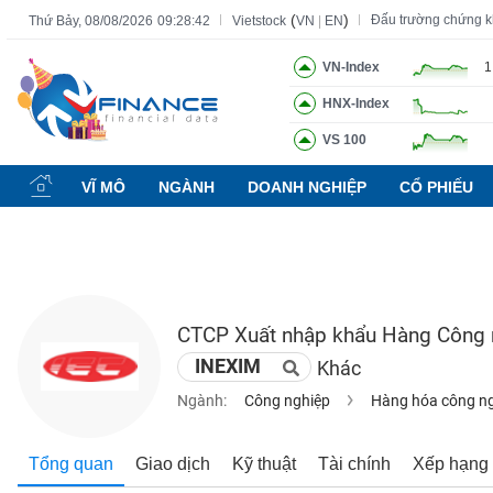
(
)
Đấu trường chứng 
Thứ Bảy, 08/08/2026
09:28:43
Vietstock
VN
|
EN
VN-Index
1
HNX-Index
Tất cả
Tính năng
Ngành
Mã chứng khoán
Lãnh đạ
VS 100
Tính
năng
VĨ MÔ
NGÀNH
DOANH NGHIỆP
CỔ PHIẾU
(-)
VIETSTOCK
CTCP Xuất nhập khẩu Hàng Công 
CHỨNG
INEXIM
Khác
KHOÁN
Ngành:
Công nghiệp
Hàng hóa công n
DOANH
Tổng quan
Giao dịch
Kỹ thuật
Tài chính
Xếp hạng
NGHIỆP