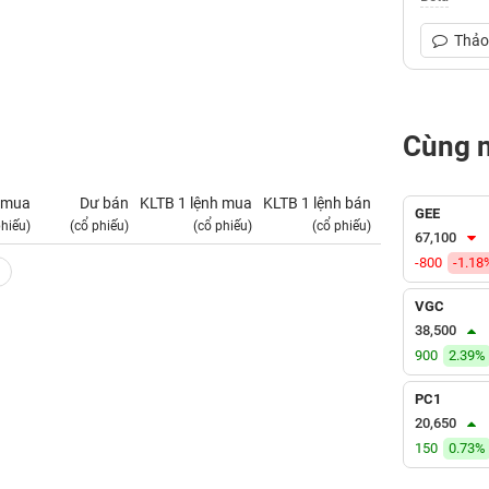
Thảo 
Cùng 
 mua
Dư bán
KLTB 1 lệnh mua
KLTB 1 lệnh bán
NN mua
GEE
phiếu)
(cổ phiếu)
(cổ phiếu)
(cổ phiếu)
(tỷ VNĐ)
67,100
-800
-1.18
VGC
38,500
900
2.39%
PC1
20,650
150
0.73%