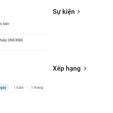
Sự kiện
ào bán
hiệp (INEXIM)
Xếp hạng
ngày
1 tuần
1 tháng