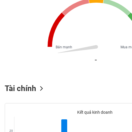
PHIẾU
CÔNG
CỤ
ĐẦU
TƯ
Bán mạnh
Mua m
_
XUẤT
DỮ
LIỆU
Tài chính
TIN
MỚI
Kết quả kinh doanh
Ngành
(-)
20