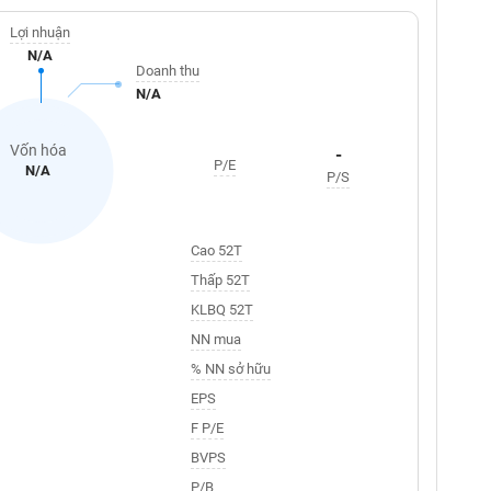
Lợi nhuận
N/A
Doanh thu
N/A
Vốn hóa
-
P/E
N/A
P/S
Cao 52T
Thấp 52T
KLBQ 52T
NN mua
% NN sở hữu
EPS
F P/E
BVPS
P/B