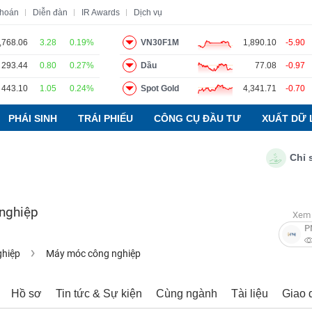
khoán
Diễn đàn
IR Awards
Dịch vụ
,768.06
3.28
0.19%
VN30F1M
1,890.10
-5.90
293.44
0.80
0.27%
Dầu
77.08
-0.97
o
Tin tức
Báo cáo phân tích
Thuật ngữ
Dịch vụ
443.10
1.05
0.24%
Spot Gold
4,341.71
-0.70
PHÁI SINH
TRÁI PHIẾU
CÔNG CỤ ĐẦU TƯ
XUẤT DỮ 
Chỉ số PM
nghiệp
Xem 
P
ghiệp
Máy móc công nghiệp
Hồ sơ
Tin tức & Sự kiện
Cùng ngành
Tài liệu
Giao 