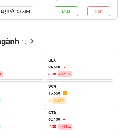
luận về
INEXIM
Mua
Bán
ngành
NN bán
Tự doanh mua
Tự doanh bán
GEX
(tỷ VNĐ)
(tỷ VNĐ)
(tỷ VNĐ)
24,550
%
-100
-0.41%
VCG
15,650
0
0.00%
CTD
62,100
-100
-0.16%