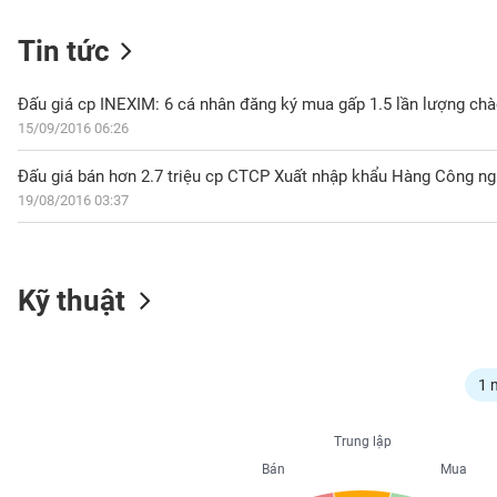
Tin tức
NGÀNH
Đấu giá cp INEXIM: 6 cá nhân đăng ký mua gấp 1.5 lần lượng ch
15/09/2016 06:26
Đấu giá bán hơn 2.7 triệu cp CTCP Xuất nhập khẩu Hàng Công ng
DOANH
19/08/2016 03:37
NGHIỆP
CỔ
Kỹ thuật
PHIẾU
PHÁI
1 
SINH
Trung lập
Bán
Mua
TRÁI