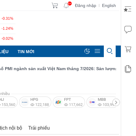
9+
Đăng nhập
English
|
-0.31%
-1.24%
-0.02%
LIỆU
TIN MỚI
I ngành sản xuất Việt Nam tháng 7/2026: Sản lượng, số lượng đơ
nhiều
NJ
HPG
FPT
MBB
V
153,560
122,188
117,662
103,997
dịch nội bộ
Trái phiếu