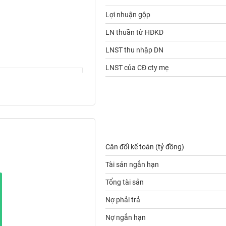
Lợi nhuận gộp
LN thuần từ HĐKD
LNST thu nhập DN
LNST của CĐ cty mẹ
Cân đối kế toán (tỷ đồng)
Tài sản ngắn hạn
Tổng tài sản
Nợ phải trả
Nợ ngắn hạn