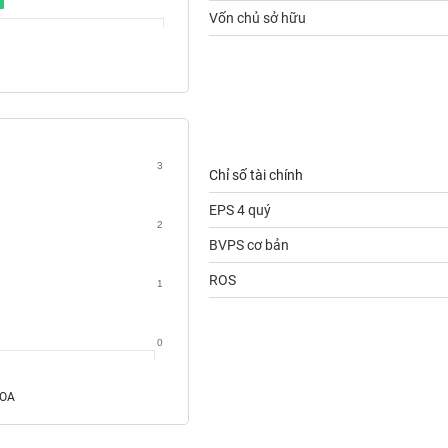
Vốn chủ sở hữu
3
Chỉ số tài chính
EPS 4 quý
2
BVPS cơ bản
ROS
1
0
ROA