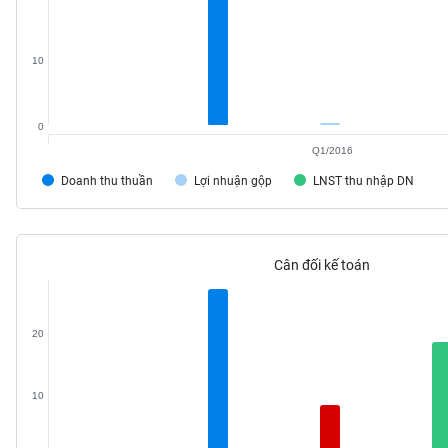
VS-
SECTOR
10
0
Q1/2016
NĂNG
LƯỢNG
Doanh thu thuần
Lợi nhuận gộp
LNST thu nhập DN
Cân đối kế toán
NGUYÊN
VẬT
LIỆU
20
10
CÔNG
NGHIỆP