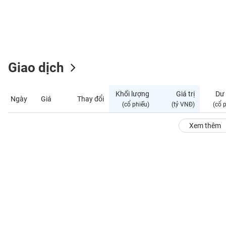
GIỚI
ĐÔNG
DƯƠNG
Giao dịch
TÀI
CHÍNH
Khối lượng
Giá trị
Dư
Ngày
Giá
Thay đổi
CÁ
(cổ phiếu)
(tỷ VNĐ)
(cổ 
NHÂN
Xem thêm
PHÂN
TÍCH
VIETSTOCKFINANCE
VĨ
MÔ