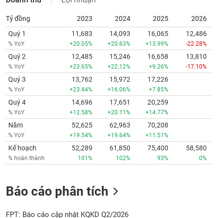
Tỷ đồng
2023
2024
2025
2026
Quý 1
11,683
14,093
16,065
12,486
% YoY
+20.05%
+20.63%
+13.99%
-22.28%
Quý 2
12,485
15,246
16,658
13,810
% YoY
+23.65%
+22.12%
+9.26%
-17.10%
Quý 3
13,762
15,972
17,226
% YoY
+23.44%
+16.06%
+7.85%
Quý 4
14,696
17,651
20,259
% YoY
+12.58%
+20.11%
+14.77%
Năm
52,625
62,963
70,208
% YoY
+19.54%
+19.64%
+11.51%
Kế hoạch
52,289
61,850
75,400
58,580
% hoàn thành
101%
102%
93%
0%
Báo cáo phân tích
FPT: Báo cáo cập nhật KQKD Q2/2026