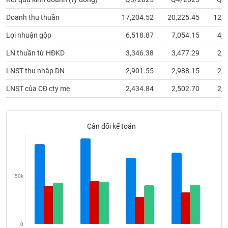
phân
tích
Doanh thu thuần
17,204.52
20,225.45
12,4
(-)
Lợi nhuận gộp
6,518.87
7,054.15
4,2
Thuật
LN thuần từ HĐKD
3,346.38
3,477.29
2,7
ngữ
(-)
LNST thu nhập DN
2,901.55
2,988.15
2,4
LNST của CĐ cty mẹ
2,434.84
2,502.70
2,4
Dịch
vụ
(-)
Cân đối kế toán
Đào
tạo
50k
Sách
tài
0