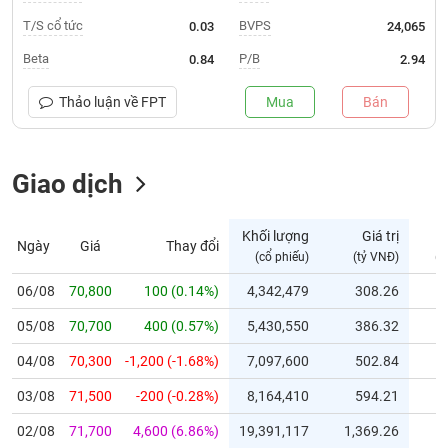
T/S cổ tức
BVPS
0.03
24,065
Trạng
thái
Beta
P/B
0.84
2.94
NGÀNH
cổ
phiếu
Thảo luận về
FPT
Mua
Bán
Quy
DOANH
mô
NGHIỆP
Giao dịch
thị
trường
Niêm
Khối lượng
Giá trị
Ngày
Giá
Thay đổi
CỔ
yết
(cổ phiếu)
(tỷ VNĐ)
(c
PHIẾU
Niêm
06/08
70,800
100 (0.14%)
4,342,479
308.26
yết
mới
05/08
70,700
400 (0.57%)
5,430,550
386.32
PHÁI
Niêm
SINH
04/08
70,300
-1,200 (-1.68%)
7,097,600
502.84
yết
03/08
71,500
-200 (-0.28%)
8,164,410
594.21
bổ
sung
TRÁI
02/08
71,700
4,600 (6.86%)
19,391,117
1,369.26