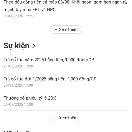
Tổng
Theo dấu dòng tiền cá mập 03/08: Khối ngoại gom hơn ngàn tỷ,
VS-
quan
SECTOR
mạnh tay mua FPT và HPG
Giao
03/08/2026 12:25
dịch
Xem thêm
Tài
chính
NĂNG
Sự kiện
Phân
LƯỢNG
tích
Trả cổ tức năm 2025 bằng tiền, 1,000 đồng/CP
kỹ
thuật
27/05/2026 17:00
Hồ
NGUYÊN
Trả cổ tức đợt 1/2025 bằng tiền, 1,000 đồng/CP
sơ
VẬT
30/11/2025 17:00
doanh
LIỆU
nghiệp
Thưởng cổ phiếu, tỷ lệ 20:3
Tin
20/07/2025 17:00
tức
sự
Xem thêm
CÔNG
kiện
NGHIỆP
Tài