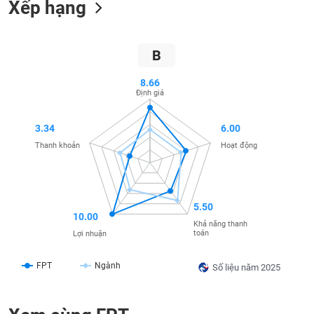
Xếp hạng
SÓC
SỨC
KHỎE
B
8.66
Định giá
TÀI
CHÍNH
3.34
6.00
Thanh khoản
Hoạt động
CÔNG
NGHỆ
5.50
10.00
THÔNG
Khả năng thanh
TIN
toán
Lợi nhuận
FPT
Ngành
Số liệu năm 2025
DỊCH