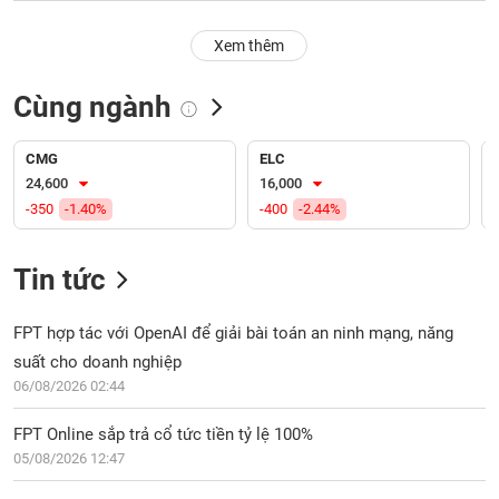
PHIẾU
Hủy
niêm
Xem thêm
yết
Theo
Cùng ngành
CÔNG
dõi
CỤ
đặc
ĐẦU
biệt
CMG
ELC
TƯ
24,600
16,000
Không
-350
-1.40%
-400
-2.44%
được
ký
XUẤT
quỹ
DỮ
Tin tức
LIỆU
Danh
mục
FPT hợp tác với OpenAI để giải bài toán an ninh mạng, năng
ETF
suất cho doanh nghiệp
TIN
06/08/2026 02:44
Cổ
MỚI
phiếu
FPT Online sắp trả cổ tức tiền tỷ lệ 100%
chi
Ngành
tiết
05/08/2026 12:47
(-)