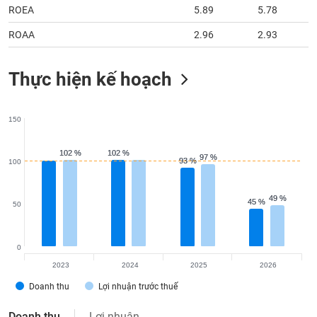
ROEA
5.89
5.78
ROAA
2.96
2.93
Thực hiện kế hoạch
150
102 %
102 %
102 %
102 %
97 %
97 %
93 %
93 %
100
49 %
49 %
45 %
45 %
50
0
2023
2024
2025
2026
Doanh thu
Lợi nhuận trước thuế
Doanh thu
Lợi nhuận