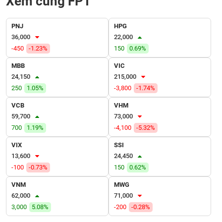
Xem cùng FPT
VỤ
TRUYỀN
THÔNG
PNJ
HPG
36,000
22,000
-450
-1.23%
150
0.69%
MBB
VIC
TIỆN
24,150
215,000
ÍCH
250
1.05%
-3,800
-1.74%
VCB
VHM
59,700
73,000
700
1.19%
-4,100
-5.32%
BẤT
ĐỘNG
VIX
SSI
SẢN
13,600
24,450
-100
-0.73%
150
0.62%
Mã
VNM
MWG
chứng
62,000
71,000
khoán
(-)
3,000
5.08%
-200
-0.28%