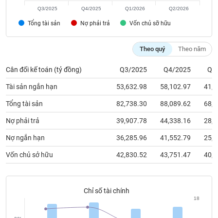
chính
Q3/2025
Q4/2025
Q1/2026
Q2/2026
Tổng tài sản
Nợ phải trả
Vốn chủ sỡ hữu
Công
Theo quý
Theo năm
cụ
đầu
Cân đối kế toán (tỷ đồng)
Q3/2025
Q4/2025
Q1
tư
Tài sản ngắn hạn
53,632.98
58,102.97
41,5
Tổng tài sản
82,738.30
88,089.62
68,5
Nợ phải trả
39,907.78
44,338.16
28,4
Truyền
thông
Nợ ngắn hạn
36,285.96
41,552.79
25,6
tài
chính
Vốn chủ sở hữu
42,830.52
43,751.47
40,1
Chỉ số tài chính
18
Dữ
liệu