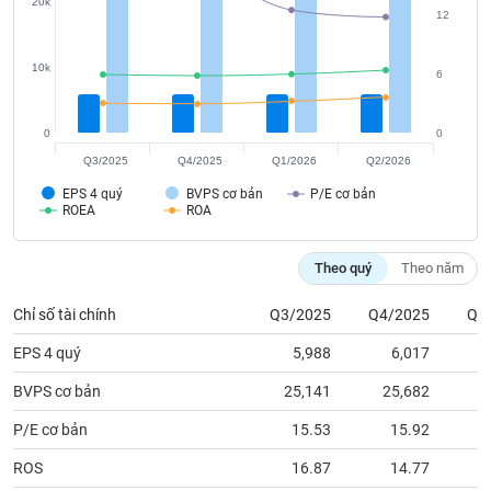
tài
20k
12
chính
10k
6
0
0
Q3/2025
Q4/2025
Q1/2026
Q2/2026
EPS 4 quý
BVPS cơ bản
P/E cơ bản
ROEA
ROA
Theo quý
Theo năm
Chỉ số tài chính
Q3/2025
Q4/2025
Q1
EPS 4 quý
5,988
6,017
BVPS cơ bản
25,141
25,682
2
P/E cơ bản
15.53
15.92
ROS
16.87
14.77