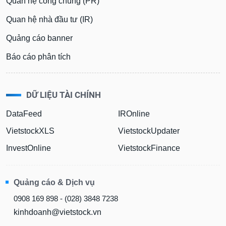
Quan hệ công chúng (PR)
Quan hệ nhà đầu tư (IR)
Quảng cáo banner
Báo cáo phân tích
DỮ LIỆU TÀI CHÍNH
DataFeed
IROnline
VietstockXLS
VietstockUpdater
InvestOnline
VietstockFinance
Quảng cáo & Dịch vụ
0908 169 898 - (028) 3848 7238
kinhdoanh@vietstock.vn