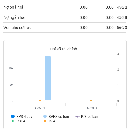
chính
Nợ phải trả
0.00
0.00
45.92
0.00
Nợ ngắn hạn
0.00
0.00
45.84
0.00
Vốn chủ sở hữu
0.00
0.00
56.79
0.00
Công
cụ
đầu
tư
Chỉ số tài chính
3
10k
2
Truyền
thông
5k
tài
1
chính
0
0
Q3/2011
Q3/2014
EPS 4 quý
BVPS cơ bản
P/E cơ bản
Dữ
ROEA
ROA
liệu