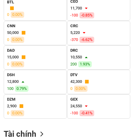
CEO
VỤ
BTL
11,700
TRUYỀN
0
0.00%
THÔNG
-100
-0.85%
CNN
CRC
50,000
5,220
0
0.00%
-370
-6.62%
TIỆN
DAD
DRC
ÍCH
15,000
10,550
0
0.00%
200
1.93%
DSH
DTV
12,800
42,300
BẤT
100
0.79%
0
0.00%
ĐỘNG
SẢN
DZM
GEX
2,900
24,550
Mã
0
0.00%
-100
-0.41%
chứng
khoán
(-)
Tài chính