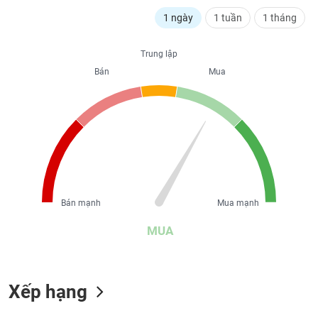
liệu
1 ngày
1 tuần
1 tháng
Tâm
lý
Trung lập
TIÊU
thị
Bán
Mua
DÙNG
trường
KHÔNG
THIẾT
YẾU
TIÊU
Bán mạnh
Mua mạnh
DÙNG
THIẾT
MUA
YẾU
Xếp hạng
CHĂM