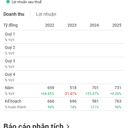
Lợi nhuận sau thuế
Doanh thu
Lợi nhuận
Tỷ đồng
2022
2023
2024
2025
Quý 1
% YoY
Quý 2
% YoY
Quý 3
% YoY
Quý 4
% YoY
Năm
659
518
701
731
% YoY
+66.85%
-21.41%
+35.47%
+4.26%
Kế hoạch
666
696
581
763
% hoàn thành
99%
74%
121%
96%
Báo cáo phân tích