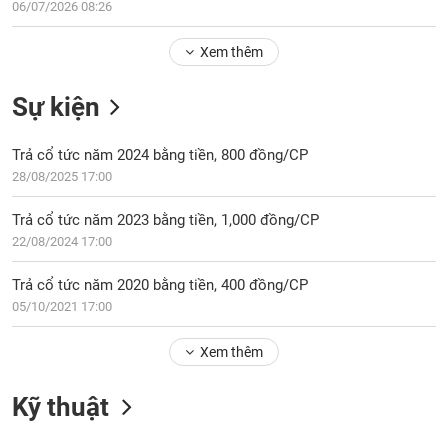
Tổng
06/07/2026 08:26
VS-
quan
SECTOR
Xem thêm
Giao
dịch
Sự kiện
Tài
chính
NĂNG
Trả cổ tức năm 2024 bằng tiền, 800 đồng/CP
Phân
LƯỢNG
28/08/2025 17:00
tích
kỹ
Trả cổ tức năm 2023 bằng tiền, 1,000 đồng/CP
thuật
22/08/2024 17:00
Hồ
NGUYÊN
sơ
Trả cổ tức năm 2020 bằng tiền, 400 đồng/CP
VẬT
doanh
05/10/2021 17:00
LIỆU
nghiệp
Tin
Xem thêm
tức
sự
Kỹ thuật
CÔNG
kiện
NGHIỆP
Tài