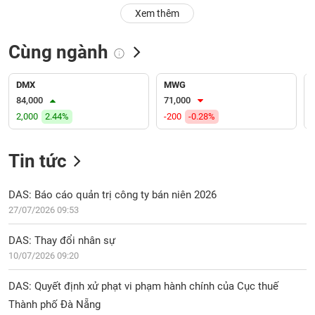
PHIẾU
Hủy
Xem thêm
niêm
yết
Cùng ngành
Theo
CÔNG
dõi
CỤ
đặc
DMX
MWG
ĐẦU
biệt
84,000
71,000
TƯ
2,000
2.44%
-200
-0.28%
Không
được
ký
Tin tức
XUẤT
quỹ
DỮ
LIỆU
Danh
DAS: Báo cáo quản trị công ty bán niên 2026
mục
27/07/2026 09:53
ETF
TIN
DAS: Thay đổi nhân sự
Cổ
MỚI
10/07/2026 09:20
phiếu
chi
Ngành
DAS: Quyết định xử phạt vi phạm hành chính của Cục thuế
tiết
(-)
Thành phố Đà Nẵng