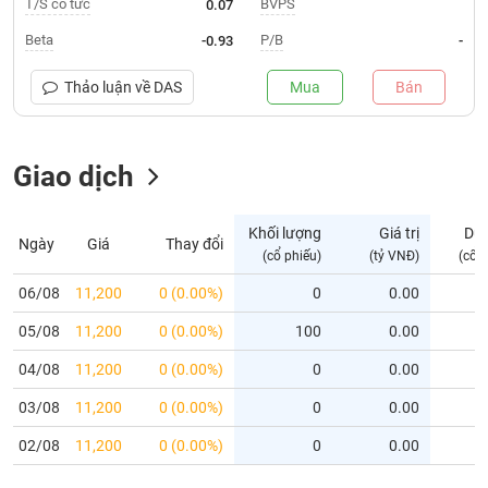
T/S cổ tức
BVPS
0.07
Trạng
Beta
P/B
-0.93
-
thái
NGÀNH
cổ
Thảo luận về
DAS
Mua
Bán
phiếu
Quy
Giao dịch
DOANH
mô
NGHIỆP
thị
trường
Khối lượng
Giá trị
Dư
Ngày
Giá
Thay đổi
Niêm
(cổ phiếu)
(tỷ VNĐ)
(cổ 
CỔ
yết
PHIẾU
06/08
11,200
0 (0.00%)
0
0.00
Niêm
05/08
yết
11,200
0 (0.00%)
100
0.00
mới
PHÁI
04/08
11,200
0 (0.00%)
0
0.00
Niêm
SINH
03/08
11,200
0 (0.00%)
0
0.00
yết
bổ
02/08
11,200
0 (0.00%)
0
0.00
sung
TRÁI