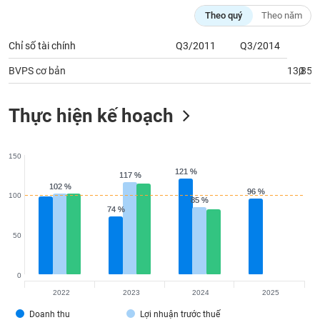
tài
Theo quý
Theo năm
chính
Chỉ số tài chính
Q3/2011
Q3/2014
BVPS cơ bản
13,852
0
Thực hiện kế hoạch
150
121 %
121 %
117 %
117 %
102 %
102 %
96 %
96 %
100
85 %
85 %
74 %
74 %
50
0
2022
2023
2024
2025
Doanh thu
Lợi nhuận trước thuế