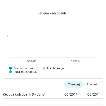
Tất cả
Cổ phiếu
Chỉ số
Chứng chỉ quỹ
Chứng q
Kết quả kinh doanh
Lãnh
đạo
(-)
Tất cả
Người nội bộ
Người liên quan
Cổ đông lớn
0
Tin
tức
(-)
Q3/2011
Q3/2014
Bài
Doanh thu thuần
Lợi nhuận gộp
viết
LNST thu nhập DN
của
tác
giả
Theo quý
Theo năm
(-)
Kết quả kinh doanh (tỷ đồng)
Q3/2011
Q3/2014
Báo
cáo