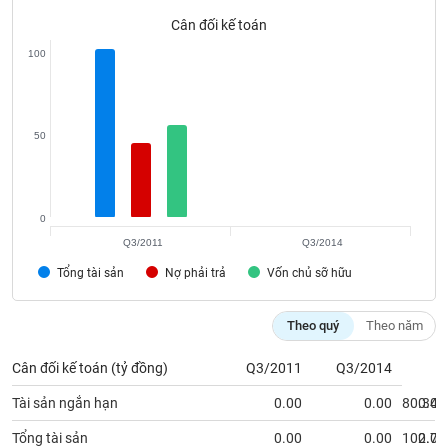
phân
Cân đối kế toán
tích
(-)
100
Thuật
ngữ
(-)
50
Dịch
vụ
0
(-)
Q3/2011
Q3/2014
Tổng tài sản
Nợ phải trả
Vốn chủ sỡ hữu
Đào
tạo
Theo quý
Theo năm
Cân đối kế toán (tỷ đồng)
Q3/2011
Q3/2014
Tài sản ngắn hạn
0.00
0.00
80.34
0.00
Sách
tài
Tổng tài sản
0.00
0.00
102.71
0.00