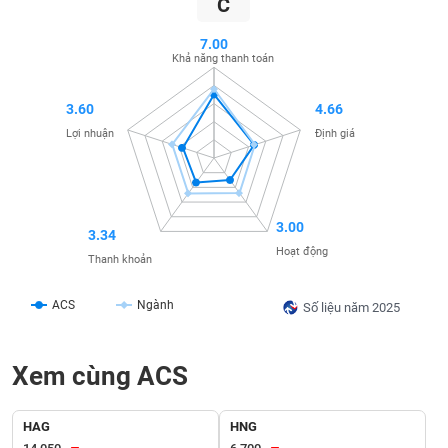
C
SÓC
SỨC
7.00
KHỎE
Khả năng thanh toán
3.60
4.66
Lợi nhuận
Định giá
TÀI
CHÍNH
3.00
3.34
Hoạt động
Thanh khoản
CÔNG
NGHỆ
ACS
Ngành
Số liệu năm 2025
THÔNG
TIN
Xem cùng ACS
HAG
HNG
DỊCH