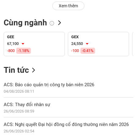
PHIẾU
Hủy
Xem thêm
niêm
yết
Cùng ngành
Theo
CÔNG
dõi
CỤ
đặc
GEE
GEX
ĐẦU
biệt
67,100
24,550
TƯ
-800
-1.18%
-100
-0.41%
Không
được
ký
Tin tức
XUẤT
quỹ
DỮ
LIỆU
Danh
ACS: Báo cáo quản trị công ty bán niên 2026
mục
04/08/2026 08:11
ETF
TIN
ACS: Thay đổi nhân sự
Cổ
MỚI
26/06/2026 08:59
phiếu
chi
Ngành
ACS: Nghị quyết Đại hội đồng cổ đông thường niên năm 2026
tiết
(-)
26/06/2026 02:54