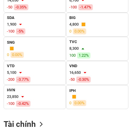
14,050
6,700
VỤ
-50
-0.35%
-100
-1.47%
TRUYỀN
THÔNG
SDA
BIG
1,900
4,800
-100
-5%
0
0.00%
TVC
SNG
TIỆN
8,300
ÍCH
0
0.00%
100
1.22%
VTD
VND
5,100
16,650
-200
-3.77%
-50
-0.30%
BẤT
ĐỘNG
HVN
IPH
SẢN
23,850
0
0.00%
-100
-0.42%
Mã
chứng
khoán
Tài chính
(-)