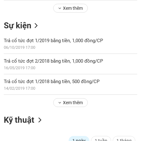
Tổng
VS-
quan
Xem thêm
SECTOR
Giao
Sự kiện
dịch
Tài
Trả cổ tức đợt 1/2019 bằng tiền, 1,000 đồng/CP
chính
NĂNG
06/10/2019 17:00
Phân
LƯỢNG
tích
Trả cổ tức đợt 2/2018 bằng tiền, 1,000 đồng/CP
kỹ
16/05/2019 17:00
thuật
Hồ
Trả cổ tức đợt 1/2018 bằng tiền, 500 đồng/CP
NGUYÊN
sơ
14/02/2019 17:00
VẬT
doanh
LIỆU
nghiệp
Xem thêm
Tin
tức
Kỹ thuật
sự
CÔNG
kiện
NGHIỆP
Tài
1 ngày
1 tuần
1 tháng