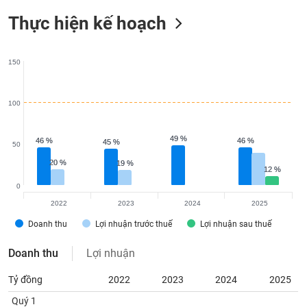
Tất cả
Cổ phiếu
Chỉ số
Chứng chỉ quỹ
Chứng q
Thực hiện kế hoạch
Lãnh
đạo
(-)
150
Tất cả
Người nội bộ
Người liên quan
Cổ đông lớn
100
Tin
tức
49 %
49 %
46 %
46 %
46 %
46 %
45 %
45 %
50
(-)
20 %
20 %
19 %
19 %
12 %
12 %
0
Bài
viết
2022
2023
2024
2025
của
Doanh thu
Lợi nhuận trước thuế
Lợi nhuận sau thuế
tác
giả
(-)
Doanh thu
Lợi nhuận
Tỷ đồng
2022
2023
2024
2025
Báo
Quý 1
cáo