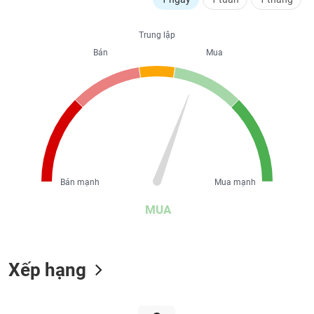
liệu
Trung lập
Tâm
Bán
Mua
lý
TIÊU
thị
DÙNG
trường
KHÔNG
THIẾT
YẾU
Bán mạnh
Mua mạnh
TIÊU
DÙNG
MUA
THIẾT
YẾU
Xếp hạng
CHĂM