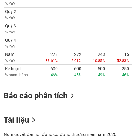
phân
% YoY
tích
Quý 2
(-)
% YoY
Quý 3
Thuật
% YoY
ngữ
Quý 4
(-)
% YoY
Năm
278
272
243
115
Dịch
% YoY
-33.61%
-2.01%
-10.85%
-52.83%
vụ
Kế hoạch
600
600
500
250
(-)
% hoàn thành
46%
45%
49%
46%
Đào
Báo cáo phân tích
tạo
Tài liệu
Sách
tài
Nghị quyết đại hội đồng cổ đông thường niên năm 2026