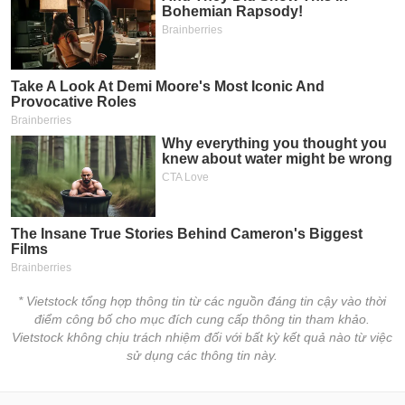
* Vietstock tổng hợp thông tin từ các nguồn đáng tin cậy vào thời
điểm công bố cho mục đích cung cấp thông tin tham khảo.
Vietstock không chịu trách nhiệm đối với bất kỳ kết quả nào từ việc
sử dụng các thông tin này.