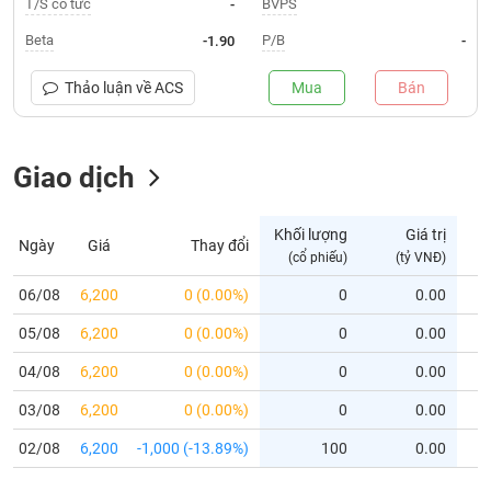
T/S cổ tức
BVPS
-
Trạng
Beta
P/B
-1.90
-
thái
NGÀNH
cổ
Thảo luận về
ACS
Mua
Bán
phiếu
Quy
Giao dịch
DOANH
mô
NGHIỆP
thị
trường
Khối lượng
Giá trị
Ngày
Giá
Thay đổi
Niêm
(cổ phiếu)
(tỷ VNĐ)
CỔ
yết
PHIẾU
06/08
6,200
0 (0.00%)
0
0.00
Niêm
05/08
yết
6,200
0 (0.00%)
0
0.00
mới
PHÁI
04/08
6,200
0 (0.00%)
0
0.00
Niêm
SINH
03/08
6,200
0 (0.00%)
0
0.00
yết
bổ
02/08
6,200
-1,000 (-13.89%)
100
0.00
sung
TRÁI