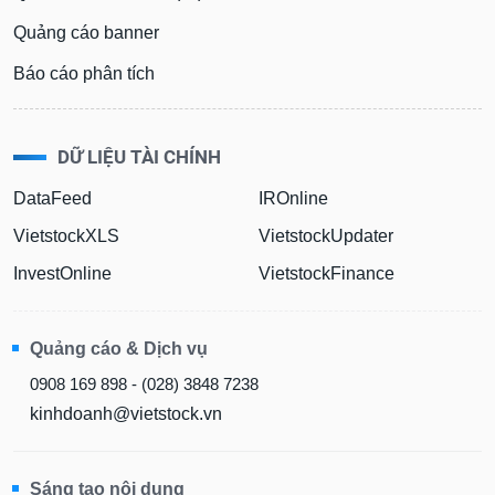
Quảng cáo banner
Báo cáo phân tích
DỮ LIỆU TÀI CHÍNH
DataFeed
IROnline
VietstockXLS
VietstockUpdater
InvestOnline
VietstockFinance
Quảng cáo & Dịch vụ
0908 169 898 - (028) 3848 7238
kinhdoanh@vietstock.vn
Sáng tạo nội dung