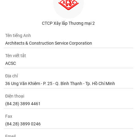
tài
chính
CTCP Xây lắp Thương mại 2
Tên tiếng Anh
Architects & Construction Service Corporation
Tên viết tắt
ACSC
Địa chỉ
36 Ung Văn Khiêm - P. 25 - Q. Bình Thạnh - Tp. Hồ Chí Minh
Điện thoại
(84.28) 3899 4461
Fax
(84.28) 3899 0246
Email