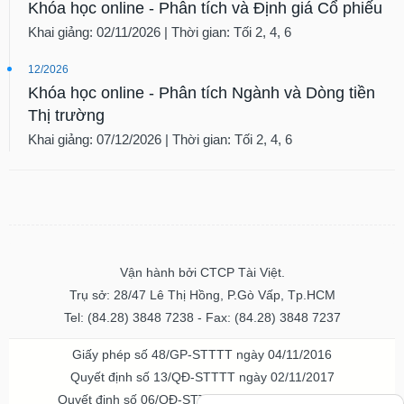
Khóa học online - Phân tích và Định giá Cổ phiếu
SÓC
Khai giảng: 02/11/2026 | Thời gian: Tối 2, 4, 6
SỨC
KHỎE
12/2026
Khóa học online - Phân tích Ngành và Dòng tiền
Thị trường
Khai giảng: 07/12/2026 | Thời gian: Tối 2, 4, 6
TÀI
CHÍNH
CÔNG
NGHỆ
Vận hành bởi CTCP Tài Việt.
THÔNG
Trụ sở: 28/47 Lê Thị Hồng, P.Gò Vấp, Tp.HCM
TIN
Tel: (84.28) 3848 7238 - Fax: (84.28) 3848 7237
Giấy phép số 48/GP-STTTT ngày 04/11/2016
Quyết định số 13/QĐ-STTTT ngày 02/11/2017
Quyết định số 06/QĐ-STTTT-ICP ngày 20/07/2023
DỊCH