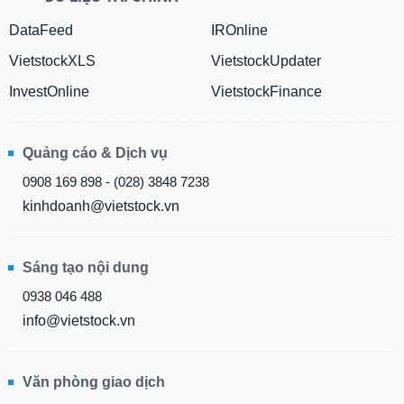
Tổng
VS-
quan
DataFeed
IROnline
SECTOR
Giao
VietstockXLS
VietstockUpdater
dịch
InvestOnline
VietstockFinance
Tài
chính
NĂNG
Phân
Quảng cáo & Dịch vụ
LƯỢNG
tích
0908 169 898 - (028) 3848 7238
kỹ
thuật
kinhdoanh@vietstock.vn
Hồ
NGUYÊN
sơ
Sáng tạo nội dung
VẬT
doanh
nghiệp
LIỆU
0938 046 488
Tin
info@vietstock.vn
tức
sự
kiện
CÔNG
Văn phòng giao dịch
NGHIỆP
Tài