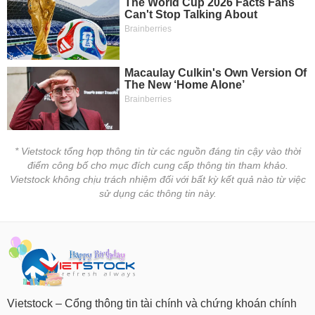
Trạng
thái
NGÀNH
cổ
phiếu
Quy
mô
DOANH
thị
NGHIỆP
trường
* Vietstock tổng hợp thông tin từ các nguồn đáng tin cậy vào thời
Niêm
điểm công bố cho mục đích cung cấp thông tin tham khảo.
yết
CỔ
Vietstock không chịu trách nhiệm đối với bất kỳ kết quả nào từ việc
PHIẾU
sử dụng các thông tin này.
Niêm
yết
mới
PHÁI
Niêm
SINH
yết
bổ
sung
Vietstock – Cổng thông tin tài chính và chứng khoán chính
TRÁI