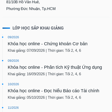
81/10B Hồ Văn Huê,
liệu
Phường Đức Nhuận, Tp.HCM
Tâm
lý
TIÊU
thị
LỚP HỌC SẮP KHAI GIẢNG
DÙNG
trường
KHÔNG
09/2026
THIẾT
Khóa học online - Chứng khoán Cơ bản
YẾU
Khai giảng: 07/09/2026 | Thời gian: Tối 2, 4, 6
09/2026
Khóa học online - Phân tích Kỹ thuật Ứng dụng
TIÊU
Khai giảng: 16/09/2026 | Thời gian: Tối 2, 4, 6
DÙNG
THIẾT
10/2026
YẾU
Khóa học online - Đọc hiểu Báo cáo Tài chính
Khai giảng: 05/10/2026 | Thời gian: Tối 2, 4, 6
11/2026
CHĂM