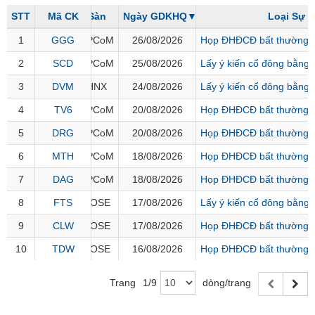
khoản
lai
dịch
lỗ
Phân
Vĩ
STT
STT
Mã CK
Mã CK
Sàn
Ngày GDKHQ
▼
Loại Sự k
Thống
Định
tích
mô
Chứng
IR
BẤT
Giao
kê
Chứng
giá
1
1
GGG
GGG
UPCoM
26/08/2026
Họp ĐHĐCĐ bất thường 
kỹ
quyền
Awards
ĐỘNG
dịch
giao
quyền
thuật
SẢN
Nước
2
2
SCD
SCD
UPCoM
25/08/2026
Lấy ý kiến cổ đông bằng
nội
dịch
Trái
ngoài
Tổng
bộ
Bảng
phiếu
Tin
3
3
DVM
DVM
HNX
24/08/2026
Lấy ý kiến cổ đông bằng
quan
giá
Đào
doanh
Tự
Niên
tức
trực
tạo
4
4
TV6
TV6
UPCoM
20/08/2026
Họp ĐHĐCĐ bất thường 
nghiệp
TÀI
doanh
Thống
giám
tuyến
CHÍNH
kê
5
5
DRG
DRG
UPCoM
20/08/2026
Họp ĐHĐCĐ bất thường 
Top
Tài
giao
Bộ
cổ
liệu
6
6
MTH
MTH
UPCoM
18/08/2026
Họp ĐHĐCĐ bất thường 
dịch
Dịch
lọc
phiếu
cổ
vụ
HÀNG
cổ
7
7
DAG
DAG
UPCoM
18/08/2026
Họp ĐHĐCĐ bất thường 
Định
đông
Bản
HÓA
phiếu
giá
đồ
8
8
FTS
FTS
HOSE
17/08/2026
Lấy ý kiến cổ đông bằng
So
ngành
9
9
CLW
CLW
HOSE
17/08/2026
Họp ĐHĐCĐ bất thường 
sánh
KINH
cổ
Thống
10
10
TDW
TDW
HOSE
16/08/2026
Họp ĐHĐCĐ bất thường 
TẾ
phiếu
kê
giao
Báo
Trang
1
/
9
dòng/trang
dịch
cáo
THẾ
phân