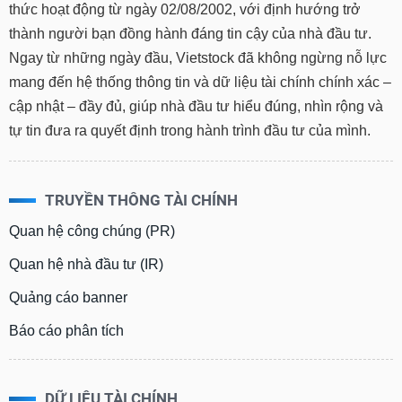
Hủy
PHIẾU
thức hoạt động từ ngày 02/08/2002, với định hướng trở
niêm
thành người bạn đồng hành đáng tin cậy của nhà đầu tư.
yết
Ngay từ những ngày đầu, Vietstock đã không ngừng nỗ lực
Theo
mang đến hệ thống thông tin và dữ liệu tài chính chính xác –
CÔNG
dõi
CỤ
cập nhật – đầy đủ, giúp nhà đầu tư hiểu đúng, nhìn rộng và
đặc
ĐẦU
biệt
tự tin đưa ra quyết định trong hành trình đầu tư của mình.
TƯ
Không
được
ký
TRUYỀN THÔNG TÀI CHÍNH
XUẤT
quỹ
DỮ
Quan hệ công chúng (PR)
Danh
LIỆU
mục
Quan hệ nhà đầu tư (IR)
ETF
Quảng cáo banner
TIN
Cổ
MỚI
Báo cáo phân tích
phiếu
chi
Ngành
tiết
(-)
DỮ LIỆU TÀI CHÍNH