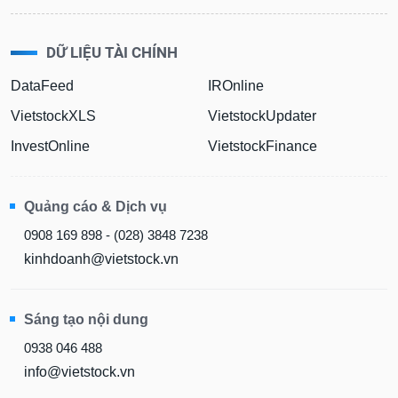
Báo
cáo
phân
DỮ LIỆU TÀI CHÍNH
tích
(-)
DataFeed
IROnline
VietstockXLS
VietstockUpdater
Thuật
InvestOnline
VietstockFinance
ngữ
(-)
Quảng cáo & Dịch vụ
Dịch
0908 169 898 - (028) 3848 7238
vụ
kinhdoanh@vietstock.vn
(-)
Sáng tạo nội dung
Đào
tạo
0938 046 488
info@vietstock.vn