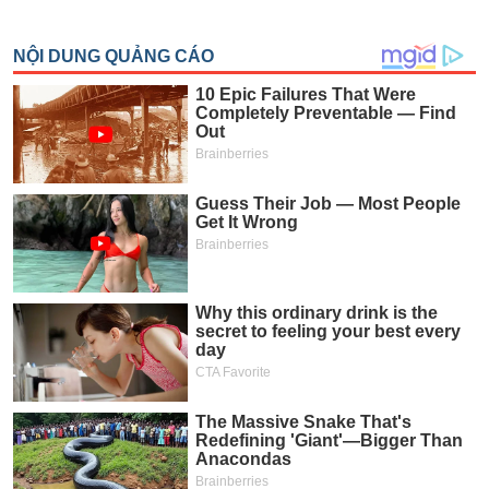
SÓC
SỨC
KHỎE
TÀI
CHÍNH
CÔNG
NGHỆ
THÔNG
TIN
DỊCH