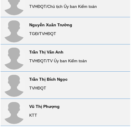
liệu
TVHĐQT/Chủ tịch Ủy ban Kiểm toán
Tâm
lý
Nguyễn Xuân Trường
TIÊU
thị
DÙNG
TGĐ/TVHĐQT
trường
KHÔNG
THIẾT
YẾU
Trần Thị Vân Anh
TVHĐQT/TV Ủy ban Kiểm toán
Trần Thị Bích Ngọc
TIÊU
DÙNG
TVHĐQT
THIẾT
YẾU
Vũ Thị Phượng
KTT
CHĂM