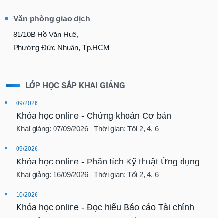
Sách
Văn phòng giao dịch
tài
chính
81/10B Hồ Văn Huê,
Phường Đức Nhuận, Tp.HCM
Công
LỚP HỌC SẮP KHAI GIẢNG
cụ
đầu
09/2026
tư
Khóa học online - Chứng khoán Cơ bản
Khai giảng: 07/09/2026 | Thời gian: Tối 2, 4, 6
09/2026
Truyền
Khóa học online - Phân tích Kỹ thuật Ứng dụng
thông
Khai giảng: 16/09/2026 | Thời gian: Tối 2, 4, 6
tài
chính
10/2026
Khóa học online - Đọc hiểu Báo cáo Tài chính