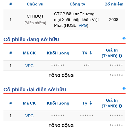
#
Chức vụ
Công ty
Bổ nhiệm
Trạng
CTCP Đầu tư Thương
thái
CTHĐQT
1
mại Xuất nhập khẩu Việt
2008
NGÀNH
cổ
(Miễn nhiệm)
Phát (HOSE:
VPG
)
phiếu
Cổ phiếu đang sở hữu
Quy
mô
DOANH
Giá trị
thị
NGHIỆP
#
Mã CK
Khối lượng
Tỷ lệ
(Tr.VND)
trường
1
VPG
******
***
******
Niêm
yết
CỔ
TỔNG CỘNG
******
PHIẾU
Niêm
yết
Cổ phiếu đại diện sở hữu
mới
PHÁI
Giá trị
Niêm
#
Mã CK
Khối lượng
Tỷ lệ
SINH
(Tr.VND)
yết
bổ
1
VPG
******
******
******
sung
TRÁI
TỔNG CỘNG
******