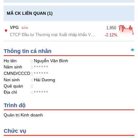
Giá
GIỚI
tích
Đặt
MÃ CK LIÊN QUAN (1)
Biểu
lệnh
đồ
ĐÔNG
Nước
tài
VPG
1,850
BÁN
DƯƠNG
▼
ngoài
chính
CTCP Đầu tư Thương mại Xuất nhập khẩu Việt Phát
-2.12%
Tự
doanh
Thông tin cá nhân
TÀI
CHÍNH
Ảnh
Họ tên
: Nguyễn Văn Bình
CÁ
hưởng
Năm sinh
:
******
NHÂN
chỉ
CMND/CCCD
:
******
số
Nơi sinh
: Hải Dương
Quê quán
:
Biến
PHÂN
Địa chỉ
:
******
động
TÍCH
cổ
Trình độ
VIETSTOCKFINANCE
phiếu
Quản trị Kinh doanh
Giao
dịch
Chức vụ
nội
VĨ
bộ
MÔ