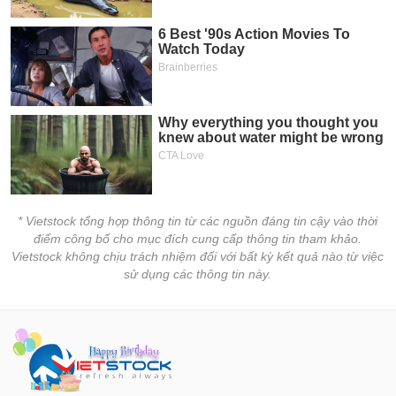
VỤ
TRUYỀN
THÔNG
TIỆN
ÍCH
* Vietstock tổng hợp thông tin từ các nguồn đáng tin cậy vào thời
điểm công bố cho mục đích cung cấp thông tin tham khảo.
BẤT
Vietstock không chịu trách nhiệm đối với bất kỳ kết quả nào từ việc
ĐỘNG
sử dụng các thông tin này.
SẢN
Mã
chứng
khoán
(-)