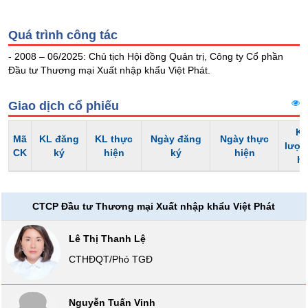
Tổng
VS-
quan
SECTOR
Quá trình công tác
Giao
dịch
- 2008 – 06/2025: Chủ tịch Hội đồng Quản trị, Công ty Cổ phần
Đầu tư Thương mại Xuất nhập khẩu Việt Phát.
Tài
chính
Giao dịch cổ phiếu
NĂNG
Phân
LƯỢNG
tích
Kh
Mã
kỹ
KL đăng
KL thực
Ngày đăng
Ngày thực
lượn
CK
ký
hiện
ký
hiện
thuật
h
Hồ
NGUYÊN
sơ
VẬT
doanh
CTCP Đầu tư Thương mại Xuất nhập khẩu Việt Phát
nghiệp
LIỆU
Lê Thị Thanh Lệ
Tin
tức
CTHĐQT/Phó TGĐ
sự
kiện
CÔNG
NGHIỆP
Nguyễn Tuấn Vinh
Tài