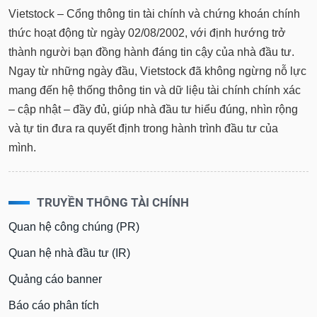
Vietstock – Cổng thông tin tài chính và chứng khoán chính
Tất cả
Cổ phiếu
Chỉ số
Chứng chỉ quỹ
Chứng q
thức hoạt động từ ngày 02/08/2002, với định hướng trở
thành người bạn đồng hành đáng tin cậy của nhà đầu tư.
Lãnh
đạo
Ngay từ những ngày đầu, Vietstock đã không ngừng nỗ lực
(-)
mang đến hệ thống thông tin và dữ liệu tài chính chính xác
– cập nhật – đầy đủ, giúp nhà đầu tư hiểu đúng, nhìn rộng
Tất cả
Người nội bộ
Người liên quan
Cổ đông lớn
và tự tin đưa ra quyết định trong hành trình đầu tư của
Tin
mình.
tức
(-)
TRUYỀN THÔNG TÀI CHÍNH
Bài
Quan hệ công chúng (PR)
viết
của
Quan hệ nhà đầu tư (IR)
tác
giả
Quảng cáo banner
(-)
Báo cáo phân tích