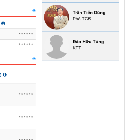
Trần Tiến Dũng
Phó TGĐ
******
Đào Hữu Tùng
******
KTT
)
******
******