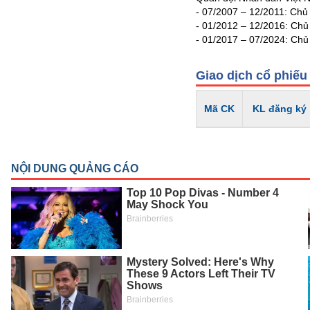
PHIẾU
- 07/2007 – 12/2011: Chủ
- 01/2012 – 12/2016: Chủ
- 01/2017 – 07/2024: Chủ
CÔNG
Giao dịch cổ phiếu
CỤ
ĐẦU
Mã CK
KL đăng ký
TƯ
XUẤT
DỮ
LIỆU
TIN
MỚI
Ngành
(-)