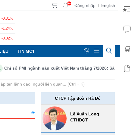
9+
Đăng nhập
English
|
-0.31%
-1.24%
-0.02%
LIỆU
TIN MỚI
hỉ số PMI ngành sản xuất Việt Nam tháng 7/2026: Sản lượng, số l
CTCP Tập đoàn Hà Đô
Lê Xuân Long
CTHĐQT