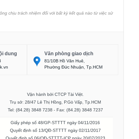
ông chịu trách nhiệm đối với bất kỳ kết quả nào từ việc sử
ội dung
Văn phòng giao dịch
8
81/10B Hồ Văn Huê,
k.vn
Phường Đức Nhuận, Tp.HCM
Vận hành bởi CTCP Tài Việt.
Trụ sở: 28/47 Lê Thị Hồng, P.Gò Vấp, Tp.HCM
Tel: (84.28) 3848 7238 - Fax: (84.28) 3848 7237
Giấy phép số 48/GP-STTTT ngày 04/11/2016
Quyết định số 13/QĐ-STTTT ngày 02/11/2017
Quyết định số 06/QĐ-STTTT-ICP ngày 20/07/2023