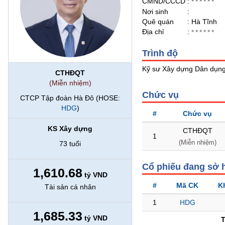
CMND/CCCD
:
******
Nơi sinh
:
Quê quán
: Hà Tĩnh
BẤT
Địa chỉ
:
******
ĐỘNG
SẢN
Trình độ
Kỹ sư Xây dựng Dân dụng
CTHĐQT
TÀI
(Miễn nhiệm)
CHÍNH
Chức vụ
CTCP Tập đoàn Hà Đô (HOSE:
HDG
)
#
Chức vụ
HÀNG
KS Xây dựng
CTHĐQT
HÓA
1
(Miễn nhiệm)
73 tuổi
Cổ phiếu đang sở 
1,610.68
KINH
tỷ VND
TẾ
#
Mã CK
K
Tài sản cá nhân
1
HDG
1,685.33
THẾ
tỷ VND