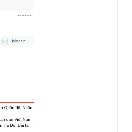
******
******
Thông tin
uan Quân đội Nhân
hân dân Việt Nam.
n Hà Đô, Đại tá