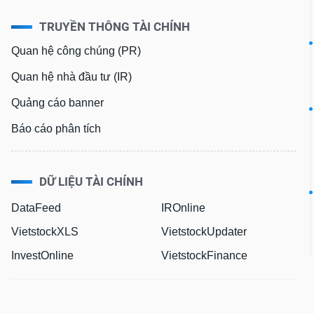
TRUYỀN THÔNG TÀI CHÍNH
Quan hệ công chúng (PR)
TIÊU
Quan hệ nhà đầu tư (IR)
DÙNG
KHÔNG
Quảng cáo banner
THIẾT
YẾU
Báo cáo phân tích
DỮ LIỆU TÀI CHÍNH
TIÊU
DataFeed
IROnline
DÙNG
THIẾT
VietstockXLS
VietstockUpdater
YẾU
InvestOnline
VietstockFinance
CHĂM