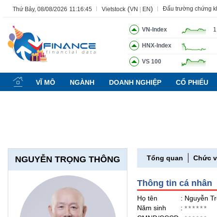
(
)
Đấu trường chứng 
Thứ Bảy, 08/08/2026
11:16:46
Vietstock
VN
|
EN
VN-Index
1
HNX-Index
Tất cả
Tính năng
Ngành
Mã chứng khoán
Lãnh đạ
VS 100
Tính
năng
VĨ MÔ
NGÀNH
DOANH NGHIỆP
CỔ PHIẾU
(-)
VIETSTOCK
CHỨNG
Tổng quan
Chức 
NGUYỄN TRỌNG THÔNG
KHOÁN
Thông tin cá nhân
DOANH
Họ tên
: Nguyễn T
NGHIỆP
Năm sinh
:
******