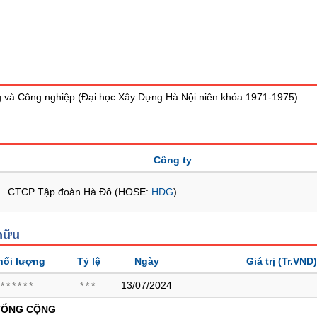
 và Công nghiệp (Đại học Xây Dựng Hà Nội niên khóa 1971-1975)
Công ty
CTCP Tập đoàn Hà Đô (HOSE:
HDG
)
hữu
hối lượng
Tỷ lệ
Ngày
Giá trị
(Tr.VND)
13/07/2024
******
***
TỔNG CỘNG