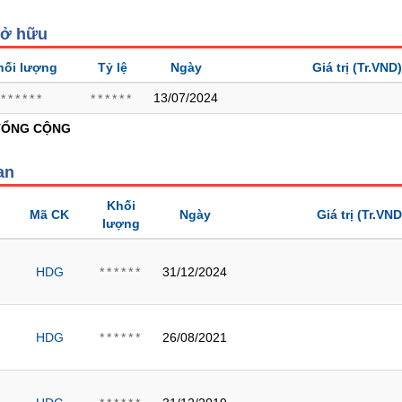
sở hữu
hối lượng
Tỷ lệ
Ngày
Giá trị
(Tr.VND)
13/07/2024
******
******
TỔNG CỘNG
an
Khối
Mã CK
Ngày
Giá trị
(Tr.VND
lượng
g
HDG
31/12/2024
******
HDG
26/08/2021
******
g