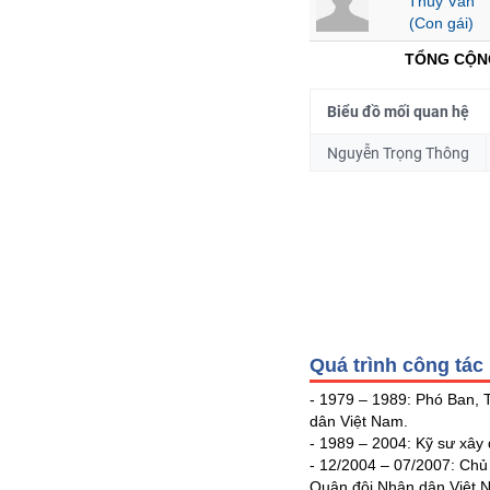
Thùy Vân
(Con gái)
TỔNG CỘN
NGÀNH
Biểu đồ mối quan hệ
Nguyễn Trọng Thông
DOANH
NGHIỆP
CỔ
PHIẾU
Quá trình công tác
PHÁI
SINH
- 1979 – 1989: Phó Ban,
dân Việt Nam.
- 1989 – 2004: Kỹ sư xây
- 12/2004 – 07/2007: Chủ
TRÁI
Quân đội Nhân dân Việt 