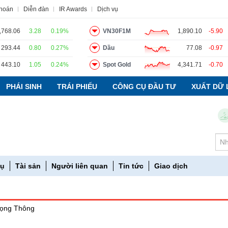
khoán
Diễn đàn
IR Awards
Dịch vụ
,768.06
3.28
0.19%
VN30F1M
1,890.10
-5.90
293.44
0.80
0.27%
Dầu
77.08
-0.97
o
Tin tức
Báo cáo phân tích
Thuật ngữ
Dịch vụ
443.10
1.05
0.24%
Spot Gold
4,341.71
-0.70
PHÁI SINH
TRÁI PHIẾU
CÔNG CỤ ĐẦU TƯ
XUẤT DỮ 
C
vụ
Tài sản
Người liên quan
Tin tức
Giao dịch
rọng Thông