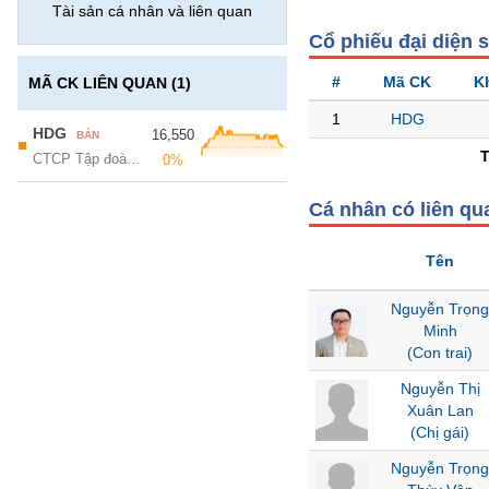
GIỚI
Tài sản cá nhân và liên quan
Cổ phiếu đại diện 
ĐÔNG
#
Mã CK
K
MÃ CK LIÊN QUAN (1)
DƯƠNG
1
HDG
HDG
16,550
BÁN
■
CTCP Tập đoàn Hà Đô
0%
TÀI
CHÍNH
Cá nhân có liên qu
CÁ
NHÂN
Tên
Nguyễn Trọn
PHÂN
Minh
TÍCH
(Con trai)
VIETSTOCKFINANCE
Nguyễn Thị
Xuân Lan
(Chị gái)
VĨ
Nguyễn Trọn
MÔ