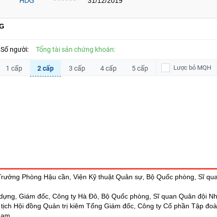
HDG
31/12/2019
******
G
Số người:
Tổng tài sản chứng khoán:
Lược bỏ MQH
1 cấp
2 cấp
3 cấp
4 cấp
5 cấp
 Trưởng Phòng Hậu cần, Viện Kỹ thuật Quân sự, Bộ Quốc phòng, Sĩ q
 dựng, Giám đốc, Công ty Hà Đô, Bộ Quốc phòng, Sĩ quan Quân đội N
 tịch Hội đồng Quản trị kiêm Tổng Giám đốc, Công ty Cổ phần Tập đoà
Nam.