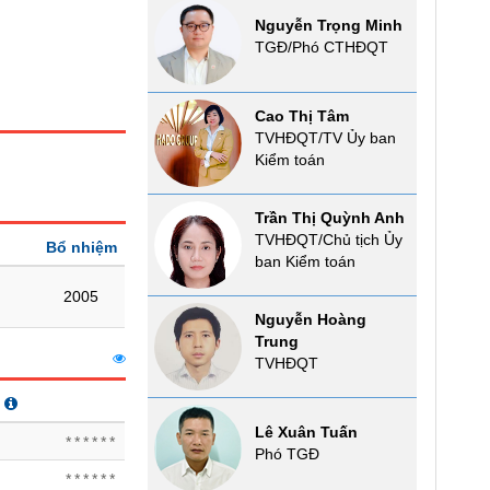
Nguyễn Trọng Minh
TGĐ/Phó CTHĐQT
Cao Thị Tâm
TVHĐQT/TV Ủy ban
Kiểm toán
Trần Thị Quỳnh Anh
TVHĐQT/Chủ tịch Ủy
Bổ nhiệm
ban Kiểm toán
2005
Nguyễn Hoàng
Trung
TVHĐQT
Lê Xuân Tuấn
******
Phó TGĐ
******