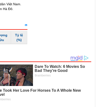
 dân Việt Nam.
àn Hà Đô.
ượng
Tỷ lệ
hữu
(%)