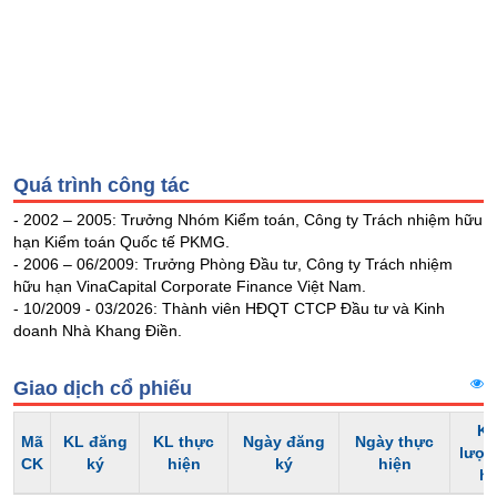
Tổng
VS-
quan
SECTOR
Giao
dịch
Tài
chính
NĂNG
Phân
Quá trình công tác
LƯỢNG
tích
- 2002 – 2005: Trưởng Nhóm Kiểm toán, Công ty Trách nhiệm hữu
kỹ
hạn Kiểm toán Quốc tế PKMG.
thuật
- 2006 – 06/2009: Trưởng Phòng Đầu tư, Công ty Trách nhiệm
Hồ
hữu hạn VinaCapital Corporate Finance Việt Nam.
NGUYÊN
sơ
- 10/2009 - 03/2026: Thành viên HĐQT CTCP Đầu tư và Kinh
VẬT
doanh
doanh Nhà Khang Điền.
nghiệp
LIỆU
Giao dịch cổ phiếu
Tin
tức
Kh
sự
Mã
KL đăng
KL thực
Ngày đăng
Ngày thực
lượn
kiện
CK
ký
hiện
ký
hiện
CÔNG
h
NGHIỆP
Tài