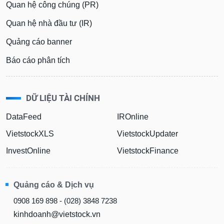
Quan hệ công chúng (PR)
Dữ
Quan hệ nhà đầu tư (IR)
liệu
tài
Quảng cáo banner
chính
Báo cáo phân tích
DỮ LIỆU TÀI CHÍNH
DataFeed
IROnline
VietstockXLS
VietstockUpdater
InvestOnline
VietstockFinance
Quảng cáo & Dịch vụ
0908 169 898 - (028) 3848 7238
kinhdoanh@vietstock.vn