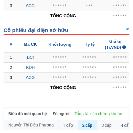
Hủy
PHIẾU
3
ACG
******
***
******
niêm
yết
TỔNG CỘNG
******
Theo
CÔNG
dõi
Cổ phiếu đại diện sở hữu
CỤ
đặc
ĐẦU
Giá trị
biệt
#
Mã CK
Khối lượng
Tỷ lệ
TƯ
(Tr.VND)
Không
1
BCI
được
******
******
******
ký
2
KDH
******
******
******
XUẤT
quỹ
DỮ
3
ACG
******
******
******
Danh
LIỆU
mục
TỔNG CỘNG
******
ETF
TIN
Cổ
MỚI
phiếu
Biểu đồ mối quan hệ
Số người:
Tổng tài sản chứng khoán:
chi
Ngành
tiết
Nguyễn Thị Diệu Phương
1 cấp
2 cấp
3 cấp
4 cấp
(-)