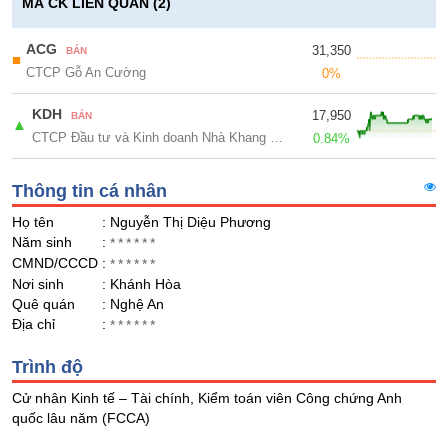
Giá
GIỚI
MÃ CK LIÊN QUAN (2)
tích
Đặt
Biểu
ACG
31,350
lệnh
BÁN
■
đồ
CTCP Gỗ An Cường
ĐÔNG
0%
Nước
tài
DƯƠNG
ngoài
chính
KDH
17,950
BÁN
▲
Tự
CTCP Đầu tư và Kinh doanh Nhà Khang Điền
0.84%
doanh
TÀI
CHÍNH
Thông tin cá nhân
Ảnh
CÁ
hưởng
Họ tên
: Nguyễn Thị Diệu Phương
NHÂN
chỉ
Năm sinh
:
******
số
CMND/CCCD
:
******
Nơi sinh
: Khánh Hòa
Biến
PHÂN
Quê quán
: Nghệ An
động
TÍCH
Địa chỉ
:
******
cổ
VIETSTOCKFINANCE
phiếu
Trình độ
Giao
Cử nhân Kinh tế – Tài chính, Kiểm toán viên Công chứng Anh
dịch
quốc lâu năm (FCCA)
nội
VĨ
bộ
MÔ