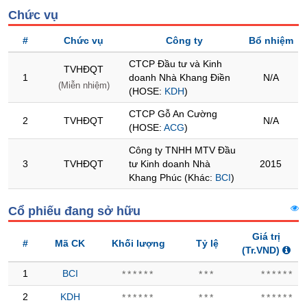
Chức vụ
Trạng
thái
#
Chức vụ
Công ty
Bổ nhiệm
NGÀNH
cổ
CTCP Đầu tư và Kinh
phiếu
TVHĐQT
1
doanh Nhà Khang Điền
N/A
(Miễn nhiệm)
(HOSE:
KDH
)
Quy
mô
DOANH
CTCP Gỗ An Cường
2
TVHĐQT
N/A
thị
NGHIỆP
(HOSE:
ACG
)
trường
Công ty TNHH MTV Đầu
Niêm
3
TVHĐQT
tư Kinh doanh Nhà
2015
yết
CỔ
Khang Phúc (Khác:
BCI
)
PHIẾU
Niêm
yết
Cổ phiếu đang sở hữu
mới
PHÁI
Giá trị
#
Mã CK
Khối lượng
Tỷ lệ
Niêm
SINH
(Tr.VND)
yết
bổ
1
BCI
******
***
******
sung
2
KDH
******
***
******
TRÁI