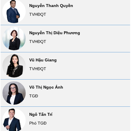
SÓC
Nguyễn Thanh Quyền
SỨC
TVHĐQT
KHỎE
Nguyễn Thị Diệu Phương
TVHĐQT
TÀI
CHÍNH
Vũ Hậu Giang
TVHĐQT
CÔNG
Võ Thị Ngọc Ánh
NGHỆ
THÔNG
TGĐ
TIN
Ngô Tấn Trí
Phó TGĐ
DỊCH