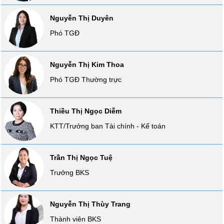
VỤ
Nguyễn Thị Duyên
TRUYỀN
THÔNG
Phó TGĐ
Nguyễn Thị Kim Thoa
Phó TGĐ Thường trực
TIỆN
ÍCH
Thiều Thị Ngọc Diễm
KTT/Trưởng ban Tài chính - Kế toán
BẤT
ĐỘNG
Trần Thị Ngọc Tuệ
SẢN
Trưởng BKS
Mã
chứng
Nguyễn Thị Thùy Trang
khoán
(-)
Thành viên BKS