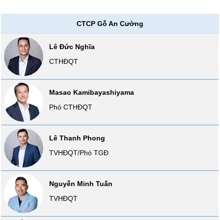
liệu
CTCP Gỗ An Cường
Tâm
lý
TIÊU
Lê Đức Nghĩa
thị
DÙNG
trường
CTHĐQT
KHÔNG
THIẾT
YẾU
Masao Kamibayashiyama
Phó CTHĐQT
TIÊU
Lê Thanh Phong
DÙNG
TVHĐQT/Phó TGĐ
THIẾT
YẾU
Nguyễn Minh Tuấn
TVHĐQT
CHĂM