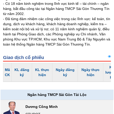
Tổng
- Có 18 năm kinh nghiệm trong lĩnh vực kinh tế – tài chính – ngân
VS-
quan
hàng, bắt đầu công tác tại Ngân hàng TMCP Sài Gòn Thương Tín
SECTOR
từ năm 2002.
Giao
- Đã từng đảm nhiệm các công việc trong các lĩnh vực: kế toán, tín
dịch
dụng, dịch vụ khách hàng, khách hàng doanh nghiệp, kiểm tra –
Tài
kiểm soát nội bộ và xử lý nợ; có 11 năm kinh nghiệm quản lý, điều
chính
hành tại Phòng Giao dịch, các Phòng nghiệp vụ Chi nhánh, Văn
NĂNG
phòng Khu vực TP.HCM, Khu vực Nam Trung Bộ & Tây Nguyên và
Phân
toàn hệ thống Ngân hàng TMCP Sài Gòn Thương Tín.
LƯỢNG
tích
kỹ
thuật
Giao dịch cổ phiếu
Hồ
Kh
Mã
KL đăng
KL thực
Ngày đăng
Ngày thực
NGUYÊN
sơ
lượn
CK
ký
hiện
ký
hiện
VẬT
doanh
h
nghiệp
LIỆU
Tin
tức
Ngân hàng TMCP Sài Gòn Tài Lộc
sự
kiện
CÔNG
Dương Công Minh
NGHIỆP
Tài