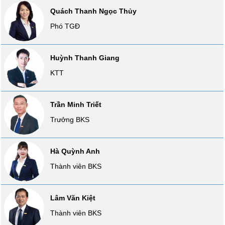
Quách Thanh Ngọc Thủy
Tất cả
Cổ phiếu
Chỉ số
Chứng chỉ quỹ
Chứng q
Phó TGĐ
Lãnh
đạo
(-)
Huỳnh Thanh Giang
KTT
Tất cả
Người nội bộ
Người liên quan
Cổ đông lớn
Tin
Trần Minh Triết
tức
Trưởng BKS
(-)
Hà Quỳnh Anh
Bài
viết
Thành viên BKS
của
tác
giả
Lâm Văn Kiệt
(-)
Thành viên BKS