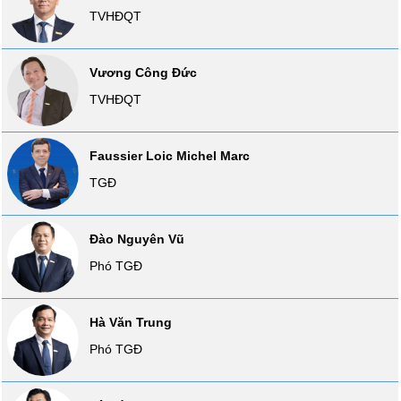
SÓC
TVHĐQT
SỨC
KHỎE
Vương Công Đức
TVHĐQT
TÀI
Faussier Loic Michel Marc
CHÍNH
TGĐ
Đào Nguyên Vũ
CÔNG
Phó TGĐ
NGHỆ
THÔNG
TIN
Hà Văn Trung
Phó TGĐ
DỊCH