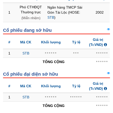
Phó CTHĐQT
Ngân hàng TMCP Sài
Trạng
Thường trực
1
Gòn Tài Lộc (HOSE:
2002
thái
STB
)
NGÀNH
(Miễn nhiệm)
cổ
phiếu
Cổ phiếu đang sở hữu
Quy
mô
Giá trị
DOANH
#
Mã CK
Khối lượng
Tỷ lệ
thị
(Tr.VND)
NGHIỆP
trường
1
STB
******
***
******
Niêm
TỔNG CỘNG
******
yết
CỔ
PHIẾU
Niêm
Cổ phiếu đại diện sở hữu
yết
mới
Giá trị
#
Mã CK
Khối lượng
Tỷ lệ
PHÁI
(Tr.VND)
Niêm
SINH
yết
1
STB
******
******
******
bổ
TỔNG CỘNG
sung
******
TRÁI