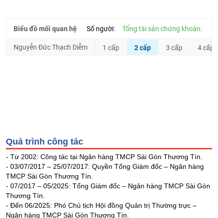
Hủy
PHIẾU
niêm
yết
Biểu đồ mối quan hệ
Số người:
Tổng tài sản chứng khoán:
Theo
Nguyễn Đức Thạch Diễm
1 cấp
2 cấp
3 cấp
4 cấp
CÔNG
dõi
CỤ
đặc
ĐẦU
biệt
TƯ
Không
được
ký
XUẤT
quỹ
DỮ
Danh
LIỆU
Quá trình công tác
mục
ETF
- Từ 2002: Công tác tại Ngân hàng TMCP Sài Gòn Thương Tín.
TIN
- 03/07/2017 – 25/07/2017: Quyền Tổng Giám đốc – Ngân hàng
Cổ
MỚI
TMCP Sài Gòn Thương Tín.
phiếu
- 07/2017 – 05/2025: Tổng Giám đốc – Ngân hàng TMCP Sài Gòn
chi
Thương Tín.
Ngành
tiết
- Đến 06/2025: Phó Chủ tịch Hội đồng Quản trị Thường trực –
(-)
Ngân hàng TMCP Sài Gòn Thương Tín.