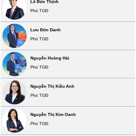
Lê Đức Thịnh
VỤ
Phó TGĐ
TRUYỀN
THÔNG
Lưu Đức Danh
Phó TGĐ
TIỆN
ÍCH
Nguyễn Hoàng Hải
Phó TGĐ
BẤT
Nguyễn Thị Kiều Anh
ĐỘNG
Phó TGĐ
SẢN
Mã
Nguyễn Thị Kim Oanh
chứng
Phó TGĐ
khoán
(-)