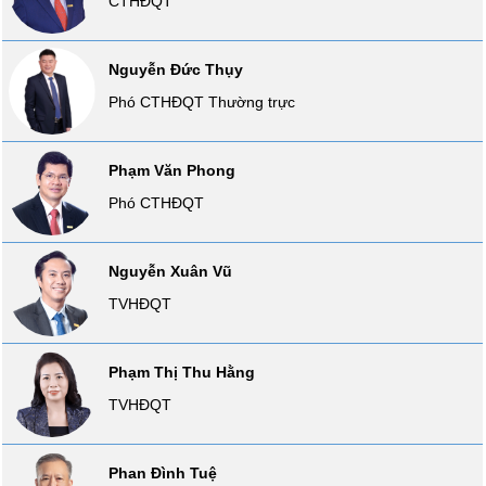
CTHĐQT
liệu
Tâm
Nguyễn Đức Thụy
lý
TIÊU
Phó CTHĐQT Thường trực
thị
DÙNG
trường
KHÔNG
THIẾT
Phạm Văn Phong
YẾU
Phó CTHĐQT
Nguyễn Xuân Vũ
TIÊU
TVHĐQT
DÙNG
THIẾT
YẾU
Phạm Thị Thu Hằng
TVHĐQT
Phan Đình Tuệ
CHĂM