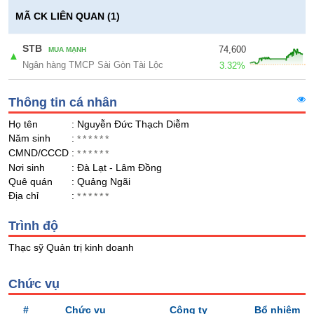
Giá
GIỚI
tích
MÃ CK LIÊN QUAN (1)
Đặt
Biểu
lệnh
đồ
STB
74,600
MUA MẠNH
ĐÔNG
▲
Nước
tài
Ngân hàng TMCP Sài Gòn Tài Lộc
DƯƠNG
3.32%
ngoài
chính
Tự
Thông tin cá nhân
doanh
TÀI
Họ tên
: Nguyễn Đức Thạch Diễm
CHÍNH
Ảnh
Năm sinh
:
******
CÁ
hưởng
CMND/CCCD
:
******
NHÂN
chỉ
Nơi sinh
: Đà Lạt - Lâm Đồng
số
Quê quán
: Quảng Ngãi
Địa chỉ
:
******
Biến
PHÂN
động
TÍCH
Trình độ
cổ
VIETSTOCKFINANCE
phiếu
Thạc sỹ Quản trị kinh doanh
Giao
dịch
Chức vụ
nội
VĨ
#
Chức vụ
Công ty
Bổ nhiệm
bộ
MÔ