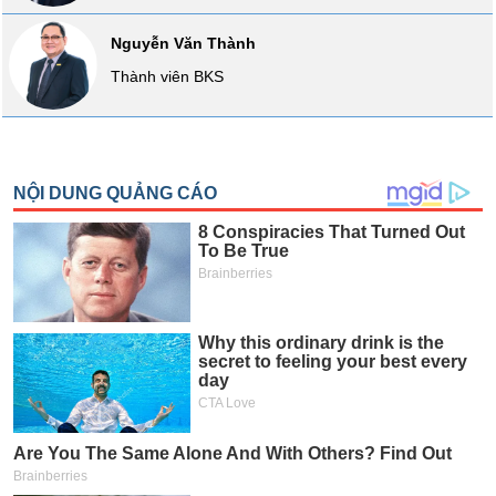
Báo
cáo
Nguyễn Văn Thành
phân
Thành viên BKS
tích
(-)
Thuật
ngữ
(-)
Dịch
vụ
(-)
Đào
tạo