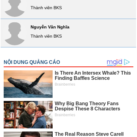
VỤ
Thành viên BKS
TRUYỀN
THÔNG
Nguyễn Văn Nghĩa
Thành viên BKS
TIỆN
ÍCH
BẤT
ĐỘNG
SẢN
Mã
chứng
khoán
(-)