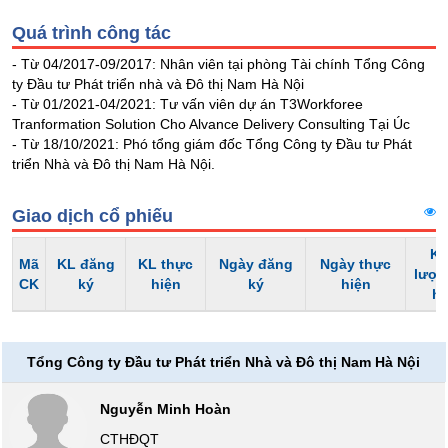
Tổng
VS-
quan
Quá trình công tác
SECTOR
Giao
- Từ 04/2017-09/2017: Nhân viên tại phòng Tài chính Tổng Công
dịch
ty Đầu tư Phát triển nhà và Đô thị Nam Hà Nội
- Từ 01/2021-04/2021: Tư vấn viên dự án T3Workforee
Tài
Tranformation Solution Cho Alvance Delivery Consulting Tại Úc
chính
- Từ 18/10/2021: Phó tổng giám đốc Tổng Công ty Đầu tư Phát
NĂNG
Phân
triển Nhà và Đô thị Nam Hà Nội.
LƯỢNG
tích
kỹ
Giao dịch cổ phiếu
thuật
Kh
Hồ
Mã
KL đăng
KL thực
Ngày đăng
Ngày thực
lượn
NGUYÊN
sơ
CK
ký
hiện
ký
hiện
h
VẬT
doanh
nghiệp
LIỆU
Tin
Tổng Công ty Đầu tư Phát triển Nhà và Đô thị Nam Hà Nội
tức
sự
Nguyễn Minh Hoàn
kiện
CÔNG
CTHĐQT
NGHIỆP
Tài