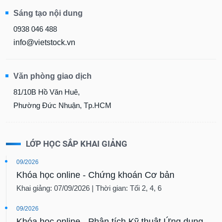
Sáng tạo nội dung
Dữ
liệu
0938 046 488
tài
info@vietstock.vn
chính
Văn phòng giao dịch
81/10B Hồ Văn Huê,
Phường Đức Nhuận, Tp.HCM
LỚP HỌC SẮP KHAI GIẢNG
09/2026
Khóa học online - Chứng khoán Cơ bản
Khai giảng: 07/09/2026 | Thời gian: Tối 2, 4, 6
09/2026
Khóa học online - Phân tích Kỹ thuật Ứng dụng