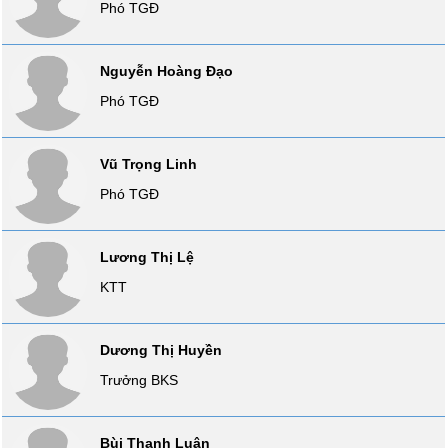
Phó TGĐ
SÓC
SỨC
KHỎE
Nguyễn Hoàng Đạo
Phó TGĐ
TÀI
Vũ Trọng Linh
CHÍNH
Phó TGĐ
Lương Thị Lệ
CÔNG
KTT
NGHỆ
THÔNG
TIN
Dương Thị Huyền
Trưởng BKS
Bùi Thanh Luân
DỊCH