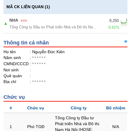
Giá
GIỚI
tích
MÃ CK LIÊN QUAN (1)
Đặt
Biểu
lệnh
đồ
NHA
8,250
BÁN
ĐÔNG
▲
Nước
tài
Tổng Công ty Đầu tư Phát triển Nhà và Đô thị Nam Hà Nội
DƯƠNG
0.61%
ngoài
chính
Tự
Thông tin cá nhân
doanh
TÀI
Họ tên
: Nguyễn Đức Kiên
CHÍNH
Ảnh
Năm sinh
:
******
CÁ
hưởng
CMND/CCCD
:
******
NHÂN
chỉ
Nơi sinh
:
số
Quê quán
:
Địa chỉ
:
******
Biến
PHÂN
động
TÍCH
cổ
Chức vụ
VIETSTOCKFINANCE
phiếu
#
Chức vụ
Công ty
Bổ nhiệm
Giao
dịch
Tổng Công ty Đầu tư
nội
Phát triển Nhà và Đô thị
VĨ
1
Phó TGĐ
N/A
Nam Hà Nội (HOSE:
bộ
MÔ