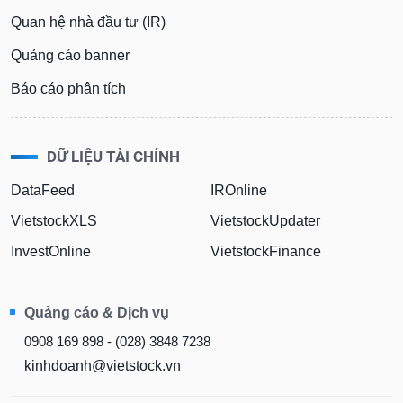
Quan hệ nhà đầu tư (IR)
Sách
tài
Quảng cáo banner
chính
Báo cáo phân tích
Công
DỮ LIỆU TÀI CHÍNH
cụ
đầu
DataFeed
IROnline
tư
VietstockXLS
VietstockUpdater
InvestOnline
VietstockFinance
Truyền
thông
Quảng cáo & Dịch vụ
tài
0908 169 898 - (028) 3848 7238
chính
kinhdoanh@vietstock.vn