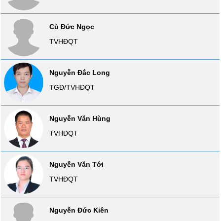
liệu
Cù Đức Ngọc
Tâm
lý
TVHĐQT
TIÊU
thị
DÙNG
trường
KHÔNG
Nguyễn Đắc Long
THIẾT
TGĐ/TVHĐQT
YẾU
Nguyễn Văn Hùng
TVHĐQT
TIÊU
DÙNG
THIẾT
Nguyễn Văn Tới
YẾU
TVHĐQT
Nguyễn Đức Kiên
CHĂM