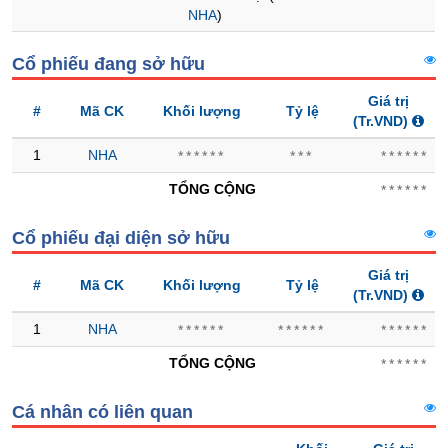
NHA
)
Trạng
thái
Cổ phiếu đang sở hữu
NGÀNH
cổ
phiếu
Giá trị
#
Mã CK
Khối lượng
Tỷ lệ
(Tr.VND)
Quy
1
NHA
mô
******
***
******
DOANH
thị
NGHIỆP
TỔNG CỘNG
******
trường
Niêm
Cổ phiếu đại diện sở hữu
yết
CỔ
PHIẾU
Giá trị
Niêm
#
Mã CK
Khối lượng
Tỷ lệ
(Tr.VND)
yết
mới
1
NHA
******
******
******
PHÁI
Niêm
TỔNG CỘNG
SINH
******
yết
bổ
Cá nhân có liên quan
sung
TRÁI