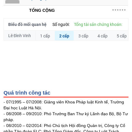
Tổng
VS-
quan
TỔNG CỘNG
******
SECTOR
Giao
dịch
Biểu đồ mối quan hệ
Số người:
Tổng tài sản chứng khoán:
Tài
Lê Đình Vinh
1 cấp
2 cấp
3 cấp
4 cấp
5 cấp
chính
NĂNG
Phân
LƯỢNG
tích
kỹ
thuật
Hồ
NGUYÊN
sơ
VẬT
doanh
Quá trình công tác
nghiệp
LIỆU
- 07/1995 – 07/2008: Giảng viên Khoa Pháp luật Kinh tế, Trường
Tin
Đại học Luật Hà Nội.
tức
- 08/2008 – 09/2010: Phó Trưởng Ban Thư ký Lãnh đạo Bộ, Bộ Tư
sự
pháp.
kiện
CÔNG
- 08/2010 – 02/2014: Phó Chủ tịch Hội đồng Quản trị, Công ty Cổ
NGHIỆP
Tài
phần Tập đoàn FLC; Phó Tổng Giám đốc, Công ty Luật Trách