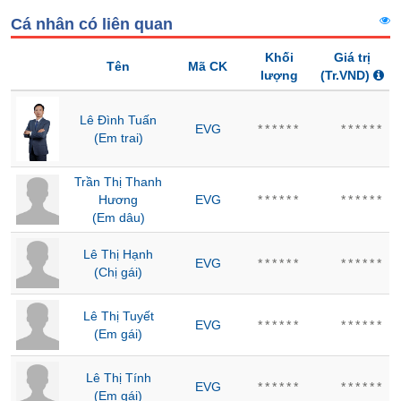
Hủy
PHIẾU
Cá nhân có liên quan
niêm
yết
Khối
Giá trị
Tên
Mã CK
Theo
lượng
(Tr.VND)
CÔNG
dõi
CỤ
đặc
Lê Đình Tuấn
ĐẦU
biệt
EVG
******
******
(Em trai)
TƯ
Không
được
Trần Thị Thanh
ký
Hương
EVG
******
******
XUẤT
quỹ
(Em dâu)
DỮ
Danh
LIỆU
Lê Thị Hạnh
mục
EVG
******
******
(Chị gái)
ETF
TIN
Cổ
Lê Thị Tuyết
MỚI
EVG
******
******
phiếu
(Em gái)
chi
Ngành
tiết
Lê Thị Tính
(-)
EVG
******
******
(Em gái)