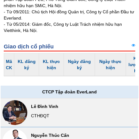
nhiệm hữu hạn SMiC, Hà Nội.
liệu
- Từ 09/2011: Chủ tịch Hội đồng Quản trị, Công ty Cổ phần Đầu tư
Tâm
Everland.
lý
- Từ 05/2014: Giám đốc, Công ty Luật Trách nhiệm hữu hạn
TIÊU
Vietthink, Hà Nội.
thị
DÙNG
trường
KHÔNG
Giao dịch cổ phiếu
THIẾT
YẾU
Kh
Mã
KL đăng
KL thực
Ngày đăng
Ngày thực
lượn
CK
ký
hiện
ký
hiện
h
TIÊU
CTCP Tập đoàn EverLand
DÙNG
THIẾT
YẾU
Lê Đình Vinh
CTHĐQT
Nguyễn Thúc Cẩn
CHĂM