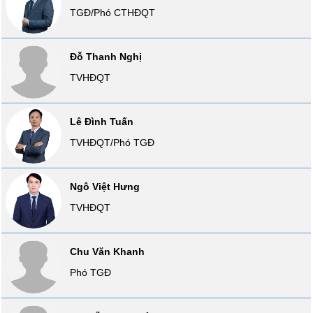
SÓC
TGĐ/Phó CTHĐQT
SỨC
KHỎE
Đỗ Thanh Nghị
TVHĐQT
TÀI
Lê Đình Tuấn
CHÍNH
TVHĐQT/Phó TGĐ
Ngô Việt Hưng
CÔNG
TVHĐQT
NGHỆ
THÔNG
TIN
Chu Văn Khanh
Phó TGĐ
DỊCH