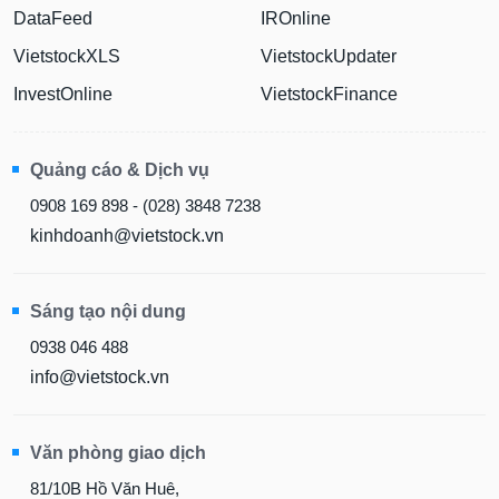
DataFeed
IROnline
Dữ
liệu
VietstockXLS
VietstockUpdater
tài
InvestOnline
VietstockFinance
chính
Quảng cáo & Dịch vụ
0908 169 898 - (028) 3848 7238
kinhdoanh@vietstock.vn
Sáng tạo nội dung
0938 046 488
info@vietstock.vn
Văn phòng giao dịch
81/10B Hồ Văn Huê,