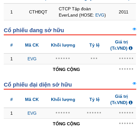
CTCP Tập đoàn
Trạng
1
CTHĐQT
2011
EverLand (HOSE:
EVG
)
thái
NGÀNH
cổ
Cổ phiếu đang sở hữu
phiếu
Giá trị
Quy
#
Mã CK
Khối lượng
Tỷ lệ
(Tr.VND)
mô
DOANH
thị
NGHIỆP
1
EVG
******
***
******
trường
TỔNG CỘNG
******
Niêm
yết
CỔ
Cổ phiếu đại diện sở hữu
PHIẾU
Niêm
yết
Giá trị
#
Mã CK
Khối lượng
Tỷ lệ
mới
(Tr.VND)
PHÁI
Niêm
1
EVG
******
******
******
SINH
yết
TỔNG CỘNG
******
bổ
sung
TRÁI