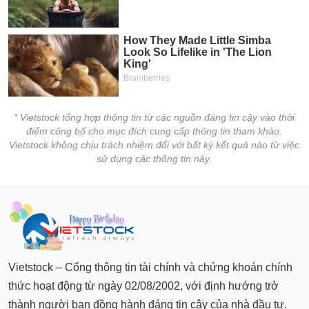
Báo
cáo
phân
tích
(-)
Thuật
* Vietstock tổng hợp thông tin từ các nguồn đáng tin cậy vào thời
ngữ
điểm công bố cho mục đích cung cấp thông tin tham khảo.
(-)
Vietstock không chịu trách nhiệm đối với bất kỳ kết quả nào từ việc
sử dụng các thông tin này.
Dịch
vụ
(-)
Đào
tạo
Vietstock – Cổng thông tin tài chính và chứng khoán chính
thức hoạt động từ ngày 02/08/2002, với định hướng trở
thành người bạn đồng hành đáng tin cậy của nhà đầu tư.