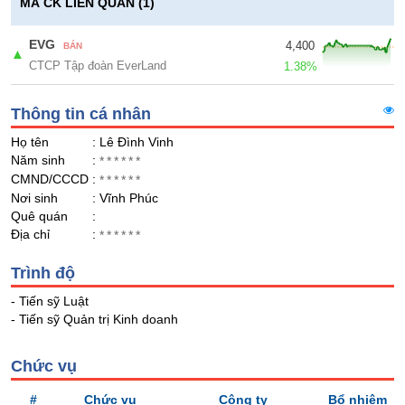
Giá
GIỚI
MÃ CK LIÊN QUAN (1)
tích
Đặt
Biểu
EVG
4,400
lệnh
BÁN
▲
đồ
CTCP Tập đoàn EverLand
ĐÔNG
1.38%
Nước
tài
DƯƠNG
ngoài
chính
Thông tin cá nhân
Tự
Họ tên
: Lê Đình Vinh
doanh
TÀI
Năm sinh
:
******
CHÍNH
Ảnh
CMND/CCCD
:
******
CÁ
hưởng
Nơi sinh
: Vĩnh Phúc
NHÂN
chỉ
Quê quán
:
số
Địa chỉ
:
******
Biến
PHÂN
Trình độ
động
TÍCH
cổ
- Tiến sỹ Luật
VIETSTOCKFINANCE
phiếu
- Tiến sỹ Quản trị Kinh doanh
Giao
dịch
Chức vụ
nội
VĨ
#
Chức vụ
Công ty
Bổ nhiệm
bộ
MÔ