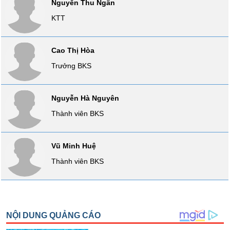
Nguyễn Thu Ngân
VỤ
KTT
TRUYỀN
THÔNG
Cao Thị Hòa
Trưởng BKS
TIỆN
ÍCH
Nguyễn Hà Nguyên
Thành viên BKS
BẤT
Vũ Minh Huệ
ĐỘNG
Thành viên BKS
SẢN
Mã
chứng
khoán
(-)