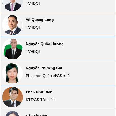
TVHĐQT
SÓC
SỨC
KHỎE
Võ Quang Long
TVHĐQT
TÀI
Nguyễn Quốc Hương
CHÍNH
TVHĐQT
Nguyễn Phương Chi
CÔNG
Phụ trách Quản trị/GĐ khối
NGHỆ
THÔNG
TIN
Phan Như Bích
KTT/GĐ Tài chính
DỊCH