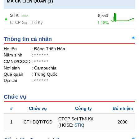
Giá
GIỚI
MÃ CK LIÊN QUAN (1)
tích
Đặt
Biểu
STK
8,550
lệnh
MUA
▲
đồ
CTCP Sợi Thế Kỷ
ĐÔNG
1.18%
Nước
tài
DƯƠNG
ngoài
chính
Thông tin cá nhân
Tự
Họ tên
: Đặng Triệu Hòa
doanh
TÀI
Năm sinh
:
******
CHÍNH
Ảnh
CMND/CCCD
:
******
CÁ
hưởng
Nơi sinh
: Campuchia
NHÂN
chỉ
Quê quán
: Trung Quốc
số
Địa chỉ
:
******
Biến
PHÂN
động
Chức vụ
TÍCH
cổ
VIETSTOCKFINANCE
phiếu
#
Chức vụ
Công ty
Bổ nhiệm
Giao
CTCP Sợi Thế Kỷ
1
CTHĐQT/TGĐ
2000
dịch
(HOSE:
STK
)
nội
VĨ
bộ
MÔ