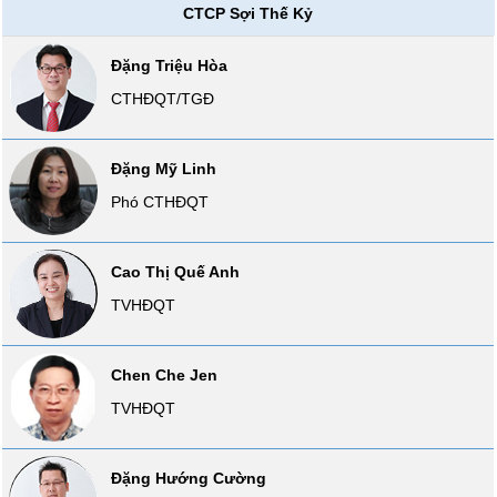
CTCP Sợi Thế Kỷ
liệu
Tâm
Đặng Triệu Hòa
lý
CTHĐQT/TGĐ
TIÊU
thị
DÙNG
trường
KHÔNG
Đặng Mỹ Linh
THIẾT
YẾU
Phó CTHĐQT
Cao Thị Quế Anh
TVHĐQT
TIÊU
DÙNG
THIẾT
Chen Che Jen
YẾU
TVHĐQT
Đặng Hướng Cường
CHĂM