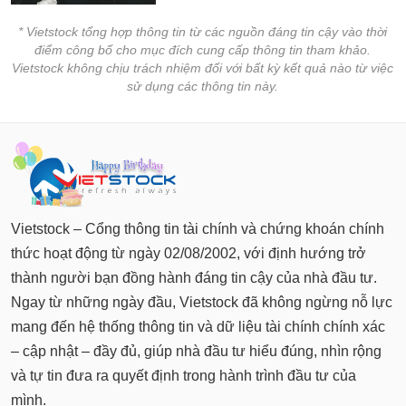
Báo
cáo
* Vietstock tổng hợp thông tin từ các nguồn đáng tin cậy vào thời
phân
điểm công bố cho mục đích cung cấp thông tin tham khảo.
tích
Vietstock không chịu trách nhiệm đối với bất kỳ kết quả nào từ việc
(-)
sử dụng các thông tin này.
Thuật
ngữ
(-)
Vietstock – Cổng thông tin tài chính và chứng khoán chính
Dịch
vụ
thức hoạt động từ ngày 02/08/2002, với định hướng trở
(-)
thành người bạn đồng hành đáng tin cậy của nhà đầu tư.
Ngay từ những ngày đầu, Vietstock đã không ngừng nỗ lực
Đào
mang đến hệ thống thông tin và dữ liệu tài chính chính xác
tạo
– cập nhật – đầy đủ, giúp nhà đầu tư hiểu đúng, nhìn rộng
và tự tin đưa ra quyết định trong hành trình đầu tư của
mình.