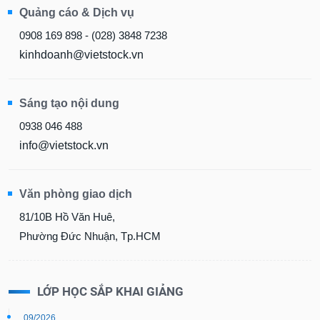
Quảng cáo & Dịch vụ
Dữ
liệu
0908 169 898 - (028) 3848 7238
tài
kinhdoanh@vietstock.vn
chính
Sáng tạo nội dung
0938 046 488
info@vietstock.vn
Văn phòng giao dịch
81/10B Hồ Văn Huê,
Phường Đức Nhuận, Tp.HCM
LỚP HỌC SẮP KHAI GIẢNG
09/2026