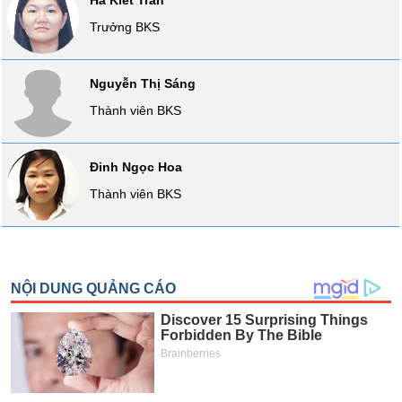
Hà Kiết Trân
VỤ
Trưởng BKS
TRUYỀN
THÔNG
Nguyễn Thị Sáng
Thành viên BKS
TIỆN
ÍCH
Đinh Ngọc Hoa
Thành viên BKS
BẤT
ĐỘNG
SẢN
Mã
chứng
khoán
(-)