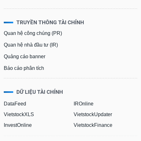
Sách
tài
chính
TRUYỀN THÔNG TÀI CHÍNH
Quan hệ công chúng (PR)
Quan hệ nhà đầu tư (IR)
Công
Quảng cáo banner
cụ
đầu
Báo cáo phân tích
tư
DỮ LIỆU TÀI CHÍNH
Truyền
DataFeed
IROnline
thông
tài
VietstockXLS
VietstockUpdater
chính
InvestOnline
VietstockFinance