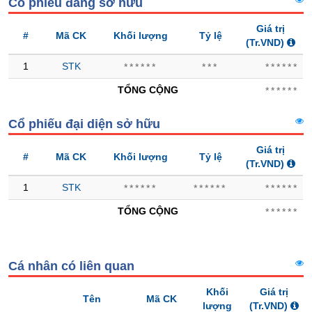
Cổ phiếu đang sở hữu
Trạng
Giá trị
#
Mã CK
Khối lượng
Tỷ lệ
thái
(Tr.VND)
NGÀNH
cổ
1
STK
******
***
******
phiếu
TỔNG CỘNG
******
Quy
mô
DOANH
Cổ phiếu đại diện sở hữu
thị
NGHIỆP
trường
Giá trị
#
Mã CK
Khối lượng
Tỷ lệ
Niêm
(Tr.VND)
yết
CỔ
1
STK
******
******
******
PHIẾU
Niêm
TỔNG CỘNG
yết
******
mới
PHÁI
Niêm
SINH
yết
Cá nhân có liên quan
bổ
Khối
Giá trị
sung
Tên
Mã CK
TRÁI
lượng
(Tr.VND)