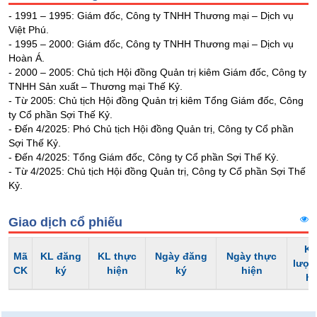
Tổng
VS-
- 1991 – 1995: Giám đốc, Công ty TNHH Thương mại – Dịch vụ
quan
SECTOR
Việt Phú.
Giao
- 1995 – 2000: Giám đốc, Công ty TNHH Thương mại – Dịch vụ
dịch
Hoàn Á.
- 2000 – 2005: Chủ tịch Hội đồng Quản trị kiêm Giám đốc, Công ty
Tài
TNHH Sản xuất – Thương mại Thế Kỷ.
chính
- Từ 2005: Chủ tịch Hội đồng Quản trị kiêm Tổng Giám đốc, Công
NĂNG
Phân
ty Cổ phần Sợi Thế Kỷ.
LƯỢNG
tích
- Đến 4/2025: Phó Chủ tịch Hội đồng Quản trị, Công ty Cổ phần
Sợi Thế Kỷ.
kỹ
- Đến 4/2025: Tổng Giám đốc, Công ty Cổ phần Sợi Thế Kỷ.
thuật
- Từ 4/2025: Chủ tịch Hội đồng Quản trị, Công ty Cổ phần Sợi Thế
Hồ
Kỷ.
NGUYÊN
sơ
VẬT
doanh
Giao dịch cổ phiếu
nghiệp
LIỆU
Tin
Kh
Mã
KL đăng
KL thực
Ngày đăng
Ngày thực
tức
lượn
CK
ký
hiện
ký
hiện
sự
h
kiện
CÔNG
NGHIỆP
Tài