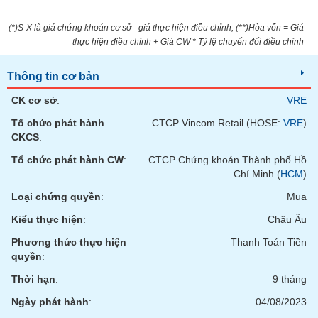
SÓC
SỨC
(*)S-X là giá chứng khoán cơ sở - giá thực hiện điều chỉnh; (**)Hòa vốn = Giá
KHỎE
thực hiện điều chỉnh + Giá CW * Tỷ lệ chuyển đổi điều chỉnh
Thông tin cơ bản
CK cơ sở
:
VRE
TÀI
CHÍNH
Tổ chức phát hành
CTCP Vincom Retail (HOSE:
VRE
)
CKCS
:
Tổ chức phát hành CW
:
CTCP Chứng khoán Thành phố Hồ
Chí Minh (
HCM
)
CÔNG
Loại chứng quyền
:
Mua
NGHỆ
Kiểu thực hiện
:
Châu Âu
THÔNG
TIN
Phương thức thực hiện
Thanh Toán Tiền
quyền
:
Thời hạn
:
9 tháng
Ngày phát hành
:
04/08/2023
DỊCH