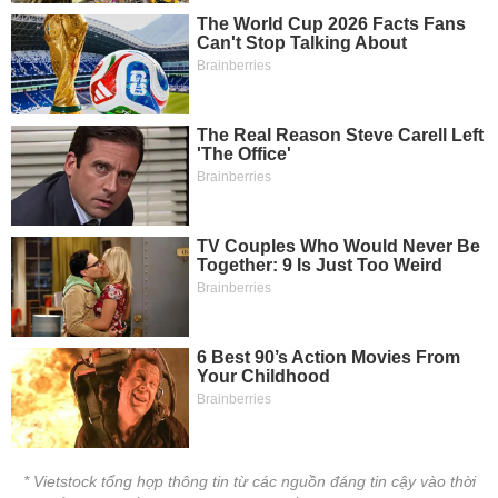
phân
tích
(-)
Thuật
ngữ
(-)
Dịch
vụ
(-)
Đào
tạo
Sách
tài
* Vietstock tổng hợp thông tin từ các nguồn đáng tin cậy vào thời