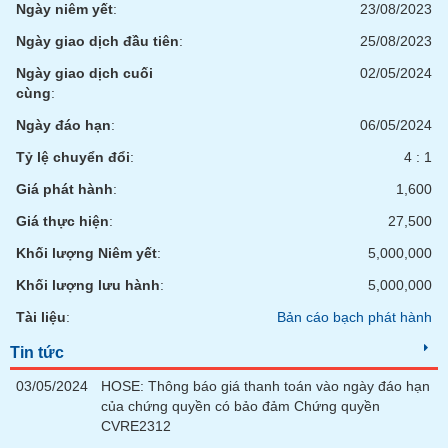
VỤ
Ngày niêm yết
:
23/08/2023
TRUYỀN
Ngày giao dịch đầu tiên
:
25/08/2023
THÔNG
Ngày giao dịch cuối
02/05/2024
cùng
:
Ngày đáo hạn
:
06/05/2024
TIỆN
Tỷ lệ chuyển đổi
:
4 : 1
ÍCH
Giá phát hành
:
1,600
Giá thực hiện
:
27,500
Khối lượng Niêm yết
:
5,000,000
BẤT
Khối lượng lưu hành
:
5,000,000
ĐỘNG
SẢN
Tài liệu
:
Bản cáo bạch phát hành
Tin tức
Mã
chứng
03/05/2024
HOSE: Thông báo giá thanh toán vào ngày đáo hạn
khoán
của chứng quyền có bảo đảm Chứng quyền
(-)
CVRE2312