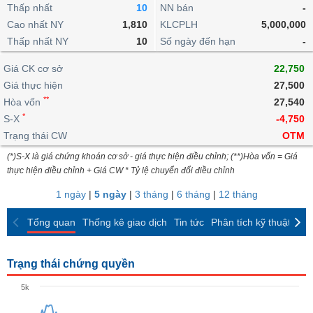
khoản
lai
Thấp nhất
10
NN bán
-
dịch
lỗ
Phân
Vĩ
Thống
Định
Cao nhất NY
1,810
KLCPLH
5,000,000
tích
mô
BẤT
Chứng
IR
Giao
kê
Chứng
giá
Thấp nhất NY
kỹ
10
Số ngày đến hạn
-
ĐỘNG
quyền
Awards
dịch
giao
quyền
thuật
SẢN
Nước
nội
dịch
Trái
Giá CK cơ sở
22,750
ngoài
Tổng
bộ
Bảng
phiếu
Giá thực hiện
27,500
Tin
quan
giá
Đào
doanh
Tự
**
Niên
tức
Hòa vốn
27,540
TÀI
trực
tạo
nghiệp
doanh
Thống
giám
*
S-X
-4,750
CHÍNH
tuyến
kê
Top
Trạng thái CW
OTM
Tài
giao
Bộ
cổ
liệu
(*)S-X là giá chứng khoán cơ sở - giá thực hiện điều chỉnh; (**)Hòa vốn = Giá
dịch
Dịch
lọc
phiếu
cổ
HÀNG
thực hiện điều chỉnh + Giá CW * Tỷ lệ chuyển đổi điều chỉnh
vụ
cổ
Định
đông
HÓA
Bản
phiếu
1 ngày
|
5 ngày
|
3 tháng
|
6 tháng
|
12 tháng
giá
đồ
So
ngành
Tổng quan
Thống kê giao dịch
Tin tức
Phân tích kỹ thuật
CK
sánh
KINH
cổ
Thống
TẾ
phiếu
kê
Trạng thái chứng quyền
giao
Báo
dịch
5k
cáo
THẾ
phân
GIỚI