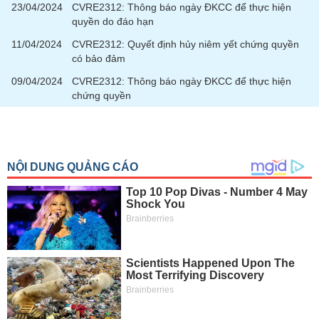
Tất cả
Cổ phiếu
Chỉ số
Chứng chỉ quỹ
Chứng q
23/04/2024
CVRE2312: Thông báo ngày ĐKCC để thực hiện
quyền do đáo hạn
Lãnh
11/04/2024
CVRE2312: Quyết định hủy niêm yết chứng quyền
đạo
có bảo đảm
(-)
09/04/2024
CVRE2312: Thông báo ngày ĐKCC để thực hiện
Tất cả
Người nội bộ
Người liên quan
Cổ đông lớn
chứng quyền
Tin
tức
(-)
Bài
viết
của
tác
giả
(-)
Báo
cáo