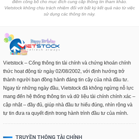
chính
điểm công bố cho mục đích cung cấp thông tin tham khảo.
Vietstock không chịu trách nhiệm đối với bất kỳ kết quả nào từ việc
sử dụng các thông tin này.
Công
cụ
đầu
tư
Vietstock – Cổng thông tin tài chính và chứng khoán chính
thức hoạt động từ ngày 02/08/2002, với định hướng trở
Truyền
thành người bạn đồng hành đáng tin cậy của nhà đầu tư.
thông
Ngay từ những ngày đầu, Vietstock đã không ngừng nỗ lực
tài
mang đến hệ thống thông tin và dữ liệu tài chính chính xác –
chính
cập nhật – đầy đủ, giúp nhà đầu tư hiểu đúng, nhìn rộng và
tự tin đưa ra quyết định trong hành trình đầu tư của mình.
Dữ
liệu
TRUYỀN THÔNG TÀI CHÍNH