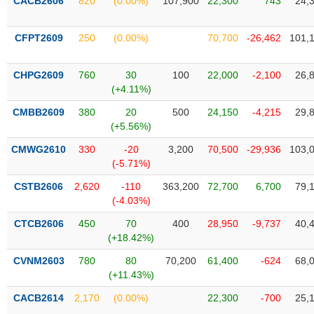
PHIẾU
CACB2606
820
(0.00%)
107,900
22,300
743
24,
Hủy
niêm
yết
CFPT2609
250
(0.00%)
70,700
-26,462
101,
Theo
CÔNG
dõi
CHPG2609
760
30
100
22,000
-2,100
26,
CỤ
đặc
(+4.11%)
ĐẦU
biệt
TƯ
CMBB2609
380
20
500
24,150
-4,215
29,
Không
(+5.56%)
được
CMWG2610
330
-20
3,200
70,500
-29,936
103,
ký
XUẤT
(-5.71%)
quỹ
DỮ
LIỆU
CSTB2606
2,620
-110
363,200
72,700
6,700
79,
Danh
(-4.03%)
mục
ETF
CTCB2606
450
70
400
28,950
-9,737
40,
TIN
(+18.42%)
Cổ
MỚI
phiếu
CVNM2603
780
80
70,200
61,400
-624
68,
chi
(+11.43%)
Ngành
tiết
(-)
CACB2614
2,170
(0.00%)
22,300
-700
25,