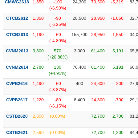
CMWG2618
1,350
-100
24,300
70,500
-5,319
83,
liệu
(-6.90%)
Tâm
CTCB2612
1,350
-90
28,500
28,950
-1,050
32,
lý
(-6.25%)
TIÊU
thị
DÙNG
CTCB2613
1,190
-60
155,700
28,950
-1,550
34,
trường
KHÔNG
(-4.80%)
THIẾT
CVNM2613
3,300
570
3,000
61,400
5,191
65,
YẾU
(+20.88%)
CVNM2614
2,780
130
76,400
61,400
5,191
66,
(+4.91%)
TIÊU
CVPB2616
1,490
-60
400
24,800
-200
27,
DÙNG
(-3.87%)
THIẾT
CVPB2617
1,220
-80
8,400
24,800
-700
29,
YẾU
(-6.15%)
CSTB2620
2,800
(0.00%)
72,700
2,700
81,
CSTB2621
2,590
(0.00%)
72,700
1,200
84,
CHĂM