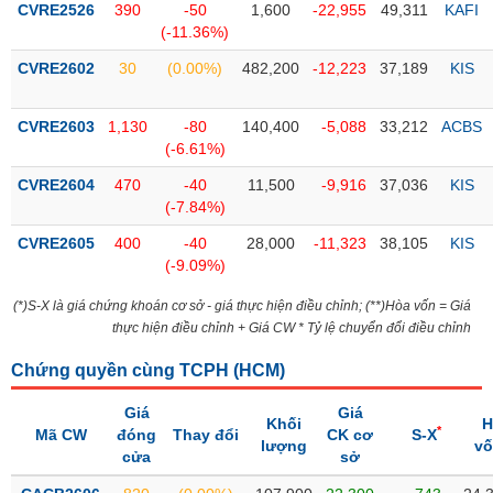
CVRE2526
390
-50
1,600
-22,955
49,311
KAFI
(-11.36%)
Trạng
thái
CVRE2602
30
(0.00%)
482,200
-12,223
37,189
KIS
NGÀNH
cổ
phiếu
CVRE2603
1,130
-80
140,400
-5,088
33,212
ACBS
Quy
(-6.61%)
DOANH
mô
CVRE2604
470
-40
11,500
-9,916
37,036
KIS
NGHIỆP
thị
(-7.84%)
trường
CVRE2605
400
-40
28,000
-11,323
38,105
KIS
Niêm
(-9.09%)
CỔ
yết
PHIẾU
(*)S-X là giá chứng khoán cơ sở - giá thực hiện điều chỉnh; (**)Hòa vốn = Giá
Niêm
thực hiện điều chỉnh + Giá CW * Tỷ lệ chuyển đổi điều chỉnh
yết
mới
Chứng quyền cùng TCPH (
HCM
)
PHÁI
Niêm
SINH
Giá
Giá
yết
Khối
H
*
Mã CW
đóng
Thay đổi
CK cơ
S-X
bổ
lượng
v
cửa
sở
sung
TRÁI