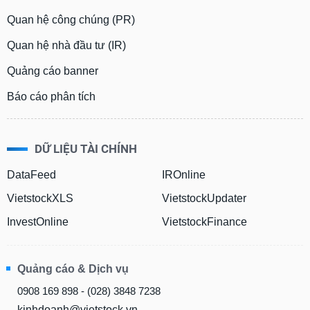
tài
chính
Quan hệ công chúng (PR)
Quan hệ nhà đầu tư (IR)
Quảng cáo banner
Báo cáo phân tích
DỮ LIỆU TÀI CHÍNH
DataFeed
IROnline
VietstockXLS
VietstockUpdater
InvestOnline
VietstockFinance
Quảng cáo & Dịch vụ
0908 169 898 - (028) 3848 7238
kinhdoanh@vietstock.vn