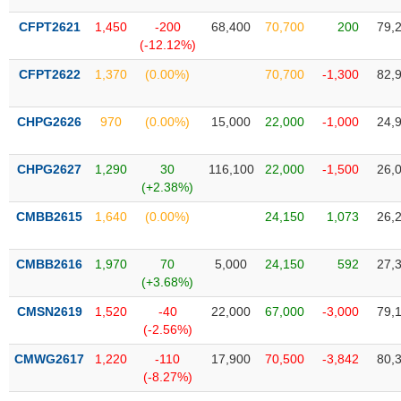
Tổng
VS-
quan
SECTOR
CFPT2621
1,450
-200
68,400
70,700
200
79,
(-12.12%)
Giao
dịch
CFPT2622
1,370
(0.00%)
70,700
-1,300
82,
Tài
chính
CHPG2626
970
(0.00%)
15,000
22,000
-1,000
24,
NĂNG
Phân
LƯỢNG
tích
CHPG2627
1,290
30
116,100
22,000
-1,500
26,
kỹ
(+2.38%)
thuật
CMBB2615
1,640
(0.00%)
24,150
1,073
26,
Hồ
NGUYÊN
sơ
VẬT
CMBB2616
1,970
70
5,000
24,150
592
27,
doanh
LIỆU
(+3.68%)
nghiệp
CMSN2619
1,520
-40
22,000
67,000
-3,000
79,
Tin
(-2.56%)
tức
sự
CMWG2617
1,220
-110
17,900
70,500
-3,842
80,
CÔNG
kiện
(-8.27%)
NGHIỆP
Tài