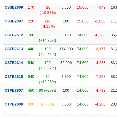
VỤ
CSSB2606
170
-20
3,300
15,050
-949
16,
TRUYỀN
(-10.53%)
THÔNG
CSSB2607
220
-10
100
15,050
-1,838
17,
(-4.35%)
CSTB2612
700
90
2,100
74,600
-6,288
86,
TIỆN
(+14.75%)
ÍCH
CSTB2613
440
100
174,000
74,600
-3,177
81,
(+29.41%)
CSTB2614
540
120
39,000
74,600
-4,288
83,
(+28.57%)
BẤT
ĐỘNG
CSTB2615
640
70
3,300
74,600
-7,288
88,
(+12.28%)
SẢN
CTPB2607
450
90 (+25%)
100
14,600
-4,799
21,
Mã
chứng
khoán
CTPB2608
300
(0.00%)
3,000
14,600
-4,288
20,
(-)