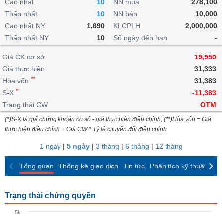
khoản
Cao nhất
10
NN mua
278,100
lai
dịch
lỗ
Phân
Vĩ
Thấp nhất
Thống
10
NN bán
10,000
Định
tích
mô
BẤT
Chứng
IR
Giao
kê
Chứng
Cao nhất NY
1,690
KLCPLH
2,000,000
giá
kỹ
ĐỘNG
quyền
Awards
dịch
giao
quyền
Thấp nhất NY
10
Số ngày đến hạn
-
thuật
SẢN
Nước
nội
dịch
Trái
ngoài
Tổng
bộ
Bảng
Giá CK cơ sở
phiếu
19,950
Tin
quan
giá
Đào
doanh
Giá thực hiện
31,333
Tự
Niên
tức
TÀI
trực
tạo
nghiệp
**
doanh
Hòa vốn
Thống
31,383
giám
CHÍNH
tuyến
kê
*
S-X
-11,383
Top
Tài
giao
Bộ
Trạng thái CW
OTM
cổ
liệu
dịch
Dịch
lọc
phiếu
cổ
(*)S-X là giá chứng khoán cơ sở - giá thực hiện điều chỉnh; (**)Hòa vốn = Giá
HÀNG
vụ
cổ
Định
đông
thực hiện điều chỉnh + Giá CW * Tỷ lệ chuyển đổi điều chỉnh
HÓA
Bản
phiếu
giá
đồ
1 ngày
|
5 ngày
|
3 tháng
|
6 tháng
|
12 tháng
So
ngành
sánh
KINH
Tổng quan
Thống kê giao dịch
Tin tức
Phân tích kỹ thuật
CK
cổ
Thống
TẾ
phiếu
kê
giao
Trạng thái chứng quyền
Báo
dịch
cáo
THẾ
5k
phân
GIỚI