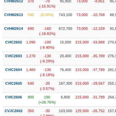
CVHM2612
370
-70
95,900
73,000
-8,851
85,
Tất cả
Cổ phiếu
Chỉ số
Chứng chỉ quỹ
Chứng q
(-15.91%)
CVHM2613
540
(0.00%)
743,100
73,000
-10,768
88,
Lãnh
đạo
(-)
CVHM2614
690
-160
672,700
73,000
-12,159
91,
(-18.82%)
Tất cả
Người nội bộ
Người liên quan
Cổ đông lớn
CVIC2602
1,090
-100
15,000
215,000
-33,888
270,
(-8.40%)
Tin
tức
(-)
CVIC2603
1,270
-130
20,400
215,000
-35,789
276,
(-9.29%)
CVIC2604
1,460
-130
76,400
215,000
-37,789
281,
Bài
(-8.18%)
viết
của
CVIC2605
540
-20
187,300
215,000
-29,567
255,
tác
(-3.57%)
giả
(-)
CVIC2606
900
190
6,800
215,000
-31,789
264,
(+26.76%)
Báo
CVJC2602
350
-30
103,000
125,500
-26,752
157,
cáo