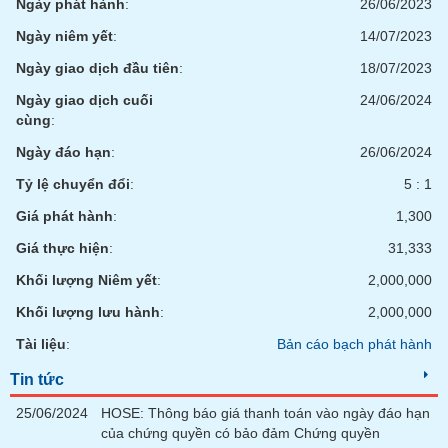
tài
Ngày phát hành
:
26/06/2023
chính
Ngày niêm yết
:
14/07/2023
Ngày giao dịch đầu tiên
:
18/07/2023
Ngày giao dịch cuối
24/06/2024
cùng
:
Ngày đáo hạn
:
26/06/2024
Tỷ lệ chuyển đổi
:
5 : 1
Giá phát hành
:
1,300
Giá thực hiện
:
31,333
Khối lượng Niêm yết
:
2,000,000
Khối lượng lưu hành
:
2,000,000
Tài liệu
:
Bản cáo bạch phát hành
Tin tức
25/06/2024
HOSE: Thông báo giá thanh toán vào ngày đáo hạn
của chứng quyền có bảo đảm Chứng quyền