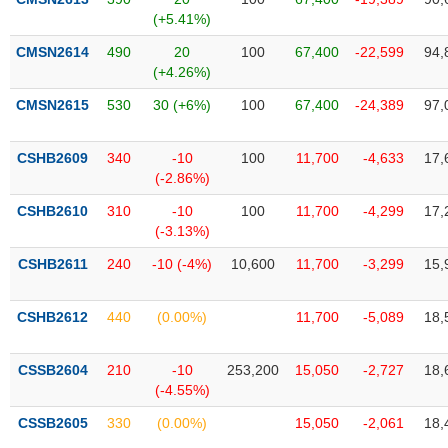
SÓC
(+5.41%)
SỨC
KHỎE
CMSN2614
490
20
100
67,400
-22,599
94,
(+4.26%)
CMSN2615
530
30 (+6%)
100
67,400
-24,389
97,
TÀI
CSHB2609
340
-10
100
11,700
-4,633
17,
CHÍNH
(-2.86%)
CSHB2610
310
-10
100
11,700
-4,299
17,
(-3.13%)
CSHB2611
240
-10 (-4%)
10,600
11,700
-3,299
15,
CÔNG
NGHỆ
THÔNG
CSHB2612
440
(0.00%)
11,700
-5,089
18,
TIN
CSSB2604
210
-10
253,200
15,050
-2,727
18,
(-4.55%)
CSSB2605
330
(0.00%)
15,050
-2,061
18,
DỊCH