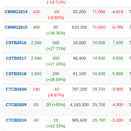
Tất cả
Cổ phiếu
Chỉ số
Chứng chỉ quỹ
Chứng q
(-14.71%)
CMWG2614
420
-20
32,200
71,000
-4,819
Lãnh
(-4.55%)
đạo
(-)
CMWG2615
300
80
633,200
71,000
-6,788
(+36.36%)
Tất cả
Người nội bộ
Người liên quan
Cổ đông lớn
CSTB2616
2,260
340
24,000
74,600
7,600
(+17.71%)
Tin
CSTB2617
2,040
300
46,400
74,600
6,600
tức
(-)
(+17.24%)
CSTB2618
1,850
290
61,100
74,600
5,600
(+18.59%)
Bài
viết
CTCB2608
140
-10
787,200
29,700
-3,300
của
(-6.67%)
tác
giả
CTCB2609
60
20 (+50%)
4,163,300
29,700
-4,300
(-)
CTCB2610
40
10
985,600
29,700
-5,300
Báo
(+33.33%)
cáo