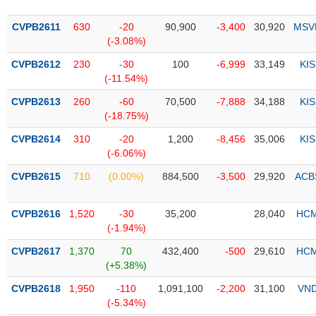
PHIẾU
Hủy
niêm
CVPB2611
630
-20
90,900
-3,400
30,920
MSV
yết
(-3.08%)
Theo
CVPB2612
230
-30
100
-6,999
33,149
KIS
CÔNG
dõi
(-11.54%)
CỤ
đặc
ĐẦU
biệt
CVPB2613
260
-60
70,500
-7,888
34,188
KIS
TƯ
(-18.75%)
Không
được
CVPB2614
310
-20
1,200
-8,456
35,006
KIS
ký
(-6.06%)
XUẤT
quỹ
DỮ
CVPB2615
710
(0.00%)
884,500
-3,500
29,920
ACB
LIỆU
Danh
mục
CVPB2616
1,520
-30
35,200
28,040
HC
ETF
(-1.94%)
TIN
Cổ
MỚI
CVPB2617
1,370
70
432,400
-500
29,610
HC
phiếu
(+5.38%)
chi
Ngành
CVPB2618
1,950
-110
1,091,100
-2,200
31,100
VN
tiết
(-)
(-5.34%)