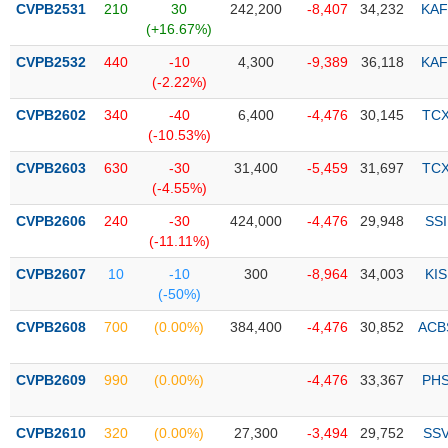
CVPB2531
210
30
242,200
-8,407
34,232
KAF
(+16.67%)
Trạng
thái
CVPB2532
440
-10
4,300
-9,389
36,118
KAF
NGÀNH
cổ
(-2.22%)
phiếu
CVPB2602
340
-40
6,400
-4,476
30,145
TC
Quy
(-10.53%)
DOANH
mô
CVPB2603
630
-30
31,400
-5,459
31,697
TC
NGHIỆP
thị
(-4.55%)
trường
CVPB2606
240
-30
424,000
-4,476
29,948
SSI
Niêm
(-11.11%)
CỔ
yết
PHIẾU
CVPB2607
10
-10
300
-8,964
34,003
KIS
Niêm
(-50%)
yết
mới
CVPB2608
700
(0.00%)
384,400
-4,476
30,852
ACB
PHÁI
Niêm
SINH
yết
CVPB2609
990
(0.00%)
-4,476
33,367
PH
bổ
sung
TRÁI
CVPB2610
320
(0.00%)
27,300
-3,494
29,752
SS