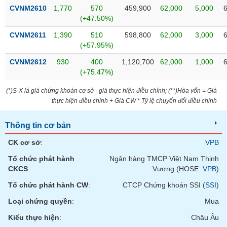
phân
CVNM2610
1,770
570
459,900
62,000
5,000
tích
(+47.50%)
(-)
CVNM2611
1,390
510
598,800
62,000
3,000
(+57.95%)
Thuật
ngữ
CVNM2612
930
400
1,120,700
62,000
1,000
(-)
(+75.47%)
(*)S-X là giá chứng khoán cơ sở - giá thực hiện điều chỉnh; (**)Hòa vốn = Giá
Dịch
thực hiện điều chỉnh + Giá CW * Tỷ lệ chuyển đổi điều chỉnh
vụ
(-)
Thông tin cơ bản
CK cơ sở
:
VPB
Đào
Tổ chức phát hành
Ngân hàng TMCP Việt Nam Thịnh
tạo
CKCS
:
Vượng (HOSE:
VPB
)
Tổ chức phát hành CW
:
CTCP Chứng khoán SSI (
SSI
)
Loại chứng quyền
:
Mua
Sách
Kiểu thực hiện
:
Châu Âu
tài