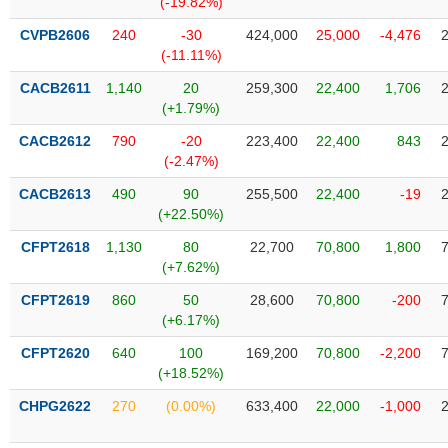
(-19.82%)
SÓC
SỨC
CVPB2606
240
-30
424,000
25,000
-4,476
KHỎE
(-11.11%)
CACB2611
1,140
20
259,300
22,400
1,706
(+1.79%)
CACB2612
790
-20
223,400
22,400
843
TÀI
(-2.47%)
CHÍNH
CACB2613
490
90
255,500
22,400
-19
(+22.50%)
CFPT2618
1,130
80
22,700
70,800
1,800
(+7.62%)
CÔNG
NGHỆ
CFPT2619
860
50
28,600
70,800
-200
THÔNG
(+6.17%)
TIN
CFPT2620
640
100
169,200
70,800
-2,200
(+18.52%)
CHPG2622
270
(0.00%)
633,400
22,000
-1,000
DỊCH