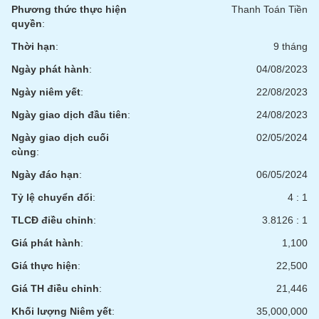
chính
Phương thức thực hiện
Thanh Toán Tiền
quyền
:
Thời hạn
:
9 tháng
Ngày phát hành
:
04/08/2023
Công
cụ
Ngày niêm yết
:
22/08/2023
đầu
tư
Ngày giao dịch đầu tiên
:
24/08/2023
Ngày giao dịch cuối
02/05/2024
cùng
:
Ngày đáo hạn
:
06/05/2024
Truyền
thông
Tỷ lệ chuyển đổi
:
4 : 1
tài
TLCĐ điều chỉnh
:
3.8126 : 1
chính
Giá phát hành
:
1,100
Giá thực hiện
:
22,500
Giá TH điều chỉnh
:
21,446
Dữ
liệu
Khối lượng Niêm yết
:
35,000,000