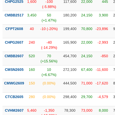
CHPG2525
1,600
-100
117,600
22,000
445
liệu
(-5.88%)
Tâm
CMBB2517
3,450
50
180,200
24,150
3,900
lý
(+1.47%)
TIÊU
thị
DÙNG
CFPT2608
40
-10 (-20%)
199,400
70,800
-23,896
trường
KHÔNG
THIẾT
CHPG2607
240
-40
165,900
22,000
-2,993
YẾU
(-14.29%)
CMBB2607
520
70
454,700
24,150
-850
(+15.56%)
TIÊU
CMSN2605
160
10
272,100
67,400
-11,600
DÙNG
(+6.67%)
THIẾT
CMWG2609
150
(0.00%)
444,500
71,000
-17,620
YẾU
CTCB2605
280
(0.00%)
298,400
29,700
-4,579
CVHM2607
5,460
-1,350
78,300
73,000
8,000
CHĂM