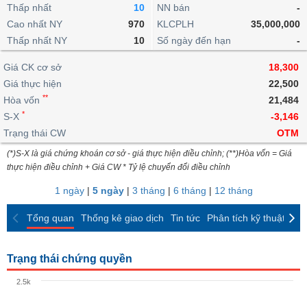
khoản
lai
Thấp nhất
10
NN bán
-
dịch
lỗ
Phân
Vĩ
Thống
Định
Cao nhất NY
970
KLCPLH
35,000,000
tích
mô
BẤT
Chứng
IR
Giao
kê
Chứng
giá
Thấp nhất NY
kỹ
10
Số ngày đến hạn
-
ĐỘNG
quyền
Awards
dịch
giao
quyền
thuật
SẢN
Nước
nội
dịch
Trái
Giá CK cơ sở
18,300
ngoài
Tổng
bộ
Bảng
phiếu
Giá thực hiện
22,500
Tin
quan
giá
Đào
doanh
Tự
**
Niên
tức
Hòa vốn
21,484
TÀI
trực
tạo
nghiệp
doanh
Thống
giám
*
S-X
-3,146
CHÍNH
tuyến
kê
Top
Trạng thái CW
OTM
Tài
giao
Bộ
cổ
liệu
(*)S-X là giá chứng khoán cơ sở - giá thực hiện điều chỉnh; (**)Hòa vốn = Giá
dịch
Dịch
lọc
phiếu
cổ
HÀNG
thực hiện điều chỉnh + Giá CW * Tỷ lệ chuyển đổi điều chỉnh
vụ
cổ
Định
đông
HÓA
Bản
phiếu
1 ngày
|
5 ngày
|
3 tháng
|
6 tháng
|
12 tháng
giá
đồ
So
ngành
Tổng quan
Thống kê giao dịch
Tin tức
Phân tích kỹ thuật
CK
sánh
KINH
cổ
Thống
TẾ
phiếu
kê
Trạng thái chứng quyền
giao
Báo
dịch
2.5k
cáo
THẾ
phân
GIỚI