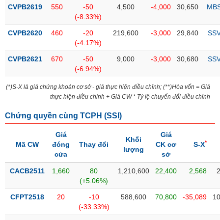
Tổng
VS-
CVPB2619
550
-50
4,500
-4,000
30,650
MB
quan
SECTOR
(-8.33%)
Giao
CVPB2620
460
-20
219,600
-3,000
29,840
SS
dịch
(-4.17%)
Tài
CVPB2621
670
-50
9,000
-3,000
30,680
SS
chính
(-6.94%)
NĂNG
Phân
LƯỢNG
(*)S-X là giá chứng khoán cơ sở - giá thực hiện điều chỉnh; (**)Hòa vốn = Giá
tích
thực hiện điều chỉnh + Giá CW * Tỷ lệ chuyển đổi điều chỉnh
kỹ
thuật
Chứng quyền cùng TCPH (
SSI
)
Hồ
NGUYÊN
Giá
Giá
sơ
Khối
VẬT
*
Mã CW
đóng
Thay đổi
CK cơ
S-X
doanh
lượng
LIỆU
cửa
sở
nghiệp
CACB2511
1,660
80
1,210,600
22,400
2,568
Tin
(+5.06%)
tức
sự
CFPT2518
20
-10
588,600
70,800
-35,089
10
CÔNG
kiện
(-33.33%)
NGHIỆP
Tài