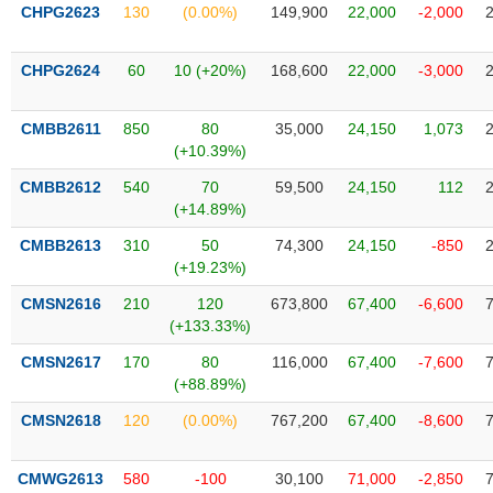
VỤ
CHPG2623
130
(0.00%)
149,900
22,000
-2,000
TRUYỀN
THÔNG
CHPG2624
60
10 (+20%)
168,600
22,000
-3,000
CMBB2611
850
80
35,000
24,150
1,073
(+10.39%)
TIỆN
CMBB2612
540
70
59,500
24,150
112
ÍCH
(+14.89%)
CMBB2613
310
50
74,300
24,150
-850
(+19.23%)
BẤT
CMSN2616
210
120
673,800
67,400
-6,600
ĐỘNG
(+133.33%)
SẢN
CMSN2617
170
80
116,000
67,400
-7,600
(+88.89%)
Mã
chứng
CMSN2618
120
(0.00%)
767,200
67,400
-8,600
khoán
(-)
CMWG2613
580
-100
30,100
71,000
-2,850