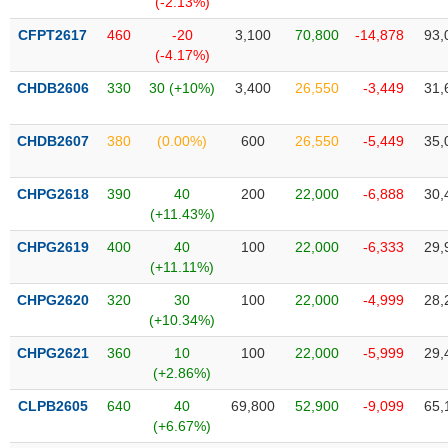
(-2.13%)
SÓC
SỨC
CFPT2617
460
-20
3,100
70,800
-14,878
93,
KHỎE
(-4.17%)
CHDB2606
330
30 (+10%)
3,400
26,550
-3,449
31,
CHDB2607
380
(0.00%)
600
26,550
-5,449
35,
TÀI
CHÍNH
CHPG2618
390
40
200
22,000
-6,888
30,
(+11.43%)
CHPG2619
400
40
100
22,000
-6,333
29,
(+11.11%)
CÔNG
NGHỆ
CHPG2620
320
30
100
22,000
-4,999
28,
THÔNG
(+10.34%)
TIN
CHPG2621
360
10
100
22,000
-5,999
29,
(+2.86%)
CLPB2605
640
40
69,800
52,900
-9,099
65,
(+6.67%)
DỊCH