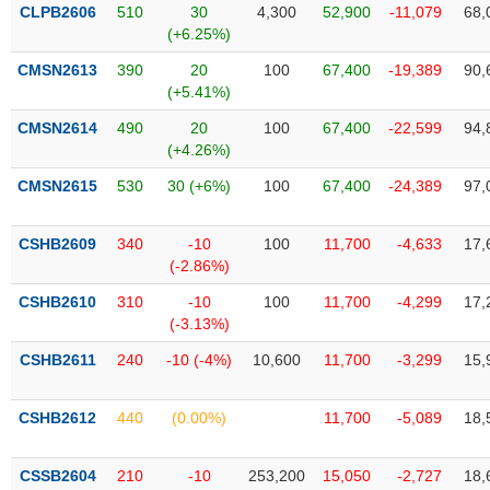
VỤ
CLPB2606
510
30
4,300
52,900
-11,079
68,
TRUYỀN
(+6.25%)
THÔNG
CMSN2613
390
20
100
67,400
-19,389
90,
(+5.41%)
CMSN2614
490
20
100
67,400
-22,599
94,
(+4.26%)
TIỆN
CMSN2615
530
30 (+6%)
100
67,400
-24,389
97,
ÍCH
CSHB2609
340
-10
100
11,700
-4,633
17,
(-2.86%)
BẤT
CSHB2610
310
-10
100
11,700
-4,299
17,
ĐỘNG
(-3.13%)
SẢN
CSHB2611
240
-10 (-4%)
10,600
11,700
-3,299
15,
Mã
chứng
CSHB2612
440
(0.00%)
11,700
-5,089
18,
khoán
(-)
CSSB2604
210
-10
253,200
15,050
-2,727
18,