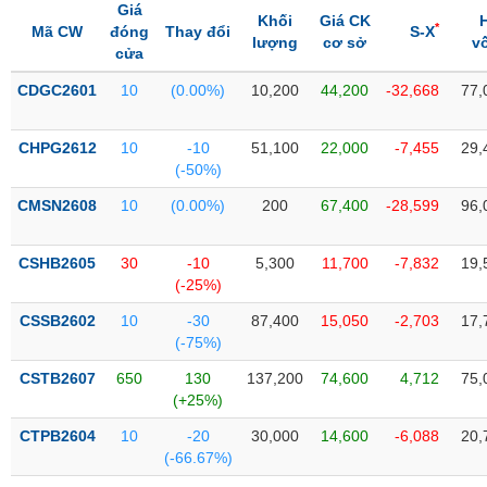
Tổng
VS-
Giá
Khối
Giá CK
quan
*
SECTOR
Mã CW
đóng
Thay đổi
S-X
lượng
cơ sở
v
cửa
Giao
dịch
CDGC2601
10
(0.00%)
10,200
44,200
-32,668
77,
Tài
chính
CHPG2612
10
-10
51,100
22,000
-7,455
29,
NĂNG
(-50%)
Phân
LƯỢNG
tích
CMSN2608
10
(0.00%)
200
67,400
-28,599
96,
kỹ
thuật
CSHB2605
30
-10
5,300
11,700
-7,832
19,
Hồ
(-25%)
NGUYÊN
sơ
VẬT
CSSB2602
10
-30
87,400
15,050
-2,703
17,
doanh
LIỆU
(-75%)
nghiệp
CSTB2607
650
130
137,200
74,600
4,712
75,
Tin
(+25%)
tức
sự
CTPB2604
10
-20
30,000
14,600
-6,088
20,
CÔNG
kiện
(-66.67%)
NGHIỆP
Tài