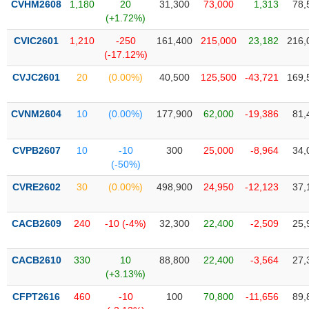
CVHM2608
1,180
20
31,300
73,000
1,313
78,
liệu
(+1.72%)
Tâm
CVIC2601
1,210
-250
161,400
215,000
23,182
216,
lý
(-17.12%)
TIÊU
thị
DÙNG
CVJC2601
20
(0.00%)
40,500
125,500
-43,721
169,
trường
KHÔNG
THIẾT
CVNM2604
10
(0.00%)
177,900
62,000
-19,386
81,
YẾU
CVPB2607
10
-10
300
25,000
-8,964
34,
(-50%)
TIÊU
CVRE2602
30
(0.00%)
498,900
24,950
-12,123
37,
DÙNG
THIẾT
CACB2609
240
-10 (-4%)
32,300
22,400
-2,509
25,
YẾU
CACB2610
330
10
88,800
22,400
-3,564
27,
(+3.13%)
CFPT2616
460
-10
100
70,800
-11,656
89,
CHĂM