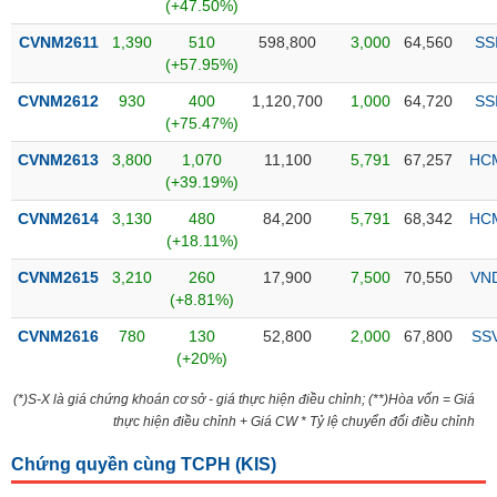
PHIẾU
Hủy
(+47.50%)
niêm
CVNM2611
1,390
510
598,800
3,000
64,560
SS
yết
(+57.95%)
Theo
CVNM2612
930
400
1,120,700
1,000
64,720
SS
CÔNG
dõi
(+75.47%)
CỤ
đặc
ĐẦU
biệt
CVNM2613
3,800
1,070
11,100
5,791
67,257
HC
TƯ
(+39.19%)
Không
được
CVNM2614
3,130
480
84,200
5,791
68,342
HC
ký
(+18.11%)
XUẤT
quỹ
DỮ
CVNM2615
3,210
260
17,900
7,500
70,550
VN
LIỆU
Danh
(+8.81%)
mục
CVNM2616
780
130
52,800
2,000
67,800
SS
ETF
(+20%)
TIN
Cổ
MỚI
(*)S-X là giá chứng khoán cơ sở - giá thực hiện điều chỉnh; (**)Hòa vốn = Giá
phiếu
thực hiện điều chỉnh + Giá CW * Tỷ lệ chuyển đổi điều chỉnh
chi
Ngành
tiết
(-)
Chứng quyền cùng TCPH (
KIS
)