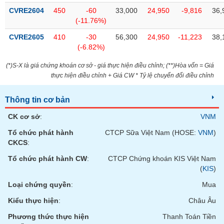
tài
CVRE2604
450
-60
33,000
24,950
-9,816
36,
chính
(-11.76%)
CVRE2605
410
-30
56,300
24,950
-11,223
38,
(-6.82%)
(*)S-X là giá chứng khoán cơ sở - giá thực hiện điều chỉnh; (**)Hòa vốn = Giá
thực hiện điều chỉnh + Giá CW * Tỷ lệ chuyển đổi điều chỉnh
Thông tin cơ bản
CK cơ sở
:
VNM
Tổ chức phát hành
CTCP Sữa Việt Nam (HOSE:
VNM
)
CKCS
:
Tổ chức phát hành CW
:
CTCP Chứng khoán KIS Việt Nam
(
KIS
)
Loại chứng quyền
:
Mua
Kiểu thực hiện
:
Châu Âu
Phương thức thực hiện
Thanh Toán Tiền