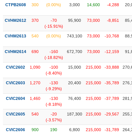
phân
CTPB2608
300
(0.00%)
3,000
14,600
-4,288
20,
tích
(-)
CVHM2612
370
-70
95,900
73,000
-8,851
85,
(-15.91%)
Thuật
ngữ
CVHM2613
540
(0.00%)
743,100
73,000
-10,768
88,
(-)
CVHM2614
690
-160
672,700
73,000
-12,159
91,
(-18.82%)
Dịch
vụ
CVIC2602
1,090
-100
15,000
215,000
-33,888
270,
(-)
(-8.40%)
CVIC2603
1,270
-130
20,400
215,000
-35,789
276,
Đào
(-9.29%)
tạo
CVIC2604
1,460
-130
76,400
215,000
-37,789
281,
(-8.18%)
CVIC2605
540
-20
187,300
215,000
-29,567
255,
(-3.57%)
Sách
tài
CVIC2606
900
190
6,800
215,000
-31,789
264,