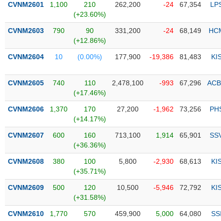
CVNM2601
1,100
210
262,200
-24
67,354
LP
(+23.60%)
Trạng
thái
CVNM2603
790
90
331,200
-24
68,149
HC
NGÀNH
cổ
(+12.86%)
phiếu
CVNM2604
10
(0.00%)
177,900
-19,386
81,483
KI
Quy
DOANH
mô
CVNM2605
740
110
2,478,100
-993
67,296
ACB
NGHIỆP
thị
(+17.46%)
trường
CVNM2606
1,370
170
27,200
-1,962
73,256
PH
Niêm
(+14.17%)
CỔ
yết
PHIẾU
CVNM2607
600
160
713,100
1,914
65,901
SS
Niêm
(+36.36%)
yết
mới
CVNM2608
380
100
5,800
-2,930
68,613
KI
PHÁI
(+35.71%)
Niêm
SINH
yết
CVNM2609
500
120
10,500
-5,946
72,792
KI
bổ
(+31.58%)
sung
TRÁI
CVNM2610
1,770
570
459,900
5,000
64,080
SS