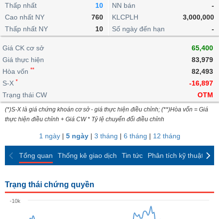
khoản
lai
Thấp nhất
10
NN bán
-
dịch
lỗ
Phân
Vĩ
Thống
Định
Cao nhất NY
760
KLCPLH
3,000,000
tích
mô
BẤT
Chứng
IR
Giao
kê
Chứng
giá
Thấp nhất NY
kỹ
10
Số ngày đến hạn
-
ĐỘNG
quyền
Awards
dịch
giao
quyền
thuật
SẢN
Nước
nội
dịch
Trái
Giá CK cơ sở
65,400
ngoài
Tổng
bộ
Bảng
phiếu
Giá thực hiện
83,979
Tin
quan
giá
Đào
doanh
Tự
**
Niên
tức
Hòa vốn
82,493
TÀI
trực
tạo
nghiệp
doanh
Thống
giám
*
S-X
-16,897
CHÍNH
tuyến
kê
Top
Trạng thái CW
OTM
Tài
giao
Bộ
cổ
liệu
(*)S-X là giá chứng khoán cơ sở - giá thực hiện điều chỉnh; (**)Hòa vốn = Giá
dịch
Dịch
lọc
phiếu
cổ
HÀNG
thực hiện điều chỉnh + Giá CW * Tỷ lệ chuyển đổi điều chỉnh
vụ
cổ
Định
đông
HÓA
Bản
phiếu
1 ngày
|
5 ngày
|
3 tháng
|
6 tháng
|
12 tháng
giá
đồ
So
ngành
Tổng quan
Thống kê giao dịch
Tin tức
Phân tích kỹ thuật
CK
sánh
KINH
cổ
Thống
TẾ
phiếu
kê
Trạng thái chứng quyền
giao
Báo
dịch
-10k
cáo
THẾ
phân
GIỚI