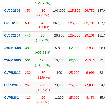
chính
(+26.76%)
CVJC2602
350
-30
103,000
125,500
-26,752
157,
(-7.89%)
CVJC2603
580
-40
267,000
125,500
-32,705
167,
Công
(-6.45%)
cụ
đầu
CVJC2604
440
20
26,900
125,500
-29,106
161,
tư
(+4.76%)
CVNM2608
380
100
5,800
62,000
-2,930
68,
(+35.71%)
Truyền
CVNM2609
500
120
10,500
62,000
-5,946
72,
thông
(+31.58%)
tài
CVPB2612
230
-30
100
25,000
-6,999
33,
chính
(-11.54%)
CVPB2613
260
-60
70,500
25,000
-7,888
34,
(-18.75%)
Dữ
CVPB2614
310
-20
1,200
25,000
-8,456
35,
liệu
(-6.06%)