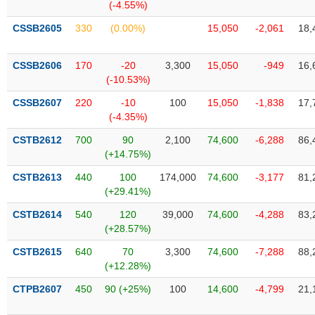
Tất cả
Cổ phiếu
Chỉ số
Chứng chỉ quỹ
Chứng q
(-4.55%)
CSSB2605
330
(0.00%)
15,050
-2,061
18,
Lãnh
đạo
(-)
CSSB2606
170
-20
3,300
15,050
-949
16,
(-10.53%)
Tất cả
Người nội bộ
Người liên quan
Cổ đông lớn
CSSB2607
220
-10
100
15,050
-1,838
17,
(-4.35%)
Tin
CSTB2612
700
90
2,100
74,600
-6,288
86,
tức
(-)
(+14.75%)
CSTB2613
440
100
174,000
74,600
-3,177
81,
(+29.41%)
Bài
viết
CSTB2614
540
120
39,000
74,600
-4,288
83,
của
(+28.57%)
tác
giả
CSTB2615
640
70
3,300
74,600
-7,288
88,
(-)
(+12.28%)
CTPB2607
450
90 (+25%)
100
14,600
-4,799
21,
Báo
cáo