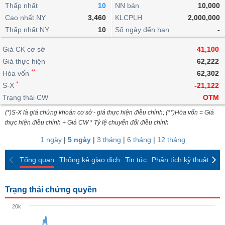
khoản
lai
Thấp nhất
10
NN bán
10,000
dịch
lỗ
Phân
Vĩ
Thống
Định
Cao nhất NY
3,460
KLCPLH
2,000,000
tích
mô
BẤT
Chứng
IR
Giao
kê
Chứng
giá
Thấp nhất NY
kỹ
10
Số ngày đến hạn
-
ĐỘNG
quyền
Awards
dịch
giao
quyền
thuật
SẢN
Nước
nội
dịch
Trái
Giá CK cơ sở
41,100
ngoài
Tổng
bộ
Bảng
phiếu
Giá thực hiện
62,222
Tin
quan
giá
Đào
doanh
Tự
**
Niên
tức
Hòa vốn
62,302
TÀI
trực
tạo
nghiệp
doanh
Thống
giám
*
S-X
-21,122
CHÍNH
tuyến
kê
Top
Trạng thái CW
OTM
Tài
giao
Bộ
cổ
liệu
(*)S-X là giá chứng khoán cơ sở - giá thực hiện điều chỉnh; (**)Hòa vốn = Giá
dịch
Dịch
lọc
phiếu
cổ
HÀNG
thực hiện điều chỉnh + Giá CW * Tỷ lệ chuyển đổi điều chỉnh
vụ
cổ
Định
đông
HÓA
Bản
phiếu
1 ngày
|
5 ngày
|
3 tháng
|
6 tháng
|
12 tháng
giá
đồ
So
ngành
Tổng quan
Thống kê giao dịch
Tin tức
Phân tích kỹ thuật
CK
sánh
KINH
cổ
Thống
TẾ
phiếu
kê
Trạng thái chứng quyền
giao
Báo
dịch
20k
cáo
THẾ
phân
GIỚI