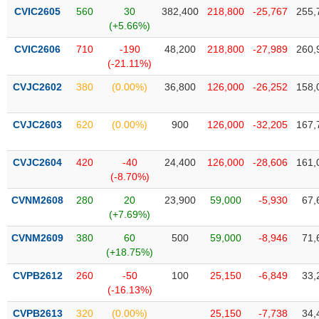
phân
CVIC2605
560
30
382,400
218,800
-25,767
255,
tích
(+5.66%)
(-)
CVIC2606
710
-190
48,200
218,800
-27,989
260,
(-21.11%)
Thuật
ngữ
CVJC2602
380
(0.00%)
36,800
126,000
-26,252
158,
(-)
CVJC2603
620
(0.00%)
900
126,000
-32,205
167,
Dịch
vụ
CVJC2604
420
-40
24,400
126,000
-28,606
161,
(-)
(-8.70%)
CVNM2608
280
20
23,900
59,000
-5,930
67,
Đào
(+7.69%)
tạo
CVNM2609
380
60
500
59,000
-8,946
71,
(+18.75%)
CVPB2612
260
-50
100
25,150
-6,849
33,
(-16.13%)
Sách
tài
CVPB2613
320
(0.00%)
25,150
-7,738
34,