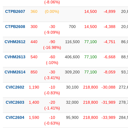
Tất cả
Cổ phiếu
Chỉ số
Chứng chỉ quỹ
Chứng q
(-8.06%)
CTPB2607
360
(0.00%)
14,500
-4,899
20,
Lãnh
đạo
(-)
CTPB2608
300
-30
700
14,500
-4,388
20,
(-9.09%)
Tất cả
Người nội bộ
Người liên quan
Cổ đông lớn
CVHM2612
440
-90
116,500
77,100
-4,751
86,
(-16.98%)
Tin
CVHM2613
540
-60
406,600
77,100
-6,668
88,
tức
(-)
(-10%)
CVHM2614
850
-30
309,200
77,100
-8,059
93,
(-3.41%)
Bài
viết
CVIC2602
1,190
-10
30,100
218,800
-30,088
272,
của
(-0.83%)
tác
giả
CVIC2603
1,400
-20
32,000
218,800
-31,989
278,
(-)
(-1.41%)
CVIC2604
1,590
-10
95,900
218,800
-33,989
284,
Báo
(-0.63%)
cáo