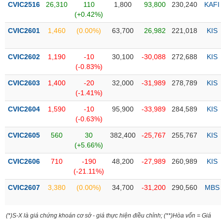
CVIC2516
26,310
110
1,800
93,800
230,240
KAFI
(+0.42%)
Trạng
thái
CVIC2601
1,460
(0.00%)
63,700
26,982
221,018
KIS
NGÀNH
cổ
phiếu
CVIC2602
1,190
-10
30,100
-30,088
272,688
KIS
Quy
(-0.83%)
DOANH
mô
CVIC2603
1,400
-20
32,000
-31,989
278,789
KIS
NGHIỆP
thị
(-1.41%)
trường
CVIC2604
1,590
-10
95,900
-33,989
284,589
KIS
Niêm
(-0.63%)
CỔ
yết
PHIẾU
CVIC2605
560
30
382,400
-25,767
255,767
KIS
Niêm
(+5.66%)
yết
mới
CVIC2606
710
-190
48,200
-27,989
260,989
KIS
PHÁI
(-21.11%)
Niêm
SINH
yết
CVIC2607
3,380
(0.00%)
34,700
-31,200
290,560
MBS
bổ
sung
TRÁI
(*)S-X là giá chứng khoán cơ sở - giá thực hiện điều chỉnh; (**)Hòa vốn = Giá