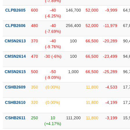
(-7.89%)
SÓC
SỨC
CLPB2605
600
-40
146,700
52,000
-9,999
64,
KHỎE
(-6.25%)
CLPB2606
480
-40
256,400
52,000
-11,979
67,
(-7.69%)
CMSN2613
370
-40
100
66,500
-20,289
90,
TÀI
(-9.76%)
CHÍNH
CMSN2614
470
-30 (-6%)
100
66,500
-23,499
94,
CMSN2615
500
-50
1,000
66,500
-25,289
96,
(-9.09%)
CÔNG
NGHỆ
CSHB2609
350
(0.00%)
11,800
-4,533
17,
THÔNG
TIN
CSHB2610
320
(0.00%)
11,800
-4,199
17,
CSHB2611
250
10
111,200
11,800
-3,199
15,
(+4.17%)
DỊCH