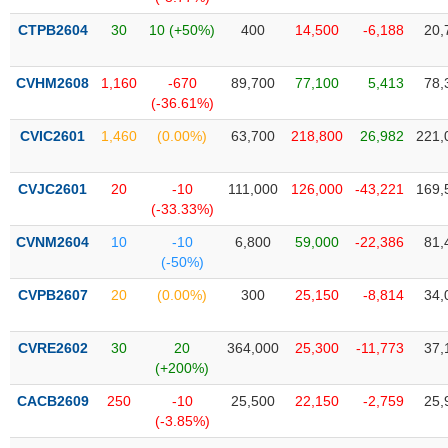
Tổng
VS-
quan
SECTOR
CTPB2604
30
10 (+50%)
400
14,500
-6,188
20,
Giao
dịch
CVHM2608
1,160
-670
89,700
77,100
5,413
78,
(-36.61%)
Tài
chính
CVIC2601
1,460
(0.00%)
63,700
218,800
26,982
221,
NĂNG
Phân
LƯỢNG
tích
CVJC2601
20
-10
111,000
126,000
-43,221
169,
kỹ
(-33.33%)
thuật
CVNM2604
10
-10
6,800
59,000
-22,386
81,
Hồ
(-50%)
NGUYÊN
sơ
VẬT
CVPB2607
20
(0.00%)
300
25,150
-8,814
34,
doanh
LIỆU
nghiệp
CVRE2602
30
20
364,000
25,300
-11,773
37,
Tin
(+200%)
tức
sự
CACB2609
250
-10
25,500
22,150
-2,759
25,
CÔNG
kiện
(-3.85%)
NGHIỆP
Tài