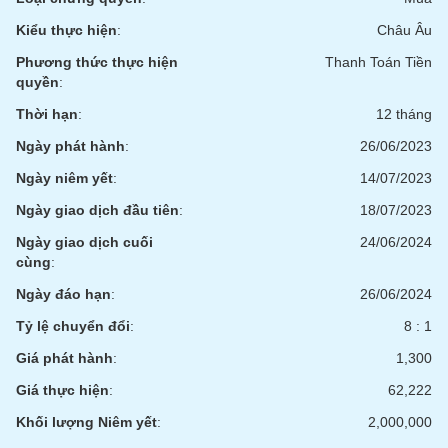
tài
chính
Kiểu thực hiện
:
Châu Âu
Phương thức thực hiện
Thanh Toán Tiền
quyền
:
Thời hạn
:
12 tháng
Ngày phát hành
:
26/06/2023
Ngày niêm yết
:
14/07/2023
Ngày giao dịch đầu tiên
:
18/07/2023
Ngày giao dịch cuối
24/06/2024
cùng
:
Ngày đáo hạn
:
26/06/2024
Tỷ lệ chuyển đổi
:
8 : 1
Giá phát hành
:
1,300
Giá thực hiện
:
62,222
Khối lượng Niêm yết
:
2,000,000