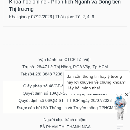
Khóa học online - Phân tích Ngành và Dòng tiền
Thị trường
Khai giảng: 07/12/2026 | Thời gian: Tối 2, 4, 6
Vận hành bởi CTCP Tài Việt.
Trụ sở: 28/47 Lê Thị Hồng, P.Gò Vấp, Tp.HCM
Tel: (84.28) 3848 7238 - Fax: (84.28) 3848 7237
Bạn cần thông tin hay ý tưởng
hay lời khuyên về chứng khoán?
Giấy phép số 48/GP-STTTT ngày 04/11/2016
Hãy hỏi mình nhé!
Quyết định số 13/QĐ-STTTT ngày 02/11/2017
Quyết định số 06/QĐ-STTTT-ICP ngày 20/07/2023
Được cấp bởi Sở Thông tin và Truyền thông TPHCM
Người chịu trách nhiệm
BÀ PHẠM THỊ THANH NGA