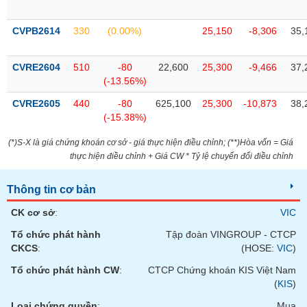
chính
CVPB2614
330
(0.00%)
25,150
-8,306
35,
CVRE2604
510
-80
22,600
25,300
-9,466
37,
Công
(-13.56%)
cụ
đầu
CVRE2605
440
-80
625,100
25,300
-10,873
38,
tư
(-15.38%)
(*)S-X là giá chứng khoán cơ sở - giá thực hiện điều chỉnh; (**)Hòa vốn = Giá
thực hiện điều chỉnh + Giá CW * Tỷ lệ chuyển đổi điều chỉnh
Truyền
thông
Thông tin cơ bản
tài
CK cơ sở
:
VIC
chính
Tổ chức phát hành
Tập đoàn VINGROUP - CTCP
CKCS
:
(HOSE:
VIC
)
Tổ chức phát hành CW
:
CTCP Chứng khoán KIS Việt Nam
Dữ
(
KIS
)
liệu
Loại chứng quyền
:
Mua