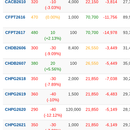
CACB2610
320
-10
4,000
22,150
-3,814
27,
liệu
(-3.03%)
Tâm
CFPT2616
470
(0.00%)
1,000
70,700
-11,756
89,
lý
TIÊU
thị
DÙNG
CFPT2617
480
10
100
70,700
-14,978
93,
trường
KHÔNG
(+2.13%)
THIẾT
CHDB2606
300
-30
8,400
26,550
-3,449
31,
YẾU
(-9.09%)
CHDB2607
380
20
100
26,550
-5,449
35,
(+5.56%)
TIÊU
CHPG2618
350
-30
2,000
21,850
-7,038
30,
DÙNG
(-7.89%)
THIẾT
CHPG2619
360
-40
1,500
21,850
-6,483
29,
YẾU
(-10%)
CHPG2620
290
-40
120,000
21,850
-5,149
28,
(-12.12%)
CHPG2621
350
-30
1,000
21,850
-6,149
29,
CHĂM