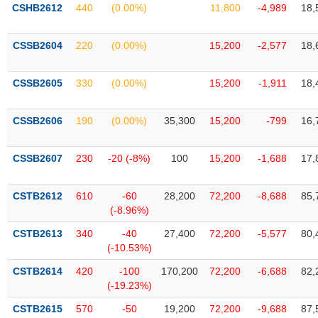
VỤ
CSHB2612
440
(0.00%)
11,800
-4,989
18,
TRUYỀN
THÔNG
CSSB2604
220
(0.00%)
15,200
-2,577
18,
CSSB2605
330
(0.00%)
15,200
-1,911
18,
TIỆN
CSSB2606
190
(0.00%)
35,300
15,200
-799
16,
ÍCH
CSSB2607
230
-20 (-8%)
100
15,200
-1,688
17,
BẤT
CSTB2612
610
-60
28,200
72,200
-8,688
85,
ĐỘNG
(-8.96%)
SẢN
CSTB2613
340
-40
27,400
72,200
-5,577
80,
(-10.53%)
Mã
chứng
CSTB2614
420
-100
170,200
72,200
-6,688
82,
khoán
(-19.23%)
(-)
CSTB2615
570
-50
19,200
72,200
-9,688
87,