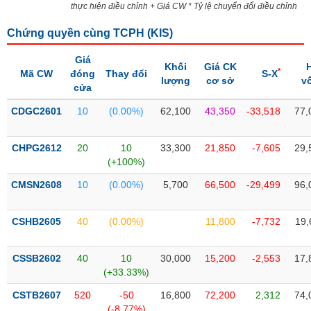
PHIẾU
Hủy
thực hiện điều chỉnh + Giá CW * Tỷ lệ chuyển đổi điều chỉnh
niêm
yết
Chứng quyền cùng TCPH (
KIS
)
Theo
Giá
CÔNG
Khối
Giá CK
dõi
*
Mã CW
đóng
Thay đổi
S-X
CỤ
lượng
cơ sở
v
đặc
cửa
ĐẦU
biệt
TƯ
CDGC2601
10
(0.00%)
62,100
43,350
-33,518
77,
Không
được
CHPG2612
20
10
33,300
21,850
-7,605
29,
ký
XUẤT
(+100%)
quỹ
DỮ
LIỆU
CMSN2608
10
(0.00%)
5,700
66,500
-29,499
96,
Danh
mục
ETF
CSHB2605
40
(0.00%)
11,800
-7,732
19,
TIN
Cổ
MỚI
phiếu
CSSB2602
40
10
30,000
15,200
-2,553
17,
chi
(+33.33%)
Ngành
tiết
(-)
CSTB2607
520
-50
16,800
72,200
2,312
74,
(-8.77%)