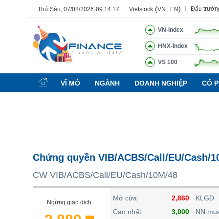
(
)
Đấu trườn
Thứ Sáu, 07/08/2026
09:14:17
Vietstock
VN
|
EN
VN-Index
HNX-Index
VS 100
Tất cả
Tính năng
Ngành
Mã chứng khoán
Lãnh đạ
VĨ MÔ
NGÀNH
DOANH NGHIỆP
CỔ P
Tính năng
(-)
VIETSTOCK
CHỨNG KHOÁN
DOANH NGHIỆP
Chứng quyền VIB/ACBS/Call/EU/Cash/1
BẤT ĐỘNG SẢN
CW VIB/ACBS/Call/EU/Cash/10M/48
TÀI CHÍNH
HÀNG HÓA
Mở cửa
2,860
KLGD
Ngừng giao dịch
KINH TẾ
Cao nhất
3,000
NN mu