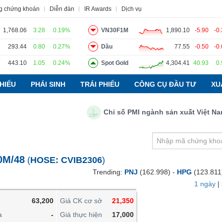
g chứng khoán
Diễn đàn
IR Awards
Dịch vụ
1,768.06
3.28
0.19%
VN30F1M
1,890.10
-5.90
-0
293.44
0.80
0.27%
Dầu
77.55
-0.50
-0
443.10
1.05
0.24%
Spot Gold
4,304.41
40.93
0
o
Tin tức
Báo cáo phân tích
Thuật ngữ
Dịch vụ
HIẾU
PHÁI SINH
TRÁI PHIẾU
CÔNG CỤ ĐẦU TƯ
XU
Chỉ số PMI ngành sản xuất Việt Nam t
VIETSTOCKFINANCE
VĨ MÔ
NGÀNH
0M/48
(
HOSE:
CVIB2306
)
DOANH NGHIỆP
Trending:
PNJ
(162.998) -
HPG
(123.811
CỔ PHIẾU
1 ngày
|
PHÁI SINH
63,200
Giá CK cơ sở
21,350
TRÁI PHIẾU
a
-
Giá thực hiện
17,000