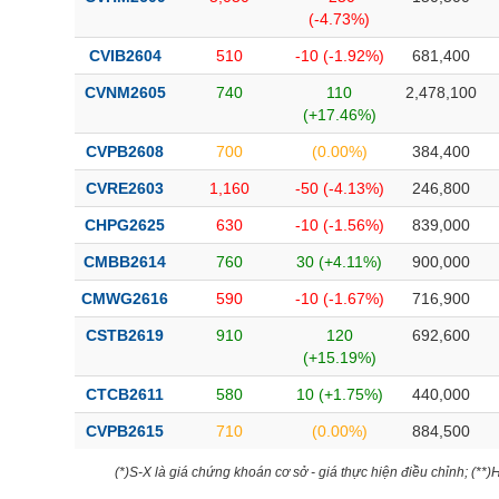
(-4.73%)
CVIB2604
510
-10 (-1.92%)
681,400
CVNM2605
740
110
2,478,100
(+17.46%)
CVPB2608
700
(0.00%)
384,400
CVRE2603
1,160
-50 (-4.13%)
246,800
CHPG2625
630
-10 (-1.56%)
839,000
CMBB2614
760
30 (+4.11%)
900,000
CMWG2616
590
-10 (-1.67%)
716,900
CSTB2619
910
120
692,600
(+15.19%)
CTCB2611
580
10 (+1.75%)
440,000
CVPB2615
710
(0.00%)
884,500
(*)S-X là giá chứng khoán cơ sở - giá thực hiện điều chỉnh; (**