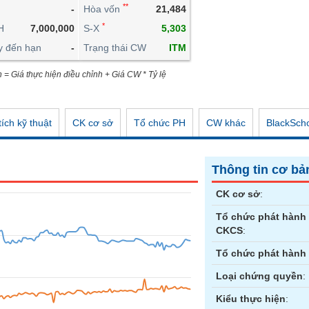
**
-
Hòa vốn
21,484
CÔNG CỤ ĐẦU TƯ
*
H
7,000,000
S-X
5,303
XUẤT DỮ LIỆU
y đến hạn
-
Trạng thái CW
ITM
TIN MỚI
n = Giá thực hiện điều chỉnh + Giá CW * Tỷ lệ
ích kỹ thuật
CK cơ sở
Tổ chức PH
CW khác
BlackSch
Thông tin cơ bả
CK cơ sở
:
Tổ chức phát hành
CKCS
:
Tổ chức phát hành
Loại chứng quyền
:
Kiểu thực hiện
: