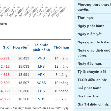
Phương thức thực 
15/08/2024
23/05/2024
07/08/2024
15/05/2024
30/07/2024
07/05/2024
22/07/2024
4/2024
14/07/2024
24
04/07/2024
26/06/2024
18/06/2024
10/06/2024
02/06/2024
quyền
:
Thời hạn
:
ice*n
Ngày phát hành
:
Ngày niêm yết
:
Ngày giao dịch đầu 
Tổ chức
*
**
S-X
Hòa vốn
Thời hạn
phát hành
Ngày giao dịch cuố
cùng
:
-5,261
20,423
VND
14 tháng
ền
Hợp đồng tương lai
Trái phiếu
Ngày đáo hạn
:
-2,416
18,033
LPS
12 tháng
Tỷ lệ chuyển đổi
:
-4,313
18,991
VPX
8 tháng
TLCĐ điều chỉnh
:
-2,890
18,507
ACBS
10 tháng
Giá phát hành
:
-4,350
20,300
PHS
10 tháng
Giá thực hiện
:
-2,850
18,260
MBS
6 tháng
Giá TH điều chỉnh
:
)Hòa vốn = Giá thực hiện điều chỉnh + Giá CW * Tỷ lệ