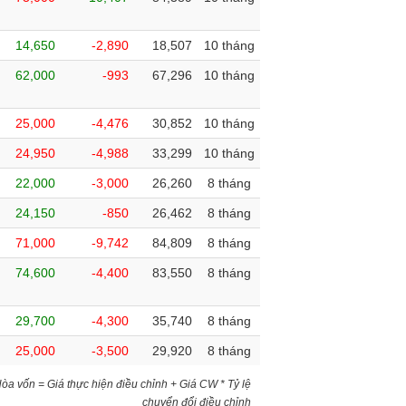
14,650
-2,890
18,507
10 tháng
62,000
-993
67,296
10 tháng
25,000
-4,476
30,852
10 tháng
24,950
-4,988
33,299
10 tháng
22,000
-3,000
26,260
8 tháng
24,150
-850
26,462
8 tháng
71,000
-9,742
84,809
8 tháng
74,600
-4,400
83,550
8 tháng
29,700
-4,300
35,740
8 tháng
25,000
-3,500
29,920
8 tháng
)Hòa vốn = Giá thực hiện điều chỉnh + Giá CW * Tỷ lệ
chuyển đổi điều chỉnh