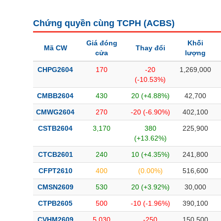
Bài viết của tác giả
(-)
Chứng quyền cùng TCPH (
ACBS
)
Báo cáo phân tích
(-)
Giá đóng
Khối
Mã CW
Thay đổi
cửa
lượng
Thuật ngữ
(-)
CHPG2604
170
-20
1,269,000
(-10.53%)
CMBB2604
430
20 (+4.88%)
42,700
Dịch vụ
(-)
CMWG2604
270
-20 (-6.90%)
402,100
Đào tạo
CSTB2604
3,170
380
225,900
(+13.62%)
Sách tài chính
CTCB2601
240
10 (+4.35%)
241,800
Công cụ đầu tư
CFPT2610
400
(0.00%)
516,600
Truyền thông tài chính
CMSN2609
530
20 (+3.92%)
30,000
Dữ liệu tài chính
CTPB2605
500
-10 (-1.96%)
390,100
CVHM2609
5,030
-250
150,500