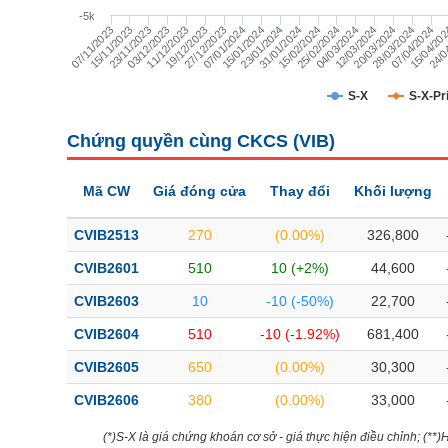
TÀI CHÍNH
-5k
04/03/2024
03/12/2023
25/02/2024
23/11/2023
15/02/2024
15/11/2023
31/01/2024
07/11/2023
24/0
23/01/2024
15/04/20
15/01/2024
07/04/2024
07/01/2024
28/03/2024
27/12/2023
20/03/2024
19/12/2023
12/03/2024
11/12/2023
CÔNG NGHỆ THÔNG TIN
DỊCH VỤ TRUYỀN THÔNG
S-X
S-X-Pr
TIỆN ÍCH
Chứng quyền cùng CKCS (
VIB
)
BẤT ĐỘNG SẢN
Mã CW
Giá đóng cửa
Thay đổi
Khối lượng
Mã chứng khoán
(-)
CVIB2513
270
(0.00%)
326,800
Tất cả
Cổ phiếu
Chỉ số
Chứng chỉ quỹ
Chứng quy
CVIB2601
510
10 (+2%)
44,600
CVIB2603
10
-10 (-50%)
22,700
Lãnh đạo
(-)
CVIB2604
510
-10 (-1.92%)
681,400
Tất cả
Người nội bộ
Người liên quan
Cổ đông lớn
CVIB2605
650
(0.00%)
30,300
CVIB2606
380
(0.00%)
33,000
Tin tức
(-)
(*)S-X là giá chứng khoán cơ sở - giá thực hiện điều chỉnh; (**