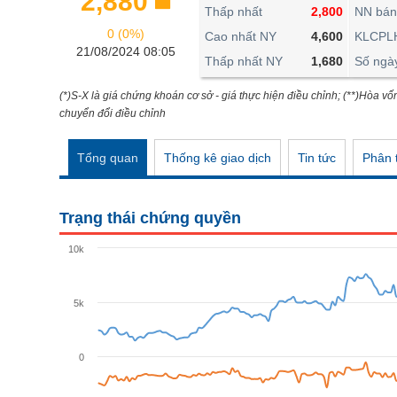
2,880
THẾ GIỚI
Thấp nhất
2,800
NN bán
0 (0%)
ĐÔNG DƯƠNG
Cao nhất NY
4,600
KLCPL
21/08/2024 08:05
Thấp nhất NY
1,680
Số ngà
TÀI CHÍNH CÁ NHÂN
PHÂN TÍCH
(*)S-X là giá chứng khoán cơ sở - giá thực hiện điều chỉnh; (**)Hòa vố
chuyển đổi điều chỉnh
Ngành
(-)
Tổng quan
Thống kê giao dịch
Tin tức
Phân t
VS-SECTOR
NĂNG LƯỢNG
Trạng thái chứng quyền
NGUYÊN VẬT LIỆU
10k
CÔNG NGHIỆP
TIÊU DÙNG KHÔNG THIẾT YẾU
5k
TIÊU DÙNG THIẾT YẾU
0
CHĂM SÓC SỨC KHỎE