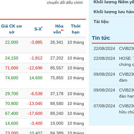
Khối lượng Niêm yế
chuyển đổi điều chỉnh
Khối lượng lưu hà
Tài liệu
:
Giá CK cơ
Hòa
Thời
*
S-X
**
sở
vốn
hạn
Tin tức
22,000
-3,885
26,341
10 tháng
22/08/2024
CVIB230
24,150
-1,812
27,202
10 tháng
22/08/2024
HOSE: T
chứng 
71,000
-12,696
85,557
10 tháng
09/08/2024
CVIB230
74,600
14,600
75,850
10 tháng
đảm
09/08/2024
CVIB23
29,700
-6,538
37,178
10 tháng
đáo hạ
70,800
-13,045
88,580
10 tháng
07/08/2024
CVIB23
hữu chứ
67,400
-17,600
89,240
10 tháng
14,600
-3,400
19,000
10 tháng
73,000
10,407
84,389
10 tháng