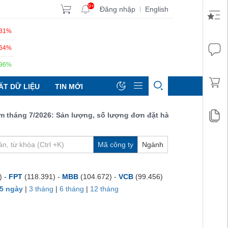
9+
Đăng nhập
English
|
.31%
.64%
.96%
ẤT DỮ LIỆU
TIN MỚI
háng 7/2026: Sản lượng, số lượng đơn đặt hàng mới và xuất khẩu 
Mã công ty
Ngành
) -
FPT
(118.391) -
MBB
(104.672) -
VCB
(99.456)
5 ngày
|
3 tháng
|
6 tháng
|
12 tháng