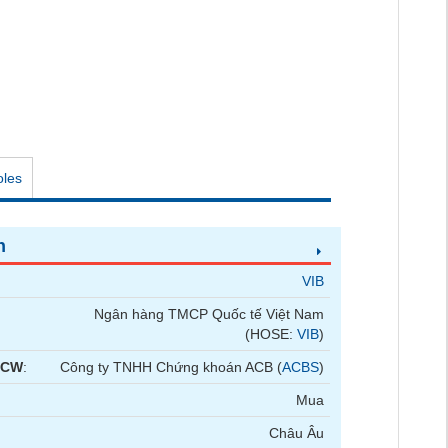
oles
n
VIB
Ngân hàng TMCP Quốc tế Việt Nam
(HOSE:
VIB
)
 CW
:
Công ty TNHH Chứng khoán ACB (
ACBS
)
Mua
Châu Âu