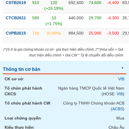
CSTB2619
910
120
692,600
74,600
-4,400
83,
liệu
(+15.19%)
Tâm
CTCB2611
580
10
440,000
29,700
-4,300
35,
lý
TIÊU
(+1.75%)
thị
DÙNG
CVPB2615
710
(0.00%)
884,500
25,000
-3,500
29,
trường
KHÔNG
THIẾT
YẾU
(*)S-X là giá chứng khoán cơ sở - giá thực hiện điều chỉnh; (**)Hòa vốn = Giá
thực hiện điều chỉnh + Giá CW * Tỷ lệ chuyển đổi điều chỉnh
Thông tin cơ bản
TIÊU
CK cơ sở
:
VIB
DÙNG
Tổ chức phát hành
Ngân hàng TMCP Quốc tế Việt Nam
THIẾT
CKCS
:
(HOSE:
VIB
)
YẾU
Tổ chức phát hành CW
:
Công ty TNHH Chứng khoán ACB
(
ACBS
)
Loại chứng quyền
:
Mua
CHĂM
Kiểu thực hiện
:
Châu Âu