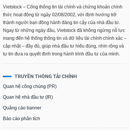
chính
Vietstock – Cổng thông tin tài chính và chứng khoán chính
thức hoạt động từ ngày 02/08/2002, với định hướng trở
thành người bạn đồng hành đáng tin cậy của nhà đầu tư.
Công
Ngay từ những ngày đầu, Vietstock đã không ngừng nỗ lực
cụ
mang đến hệ thống thông tin và dữ liệu tài chính chính xác –
đầu
cập nhật – đầy đủ, giúp nhà đầu tư hiểu đúng, nhìn rộng và
tư
tự tin đưa ra quyết định trong hành trình đầu tư của mình.
Truyền
TRUYỀN THÔNG TÀI CHÍNH
thông
tài
Quan hệ công chúng (PR)
chính
Quan hệ nhà đầu tư (IR)
Quảng cáo banner
Báo cáo phân tích
Dữ
liệu