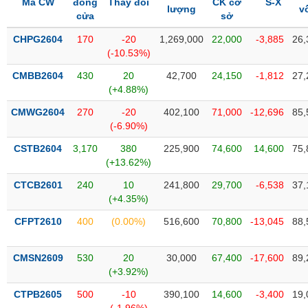
PHIẾU
Mã CW
đóng
Thay đổi
CK cơ
S-X
Hủy
lượng
v
cửa
sở
niêm
yết
CHPG2604
170
-20
1,269,000
22,000
-3,885
26,
(-10.53%)
Theo
CÔNG
dõi
CMBB2604
430
20
42,700
24,150
-1,812
27,
CỤ
đặc
(+4.88%)
ĐẦU
biệt
TƯ
CMWG2604
270
-20
402,100
71,000
-12,696
85,
Không
(-6.90%)
được
ký
CSTB2604
3,170
380
225,900
74,600
14,600
75,
XUẤT
quỹ
(+13.62%)
DỮ
LIỆU
Danh
CTCB2601
240
10
241,800
29,700
-6,538
37,
mục
(+4.35%)
ETF
CFPT2610
400
(0.00%)
516,600
70,800
-13,045
88,
TIN
Cổ
MỚI
phiếu
CMSN2609
530
20
30,000
67,400
-17,600
89,
chi
(+3.92%)
Ngành
tiết
(-)
CTPB2605
500
-10
390,100
14,600
-3,400
19,