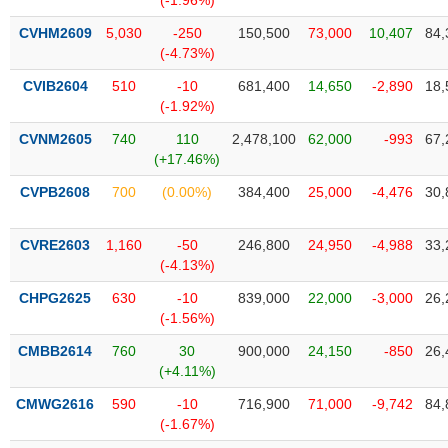
(-1.96%)
Tổng
VS-
quan
SECTOR
CVHM2609
5,030
-250
150,500
73,000
10,407
84,
(-4.73%)
Giao
dịch
CVIB2604
510
-10
681,400
14,650
-2,890
18,
(-1.92%)
Tài
chính
CVNM2605
740
110
2,478,100
62,000
-993
67,
NĂNG
(+17.46%)
Phân
LƯỢNG
tích
CVPB2608
700
(0.00%)
384,400
25,000
-4,476
30,
kỹ
thuật
CVRE2603
1,160
-50
246,800
24,950
-4,988
33,
Hồ
(-4.13%)
NGUYÊN
sơ
VẬT
doanh
CHPG2625
630
-10
839,000
22,000
-3,000
26,
LIỆU
nghiệp
(-1.56%)
Tin
CMBB2614
760
30
900,000
24,150
-850
26,
tức
(+4.11%)
sự
CMWG2616
590
-10
716,900
71,000
-9,742
84,
CÔNG
kiện
(-1.67%)
NGHIỆP
Tài