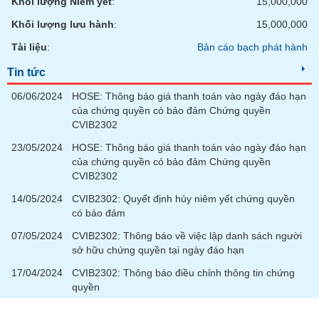
Khối lượng Niêm yết
:
15,000,000
VỤ
TRUYỀN
Khối lượng lưu hành
:
15,000,000
THÔNG
Tài liệu
:
Bản cáo bạch phát hành
Tin tức
06/06/2024
HOSE: Thông báo giá thanh toán vào ngày đáo hạn
TIỆN
của chứng quyền có bảo đảm Chứng quyền
ÍCH
CVIB2302
23/05/2024
HOSE: Thông báo giá thanh toán vào ngày đáo hạn
của chứng quyền có bảo đảm Chứng quyền
CVIB2302
BẤT
14/05/2024
CVIB2302: Quyết định hủy niêm yết chứng quyền
ĐỘNG
có bảo đảm
SẢN
07/05/2024
CVIB2302: Thông báo về việc lập danh sách người
sở hữu chứng quyền tại ngày đáo hạn
Mã
chứng
17/04/2024
CVIB2302: Thông báo điều chỉnh thông tin chứng
khoán
quyền
(-)