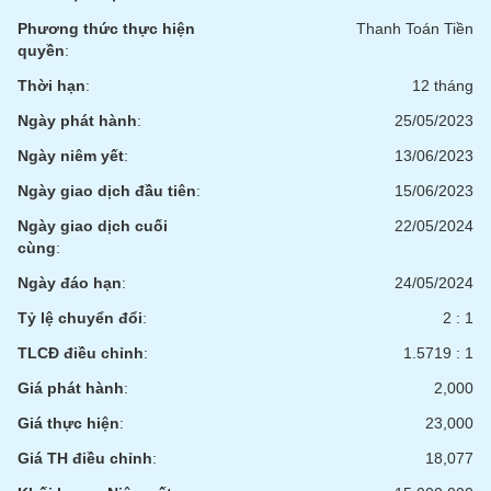
SÓC
Phương thức thực hiện
Thanh Toán Tiền
SỨC
quyền
:
KHỎE
Thời hạn
:
12 tháng
Ngày phát hành
:
25/05/2023
Ngày niêm yết
:
13/06/2023
TÀI
CHÍNH
Ngày giao dịch đầu tiên
:
15/06/2023
Ngày giao dịch cuối
22/05/2024
cùng
:
Ngày đáo hạn
:
24/05/2024
CÔNG
Tỷ lệ chuyển đổi
:
2 : 1
NGHỆ
THÔNG
TLCĐ điều chỉnh
:
1.5719 : 1
TIN
Giá phát hành
:
2,000
Giá thực hiện
:
23,000
Giá TH điều chỉnh
:
18,077
DỊCH