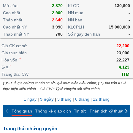
khoản
lai
dịch
lỗ
Phân
Vĩ
Mở cửa
2,870
KLGD
130,600
Thống
Định
tích
mô
BẤT
Chứng
IR
Cao nhất
2,900
NN mua
-
Giao
kê
Chứng
giá
kỹ
ĐỘNG
quyền
Awards
Thấp nhất
2,640
NN bán
-
dịch
giao
quyền
thuật
SẢN
Nước
Cao nhất NY
nội
dịch
3,990
KLCPLH
15,000,000
Trái
ngoài
Tổng
bộ
Bảng
Thấp nhất NY
phiếu
700
Số ngày đến hạn
-
Tin
quan
giá
Đào
doanh
Tự
Niên
tức
TÀI
Giá CK cơ sở
trực
22,200
tạo
nghiệp
doanh
Thống
giám
CHÍNH
tuyến
Giá thực hiện
23,000
kê
Top
Tài
**
Hòa vốn
22,227
giao
Bộ
cổ
liệu
*
S-X
dịch
Dịch
4,123
lọc
phiếu
cổ
HÀNG
vụ
cổ
Trạng thái CW
ITM
Định
đông
HÓA
Bản
phiếu
giá
(*)S-X là giá chứng khoán cơ sở - giá thực hiện điều chỉnh; (**)Hòa vốn = Giá
đồ
thực hiện điều chỉnh + Giá CW * Tỷ lệ chuyển đổi điều chỉnh
So
ngành
sánh
KINH
1 ngày
|
5 ngày
|
3 tháng
|
6 tháng
|
12 tháng
cổ
Thống
TẾ
phiếu
kê
Tổng quan
Thống kê giao dịch
Tin tức
Phân tích kỹ thuật
CK
giao
Báo
dịch
cáo
THẾ
Trạng thái chứng quyền
phân
GIỚI