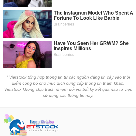
phân
tích
(-)
Thuật
ngữ
(-)
Dịch
vụ
(-)
* Vietstock tổng hợp thông tin từ các nguồn đáng tin cậy vào thời
điểm công bố cho mục đích cung cấp thông tin tham khảo.
Vietstock không chịu trách nhiệm đối với bất kỳ kết quả nào từ việc
Đào
sử dụng các thông tin này.
tạo
Sách
tài