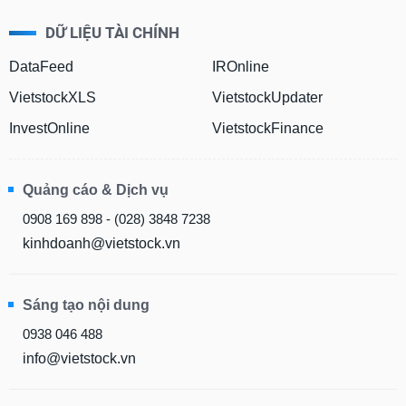
tài
chính
DỮ LIỆU TÀI CHÍNH
DataFeed
IROnline
VietstockXLS
VietstockUpdater
InvestOnline
VietstockFinance
Quảng cáo & Dịch vụ
0908 169 898 - (028) 3848 7238
kinhdoanh@vietstock.vn
Sáng tạo nội dung
0938 046 488
info@vietstock.vn