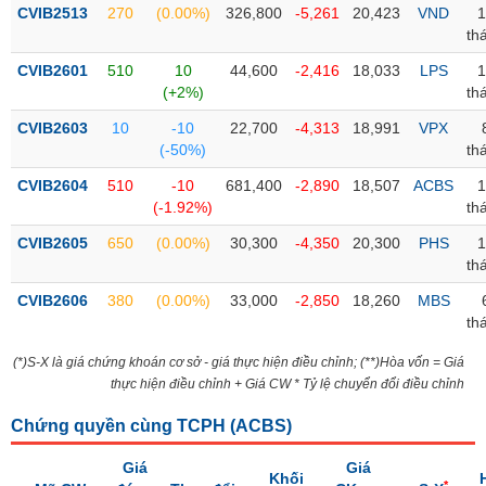
CVIB2513
270
(0.00%)
326,800
-5,261
20,423
VND
1
th
Trạng
thái
NGÀNH
CVIB2601
510
10
44,600
-2,416
18,033
LPS
1
cổ
(+2%)
th
phiếu
CVIB2603
10
-10
22,700
-4,313
18,991
VPX
Quy
(-50%)
th
DOANH
mô
CVIB2604
510
-10
681,400
-2,890
18,507
ACBS
1
NGHIỆP
thị
(-1.92%)
th
trường
CVIB2605
650
(0.00%)
30,300
-4,350
20,300
PHS
1
Niêm
th
CỔ
yết
PHIẾU
CVIB2606
380
(0.00%)
33,000
-2,850
18,260
MBS
Niêm
th
yết
mới
(*)S-X là giá chứng khoán cơ sở - giá thực hiện điều chỉnh; (**)Hòa vốn = Giá
PHÁI
thực hiện điều chỉnh + Giá CW * Tỷ lệ chuyển đổi điều chỉnh
Niêm
SINH
yết
Chứng quyền cùng TCPH (
ACBS
)
bổ
sung
TRÁI
Giá
Giá
Khối
*