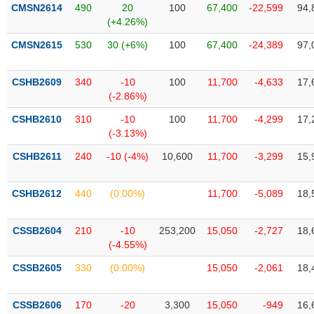
VỤ
CMSN2614
490
20
100
67,400
-22,599
94,
TRUYỀN
(+4.26%)
THÔNG
CMSN2615
530
30 (+6%)
100
67,400
-24,389
97,
CSHB2609
340
-10
100
11,700
-4,633
17,
(-2.86%)
TIỆN
CSHB2610
310
-10
100
11,700
-4,299
17,
ÍCH
(-3.13%)
CSHB2611
240
-10 (-4%)
10,600
11,700
-3,299
15,
BẤT
CSHB2612
440
(0.00%)
11,700
-5,089
18,
ĐỘNG
SẢN
CSSB2604
210
-10
253,200
15,050
-2,727
18,
(-4.55%)
Mã
chứng
CSSB2605
330
(0.00%)
15,050
-2,061
18,
khoán
(-)
CSSB2606
170
-20
3,300
15,050
-949
16,