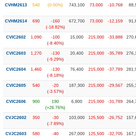
phân
CVHM2613
540
(0.00%)
743,100
73,000
-10,768
88,
tích
(-)
CVHM2614
690
-160
672,700
73,000
-12,159
91,
(-18.82%)
Thuật
ngữ
CVIC2602
1,090
-100
15,000
215,000
-33,888
270,
(-)
(-8.40%)
CVIC2603
1,270
-130
20,400
215,000
-35,789
276,
(-9.29%)
Dịch
vụ
CVIC2604
1,460
-130
76,400
215,000
-37,789
281,
(-)
(-8.18%)
CVIC2605
540
-20
187,300
215,000
-29,567
255,
Đào
(-3.57%)
tạo
CVIC2606
900
190
6,800
215,000
-31,789
264,
(+26.76%)
CVJC2602
350
-30
103,000
125,500
-26,752
157,
(-7.89%)
Sách
tài
CVJC2603
580
-40
267,000
125,500
-32,705
167,