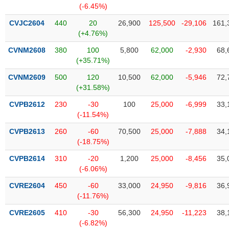
chính
(-6.45%)
CVJC2604
440
20
26,900
125,500
-29,106
161,
(+4.76%)
CVNM2608
380
100
5,800
62,000
-2,930
68,
Công
(+35.71%)
cụ
đầu
CVNM2609
500
120
10,500
62,000
-5,946
72,
tư
(+31.58%)
CVPB2612
230
-30
100
25,000
-6,999
33,
(-11.54%)
Truyền
CVPB2613
260
-60
70,500
25,000
-7,888
34,
thông
(-18.75%)
tài
CVPB2614
310
-20
1,200
25,000
-8,456
35,
chính
(-6.06%)
CVRE2604
450
-60
33,000
24,950
-9,816
36,
(-11.76%)
Dữ
CVRE2605
410
-30
56,300
24,950
-11,223
38,
liệu
(-6.82%)