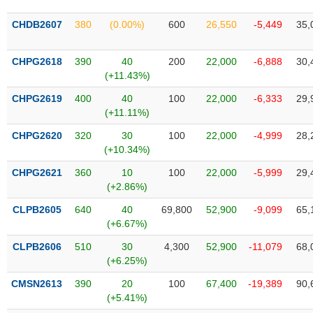
SÓC
SỨC
CHDB2607
380
(0.00%)
600
26,550
-5,449
35,
KHỎE
CHPG2618
390
40
200
22,000
-6,888
30,
(+11.43%)
CHPG2619
400
40
100
22,000
-6,333
29,
TÀI
(+11.11%)
CHÍNH
CHPG2620
320
30
100
22,000
-4,999
28,
(+10.34%)
CHPG2621
360
10
100
22,000
-5,999
29,
(+2.86%)
CÔNG
NGHỆ
CLPB2605
640
40
69,800
52,900
-9,099
65,
THÔNG
(+6.67%)
TIN
CLPB2606
510
30
4,300
52,900
-11,079
68,
(+6.25%)
CMSN2613
390
20
100
67,400
-19,389
90,
(+5.41%)
DỊCH