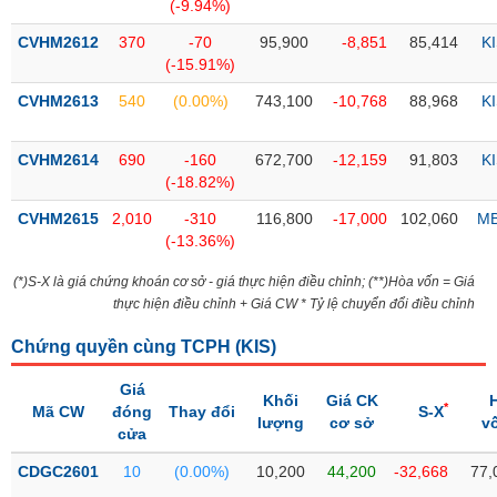
PHIẾU
Hủy
(-9.94%)
niêm
CVHM2612
370
-70
95,900
-8,851
85,414
K
yết
(-15.91%)
Theo
CVHM2613
540
(0.00%)
743,100
-10,768
88,968
K
CÔNG
dõi
CỤ
đặc
ĐẦU
biệt
CVHM2614
690
-160
672,700
-12,159
91,803
K
TƯ
(-18.82%)
Không
được
CVHM2615
2,010
-310
116,800
-17,000
102,060
M
ký
(-13.36%)
XUẤT
quỹ
DỮ
(*)S-X là giá chứng khoán cơ sở - giá thực hiện điều chỉnh; (**)Hòa vốn = Giá
LIỆU
Danh
thực hiện điều chỉnh + Giá CW * Tỷ lệ chuyển đổi điều chỉnh
mục
ETF
Chứng quyền cùng TCPH (
KIS
)
TIN
Cổ
Giá
MỚI
Khối
Giá CK
*
phiếu
Mã CW
đóng
Thay đổi
S-X
lượng
cơ sở
v
chi
cửa
Ngành
tiết
(-)
CDGC2601
10
(0.00%)
10,200
44,200
-32,668
77,