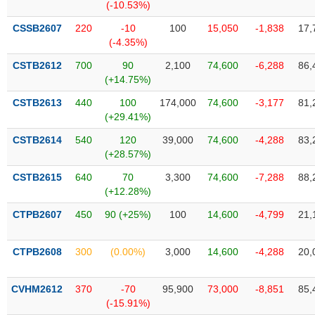
Tất cả
Cổ phiếu
Chỉ số
Chứng chỉ quỹ
Chứng q
(-10.53%)
CSSB2607
220
-10
100
15,050
-1,838
17,
Lãnh
(-4.35%)
đạo
(-)
CSTB2612
700
90
2,100
74,600
-6,288
86,
(+14.75%)
Tất cả
Người nội bộ
Người liên quan
Cổ đông lớn
CSTB2613
440
100
174,000
74,600
-3,177
81,
(+29.41%)
Tin
CSTB2614
540
120
39,000
74,600
-4,288
83,
tức
(-)
(+28.57%)
CSTB2615
640
70
3,300
74,600
-7,288
88,
(+12.28%)
Bài
viết
CTPB2607
450
90 (+25%)
100
14,600
-4,799
21,
của
tác
giả
CTPB2608
300
(0.00%)
3,000
14,600
-4,288
20,
(-)
CVHM2612
370
-70
95,900
73,000
-8,851
85,
Báo
(-15.91%)
cáo