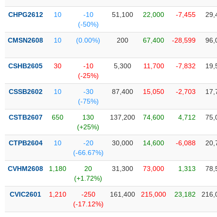
Tổng
VS-
quan
SECTOR
CHPG2612
10
-10
51,100
22,000
-7,455
29,
(-50%)
Giao
dịch
CMSN2608
10
(0.00%)
200
67,400
-28,599
96,
Tài
chính
CSHB2605
30
-10
5,300
11,700
-7,832
19,
NĂNG
(-25%)
Phân
LƯỢNG
tích
CSSB2602
10
-30
87,400
15,050
-2,703
17,
kỹ
(-75%)
thuật
CSTB2607
650
130
137,200
74,600
4,712
75,
Hồ
(+25%)
NGUYÊN
sơ
VẬT
CTPB2604
10
-20
30,000
14,600
-6,088
20,
doanh
LIỆU
(-66.67%)
nghiệp
CVHM2608
1,180
20
31,300
73,000
1,313
78,
Tin
(+1.72%)
tức
sự
CVIC2601
1,210
-250
161,400
215,000
23,182
216,
CÔNG
kiện
(-17.12%)
NGHIỆP
Tài