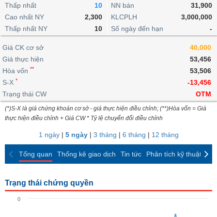
khoản
lai
Thấp nhất
10
NN bán
31,900
dịch
lỗ
Phân
Vĩ
Thống
Định
Cao nhất NY
2,300
KLCPLH
3,000,000
tích
mô
BẤT
Chứng
IR
Giao
kê
Chứng
giá
Thấp nhất NY
kỹ
10
Số ngày đến hạn
-
ĐỘNG
quyền
Awards
dịch
giao
quyền
thuật
SẢN
Nước
nội
dịch
Trái
Giá CK cơ sở
40,000
ngoài
Tổng
bộ
Bảng
phiếu
Giá thực hiện
53,456
Tin
quan
giá
Đào
doanh
Tự
**
Niên
tức
Hòa vốn
53,506
TÀI
trực
tạo
nghiệp
doanh
Thống
giám
*
S-X
-13,456
CHÍNH
tuyến
kê
Top
Trạng thái CW
OTM
Tài
giao
Bộ
cổ
liệu
(*)S-X là giá chứng khoán cơ sở - giá thực hiện điều chỉnh; (**)Hòa vốn = Giá
dịch
Dịch
lọc
phiếu
cổ
HÀNG
thực hiện điều chỉnh + Giá CW * Tỷ lệ chuyển đổi điều chỉnh
vụ
cổ
Định
đông
HÓA
Bản
phiếu
1 ngày
|
5 ngày
|
3 tháng
|
6 tháng
|
12 tháng
giá
đồ
So
ngành
Tổng quan
Thống kê giao dịch
Tin tức
Phân tích kỹ thuật
CK
sánh
KINH
cổ
Thống
TẾ
phiếu
kê
Trạng thái chứng quyền
giao
Báo
dịch
0
cáo
THẾ
phân
GIỚI