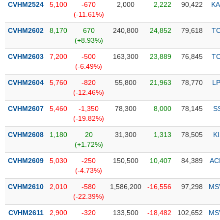
CVHM2524
5,100
-670
2,000
2,222
90,422
KA
(-11.61%)
Trạng
thái
CVHM2602
8,170
670
240,800
24,852
79,618
T
NGÀNH
cổ
(+8.93%)
phiếu
CVHM2603
7,200
-500
163,300
23,889
76,845
T
Quy
(-6.49%)
DOANH
mô
CVHM2604
5,760
-820
55,800
21,963
78,770
L
NGHIỆP
thị
(-12.46%)
trường
CVHM2607
5,460
-1,350
78,300
8,000
78,145
S
Niêm
(-19.82%)
CỔ
yết
PHIẾU
CVHM2608
1,180
20
31,300
1,313
78,505
K
Niêm
(+1.72%)
yết
mới
CVHM2609
5,030
-250
150,500
10,407
84,389
AC
PHÁI
(-4.73%)
Niêm
SINH
yết
CVHM2610
2,010
-580
1,586,200
-16,556
97,298
MS
bổ
(-22.39%)
sung
TRÁI
CVHM2611
2,900
-320
133,500
-18,482
102,652
MS