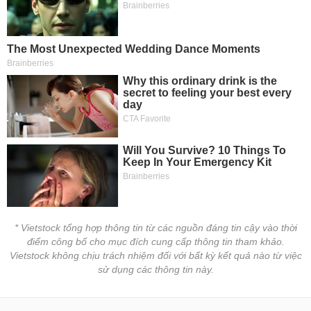
* Vietstock tổng hợp thông tin từ các nguồn đáng tin cậy vào thời
điểm công bố cho mục đích cung cấp thông tin tham khảo.
Vietstock không chịu trách nhiệm đối với bất kỳ kết quả nào từ việc
sử dụng các thông tin này.