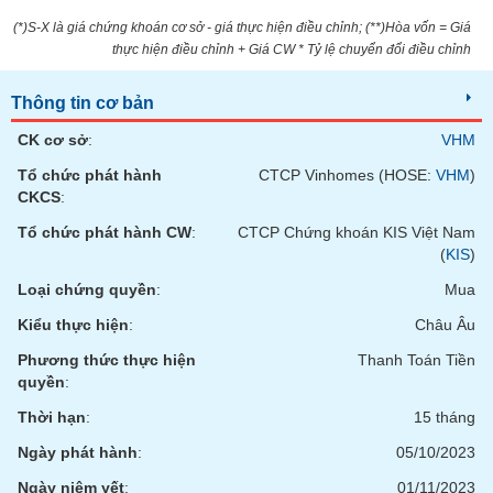
tài
chính
(*)S-X là giá chứng khoán cơ sở - giá thực hiện điều chỉnh; (**)Hòa vốn = Giá
thực hiện điều chỉnh + Giá CW * Tỷ lệ chuyển đổi điều chỉnh
Thông tin cơ bản
CK cơ sở
:
VHM
Tổ chức phát hành
CTCP Vinhomes (HOSE:
VHM
)
CKCS
:
Tổ chức phát hành CW
:
CTCP Chứng khoán KIS Việt Nam
(
KIS
)
Loại chứng quyền
:
Mua
Kiểu thực hiện
:
Châu Âu
Phương thức thực hiện
Thanh Toán Tiền
quyền
:
Thời hạn
:
15 tháng
Ngày phát hành
:
05/10/2023
Ngày niêm yết
:
01/11/2023