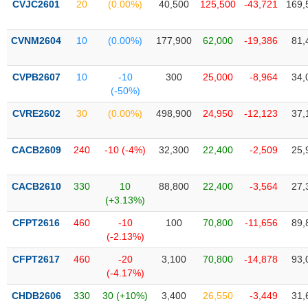
CVJC2601
20
(0.00%)
40,500
125,500
-43,721
169,
liệu
Tâm
CVNM2604
10
(0.00%)
177,900
62,000
-19,386
81,
lý
TIÊU
thị
DÙNG
CVPB2607
10
-10
300
25,000
-8,964
34,
trường
KHÔNG
(-50%)
THIẾT
CVRE2602
30
(0.00%)
498,900
24,950
-12,123
37,
YẾU
CACB2609
240
-10 (-4%)
32,300
22,400
-2,509
25,
TIÊU
CACB2610
330
10
88,800
22,400
-3,564
27,
DÙNG
(+3.13%)
THIẾT
CFPT2616
460
-10
100
70,800
-11,656
89,
YẾU
(-2.13%)
CFPT2617
460
-20
3,100
70,800
-14,878
93,
(-4.17%)
CHDB2606
330
30 (+10%)
3,400
26,550
-3,449
31,
CHĂM