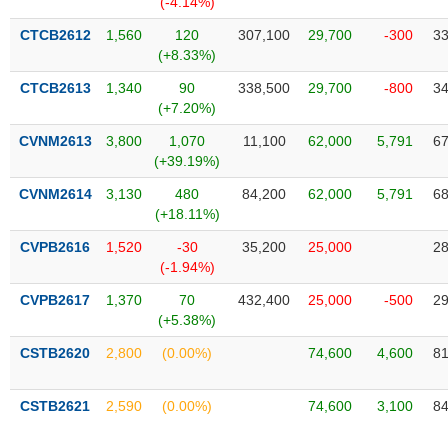
(-4.14%)
SÓC
SỨC
CTCB2612
1,560
120
307,100
29,700
-300
33
KHỎE
(+8.33%)
CTCB2613
1,340
90
338,500
29,700
-800
34
(+7.20%)
CVNM2613
3,800
1,070
11,100
62,000
5,791
67
TÀI
(+39.19%)
CHÍNH
CVNM2614
3,130
480
84,200
62,000
5,791
68
(+18.11%)
CVPB2616
1,520
-30
35,200
25,000
28
(-1.94%)
CÔNG
NGHỆ
CVPB2617
1,370
70
432,400
25,000
-500
29
THÔNG
(+5.38%)
TIN
CSTB2620
2,800
(0.00%)
74,600
4,600
81
CSTB2621
2,590
(0.00%)
74,600
3,100
84
DỊCH