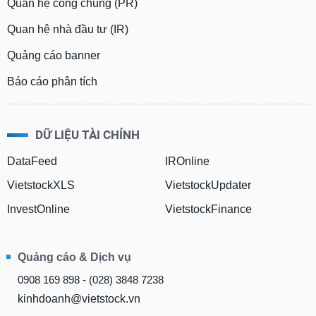
Quan hệ công chúng (PR)
Quan hệ nhà đầu tư (IR)
Quảng cáo banner
Báo cáo phân tích
DỮ LIỆU TÀI CHÍNH
DataFeed
IROnline
VietstockXLS
VietstockUpdater
InvestOnline
VietstockFinance
Quảng cáo & Dịch vụ
0908 169 898 - (028) 3848 7238
kinhdoanh@vietstock.vn