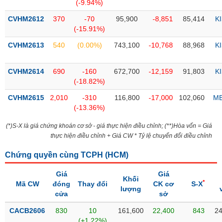
PHIẾU
Hủy
(-9.94%)
niêm
CVHM2612
370
-70
95,900
-8,851
85,414
K
yết
(-15.91%)
Theo
CVHM2613
540
(0.00%)
743,100
-10,768
88,968
K
CÔNG
dõi
CỤ
đặc
ĐẦU
biệt
CVHM2614
690
-160
672,700
-12,159
91,803
K
TƯ
(-18.82%)
Không
được
CVHM2615
2,010
-310
116,800
-17,000
102,060
M
ký
(-13.36%)
XUẤT
quỹ
DỮ
(*)S-X là giá chứng khoán cơ sở - giá thực hiện điều chỉnh; (**)Hòa vốn = Giá
LIỆU
Danh
thực hiện điều chỉnh + Giá CW * Tỷ lệ chuyển đổi điều chỉnh
mục
ETF
Chứng quyền cùng TCPH (
HCM
)
TIN
Cổ
Giá
Giá
MỚI
Khối
*
phiếu
Mã CW
đóng
Thay đổi
CK cơ
S-X
lượng
chi
cửa
sở
Ngành
tiết
(-)
CACB2606
830
10
161,600
22,400
843
24
(+1.22%)