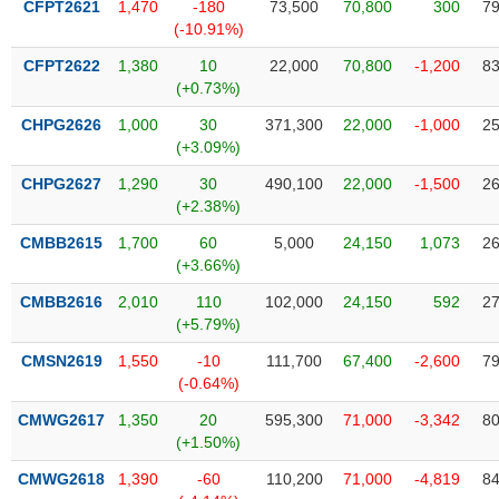
CFPT2621
1,470
-180
73,500
70,800
300
79
liệu
(-10.91%)
Tâm
CFPT2622
1,380
10
22,000
70,800
-1,200
83
lý
(+0.73%)
TIÊU
thị
DÙNG
CHPG2626
1,000
30
371,300
22,000
-1,000
25
trường
KHÔNG
(+3.09%)
THIẾT
CHPG2627
1,290
30
490,100
22,000
-1,500
26
YẾU
(+2.38%)
CMBB2615
1,700
60
5,000
24,150
1,073
26
(+3.66%)
TIÊU
CMBB2616
2,010
110
102,000
24,150
592
27
DÙNG
(+5.79%)
THIẾT
CMSN2619
1,550
-10
111,700
67,400
-2,600
79
YẾU
(-0.64%)
CMWG2617
1,350
20
595,300
71,000
-3,342
80
(+1.50%)
CMWG2618
1,390
-60
110,200
71,000
-4,819
84
CHĂM