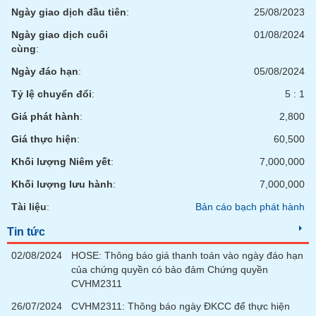
Tất cả
Cổ phiếu
Chỉ số
Chứng chỉ quỹ
Chứng q
Ngày giao dịch đầu tiên
:
25/08/2023
Ngày giao dịch cuối
01/08/2024
Lãnh
cùng
:
đạo
(-)
Ngày đáo hạn
:
05/08/2024
Tất cả
Người nội bộ
Người liên quan
Cổ đông lớn
Tỷ lệ chuyển đổi
:
5 : 1
Giá phát hành
:
2,800
Tin
Giá thực hiện
:
60,500
tức
(-)
Khối lượng Niêm yết
:
7,000,000
Khối lượng lưu hành
:
7,000,000
Bài
Tài liệu
:
Bản cáo bạch phát hành
viết
của
Tin tức
tác
giả
(-)
02/08/2024
HOSE: Thông báo giá thanh toán vào ngày đáo hạn
của chứng quyền có bảo đảm Chứng quyền
CVHM2311
Báo
26/07/2024
CVHM2311: Thông báo ngày ĐKCC để thực hiện
cáo