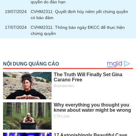
quyền do đáo hạn
phân
tích
19/07/2024
CVHM2311: Quyết định hủy niêm yết chứng quyền
(-)
có bảo đảm
17/07/2024
CVHM2311: Thông báo ngày ĐKCC để thực hiện
Thuật
chứng quyền
ngữ
(-)
Dịch
vụ
(-)
Đào
tạo
Sách
tài