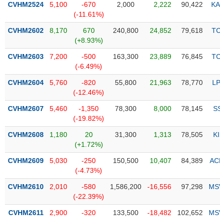
CVHM2524
5,100
-670
2,000
2,222
90,422
KA
(-11.61%)
Trạng
thái
CVHM2602
8,170
670
240,800
24,852
79,618
T
NGÀNH
cổ
(+8.93%)
phiếu
CVHM2603
7,200
-500
163,300
23,889
76,845
T
Quy
(-6.49%)
DOANH
mô
CVHM2604
5,760
-820
55,800
21,963
78,770
L
NGHIỆP
thị
(-12.46%)
trường
CVHM2607
5,460
-1,350
78,300
8,000
78,145
S
Niêm
(-19.82%)
CỔ
yết
PHIẾU
CVHM2608
1,180
20
31,300
1,313
78,505
K
Niêm
(+1.72%)
yết
mới
CVHM2609
5,030
-250
150,500
10,407
84,389
AC
PHÁI
(-4.73%)
Niêm
SINH
yết
CVHM2610
2,010
-580
1,586,200
-16,556
97,298
MS
bổ
(-22.39%)
sung
TRÁI
CVHM2611
2,900
-320
133,500
-18,482
102,652
MS