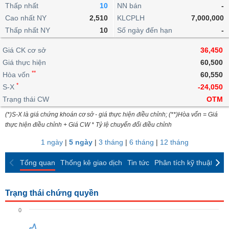
khoản
lai
Thấp nhất
10
NN bán
-
dịch
lỗ
Phân
Vĩ
Thống
Định
Cao nhất NY
2,510
KLCPLH
7,000,000
tích
mô
BẤT
Chứng
IR
Giao
kê
Chứng
giá
Thấp nhất NY
kỹ
10
Số ngày đến hạn
-
ĐỘNG
quyền
Awards
dịch
giao
quyền
thuật
SẢN
Nước
nội
dịch
Trái
Giá CK cơ sở
36,450
ngoài
Tổng
bộ
Bảng
phiếu
Giá thực hiện
60,500
Tin
quan
giá
Đào
doanh
Tự
**
Niên
tức
Hòa vốn
60,550
TÀI
trực
tạo
nghiệp
doanh
Thống
giám
*
S-X
-24,050
CHÍNH
tuyến
kê
Top
Trạng thái CW
OTM
Tài
giao
Bộ
cổ
liệu
(*)S-X là giá chứng khoán cơ sở - giá thực hiện điều chỉnh; (**)Hòa vốn = Giá
dịch
Dịch
lọc
phiếu
cổ
HÀNG
thực hiện điều chỉnh + Giá CW * Tỷ lệ chuyển đổi điều chỉnh
vụ
cổ
Định
đông
HÓA
Bản
phiếu
1 ngày
|
5 ngày
|
3 tháng
|
6 tháng
|
12 tháng
giá
đồ
So
ngành
Tổng quan
Thống kê giao dịch
Tin tức
Phân tích kỹ thuật
CK
sánh
KINH
cổ
Thống
TẾ
phiếu
kê
Trạng thái chứng quyền
giao
Báo
dịch
0
cáo
THẾ
phân
GIỚI