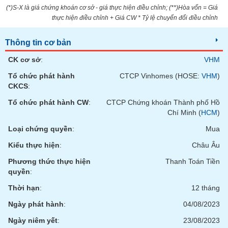
VỤ
(*)S-X là giá chứng khoán cơ sở - giá thực hiện điều chỉnh; (**)Hòa vốn = Giá
TRUYỀN
thực hiện điều chỉnh + Giá CW * Tỷ lệ chuyển đổi điều chỉnh
THÔNG
Thông tin cơ bản
CK cơ sở
:
VHM
Tổ chức phát hành
CTCP Vinhomes (HOSE:
VHM
)
TIỆN
CKCS
:
ÍCH
Tổ chức phát hành CW
:
CTCP Chứng khoán Thành phố Hồ
Chí Minh (
HCM
)
Loại chứng quyền
:
Mua
BẤT
Kiểu thực hiện
:
Châu Âu
ĐỘNG
SẢN
Phương thức thực hiện
Thanh Toán Tiền
quyền
:
Mã
Thời hạn
:
12 tháng
chứng
khoán
Ngày phát hành
:
04/08/2023
(-)
Ngày niêm yết
:
23/08/2023