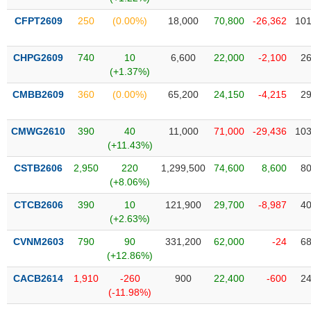
Tổng
VS-
quan
SECTOR
CFPT2609
250
(0.00%)
18,000
70,800
-26,362
101
Giao
dịch
CHPG2609
740
10
6,600
22,000
-2,100
26
(+1.37%)
Tài
chính
CMBB2609
360
(0.00%)
65,200
24,150
-4,215
29
NĂNG
Phân
LƯỢNG
tích
CMWG2610
390
40
11,000
71,000
-29,436
103
kỹ
(+11.43%)
thuật
CSTB2606
2,950
220
1,299,500
74,600
8,600
80
Hồ
(+8.06%)
NGUYÊN
sơ
VẬT
CTCB2606
390
10
121,900
29,700
-8,987
40
doanh
LIỆU
(+2.63%)
nghiệp
CVNM2603
790
90
331,200
62,000
-24
68
Tin
(+12.86%)
tức
sự
CACB2614
1,910
-260
900
22,400
-600
24
CÔNG
kiện
(-11.98%)
NGHIỆP
Tài