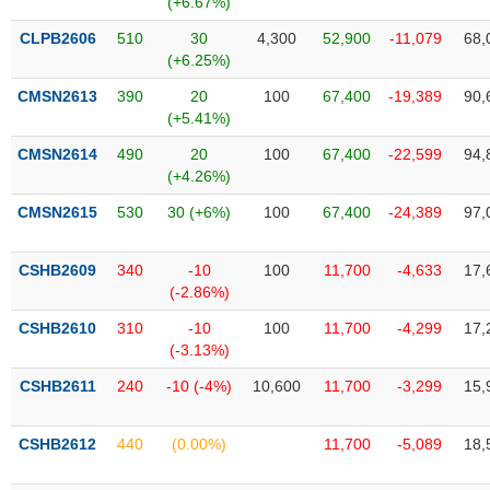
(+6.67%)
SÓC
SỨC
CLPB2606
510
30
4,300
52,900
-11,079
68,
KHỎE
(+6.25%)
CMSN2613
390
20
100
67,400
-19,389
90,
(+5.41%)
CMSN2614
490
20
100
67,400
-22,599
94,
TÀI
(+4.26%)
CHÍNH
CMSN2615
530
30 (+6%)
100
67,400
-24,389
97,
CSHB2609
340
-10
100
11,700
-4,633
17,
(-2.86%)
CÔNG
NGHỆ
CSHB2610
310
-10
100
11,700
-4,299
17,
THÔNG
(-3.13%)
TIN
CSHB2611
240
-10 (-4%)
10,600
11,700
-3,299
15,
CSHB2612
440
(0.00%)
11,700
-5,089
18,
DỊCH