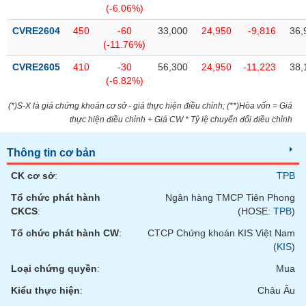
chính
(-6.06%)
CVRE2604
450
-60
33,000
24,950
-9,816
36,
(-11.76%)
CVRE2605
410
-30
56,300
24,950
-11,223
38,
Công
(-6.82%)
cụ
đầu
(*)S-X là giá chứng khoán cơ sở - giá thực hiện điều chỉnh; (**)Hòa vốn = Giá
tư
thực hiện điều chỉnh + Giá CW * Tỷ lệ chuyển đổi điều chỉnh
Thông tin cơ bản
Truyền
CK cơ sở
:
TPB
thông
Tổ chức phát hành
Ngân hàng TMCP Tiên Phong
tài
CKCS
:
(HOSE:
TPB
)
chính
Tổ chức phát hành CW
:
CTCP Chứng khoán KIS Việt Nam
(
KIS
)
Loại chứng quyền
:
Mua
Dữ
Kiểu thực hiện
:
Châu Âu
liệu