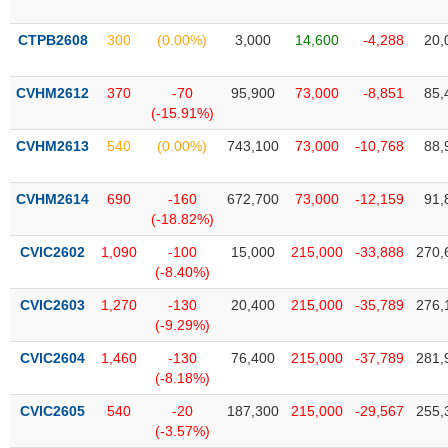
Tất cả
Cổ phiếu
Chỉ số
Chứng chỉ quỹ
Chứng q
CTPB2608
300
(0.00%)
3,000
14,600
-4,288
20,
Lãnh
đạo
(-)
CVHM2612
370
-70
95,900
73,000
-8,851
85,
(-15.91%)
Tất cả
Người nội bộ
Người liên quan
Cổ đông lớn
CVHM2613
540
(0.00%)
743,100
73,000
-10,768
88,
Tin
CVHM2614
690
-160
672,700
73,000
-12,159
91,
tức
(-)
(-18.82%)
CVIC2602
1,090
-100
15,000
215,000
-33,888
270,
(-8.40%)
Bài
viết
CVIC2603
1,270
-130
20,400
215,000
-35,789
276,
của
(-9.29%)
tác
giả
CVIC2604
1,460
-130
76,400
215,000
-37,789
281,
(-)
(-8.18%)
CVIC2605
540
-20
187,300
215,000
-29,567
255,
Báo
(-3.57%)
cáo