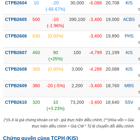
CTPB2604
10
-20
30,000
-6,088
20,708
KIS
(-66.67%)
Trạng
thái
CTPB2605
500
-10
390,100
-3,400
19,000
ACBS
NGÀNH
cổ
(-1.96%)
phiếu
CTPB2606
630
(0.00%)
-3,400
19,890
PHS
Quy
DOANH
mô
CTPB2607
450
90
100
-4,799
21,199
KIS
NGHIỆP
thị
(+25%)
trường
CTPB2608
300
(0.00%)
3,000
-4,288
20,088
KIS
Niêm
CỔ
yết
PHIẾU
CTPB2609
380
-20 (-5%)
2,200
-3,400
18,760
MBS
Niêm
yết
mới
CTPB2610
320
10
73,200
-3,400
18,640
SSV
PHÁI
(+3.23%)
Niêm
SINH
yết
(*)S-X là giá chứng khoán cơ sở - giá thực hiện điều chỉnh; (**)Hòa vốn = Giá
bổ
thực hiện điều chỉnh + Giá CW * Tỷ lệ chuyển đổi điều chỉnh
sung
TRÁI
Chứng quyền cùng TCPH (
KIS
)