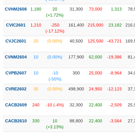
Tổng
VS-
quan
SECTOR
CVHM2608
1,180
20
31,300
73,000
1,313
78,
(+1.72%)
Giao
dịch
CVIC2601
1,210
-250
161,400
215,000
23,182
216,
(-17.12%)
Tài
chính
CVJC2601
20
(0.00%)
40,500
125,500
-43,721
169,
NĂNG
Phân
LƯỢNG
tích
CVNM2604
10
(0.00%)
177,900
62,000
-19,386
81,
kỹ
thuật
CVPB2607
10
-10
300
25,000
-8,964
34,
Hồ
(-50%)
NGUYÊN
sơ
VẬT
CVRE2602
30
(0.00%)
498,900
24,950
-12,123
37,
doanh
LIỆU
nghiệp
CACB2609
240
-10 (-4%)
32,300
22,400
-2,509
25,
Tin
tức
sự
CACB2610
330
10
88,800
22,400
-3,564
27,
CÔNG
kiện
(+3.13%)
NGHIỆP
Tài