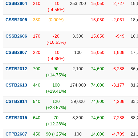
VỤ
CSSB2604
210
-10
253,200
15,050
-2,727
18,
TRUYỀN
(-4.55%)
THÔNG
CSSB2605
330
(0.00%)
15,050
-2,061
18,
CSSB2606
170
-20
3,300
15,050
-949
16,
(-10.53%)
TIỆN
CSSB2607
220
-10
100
15,050
-1,838
17,
ÍCH
(-4.35%)
CSTB2612
700
90
2,100
74,600
-6,288
86,
(+14.75%)
BẤT
CSTB2613
440
100
174,000
74,600
-3,177
81,
ĐỘNG
(+29.41%)
SẢN
CSTB2614
540
120
39,000
74,600
-4,288
83,
(+28.57%)
Mã
chứng
CSTB2615
640
70
3,300
74,600
-7,288
88,
khoán
(+12.28%)
(-)
CTPB2607
450
90 (+25%)
100
14,600
-4,799
21,