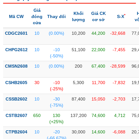
PHIẾU
Hủy
niêm
Giá
Khối
Giá CK
yết
*
Mã CW
đóng
Thay đổi
S-X
lượng
cơ sở
v
cửa
Theo
CÔNG
dõi
CDGC2601
10
(0.00%)
10,200
44,200
-32,668
77,
CỤ
đặc
ĐẦU
biệt
TƯ
CHPG2612
10
-10
51,100
22,000
-7,455
29,
Không
(-50%)
được
CMSN2608
10
(0.00%)
200
67,400
-28,599
96,
ký
XUẤT
quỹ
DỮ
LIỆU
CSHB2605
30
-10
5,300
11,700
-7,832
19,
Danh
(-25%)
mục
ETF
CSSB2602
10
-30
87,400
15,050
-2,703
17,
TIN
(-75%)
Cổ
MỚI
phiếu
CSTB2607
650
130
137,200
74,600
4,712
75,
chi
(+25%)
Ngành
tiết
(-)
CTPB2604
10
-20
30,000
14,600
-6,088
20,
(-66.67%)