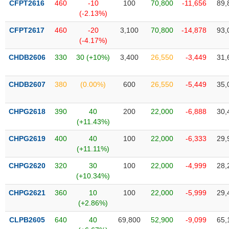
CFPT2616
460
-10
100
70,800
-11,656
89,
liệu
(-2.13%)
Tâm
CFPT2617
460
-20
3,100
70,800
-14,878
93,
lý
(-4.17%)
TIÊU
thị
DÙNG
CHDB2606
330
30 (+10%)
3,400
26,550
-3,449
31,
trường
KHÔNG
THIẾT
CHDB2607
380
(0.00%)
600
26,550
-5,449
35,
YẾU
CHPG2618
390
40
200
22,000
-6,888
30,
(+11.43%)
TIÊU
CHPG2619
400
40
100
22,000
-6,333
29,
DÙNG
(+11.11%)
THIẾT
CHPG2620
320
30
100
22,000
-4,999
28,
YẾU
(+10.34%)
CHPG2621
360
10
100
22,000
-5,999
29,
(+2.86%)
CLPB2605
640
40
69,800
52,900
-9,099
65,
CHĂM