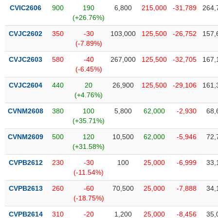
phân
CVIC2606
900
190
6,800
215,000
-31,789
264,
tích
(+26.76%)
(-)
CVJC2602
350
-30
103,000
125,500
-26,752
157,
(-7.89%)
Thuật
ngữ
CVJC2603
580
-40
267,000
125,500
-32,705
167,
(-)
(-6.45%)
CVJC2604
440
20
26,900
125,500
-29,106
161,
(+4.76%)
Dịch
vụ
CVNM2608
380
100
5,800
62,000
-2,930
68,
(-)
(+35.71%)
CVNM2609
500
120
10,500
62,000
-5,946
72,
Đào
(+31.58%)
tạo
CVPB2612
230
-30
100
25,000
-6,999
33,
(-11.54%)
CVPB2613
260
-60
70,500
25,000
-7,888
34,
(-18.75%)
Sách
tài
CVPB2614
310
-20
1,200
25,000
-8,456
35,