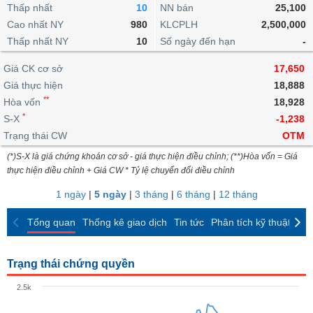
khoản
lai
Thấp nhất
10
NN bán
25,100
dịch
lỗ
Phân
Vĩ
Thống
Định
Cao nhất NY
980
KLCPLH
2,500,000
tích
mô
BẤT
Chứng
IR
Giao
kê
Chứng
giá
Thấp nhất NY
kỹ
10
Số ngày đến hạn
-
ĐỘNG
quyền
Awards
dịch
giao
quyền
thuật
SẢN
Nước
nội
dịch
Trái
Giá CK cơ sở
17,650
ngoài
Tổng
bộ
Bảng
phiếu
Giá thực hiện
18,888
Tin
quan
giá
Đào
doanh
Tự
**
Niên
tức
Hòa vốn
18,928
TÀI
trực
tạo
nghiệp
doanh
Thống
giám
*
S-X
-1,238
CHÍNH
tuyến
kê
Top
Trạng thái CW
OTM
Tài
giao
Bộ
cổ
liệu
(*)S-X là giá chứng khoán cơ sở - giá thực hiện điều chỉnh; (**)Hòa vốn = Giá
dịch
Dịch
lọc
phiếu
cổ
HÀNG
thực hiện điều chỉnh + Giá CW * Tỷ lệ chuyển đổi điều chỉnh
vụ
cổ
Định
đông
HÓA
Bản
phiếu
1 ngày
|
5 ngày
|
3 tháng
|
6 tháng
|
12 tháng
giá
đồ
So
ngành
Tổng quan
Thống kê giao dịch
Tin tức
Phân tích kỹ thuật
CK
sánh
KINH
cổ
Thống
TẾ
phiếu
kê
Trạng thái chứng quyền
giao
Báo
dịch
2.5k
cáo
THẾ
phân
GIỚI