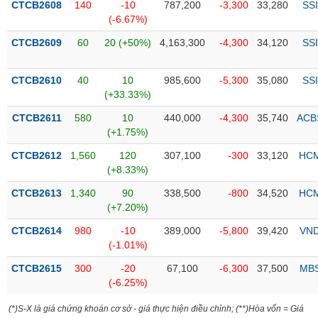
PHIẾU
Hủy
CTCB2608
140
-10
787,200
-3,300
33,280
SSI
niêm
(-6.67%)
yết
CTCB2609
60
20 (+50%)
4,163,300
-4,300
34,120
SSI
Theo
CÔNG
dõi
CỤ
CTCB2610
40
10
985,600
-5,300
35,080
SSI
đặc
ĐẦU
(+33.33%)
biệt
TƯ
CTCB2611
580
10
440,000
-4,300
35,740
ACB
Không
(+1.75%)
được
ký
CTCB2612
1,560
120
307,100
-300
33,120
HC
XUẤT
quỹ
(+8.33%)
DỮ
LIỆU
Danh
CTCB2613
1,340
90
338,500
-800
34,520
HC
mục
(+7.20%)
ETF
CTCB2614
980
-10
389,000
-5,800
39,420
VN
TIN
(-1.01%)
Cổ
MỚI
phiếu
CTCB2615
300
-20
67,100
-6,300
37,500
MB
chi
(-6.25%)
Ngành
tiết
(-)
(*)S-X là giá chứng khoán cơ sở - giá thực hiện điều chỉnh; (**)Hòa vốn = Giá