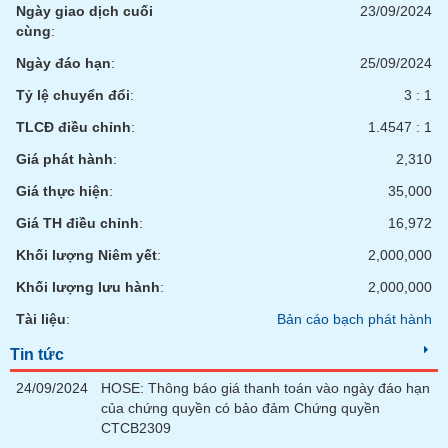
Ngày giao dịch cuối
23/09/2024
liệu
cùng
:
Tâm
Ngày đáo hạn
:
25/09/2024
lý
TIÊU
Tỷ lệ chuyển đổi
:
3 : 1
thị
DÙNG
trường
KHÔNG
TLCĐ điều chỉnh
:
1.4547 : 1
THIẾT
Giá phát hành
:
2,310
YẾU
Giá thực hiện
:
35,000
Giá TH điều chỉnh
:
16,972
Khối lượng Niêm yết
:
2,000,000
TIÊU
Khối lượng lưu hành
:
2,000,000
DÙNG
THIẾT
Tài liệu
:
Bản cáo bạch phát hành
YẾU
Tin tức
24/09/2024
HOSE: Thông báo giá thanh toán vào ngày đáo hạn
của chứng quyền có bảo đảm Chứng quyền
CTCB2309
CHĂM