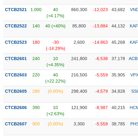
CTCB2521
1,000
40
860,300
-12,023
43,682
VN
Trạng
(+4.17%)
thái
NGÀNH
cổ
CTCB2522
140
40 (+40%)
85,800
-13,884
44,132
KAF
phiếu
Quy
CTCB2523
180
-30
2,600
-14,863
45,268
KAF
DOANH
mô
(-14.29%)
NGHIỆP
thị
CTCB2601
240
10
241,800
-6,538
37,178
ACB
trường
(+4.35%)
Niêm
CTCB2603
220
40
216,500
-5,559
35,905
VP
CỔ
yết
(+22.22%)
PHIẾU
Niêm
CTCB2605
280
(0.00%)
298,400
-4,579
34,828
SSI
yết
mới
PHÁI
CTCB2606
390
10
121,900
-8,987
40,215
HC
Niêm
SINH
(+2.63%)
yết
bổ
CTCB2607
900
(0.00%)
3,300
-5,559
38,785
PH
sung
TRÁI