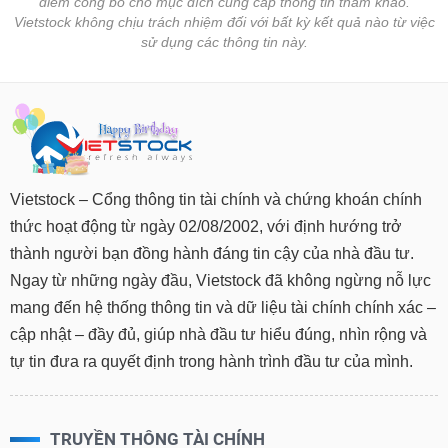
điểm công bố cho mục đích cung cấp thông tin tham khảo.
Tất cả
Cổ phiếu
Chỉ số
Chứng chỉ quỹ
Chứng q
Vietstock không chịu trách nhiệm đối với bất kỳ kết quả nào từ việc
sử dụng các thông tin này.
Lãnh
đạo
(-)
Tất cả
Người nội bộ
Người liên quan
Cổ đông lớn
Tin
Vietstock – Cổng thông tin tài chính và chứng khoán chính
tức
(-)
thức hoạt động từ ngày 02/08/2002, với định hướng trở
thành người bạn đồng hành đáng tin cậy của nhà đầu tư.
Bài
Ngay từ những ngày đầu, Vietstock đã không ngừng nỗ lực
viết
mang đến hệ thống thông tin và dữ liệu tài chính chính xác –
của
tác
cập nhật – đầy đủ, giúp nhà đầu tư hiểu đúng, nhìn rộng và
giả
tự tin đưa ra quyết định trong hành trình đầu tư của mình.
(-)
Báo
TRUYỀN THÔNG TÀI CHÍNH
cáo