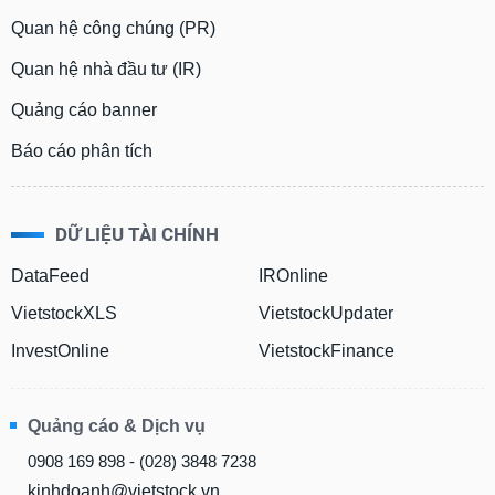
phân
Quan hệ công chúng (PR)
tích
(-)
Quan hệ nhà đầu tư (IR)
Quảng cáo banner
Thuật
ngữ
(-)
Báo cáo phân tích
Dịch
DỮ LIỆU TÀI CHÍNH
vụ
(-)
DataFeed
IROnline
VietstockXLS
VietstockUpdater
Đào
tạo
InvestOnline
VietstockFinance
Quảng cáo & Dịch vụ
Sách
0908 169 898 - (028) 3848 7238
tài
kinhdoanh@vietstock.vn