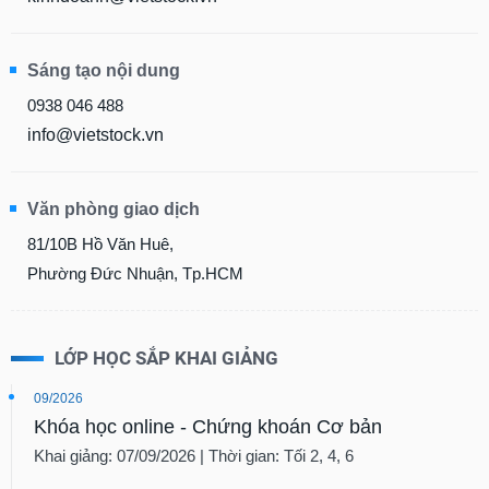
chính
Sáng tạo nội dung
0938 046 488
Công
cụ
info@vietstock.vn
đầu
tư
Văn phòng giao dịch
81/10B Hồ Văn Huê,
Phường Đức Nhuận, Tp.HCM
Truyền
thông
tài
chính
LỚP HỌC SẮP KHAI GIẢNG
09/2026
Khóa học online - Chứng khoán Cơ bản
Dữ
Khai giảng: 07/09/2026 | Thời gian: Tối 2, 4, 6
liệu