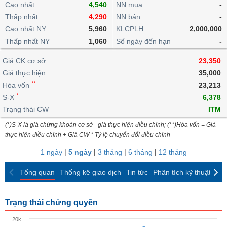
khoản
Cao nhất
lai
4,540
NN mua
-
dịch
lỗ
Phân
Vĩ
Thống
Thấp nhất
4,290
NN bán
-
Định
tích
mô
BẤT
Chứng
IR
Giao
kê
Chứng
giá
Cao nhất NY
5,960
KLCPLH
2,000,000
kỹ
ĐỘNG
quyền
Awards
dịch
giao
quyền
thuật
SẢN
Thấp nhất NY
1,060
Số ngày đến hạn
-
Nước
nội
dịch
Trái
ngoài
Tổng
bộ
Bảng
phiếu
Giá CK cơ sở
23,350
Tin
quan
giá
Đào
doanh
Tự
Giá thực hiện
Niên
tức
35,000
TÀI
trực
tạo
nghiệp
doanh
Thống
giám
**
Hòa vốn
23,213
CHÍNH
tuyến
kê
*
S-X
6,378
Top
Tài
giao
Bộ
cổ
Trạng thái CW
ITM
liệu
dịch
Dịch
lọc
phiếu
cổ
HÀNG
(*)S-X là giá chứng khoán cơ sở - giá thực hiện điều chỉnh; (**)Hòa vốn = Giá
vụ
cổ
Định
đông
HÓA
thực hiện điều chỉnh + Giá CW * Tỷ lệ chuyển đổi điều chỉnh
Bản
phiếu
giá
đồ
1 ngày
|
5 ngày
|
3 tháng
|
6 tháng
|
12 tháng
So
ngành
sánh
KINH
Tổng quan
Thống kê giao dịch
Tin tức
Phân tích kỹ thuật
CK
cổ
Thống
TẾ
phiếu
kê
giao
Báo
Trạng thái chứng quyền
dịch
cáo
THẾ
20k
phân
GIỚI