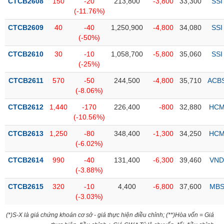
PHIẾU
CTCB2608
150
-20
213,800
-3,800
33,300
SSI
Hủy
(-11.76%)
niêm
yết
CTCB2609
40
-40
1,250,900
-4,800
34,080
SSI
(-50%)
Theo
CÔNG
dõi
CTCB2610
30
-10
1,058,700
-5,800
35,060
SSI
CỤ
đặc
(-25%)
ĐẦU
biệt
TƯ
CTCB2611
570
-50
244,500
-4,800
35,710
ACB
Không
(-8.06%)
được
CTCB2612
1,440
-170
226,400
-800
32,880
HC
ký
XUẤT
(-10.56%)
quỹ
DỮ
LIỆU
CTCB2613
1,250
-80
348,400
-1,300
34,250
HC
Danh
(-6.02%)
mục
ETF
CTCB2614
990
-40
131,400
-6,300
39,460
VND
TIN
(-3.88%)
Cổ
MỚI
phiếu
CTCB2615
320
-10
4,400
-6,800
37,600
MB
chi
(-3.03%)
Ngành
tiết
(-)
(*)S-X là giá chứng khoán cơ sở - giá thực hiện điều chỉnh; (**)Hòa vốn = Giá