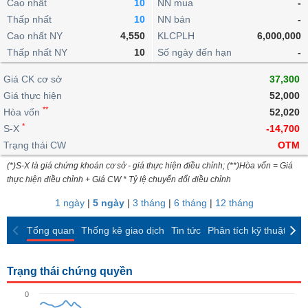
khoản
Cao nhất
10
NN mua
-
lai
dịch
lỗ
Phân
Vĩ
Thấp nhất
Thống
10
NN bán
-
Định
tích
mô
BẤT
Chứng
IR
Giao
kê
Chứng
Cao nhất NY
4,550
KLCPLH
6,000,000
giá
kỹ
ĐỘNG
quyền
Awards
dịch
giao
quyền
Thấp nhất NY
10
Số ngày đến hạn
-
thuật
SẢN
Nước
nội
dịch
Trái
ngoài
Tổng
bộ
Bảng
Giá CK cơ sở
phiếu
37,300
Tin
quan
giá
Đào
doanh
Giá thực hiện
52,000
Tự
Niên
tức
TÀI
trực
tạo
nghiệp
**
doanh
Hòa vốn
Thống
52,020
giám
CHÍNH
tuyến
kê
*
S-X
-14,700
Top
Tài
giao
Bộ
Trạng thái CW
OTM
cổ
liệu
dịch
Dịch
lọc
phiếu
cổ
(*)S-X là giá chứng khoán cơ sở - giá thực hiện điều chỉnh; (**)Hòa vốn = Giá
HÀNG
vụ
cổ
Định
đông
thực hiện điều chỉnh + Giá CW * Tỷ lệ chuyển đổi điều chỉnh
HÓA
Bản
phiếu
giá
đồ
1 ngày
|
5 ngày
|
3 tháng
|
6 tháng
|
12 tháng
So
ngành
sánh
KINH
Tổng quan
Thống kê giao dịch
Tin tức
Phân tích kỹ thuật
CK
cổ
Thống
TẾ
phiếu
kê
giao
Trạng thái chứng quyền
Báo
dịch
cáo
THẾ
0
phân
GIỚI