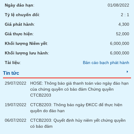
chính
Ngày đáo hạn
:
01/08/2022
Tỷ lệ chuyển đổi
:
2 : 1
Giá phát hành
:
4,300
Công
Giá thực hiện
:
52,000
cụ
đầu
Khối lượng Niêm yết
:
6,000,000
tư
Khối lượng lưu hành
:
6,000,000
Tài liệu
:
Bản cáo bạch phát hành
Tin tức
Truyền
thông
29/07/2022
HOSE: Thông báo giá thanh toán vào ngày đáo hạn
tài
của chứng quyền có bảo đảm Chứng quyền
chính
CTCB2203
19/07/2022
CTCB2203: Thông báo ngày ĐKCC để thực hiện
quyền do đáo hạn
06/07/2022
CTCB2203: Quyết định hủy niêm yết chứng quyền
Dữ
có bảo đảm
liệu