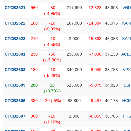
CTCB2521
960
-50
217,600
-12,523
43,603
VND
Trạng
(-4.95%)
thái
NGÀNH
cổ
CTCB2522
100
-10
167,000
-14,384
43,976
KAF
phiếu
(-9.09%)
CTCB2523
210
-10
2,000
-15,363
45,386
KAF
Quy
(-4.55%)
DOANH
mô
NGHIỆP
thị
CTCB2601
230
-50
236,600
-7,038
37,139
ACB
trường
(-17.86%)
Niêm
CTCB2603
180
-10
340,000
-6,059
35,788
VPX
CỔ
yết
(-5.26%)
PHIẾU
Niêm
CTCB2605
280
10
515,600
-5,079
34,828
SSI
yết
(+3.70%)
mới
PHÁI
CTCB2606
380
-20 (-5%)
88,800
-9,487
40,175
HC
Niêm
SINH
yết
CTCB2607
900
-10
1,800
-6,059
38,785
PHS
bổ
(-1.10%)
sung
TRÁI