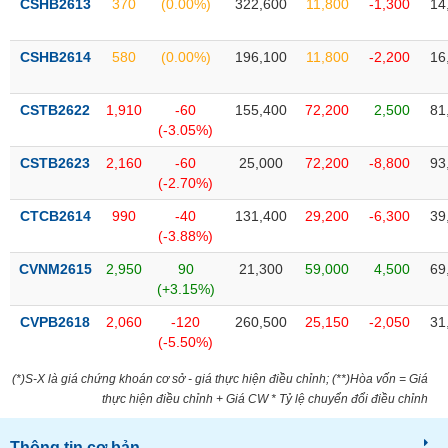
CSHB2613
370
(0.00%)
322,600
11,800
-1,300
14
Tất cả
Cổ phiếu
Chỉ số
Chứng chỉ quỹ
Chứng q
CSHB2614
580
(0.00%)
196,100
11,800
-2,200
16
Lãnh
đạo
(-)
CSTB2622
1,910
-60
155,400
72,200
2,500
81
(-3.05%)
Tất cả
Người nội bộ
Người liên quan
Cổ đông lớn
CSTB2623
2,160
-60
25,000
72,200
-8,800
93
(-2.70%)
Tin
tức
(-)
CTCB2614
990
-40
131,400
29,200
-6,300
39
(-3.88%)
CVNM2615
2,950
90
21,300
59,000
4,500
69
Bài
(+3.15%)
viết
của
CVPB2618
2,060
-120
260,500
25,150
-2,050
31
tác
(-5.50%)
giả
(-)
(*)S-X là giá chứng khoán cơ sở - giá thực hiện điều chỉnh; (**)Hòa vốn = Giá
thực hiện điều chỉnh + Giá CW * Tỷ lệ chuyển đổi điều chỉnh
Báo
cáo
Thông tin cơ bản