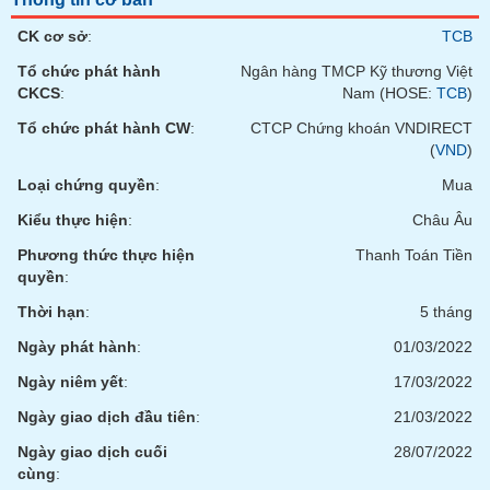
phân
tích
CK cơ sở
:
TCB
(-)
Tổ chức phát hành
Ngân hàng TMCP Kỹ thương Việt
CKCS
:
Nam (HOSE:
TCB
)
Thuật
Tổ chức phát hành CW
:
CTCP Chứng khoán VNDIRECT
ngữ
(-)
(
VND
)
Loại chứng quyền
:
Mua
Dịch
Kiểu thực hiện
:
Châu Âu
vụ
(-)
Phương thức thực hiện
Thanh Toán Tiền
quyền
:
Thời hạn
:
5 tháng
Đào
tạo
Ngày phát hành
:
01/03/2022
Ngày niêm yết
:
17/03/2022
Ngày giao dịch đầu tiên
:
21/03/2022
Sách
Ngày giao dịch cuối
28/07/2022
tài
cùng
: