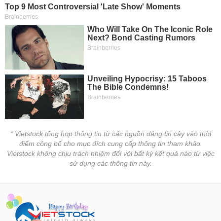
* Vietstock tổng hợp thông tin từ các nguồn đáng tin cậy vào thời
điểm công bố cho mục đích cung cấp thông tin tham khảo.
Vietstock không chịu trách nhiệm đối với bất kỳ kết quả nào từ việc
sử dụng các thông tin này.