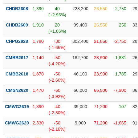
VỤ
CHDB2608
1,390
40
228,200
26,550
2,750
29
TRUYỀN
(+2.96%)
THÔNG
CHDB2609
1,910
20
99,400
26,550
250
33
(+1.06%)
CHPG2628
1,780
-30
302,400
21,850
-2,750
28
TIỆN
(-1.66%)
ÍCH
CMBB2617
1,140
-50
182,700
23,900
1,881
26
(-4.20%)
CMBB2618
1,870
-50
46,100
23,900
1,785
29
(-2.60%)
BẤT
ĐỘNG
CMSN2620
1,470
-60
66,000
66,500
-7,900
86
(-3.92%)
SẢN
CMWG2619
1,390
-40
39,000
71,200
107
82
Mã
(-2.80%)
chứng
khoán
CMWG2620
2,330
-50
9,000
71,200
-1,665
91
(-)
(-2.10%)