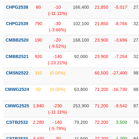
liệu
CHPG2538
80
-10
166,400
21,850
-5,017
27
(-11.11%)
Tâm
CHPG2539
790
-30
102,100
21,850
-8,766
32
lý
TIÊU
(-3.66%)
thị
DÙNG
trường
KHÔNG
CMBB2520
190
-20
168,100
23,900
-3,696
27
THIẾT
(-9.52%)
YẾU
CMBB2521
920
-140
92,000
23,900
-7,254
32
(-13.21%)
CMSN2522
310
(0.00%)
66,500
-27,400
98
TIÊU
CMWG2524
50
(0.00%)
63,800
71,200
-16,730
88
DÙNG
THIẾT
YẾU
CMWG2525
1,840
-230
253,900
71,200
-9,542
87
(-11.11%)
CSTB2532
2,280
-140
79,200
72,200
3,500
75
(-5.79%)
CHĂM
CSTB2533
4,420
-30
11,500
72,200
1,200
84