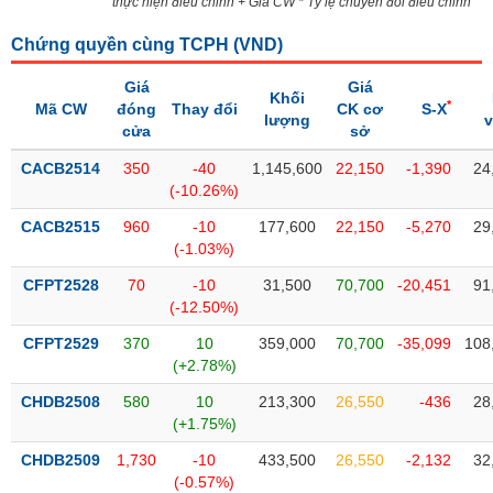
Tổng
thực hiện điều chỉnh + Giá CW * Tỷ lệ chuyển đổi điều chỉnh
VS-
quan
SECTOR
Chứng quyền cùng TCPH (
VND
)
Giao
dịch
Giá
Giá
Khối
*
Mã CW
đóng
Thay đổi
CK cơ
S-X
Tài
lượng
cửa
sở
chính
NĂNG
CACB2514
350
-40
1,145,600
22,150
-1,390
24
Phân
LƯỢNG
(-10.26%)
tích
kỹ
CACB2515
960
-10
177,600
22,150
-5,270
29
thuật
(-1.03%)
Hồ
CFPT2528
70
-10
31,500
70,700
-20,451
91
NGUYÊN
sơ
(-12.50%)
VẬT
doanh
LIỆU
CFPT2529
370
10
359,000
70,700
-35,099
108
nghiệp
(+2.78%)
Tin
CHDB2508
580
10
213,300
26,550
-436
28
tức
(+1.75%)
sự
CÔNG
kiện
CHDB2509
1,730
-10
433,500
26,550
-2,132
32
NGHIỆP
(-0.57%)
Tài