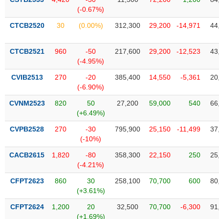
SÓC
(-0.67%)
SỨC
KHỎE
CTCB2520
30
(0.00%)
312,300
29,200
-14,971
44
CTCB2521
960
-50
217,600
29,200
-12,523
43
(-4.95%)
TÀI
CVIB2513
270
-20
385,400
14,550
-5,361
20
CHÍNH
(-6.90%)
CVNM2523
820
50
27,200
59,000
540
66
(+6.49%)
CVPB2528
270
-30
795,900
25,150
-11,499
37
CÔNG
(-10%)
NGHỆ
THÔNG
CACB2615
1,820
-80
358,300
22,150
250
25
TIN
(-4.21%)
CFPT2623
860
30
258,100
70,700
600
80
(+3.61%)
CFPT2624
1,200
20
32,500
70,700
-6,300
91
DỊCH
(+1.69%)