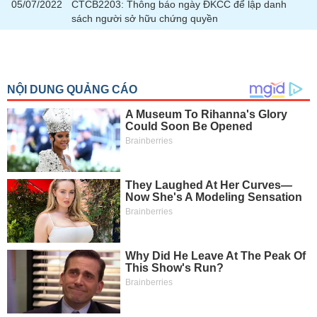
tài
05/07/2022
CTCB2203: Thông báo ngày ĐKCC để lập danh
chính
sách người sở hữu chứng quyền