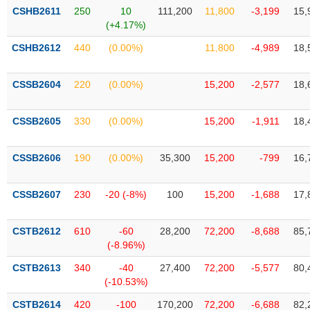
phân
CSHB2611
250
10
111,200
11,800
-3,199
15,
tích
(+4.17%)
(-)
CSHB2612
440
(0.00%)
11,800
-4,989
18,
Thuật
ngữ
CSSB2604
220
(0.00%)
15,200
-2,577
18,
(-)
CSSB2605
330
(0.00%)
15,200
-1,911
18,
Dịch
vụ
CSSB2606
190
(0.00%)
35,300
15,200
-799
16,
(-)
CSSB2607
230
-20 (-8%)
100
15,200
-1,688
17,
Đào
tạo
CSTB2612
610
-60
28,200
72,200
-8,688
85,
(-8.96%)
CSTB2613
340
-40
27,400
72,200
-5,577
80,
(-10.53%)
Sách
tài
CSTB2614
420
-100
170,200
72,200
-6,688
82,