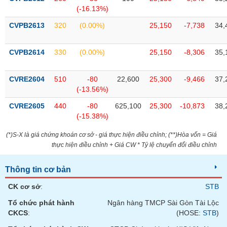
(-16.13%)
CVPB2613
320
(0.00%)
25,150
-7,738
34,
CVPB2614
330
(0.00%)
25,150
-8,306
35,
CVRE2604
510
-80
22,600
25,300
-9,466
37,
(-13.56%)
CVRE2605
440
-80
625,100
25,300
-10,873
38,
(-15.38%)
(*)S-X là giá chứng khoán cơ sở - giá thực hiện điều chỉnh; (**)Hòa vốn = Giá
thực hiện điều chỉnh + Giá CW * Tỷ lệ chuyển đổi điều chỉnh
Thông tin cơ bản
CK cơ sở
:
STB
Tổ chức phát hành
Ngân hàng TMCP Sài Gòn Tài Lộc
CKCS
:
(HOSE:
STB
)