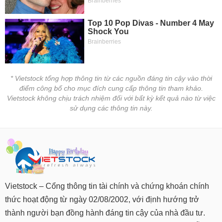
* Vietstock tổng hợp thông tin từ các nguồn đáng tin cậy vào thời
điểm công bố cho mục đích cung cấp thông tin tham khảo.
Vietstock không chịu trách nhiệm đối với bất kỳ kết quả nào từ việc
sử dụng các thông tin này.
Vietstock – Cổng thông tin tài chính và chứng khoán chính
thức hoạt động từ ngày 02/08/2002, với định hướng trở
thành người bạn đồng hành đáng tin cậy của nhà đầu tư.