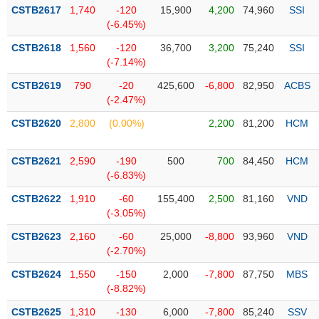
Tổng
VS-
CSTB2617
1,740
-120
15,900
4,200
74,960
SSI
quan
SECTOR
(-6.45%)
Giao
CSTB2618
1,560
-120
36,700
3,200
75,240
SSI
dịch
(-7.14%)
Tài
CSTB2619
790
-20
425,600
-6,800
82,950
ACBS
chính
(-2.47%)
NĂNG
Phân
LƯỢNG
CSTB2620
2,800
(0.00%)
2,200
81,200
HCM
tích
kỹ
thuật
CSTB2621
2,590
-190
500
700
84,450
HCM
(-6.83%)
Hồ
NGUYÊN
sơ
CSTB2622
1,910
-60
155,400
2,500
81,160
VND
VẬT
doanh
(-3.05%)
LIỆU
nghiệp
CSTB2623
2,160
-60
25,000
-8,800
93,960
VND
Tin
(-2.70%)
tức
CSTB2624
1,550
-150
2,000
-7,800
87,750
MBS
sự
(-8.82%)
CÔNG
kiện
NGHIỆP
CSTB2625
1,310
-130
6,000
-7,800
85,240
SSV
Tài