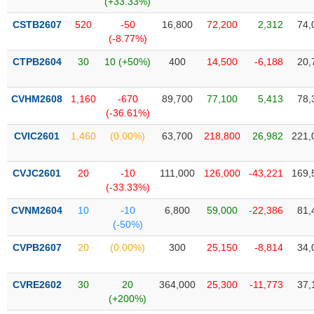
(+33.33%)
SÓC
SỨC
CSTB2607
520
-50
16,800
72,200
2,312
74,
KHỎE
(-8.77%)
CTPB2604
30
10 (+50%)
400
14,500
-6,188
20,
CVHM2608
1,160
-670
89,700
77,100
5,413
78,
TÀI
(-36.61%)
CHÍNH
CVIC2601
1,460
(0.00%)
63,700
218,800
26,982
221,
CVJC2601
20
-10
111,000
126,000
-43,221
169,
(-33.33%)
CÔNG
NGHỆ
CVNM2604
10
-10
6,800
59,000
-22,386
81,
THÔNG
(-50%)
TIN
CVPB2607
20
(0.00%)
300
25,150
-8,814
34,
CVRE2602
30
20
364,000
25,300
-11,773
37,
(+200%)
DỊCH