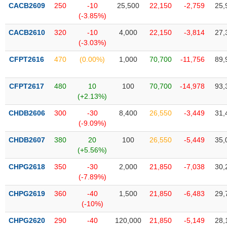
VỤ
CACB2609
250
-10
25,500
22,150
-2,759
25,
TRUYỀN
(-3.85%)
THÔNG
CACB2610
320
-10
4,000
22,150
-3,814
27,
(-3.03%)
CFPT2616
470
(0.00%)
1,000
70,700
-11,756
89,
TIỆN
CFPT2617
480
10
100
70,700
-14,978
93,
ÍCH
(+2.13%)
CHDB2606
300
-30
8,400
26,550
-3,449
31,
(-9.09%)
BẤT
CHDB2607
380
20
100
26,550
-5,449
35,
ĐỘNG
(+5.56%)
SẢN
CHPG2618
350
-30
2,000
21,850
-7,038
30,
(-7.89%)
Mã
chứng
CHPG2619
360
-40
1,500
21,850
-6,483
29,
khoán
(-10%)
(-)
CHPG2620
290
-40
120,000
21,850
-5,149
28,