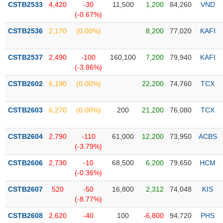
CSTB2533
4,420
-30
11,500
1,200
84,260
VND
(-0.67%)
Trạng
thái
CSTB2536
2,170
(0.00%)
8,200
77,020
KAFI
NGÀNH
cổ
phiếu
CSTB2537
2,490
-100
160,100
7,200
79,940
KAFI
Quy
(-3.86%)
DOANH
mô
CSTB2602
6,190
(0.00%)
22,200
74,760
TCX
NGHIỆP
thị
trường
CSTB2603
6,270
(0.00%)
200
21,200
76,080
TCX
Niêm
CỔ
yết
PHIẾU
CSTB2604
2,790
-110
61,000
12,200
73,950
ACBS
Niêm
(-3.79%)
yết
mới
CSTB2606
2,730
-10
68,500
6,200
79,650
HCM
PHÁI
(-0.36%)
Niêm
SINH
yết
CSTB2607
520
-50
16,800
2,312
74,048
KIS
bổ
(-8.77%)
sung
TRÁI
CSTB2608
2,620
-40
100
-6,800
94,720
PHS