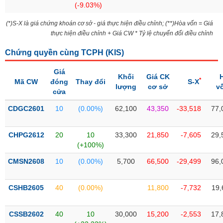
(-9.03%)
liệu
(*)S-X là giá chứng khoán cơ sở - giá thực hiện điều chỉnh; (**)Hòa vốn = Giá
Tâm
thực hiện điều chỉnh + Giá CW * Tỷ lệ chuyển đổi điều chỉnh
lý
TIÊU
thị
DÙNG
Chứng quyền cùng TCPH (
KIS
)
trường
KHÔNG
Giá
THIẾT
Khối
Giá CK
*
Mã CW
đóng
Thay đổi
S-X
YẾU
lượng
cơ sở
v
cửa
CDGC2601
10
(0.00%)
62,100
43,350
-33,518
77,
TIÊU
CHPG2612
20
10
33,300
21,850
-7,605
29,
DÙNG
(+100%)
THIẾT
CMSN2608
10
(0.00%)
5,700
66,500
-29,499
96,
YẾU
CSHB2605
40
(0.00%)
11,800
-7,732
19,
CSSB2602
40
10
30,000
15,200
-2,553
17,
CHĂM