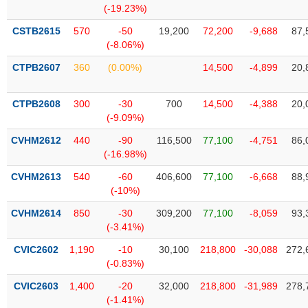
chính
(-19.23%)
CSTB2615
570
-50
19,200
72,200
-9,688
87,
(-8.06%)
CTPB2607
360
(0.00%)
14,500
-4,899
20,
Công
cụ
đầu
CTPB2608
300
-30
700
14,500
-4,388
20,
tư
(-9.09%)
CVHM2612
440
-90
116,500
77,100
-4,751
86,
(-16.98%)
Truyền
CVHM2613
540
-60
406,600
77,100
-6,668
88,
thông
(-10%)
tài
CVHM2614
850
-30
309,200
77,100
-8,059
93,
chính
(-3.41%)
CVIC2602
1,190
-10
30,100
218,800
-30,088
272,
(-0.83%)
Dữ
CVIC2603
1,400
-20
32,000
218,800
-31,989
278,
liệu
(-1.41%)