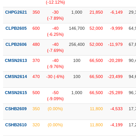
Tất cả
Cổ phiếu
Chỉ số
Chứng chỉ quỹ
Chứng q
(-12.12%)
CHPG2621
350
-30
1,000
21,850
-6,149
29,
Lãnh
(-7.89%)
đạo
(-)
CLPB2605
600
-40
146,700
52,000
-9,999
64,
(-6.25%)
Tất cả
Người nội bộ
Người liên quan
Cổ đông lớn
CLPB2606
480
-40
256,400
52,000
-11,979
67,
(-7.69%)
Tin
CMSN2613
370
-40
100
66,500
-20,289
90,
tức
(-)
(-9.76%)
CMSN2614
470
-30 (-6%)
100
66,500
-23,499
94,
Bài
viết
CMSN2615
500
-50
1,000
66,500
-25,289
96,
của
(-9.09%)
tác
giả
CSHB2609
350
(0.00%)
11,800
-4,533
17,
(-)
CSHB2610
320
(0.00%)
11,800
-4,199
17,
Báo
cáo