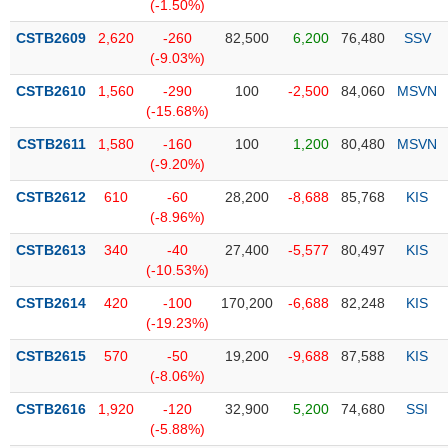
PHIẾU
Hủy
(-1.50%)
niêm
CSTB2609
2,620
-260
82,500
6,200
76,480
SSV
yết
(-9.03%)
Theo
CSTB2610
1,560
-290
100
-2,500
84,060
MSVN
CÔNG
dõi
(-15.68%)
CỤ
đặc
ĐẦU
biệt
CSTB2611
1,580
-160
100
1,200
80,480
MSVN
TƯ
(-9.20%)
Không
được
CSTB2612
610
-60
28,200
-8,688
85,768
KIS
ký
(-8.96%)
XUẤT
quỹ
DỮ
CSTB2613
340
-40
27,400
-5,577
80,497
KIS
LIỆU
Danh
(-10.53%)
mục
CSTB2614
420
-100
170,200
-6,688
82,248
KIS
ETF
(-19.23%)
TIN
Cổ
MỚI
CSTB2615
570
-50
19,200
-9,688
87,588
KIS
phiếu
(-8.06%)
chi
Ngành
CSTB2616
1,920
-120
32,900
5,200
74,680
SSI
tiết
(-)
(-5.88%)