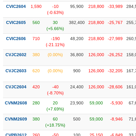
tài
CVIC2604
1,590
-10
95,900
218,800
-33,989
284,
chính
(-0.63%)
CVIC2605
560
30
382,400
218,800
-25,767
255,
(+5.66%)
CVIC2606
710
-190
48,200
218,800
-27,989
260,
(-21.11%)
CVJC2602
380
(0.00%)
36,800
126,000
-26,252
158,
CVJC2603
620
(0.00%)
900
126,000
-32,205
167,
CVJC2604
420
-40
24,400
126,000
-28,606
161,
(-8.70%)
CVNM2608
280
20
23,900
59,000
-5,930
67,
(+7.69%)
CVNM2609
380
60
500
59,000
-8,946
71,
(+18.75%)
CVPB2612
260
-50
100
25,150
-6,849
33,