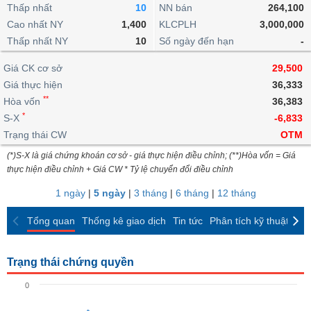
khoản
lai
Thấp nhất
10
NN bán
264,100
dịch
lỗ
Phân
Vĩ
Thống
Định
Cao nhất NY
1,400
KLCPLH
3,000,000
tích
mô
BẤT
Chứng
IR
Giao
kê
Chứng
giá
Thấp nhất NY
kỹ
10
Số ngày đến hạn
-
ĐỘNG
quyền
Awards
dịch
giao
quyền
thuật
SẢN
Nước
nội
dịch
Trái
Giá CK cơ sở
29,500
ngoài
Tổng
bộ
Bảng
phiếu
Giá thực hiện
36,333
Tin
quan
giá
Đào
doanh
Tự
**
Niên
tức
Hòa vốn
36,383
TÀI
trực
tạo
nghiệp
doanh
Thống
giám
*
S-X
-6,833
CHÍNH
tuyến
kê
Top
Trạng thái CW
OTM
Tài
giao
Bộ
cổ
liệu
(*)S-X là giá chứng khoán cơ sở - giá thực hiện điều chỉnh; (**)Hòa vốn = Giá
dịch
Dịch
lọc
phiếu
cổ
HÀNG
thực hiện điều chỉnh + Giá CW * Tỷ lệ chuyển đổi điều chỉnh
vụ
cổ
Định
đông
HÓA
Bản
phiếu
1 ngày
|
5 ngày
|
3 tháng
|
6 tháng
|
12 tháng
giá
đồ
So
ngành
Tổng quan
Thống kê giao dịch
Tin tức
Phân tích kỹ thuật
CK
sánh
KINH
cổ
Thống
TẾ
phiếu
kê
Trạng thái chứng quyền
giao
Báo
dịch
0
cáo
THẾ
phân
GIỚI