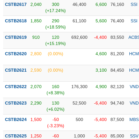
Tổng
VS-
CSTB2617
2,040
300
46,400
6,600
76,160
SSI
quan
SECTOR
(+17.24%)
Giao
CSTB2618
1,850
290
61,100
5,600
76,400
SSI
dịch
(+18.59%)
Tài
CSTB2619
910
120
692,600
-4,400
83,550
ACB
chính
(+15.19%)
NĂNG
Phân
LƯỢNG
CSTB2620
2,800
(0.00%)
4,600
81,200
HCM
tích
kỹ
thuật
CSTB2621
2,590
(0.00%)
3,100
84,450
HCM
Hồ
NGUYÊN
sơ
CSTB2622
2,070
160
176,300
4,900
82,120
VND
VẬT
doanh
(+8.38%)
LIỆU
nghiệp
CSTB2623
2,290
130
52,500
-6,400
94,740
VND
Tin
(+6.02%)
tức
CSTB2624
1,500
-50
500
-5,400
87,500
MBS
sự
(-3.23%)
CÔNG
kiện
NGHIỆP
CSTB2625
1,250
-60
1,000
-5,400
85,000
SSV
Tài