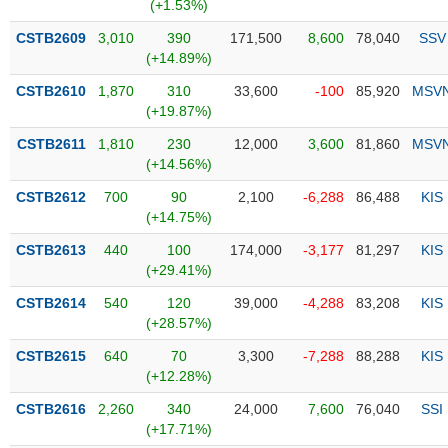
PHIẾU
Hủy
(+1.53%)
niêm
CSTB2609
3,010
390
171,500
8,600
78,040
SSV
yết
(+14.89%)
Theo
CSTB2610
1,870
310
33,600
-100
85,920
MSV
CÔNG
dõi
(+19.87%)
CỤ
đặc
ĐẦU
biệt
CSTB2611
1,810
230
12,000
3,600
81,860
MSV
TƯ
(+14.56%)
Không
được
CSTB2612
700
90
2,100
-6,288
86,488
KIS
ký
(+14.75%)
XUẤT
quỹ
DỮ
CSTB2613
440
100
174,000
-3,177
81,297
KIS
LIỆU
Danh
(+29.41%)
mục
CSTB2614
540
120
39,000
-4,288
83,208
KIS
ETF
(+28.57%)
TIN
Cổ
MỚI
CSTB2615
640
70
3,300
-7,288
88,288
KIS
phiếu
(+12.28%)
chi
Ngành
CSTB2616
2,260
340
24,000
7,600
76,040
SSI
tiết
(-)
(+17.71%)