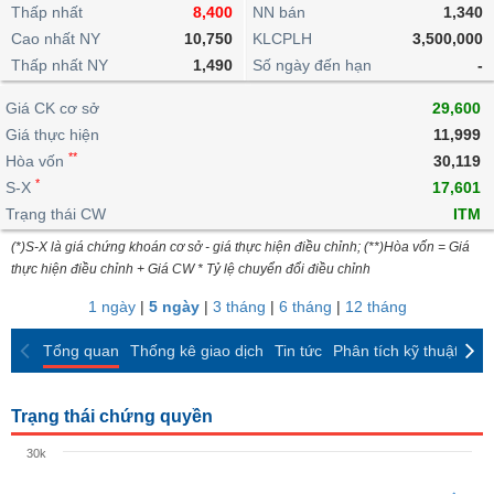
khoản
lai
Thấp nhất
8,400
NN bán
1,340
dịch
lỗ
Phân
Vĩ
Thống
Định
Cao nhất NY
10,750
KLCPLH
3,500,000
tích
mô
BẤT
Chứng
IR
Giao
kê
Chứng
giá
Thấp nhất NY
kỹ
1,490
Số ngày đến hạn
-
ĐỘNG
quyền
Awards
dịch
giao
quyền
thuật
SẢN
Nước
nội
dịch
Trái
Giá CK cơ sở
29,600
ngoài
Tổng
bộ
Bảng
phiếu
Giá thực hiện
11,999
Tin
quan
giá
Đào
doanh
Tự
**
Niên
tức
Hòa vốn
30,119
TÀI
trực
tạo
nghiệp
doanh
Thống
giám
*
S-X
17,601
CHÍNH
tuyến
kê
Top
Trạng thái CW
ITM
Tài
giao
Bộ
cổ
liệu
(*)S-X là giá chứng khoán cơ sở - giá thực hiện điều chỉnh; (**)Hòa vốn = Giá
dịch
Dịch
lọc
phiếu
cổ
HÀNG
thực hiện điều chỉnh + Giá CW * Tỷ lệ chuyển đổi điều chỉnh
vụ
cổ
Định
đông
HÓA
Bản
phiếu
1 ngày
|
5 ngày
|
3 tháng
|
6 tháng
|
12 tháng
giá
đồ
So
ngành
Tổng quan
Thống kê giao dịch
Tin tức
Phân tích kỹ thuật
CK
sánh
KINH
cổ
Thống
TẾ
phiếu
kê
Trạng thái chứng quyền
giao
Báo
dịch
30k
cáo
THẾ
phân
GIỚI