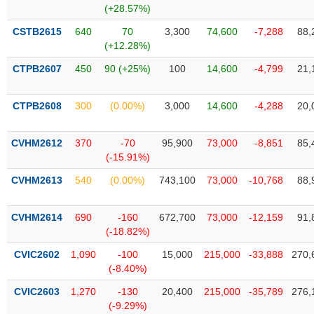
chính
(+28.57%)
CSTB2615
640
70
3,300
74,600
-7,288
88,
(+12.28%)
CTPB2607
450
90 (+25%)
100
14,600
-4,799
21,
Công
cụ
đầu
CTPB2608
300
(0.00%)
3,000
14,600
-4,288
20,
tư
CVHM2612
370
-70
95,900
73,000
-8,851
85,
(-15.91%)
Truyền
CVHM2613
540
(0.00%)
743,100
73,000
-10,768
88,
thông
tài
CVHM2614
690
-160
672,700
73,000
-12,159
91,
chính
(-18.82%)
CVIC2602
1,090
-100
15,000
215,000
-33,888
270,
(-8.40%)
Dữ
CVIC2603
1,270
-130
20,400
215,000
-35,789
276,
liệu
(-9.29%)