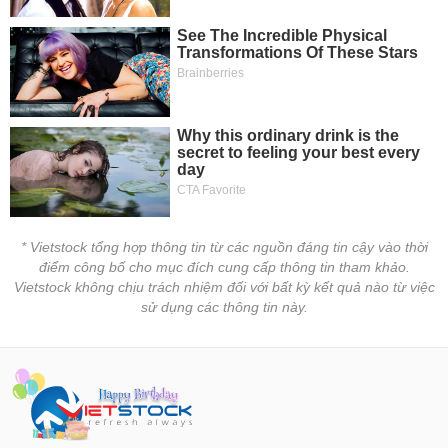
* Vietstock tổng hợp thông tin từ các nguồn đáng tin cậy vào thời
điểm công bố cho mục đích cung cấp thông tin tham khảo.
Vietstock không chịu trách nhiệm đối với bất kỳ kết quả nào từ việc
sử dụng các thông tin này.