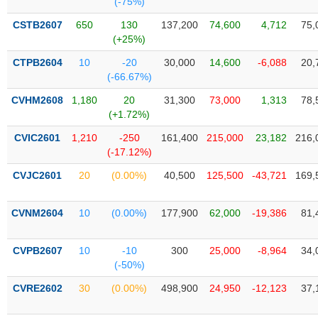
(-75%)
SÓC
SỨC
CSTB2607
650
130
137,200
74,600
4,712
75,
KHỎE
(+25%)
CTPB2604
10
-20
30,000
14,600
-6,088
20,
(-66.67%)
CVHM2608
1,180
20
31,300
73,000
1,313
78,
TÀI
(+1.72%)
CHÍNH
CVIC2601
1,210
-250
161,400
215,000
23,182
216,
(-17.12%)
CVJC2601
20
(0.00%)
40,500
125,500
-43,721
169,
CÔNG
NGHỆ
CVNM2604
10
(0.00%)
177,900
62,000
-19,386
81,
THÔNG
TIN
CVPB2607
10
-10
300
25,000
-8,964
34,
(-50%)
CVRE2602
30
(0.00%)
498,900
24,950
-12,123
37,
DỊCH