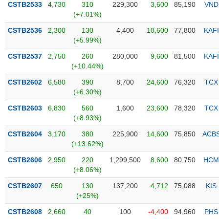
CSTB2533
4,730
310
229,300
3,600
85,190
VND
(+7.01%)
Trạng
thái
CSTB2536
2,300
130
4,400
10,600
77,800
KAFI
NGÀNH
cổ
(+5.99%)
phiếu
CSTB2537
2,750
260
280,000
9,600
81,500
KAFI
Quy
(+10.44%)
DOANH
mô
CSTB2602
6,580
390
8,700
24,600
76,320
TCX
NGHIỆP
thị
(+6.30%)
trường
CSTB2603
6,830
560
1,600
23,600
78,320
TCX
Niêm
(+8.93%)
CỔ
yết
PHIẾU
CSTB2604
3,170
380
225,900
14,600
75,850
ACB
Niêm
(+13.62%)
yết
mới
CSTB2606
2,950
220
1,299,500
8,600
80,750
HCM
PHÁI
(+8.06%)
Niêm
SINH
yết
CSTB2607
650
130
137,200
4,712
75,088
KIS
bổ
(+25%)
sung
TRÁI
CSTB2608
2,660
40
100
-4,400
94,960
PHS