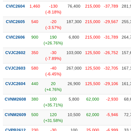
tài
CVIC2604
1,460
-130
76,400
215,000
-37,789
281,
chính
(-8.18%)
CVIC2605
540
-20
187,300
215,000
-29,567
255,
(-3.57%)
CVIC2606
900
190
6,800
215,000
-31,789
264,
(+26.76%)
CVJC2602
350
-30
103,000
125,500
-26,752
157,
(-7.89%)
CVJC2603
580
-40
267,000
125,500
-32,705
167,
(-6.45%)
CVJC2604
440
20
26,900
125,500
-29,106
161,
(+4.76%)
CVNM2608
380
100
5,800
62,000
-2,930
68,
(+35.71%)
CVNM2609
500
120
10,500
62,000
-5,946
72,
(+31.58%)
CVPB2612
230
-30
100
25,000
-6,999
33,