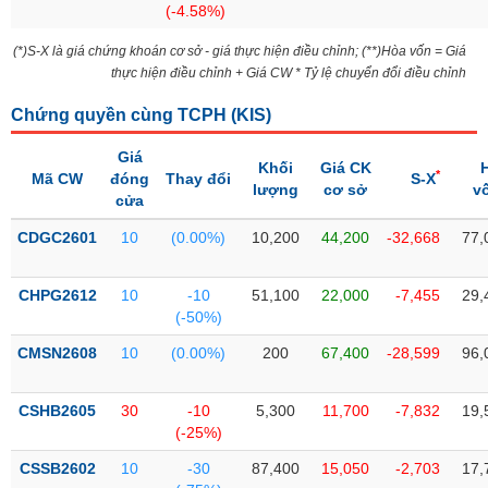
(-4.58%)
liệu
(*)S-X là giá chứng khoán cơ sở - giá thực hiện điều chỉnh; (**)Hòa vốn = Giá
Tâm
thực hiện điều chỉnh + Giá CW * Tỷ lệ chuyển đổi điều chỉnh
lý
TIÊU
thị
DÙNG
Chứng quyền cùng TCPH (
KIS
)
trường
KHÔNG
Giá
THIẾT
Khối
Giá CK
*
Mã CW
đóng
Thay đổi
S-X
YẾU
lượng
cơ sở
v
cửa
CDGC2601
10
(0.00%)
10,200
44,200
-32,668
77,
TIÊU
CHPG2612
10
-10
51,100
22,000
-7,455
29,
DÙNG
(-50%)
THIẾT
CMSN2608
10
(0.00%)
200
67,400
-28,599
96,
YẾU
CSHB2605
30
-10
5,300
11,700
-7,832
19,
(-25%)
CSSB2602
10
-30
87,400
15,050
-2,703
17,
CHĂM