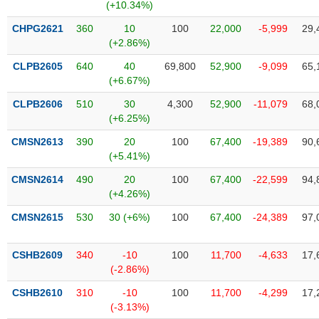
Tất cả
Cổ phiếu
Chỉ số
Chứng chỉ quỹ
Chứng q
(+10.34%)
CHPG2621
360
10
100
22,000
-5,999
29,
Lãnh
(+2.86%)
đạo
(-)
CLPB2605
640
40
69,800
52,900
-9,099
65,
(+6.67%)
Tất cả
Người nội bộ
Người liên quan
Cổ đông lớn
CLPB2606
510
30
4,300
52,900
-11,079
68,
(+6.25%)
Tin
CMSN2613
390
20
100
67,400
-19,389
90,
tức
(-)
(+5.41%)
CMSN2614
490
20
100
67,400
-22,599
94,
(+4.26%)
Bài
viết
CMSN2615
530
30 (+6%)
100
67,400
-24,389
97,
của
tác
giả
CSHB2609
340
-10
100
11,700
-4,633
17,
(-)
(-2.86%)
CSHB2610
310
-10
100
11,700
-4,299
17,
Báo
(-3.13%)
cáo