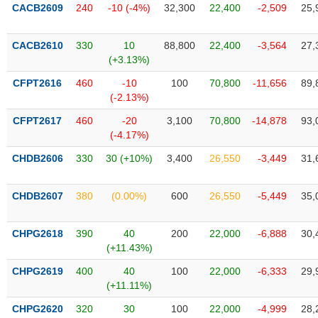
VỤ
CACB2609
240
-10 (-4%)
32,300
22,400
-2,509
25,
TRUYỀN
THÔNG
CACB2610
330
10
88,800
22,400
-3,564
27,
(+3.13%)
CFPT2616
460
-10
100
70,800
-11,656
89,
(-2.13%)
TIỆN
CFPT2617
460
-20
3,100
70,800
-14,878
93,
ÍCH
(-4.17%)
CHDB2606
330
30 (+10%)
3,400
26,550
-3,449
31,
BẤT
CHDB2607
380
(0.00%)
600
26,550
-5,449
35,
ĐỘNG
SẢN
CHPG2618
390
40
200
22,000
-6,888
30,
(+11.43%)
Mã
chứng
CHPG2619
400
40
100
22,000
-6,333
29,
khoán
(+11.11%)
(-)
CHPG2620
320
30
100
22,000
-4,999
28,