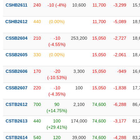
phân
CSHB2611
240
-10 (-4%)
10,600
11,700
-3,299
15,
tích
(-)
CSHB2612
440
(0.00%)
11,700
-5,089
18,
Thuật
ngữ
CSSB2604
210
-10
253,200
15,050
-2,727
18,
(-)
(-4.55%)
CSSB2605
330
(0.00%)
15,050
-2,061
18,
Dịch
vụ
CSSB2606
170
-20
3,300
15,050
-949
16,
(-)
(-10.53%)
CSSB2607
220
-10
100
15,050
-1,838
17,
Đào
(-4.35%)
tạo
CSTB2612
700
90
2,100
74,600
-6,288
86,
(+14.75%)
CSTB2613
440
100
174,000
74,600
-3,177
81,
(+29.41%)
Sách
tài
CSTB2614
540
120
39,000
74,600
-4,288
83,